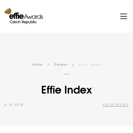
/
/
EFFIE INDEX
ÚVOD
ČLÁNKY
Effie Index
3. 5. 2018
CO JE EFFIE?