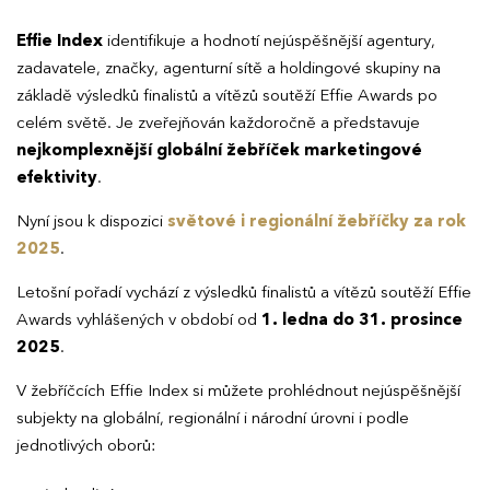
Effie Index
identifikuje a hodnotí nejúspěšnější agentury,
zadavatele, značky, agenturní sítě a holdingové skupiny na
základě výsledků finalistů a vítězů soutěží Effie Awards po
celém světě. Je zveřejňován každoročně a představuje
nejkomplexnější globální žebříček marketingové
efektivity
.
Nyní jsou k dispozici
světové i regionální žebříčky za rok
2025
.
Letošní pořadí vychází z výsledků finalistů a vítězů soutěží Effie
Awards vyhlášených v období od
1. ledna do 31. prosince
2025
.
V žebříčcích Effie Index si můžete prohlédnout nejúspěšnější
subjekty na globální, regionální i národní úrovni i podle
jednotlivých oborů: