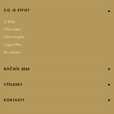
CO JE EFFIE?
O Effie
Effie Index
Effie Insights
Logo Effie
Ke stažení
ROČNÍK 2026
Online přihláška
Pravidla soutěže
VÝSLEDKY
Kategorie
Ročník 2025
Poplatky
Ročník 2024
KONTAKTY
EFFIground s.r.o.
Termíny
Ročník 2023
Effie booklet
Ročník 2022