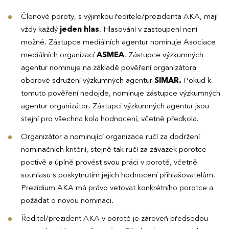
Členové poroty, s výjimkou ředitele/prezidenta AKA, mají
vždy každý
jeden hlas
. Hlasování v zastoupení není
možné. Zástupce mediálních agentur nominuje Asociace
mediálních organizací
ASMEA
. Zástupce výzkumných
agentur nominuje na základě pověření organizátora
oborové sdružení výzkumných agentur
SIMAR.
Pokud k
tomuto pověření nedojde, nominuje zástupce výzkumných
agentur organizátor. Zástupci výzkumných agentur jsou
stejní pro všechna kola hodnocení, včetně předkola.
Organizátor a nominující organizace ručí za dodržení
nominačních kritérií, stejně tak ručí za závazek porotce
poctivě a úplně provést svou práci v porotě, včetně
souhlasu s poskytnutím jejich hodnocení přihlašovatelům.
Prezidium AKA má právo vetovat konkrétního porotce a
požádat o novou nominaci.
Ředitel/prezident AKA v porotě je zároveň předsedou