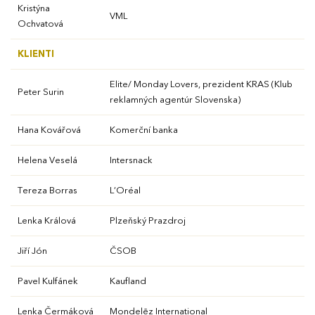
Kristýna
VML
Ochvatová
KLIENTI
Elite/ Monday Lovers, prezident KRAS (Klub
Peter Surin
reklamných agentúr Slovenska)
Hana Kovářová
Komerční banka
Helena Veselá
Intersnack
Tereza Borras
L’Oréal
Lenka Králová
Plzeňský Prazdroj
Jiří Jón
ČSOB
Pavel Kulfánek
Kaufland
Lenka Čermáková
Mondelēz International