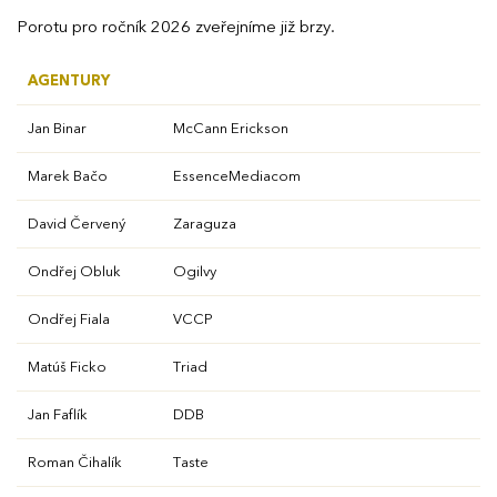
Porotu pro ročník 2026 zveřejníme již brzy.
AGENTURY
Jan Binar
McCann Erickson
Marek Bačo
EssenceMediacom
David Červený
Zaraguza
Ondřej Obluk
Ogilvy
Ondřej Fiala
VCCP
Matúš Ficko
Triad
Jan Faflík
DDB
Roman Čihalík
Taste