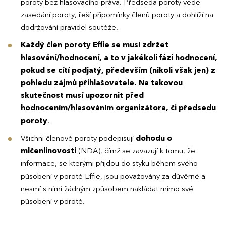
poroty bez hlasovacího práva. Předseda poroty vede
zasedání poroty, řeší připomínky členů poroty a dohlíží na
dodržování pravidel soutěže.
Každý člen poroty Effie se musí zdržet
hlasování/hodnocení, a to v jakékoli fázi hodnocení,
pokud se cítí podjatý, především (nikoli však jen) z
pohledu zájmů přihlašovatele. Na takovou
skutečnost musí upozornit před
hodnocením/hlasováním organizátora, či předsedu
poroty
.
Všichni členové poroty podepisují
dohodu o
mlčenlinovosti
(NDA), čímž se zavazují k tomu, že
informace, se kterými přijdou do styku během svého
působení v porotě Effie, jsou považovány za důvěrné a
nesmí s nimi žádným způsobem nakládat mimo své
působení v porotě.