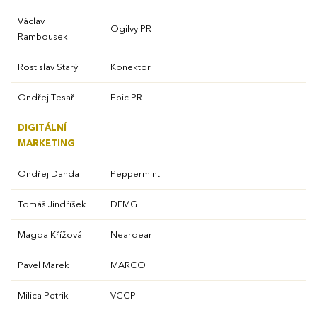
Václav
Ogilvy PR
Rambousek
Rostislav Starý
Konektor
Ondřej Tesař
Epic PR
DIGITÁLNÍ
MARKETING
EFFIE 2026
Ondřej Danda
Peppermint
O EFFIE
Tomáš Jindříšek
DFMG
AKTUALITY
Magda Křížová
Neardear
Pavel Marek
MARCO
VÝSLEDKY
Milica Petrik
VCCP
GALERIE
Ročník 2025