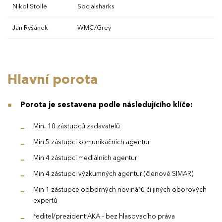
Nikol Stolle
Socialsharks
Ročník 2024
KONTAKTY
Jan Ryšánek
WMC/Grey
Ročník 2023
Ročník 2022
Hlavní porota
Ročník 2021
Ročník 2020
Porota je sestavena podle následujícího klíče:
Ročník 2019
Min. 10 zástupců zadavatelů
Ročník 2018
Min 5 zástupci komunikačních agentur
Ročník 2017
Min 4 zástupci mediálních agentur
Min 4 zástupci výzkumných agentur (členové SIMAR)
Min 1 zástupce odborných novinářů či jiných oborových
expertů
ředitel/prezident AKA – bez hlasovacího práva