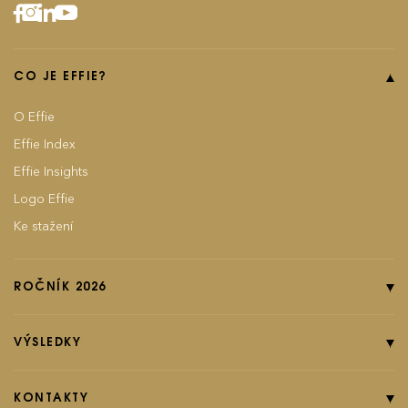
CO JE EFFIE?
O Effie
Effie Index
Effie Insights
Logo Effie
Ke stažení
ROČNÍK 2026
Online přihláška
Pravidla soutěže
VÝSLEDKY
Kategorie
Ročník 2025
Poplatky
Ročník 2024
KONTAKTY