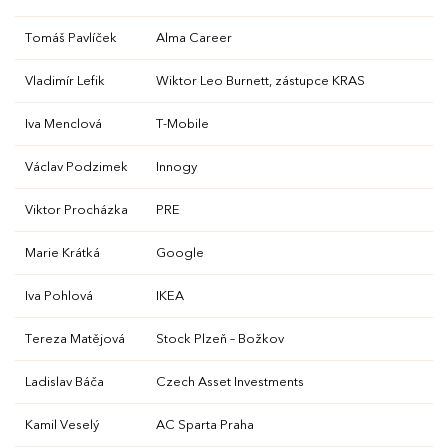
Tomáš Pavlíček
Alma Career
Vladimír Lefik
Wiktor Leo Burnett, zástupce KRAS
Iva Menclová
T-Mobile
Václav Podzimek
Innogy
Viktor Procházka
PRE
Marie Krátká
Google
Iva Pohlová
IKEA
Tereza Matějová
Stock Plzeň – Božkov
Ladislav Báča
Czech Asset Investments
Kamil Veselý
AC Sparta Praha