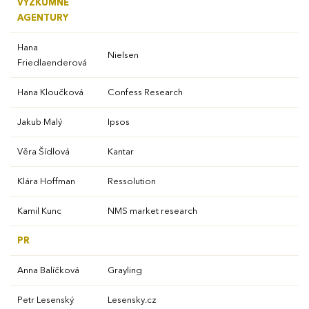
VÝZKUMNÉ
AGENTURY
Hana
Nielsen
Friedlaenderová
Hana Kloučková
Confess Research
Jakub Malý
Ipsos
Věra Šídlová
Kantar
Klára Hoffman
Ressolution
Kamil Kunc
NMS market research
PR
Anna Balíčková
Grayling
Petr Lesenský
Lesensky.cz