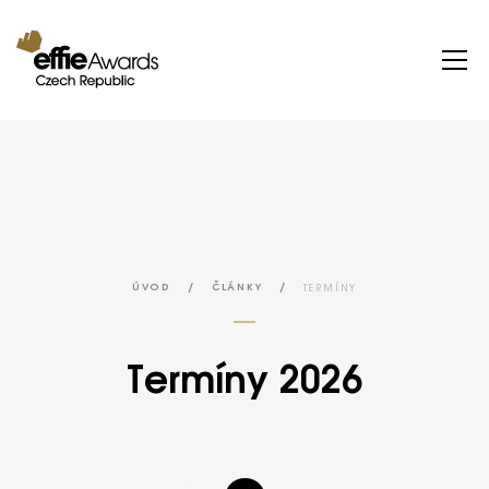
/
/
TERMÍNY
ÚVOD
ČLÁNKY
Termíny 2026