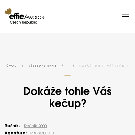
/
/
/
DOKÁŽE TOHLE VÁŠ KEČUP?
ÚVOD
VÝSLEDKY EFFIE
Dokáže tohle Váš
kečup?
Ročník:
Ročník 2000
Agentura:
MARK/BBDO