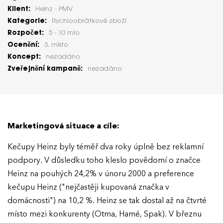
Klient:
Heinz - PMV
Kategorie:
Rychloobrátkové zboží
Rozpočet:
5 - 10 mio
Ocenění:
3. místo
Koncept:
nezadáno
Zveřejnění kampaně:
nezadáno
Marketingová situace a cíle:
Kečupy Heinz byly téměř dva roky úplně bez reklamní
podpory. V důsledku toho kleslo povědomí o značce
Heinz na pouhých 24,2% v únoru 2000 a preference
kečupu Heinz ("nejčastěji kupovaná značka v
domácnosti") na 10,2 %. Heinz se tak dostal až na čtvrté
místo mezi konkurenty (Otma, Hamé, Spak). V březnu