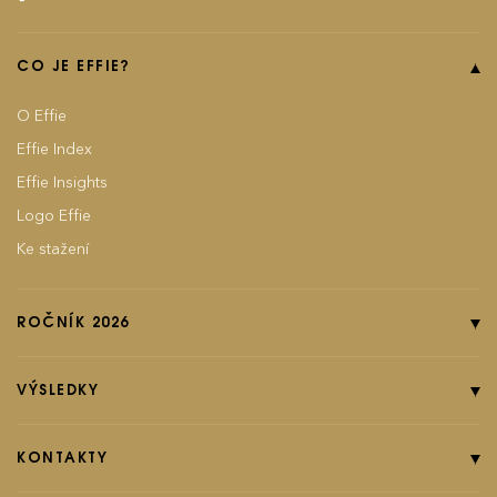
CO JE EFFIE?
O Effie
Effie Index
Effie Insights
Logo Effie
Ke stažení
ROČNÍK 2026
Online přihláška
Pravidla soutěže
VÝSLEDKY
Kategorie
Ročník 2025
Poplatky
Ročník 2024
KONTAKTY
EFFIground s.r.o.
Termíny
Ročník 2023