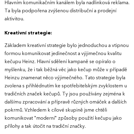
Hlavním komunikačním kanálem byla nadlinková reklama.
Ta byla podpořena zvýšenou distribuční a prodejní
aktivitou.
Kreativní strategie:
Základem kreativní strategie bylo jednoduchou a vtipnou
formou komunikovat jedinečnost a výjimečnou kvalitu
kečupu Heinz. Hlavní sdělení kampaně se opíralo o
myšlenku, že i tak běžná věc jako kečup může v případě
Heinzu znamenat něco výjimečného. Tato strategie byla
zvolena s přihlédnutím ke spotřebitelským zvyklostem u
tradičních značek kečupů. Ty jsou používány zejména k
dalšímu zpracování a přípravě různých omáček a dalších
pokrmů. Vzhledem k cílové skupině jsme chtěli
komunikovat "moderní" způsoby použití kečupu jako
přílohy a tak útočit na tradiční značky.
EFFIE 2026