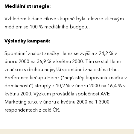
Mediální strategie:
O EFFIE
Vzhledem k dané cílové skupině byla televize klíčovým
médiem se 100 % mediálního budgetu.
AKTUALITY
Výsledky kampaně:
VÝSLEDKY
Spontánní znalost značky Heinz se zvýšila z 24,2 % v
únoru 2000 na 36,9 % v květnu 2000. Tím se stal Heinz
GALERIE
Ročník 2025
značkou s druhou nejvyšší spontánní znalostí na trhu.
Ročník 2024
Preference kečupu Heinz ("nejčastěji kupovaná značka v
KONTAKTY
domácnosti") stouply z 10,2 % v únoru 2000 na 16,4 % v
Ročník 2023
květnu 2000. Výzkum prováděla společnost AVE
Ročník 2022
Marketing s.r.o. v únoru a květnu 2000 na 1 3000
respondentech z celé ČR.
Ročník 2021
Ročník 2020
Ročník 2019