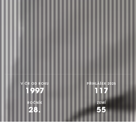
V ČR OD ROKU
PŘIHLÁŠEK 2025
1997
117
ROČNÍK
ZEMÍ
28.
55