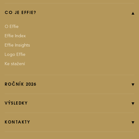
CO JE EFFIE?
O Effie
Effie Index
Effie Insights
Logo Effie
Ke stažení
ROČNÍK 2026
Online přihláška
Pravidla soutěže
VÝSLEDKY
Kategorie
Ročník 2025
Poplatky
Ročník 2024
KONTAKTY
EFFIground s.r.o.
Termíny
Ročník 2023
Effie booklet
Ročník 2022