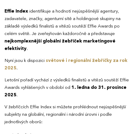
Effie Index
identifikuje a hodnotí nejúspěšnější agentury,
zadavatele, značky, agenturní sítě a holdingové skupiny na
základě výsledků finalistů a vítězů soutěží Effie Awards po
celém světě. Je zveřejňován každoročně a představuje
nejkomplexnější globální žebříček marketingové
efektivity
.
Nyní jsou k dispozici
světové i regionální žebříčky za rok
2025
.
Letošní pořadí vychází z výsledků finalistů a vítězů soutěží Effie
Awards vyhlášených v období od
1. ledna do 31. prosince
2025
.
V žebříčcích Effie Index si můžete prohlédnout nejúspěšnější
subjekty na globální, regionální i národní úrovni i podle
jednotlivých oborů: