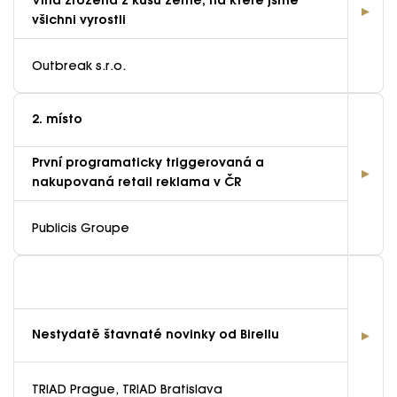
Vína zrozená z kusu země, na které jsme
všichni vyrostli
Outbreak s.r.o.
2. místo
První programaticky triggerovaná a
nakupovaná retail reklama v ČR
Publicis Groupe
EFFIE 2026
O EFFIE
Nestydatě štavnaté novinky od Birellu
AKTUALITY
TRIAD Prague, TRIAD Bratislava