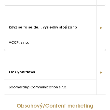
VÝSLEDKY
GALERIE
Ročník 2025
Když se to sejde… výsledky stojí za to
Ročník 2024
KONTAKTY
VCCP, s.r.o.
Ročník 2023
Ročník 2022
Ročník 2021
Ročník 2020
O2 CyberNews
Ročník 2019
Boomerang Communication s.r.o.
Ročník 2018
Ročník 2017
Obsahový/Content marketing