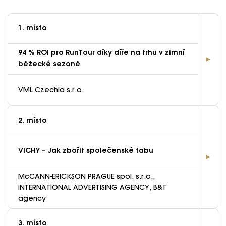
1. místo
94 % ROI pro RunTour díky díře na trhu v zimní
běžecké sezoně
VML Czechia s.r.o.
2. místo
VICHY – Jak zbořit společenské tabu
McCANN-ERICKSON PRAGUE spol. s.r.o.,
INTERNATIONAL ADVERTISING AGENCY, B&T
agency
3. místo