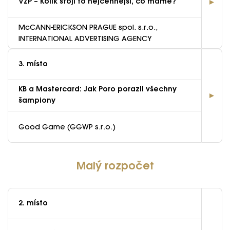
VZP – Kolik stojí to nejcennější, co máme?
McCANN-ERICKSON PRAGUE spol. s.r.o.,
INTERNATIONAL ADVERTISING AGENCY
3. místo
KB a Mastercard: Jak Poro porazil všechny
šampiony
Good Game (GGWP s.r.o.)
Malý rozpočet
2. místo