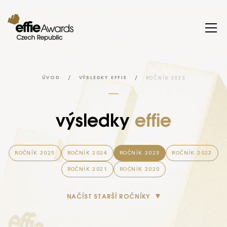
/
/
ROČNÍK 2023
ÚVOD
VÝSLEDKY EFFIE
výsledky
effie
ROČNÍK 2025
ROČNÍK 2024
ROČNÍK 2023
ROČNÍK 2022
ROČNÍK 2021
ROČNÍK 2020
NAČÍST STARŠÍ ROČNÍKY