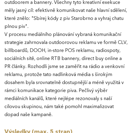
outdoorem a bannery. Všechny tyto kreativní exekuce
měly jasný cíl: efektivně komunikovat naše hlavní sdělení,
které znělo: "Sbírej kódy z piv Starobrno a vyhraj chatu
plnou piv".
V procesu mediálního plánování vybraná komunikační
strategie zahrnovala outdoorovou reklamu ve formě CLV,
billboardů, DOOH, in-store POS reklamu, radiospoty,
sociálních sítě, online RTB bannery, direct buy online a
PR články. Rozhodli jsme se zaměřit na rádio a venkovní
reklamu, protože tato nadlinková média s širokým
dosahem byla srovnatelně dostupnější a méně využitá v
rámci komunikace kategorie piva. Pečlivý výběr
mediálních kanálů, které nejlépe rezonovaly s naší
cílovou skupinou, nám také pomohl maximalizovat
dopad naše kampaně.
EFFIE 2026
Výsledky (max. 5 stran)