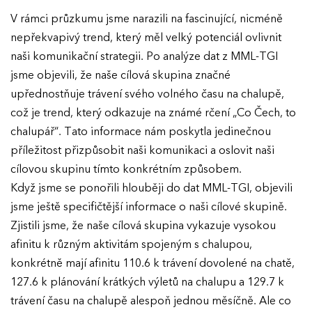
V rámci průzkumu jsme narazili na fascinující, nicméně
nepřekvapivý trend, který měl velký potenciál ovlivnit
naši komunikační strategii. Po analýze dat z MML-TGI
jsme objevili, že naše cílová skupina značné
upřednostňuje trávení svého volného času na chalupě,
což je trend, který odkazuje na známé rčení „Co Čech, to
chalupář“. Tato informace nám poskytla jedinečnou
příležitost přizpůsobit naši komunikaci a oslovit naši
cílovou skupinu tímto konkrétním způsobem.
Když jsme se ponořili hlouběji do dat MML-TGI, objevili
jsme ještě specifičtější informace o naši cílové skupině.
Zjistili jsme, že naše cílová skupina vykazuje vysokou
afinitu k různým aktivitám spojeným s chalupou,
konkrétně mají afinitu 110.6 k trávení dovolené na chatě,
127.6 k plánování krátkých výletů na chalupu a 129.7 k
trávení času na chalupě alespoň jednou měsíčně. Ale co