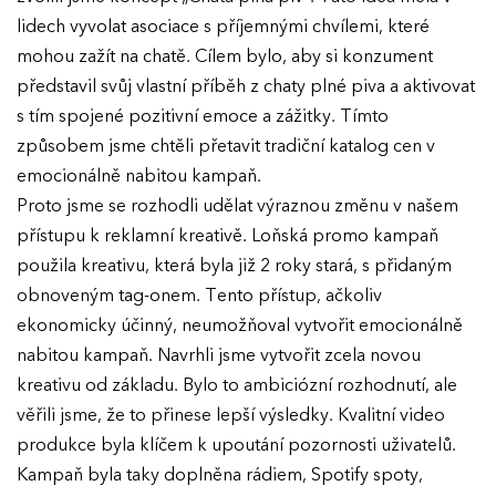
lidech vyvolat asociace s příjemnými chvílemi, které
mohou zažít na chatě. Cílem bylo, aby si konzument
představil svůj vlastní příběh z chaty plné piva a aktivovat
s tím spojené pozitivní emoce a zážitky. Tímto
způsobem jsme chtěli přetavit tradiční katalog cen v
emocionálně nabitou kampaň.
Proto jsme se rozhodli udělat výraznou změnu v našem
přístupu k reklamní kreativě. Loňská promo kampaň
použila kreativu, která byla již 2 roky stará, s přidaným
obnoveným tag-onem. Tento přístup, ačkoliv
ekonomicky účinný, neumožňoval vytvořit emocionálně
nabitou kampaň. Navrhli jsme vytvořit zcela novou
kreativu od základu. Bylo to ambiciózní rozhodnutí, ale
věřili jsme, že to přinese lepší výsledky. Kvalitní video
produkce byla klíčem k upoutání pozornosti uživatelů.
Kampaň byla taky doplněna rádiem, Spotify spoty,