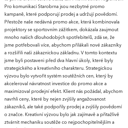
Pro komunikaci Starobrna jsou nezbytné promo
kampaně, které podporují prodej a udržují povědomí.
Přestože naše nedávná promo akce, která kombinovala
projektory se sportovním zážitkem, dokázala zaujmout
mnoho našich dlouhodobých spotřebitelů, zdá se, že
jsme potřebovali více, abychom přilákali nové zákazníky
a rozšířili naši zákaznickou základnu. V tomto kontextu
jsme byli postaveni před dva hlavní úkoly, které byly
strategického a kreativního charakteru. Strategickou
výzvou bylo vytvořit systém soutěžních cen, který by
akceleroval návratnost investice do promo akce a
maximizoval prodejní efekt. Klient nás požádal, abychom
navrhli ceny, které by nejen zvýšily angažovanost
zákazníků, ale také podpořily prodej a zvýšily povědomí
o značce. Kreativní výzvou bylo jak zajímavě a přitažlivě
ztvárnit mechaniku soutěže co nejpochopitelnějším a