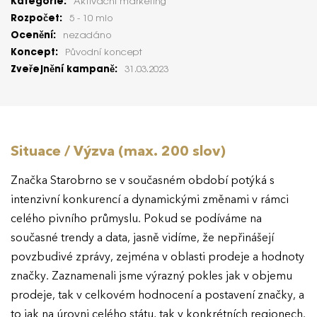
Kategorie:
Aktivační marketing
Rozpočet:
5 - 10 mio
Ocenění:
nezadáno
Koncept:
Původní koncept
Zveřejnění kampaně:
31.03.2023
Situace / Výzva (max. 200 slov)
Značka Starobrno se v současném období potýká s
intenzivní konkurencí a dynamickými změnami v rámci
celého pivního průmyslu. Pokud se podíváme na
současné trendy a data, jasně vidíme, že nepřinášejí
povzbudivé zprávy, zejména v oblasti prodeje a hodnoty
značky. Zaznamenali jsme výrazný pokles jak v objemu
prodeje, tak v celkovém hodnocení a postavení značky, a
to jak na úrovni celého státu, tak v konkrétních regionech.