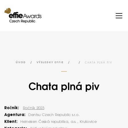
/
/
/
CHATA PLNÁ PIV
ÚVOD
VÝSLEDKY EFFIE
Chata plná piv
Ročník:
Ročník 2023
Agentura:
Dentsu Czech Republic s.r.o.
Klient:
Heineken Česká republika, a.s. , Krušovice