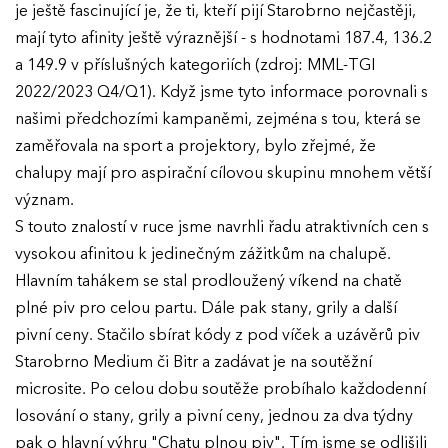
je ještě fascinující je, že ti, kteří pijí Starobrno nejčastěji,
mají tyto afinity ještě výraznější - s hodnotami 187.4, 136.2
a 149.9 v příslušných kategoriích (zdroj: MML-TGI
2022/2023 Q4/Q1). Když jsme tyto informace porovnali s
našimi předchozími kampaněmi, zejména s tou, která se
zaměřovala na sport a projektory, bylo zřejmé, že
chalupy mají pro aspirační cílovou skupinu mnohem větší
význam.
S touto znalostí v ruce jsme navrhli řadu atraktivních cen s
vysokou afinitou k jedinečným zážitkům na chalupě.
Hlavním tahákem se stal prodloužený víkend na chatě
plné piv pro celou partu. Dále pak stany, grily a další
pivní ceny. Stačilo sbírat kódy z pod víček a uzávěrů piv
Starobrno Medium či Bitr a zadávat je na soutěžní
microsite. Po celou dobu soutěže probíhalo každodenní
losování o stany, grily a pivní ceny, jednou za dva týdny
pak o hlavní výhru "Chatu plnou piv". Tím jsme se odlišili