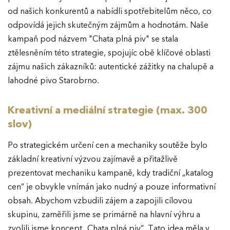
od našich konkurentů a nabídli spotřebitelům něco, co
odpovídá jejich skutečným zájmům a hodnotám. Naše
kampaň pod názvem "Chata plná piv" se stala
ztělesněním této strategie, spojujíc obě klíčové oblasti
zájmu našich zákazníků: autentické zážitky na chalupě a
lahodné pivo Starobrno.
Kreativní a mediální strategie (max. 300
slov)
Po strategickém určení cen a mechaniky soutěže bylo
základní kreativní výzvou zajímavě a přitažlivě
prezentovat mechaniku kampaně, kdy tradiční „katalog
cen“ je obvykle vnímán jako nudný a pouze informativní
obsah. Abychom vzbudili zájem a zapojili cílovou
skupinu, zaměřili jsme se primárně na hlavní výhru a
zvolili jsme koncept „Chata plná piv“. Tato idea měla v