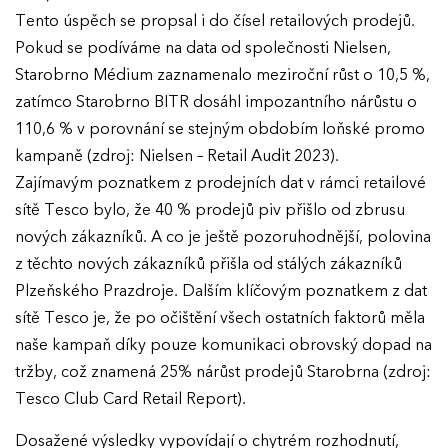
Ročník 2019
Tento úspěch se propsal i do čísel retailových prodejů.
Ročník 2018
Pokud se podíváme na data od společnosti Nielsen,
Starobrno Médium zaznamenalo meziroční růst o 10,5 %,
Ročník 2017
zatímco Starobrno BITR dosáhl impozantního nárůstu o
110,6 % v porovnání se stejným obdobím loňské promo
kampaně (zdroj: Nielsen – Retail Audit 2023).
Zajímavým poznatkem z prodejních dat v rámci retailové
sítě Tesco bylo, že 40 % prodejů piv přišlo od zbrusu
nových zákazníků. A co je ještě pozoruhodnější, polovina
z těchto nových zákazníků přišla od stálých zákazníků
Plzeňského Prazdroje. Dalším klíčovým poznatkem z dat
sítě Tesco je, že po očištění všech ostatních faktorů měla
naše kampaň díky pouze komunikaci obrovský dopad na
tržby, což znamená 25% nárůst prodejů Starobrna (zdroj:
Tesco Club Card Retail Report).
Dosažené výsledky vypovídají o chytrém rozhodnutí,