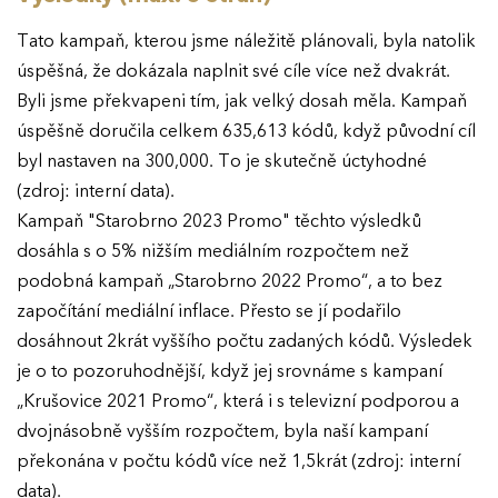
Tato kampaň, kterou jsme náležitě plánovali, byla natolik
O EFFIE
úspěšná, že dokázala naplnit své cíle více než dvakrát.
Byli jsme překvapeni tím, jak velký dosah měla. Kampaň
AKTUALITY
úspěšně doručila celkem 635,613 kódů, když původní cíl
byl nastaven na 300,000. To je skutečně úctyhodné
VÝSLEDKY
(zdroj: interní data).
Kampaň "Starobrno 2023 Promo" těchto výsledků
GALERIE
Ročník 2025
dosáhla s o 5% nižším mediálním rozpočtem než
podobná kampaň „Starobrno 2022 Promo“, a to bez
Ročník 2024
KONTAKTY
započítání mediální inflace. Přesto se jí podařilo
Ročník 2023
dosáhnout 2krát vyššího počtu zadaných kódů. Výsledek
je o to pozoruhodnější, když jej srovnáme s kampaní
Ročník 2022
„Krušovice 2021 Promo“, která i s televizní podporou a
Ročník 2021
dvojnásobně vyšším rozpočtem, byla naší kampaní
překonána v počtu kódů více než 1,5krát (zdroj: interní
Ročník 2020
data).