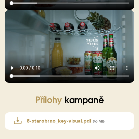
Přílohy
kampaně
8-starobrno_key-visual.pdf
36 MB