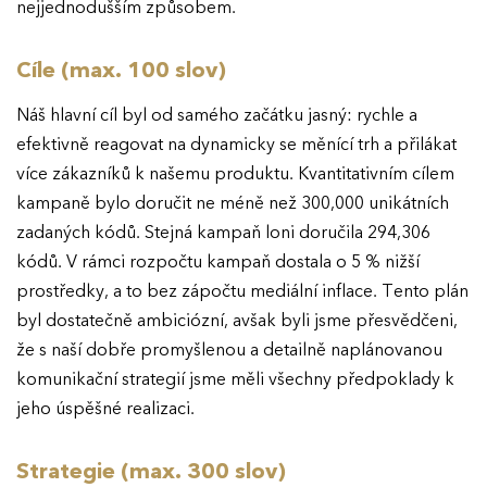
nejjednodušším způsobem.
Cíle (max. 100 slov)
Náš hlavní cíl byl od samého začátku jasný: rychle a
efektivně reagovat na dynamicky se měnící trh a přilákat
více zákazníků k našemu produktu. Kvantitativním cílem
kampaně bylo doručit ne méně než 300,000 unikátních
zadaných kódů. Stejná kampaň loni doručila 294,306
kódů. V rámci rozpočtu kampaň dostala o 5 % nižší
prostředky, a to bez zápočtu mediální inflace. Tento plán
byl dostatečně ambiciózní, avšak byli jsme přesvědčeni,
že s naší dobře promyšlenou a detailně naplánovanou
komunikační strategií jsme měli všechny předpoklady k
jeho úspěšné realizaci.
Strategie (max. 300 slov)