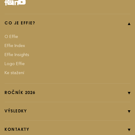
CO JE EFFIE?
O Effie
Effie Index
Effie Insights
Logo Effie
Ke stažení
ROČNÍK 2026
Online přihláška
Pravidla soutěže
VÝSLEDKY
Kategorie
Ročník 2025
Poplatky
Ročník 2024
KONTAKTY