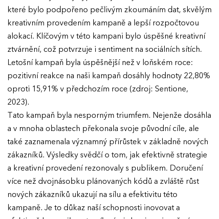
které bylo podpořeno pečlivým zkoumáním dat, skvělým
kreativním provedením kampaně a lepší rozpočtovou
alokací. Klíčovým v této kampani bylo úspěšné kreativní
ztvárnění, což potvrzuje i sentiment na sociálních sítích.
Letošní kampaň byla úspěšnější než v loňském roce:
pozitivní reakce na naši kampaň dosáhly hodnoty 22,80%
oproti 15,91% v předchozím roce (zdroj: Sentione,
2023).
Tato kampaň byla nesporným triumfem. Nejenže dosáhla
a v mnoha oblastech překonala svoje původní cíle, ale
také zaznamenala významný přírůstek v základně nových
zákazníků. Výsledky svědčí o tom, jak efektivně strategie
a kreativní provedení rezonovaly s publikem. Doručení
více než dvojnásobku plánovaných kódů a zvláště růst
nových zákazníků ukazují na sílu a efektivitu této
kampaně. Je to důkaz naší schopnosti inovovat a