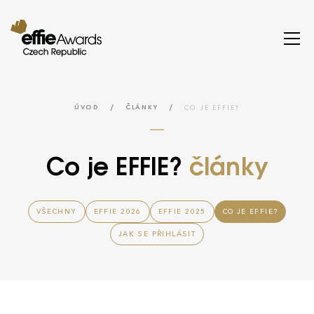
/
/
CO JE EFFIE?
ÚVOD
ČLÁNKY
Co je EFFIE?
články
VŠECHNY
EFFIE 2026
EFFIE 2025
CO JE EFFIE?
JAK SE PŘIHLÁSIT