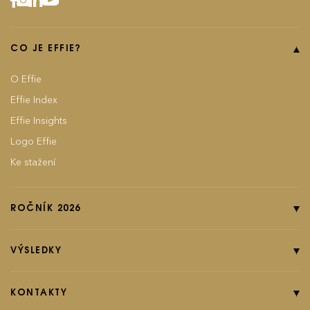
CO JE EFFIE?
O Effie
Effie Index
Effie Insights
Logo Effie
Ke stažení
ROČNÍK 2026
Online přihláška
Pravidla soutěže
VÝSLEDKY
Kategorie
Ročník 2025
Poplatky
Ročník 2024
KONTAKTY
EFFIground s.r.o.
Termíny
Ročník 2023