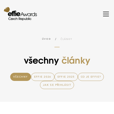
/
ČLÁNKY
ÚVOD
všechny
články
VŠECHNY
EFFIE 2026
EFFIE 2025
CO JE EFFIE?
JAK SE PŘIHLÁSIT