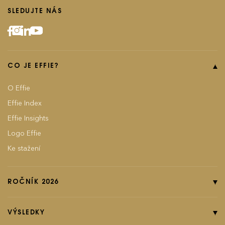
SLEDUJTE NÁS
CO JE EFFIE?
O Effie
Effie Index
Effie Insights
Logo Effie
Ke stažení
ROČNÍK 2026
Online přihláška
Pravidla soutěže
VÝSLEDKY
Kategorie
Ročník 2025