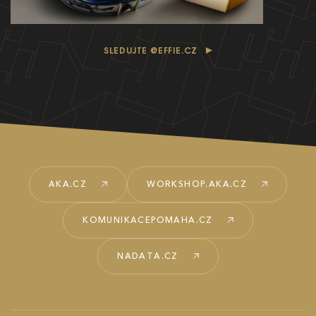
SLEDUJTE @EFFIE.CZ
AKA.CZ
WORKSHOP.AKA.CZ
KOMUNIKACEPOMAHA.CZ
NADATA.CZ