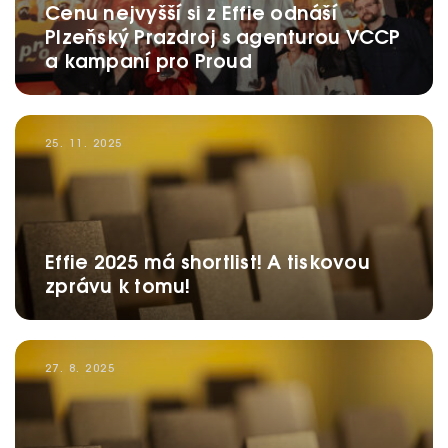
Cenu nejvyšší si z Effie odnáší
EFFIE 2026
Plzeňský Prazdroj s agenturou VCCP
a kampaní pro Proud
O EFFIE
AKTUALITY
25. 11. 2025
VÝSLEDKY
GALERIE
Ročník 2025
Effie 2025 má shortlist! A tiskovou
zprávu k tomu!
Ročník 2024
KONTAKTY
Ročník 2023
27. 8. 2025
Ročník 2022
Ročník 2021
Ročník 2020