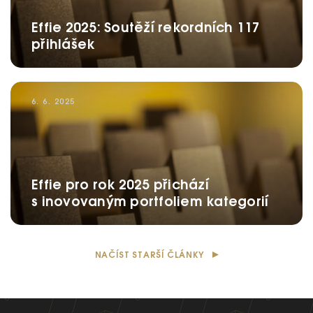
Ročník 2019
Effie 2025: Soutěží rekordních 117
přihlášek
Ročník 2018
Ročník 2017
6. 6. 2025
Effie pro rok 2025 přichází
s inovovaným portfoliem kategorií
NAČÍST STARŠÍ ČLÁNKY