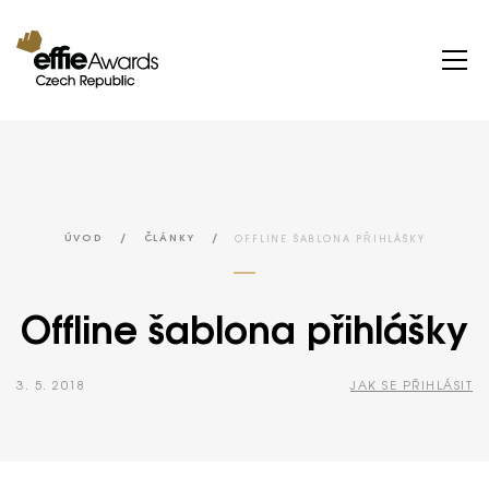
/
/
OFFLINE ŠABLONA PŘIHLÁŠKY
ÚVOD
ČLÁNKY
Offline šablona přihlášky
3. 5. 2018
JAK SE PŘIHLÁSIT