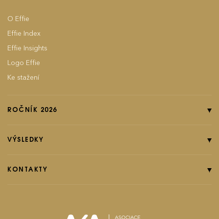
O Effie
Effie Index
Effie Insights
Logo Effie
Ke stažení
ROČNÍK 2026
Online přihláška
Pravidla soutěže
VÝSLEDKY
Kategorie
Ročník 2025
Poplatky
Ročník 2024
KONTAKTY
EFFIground s.r.o.
Termíny
Ročník 2023
Effie booklet
Ročník 2022
Ročník 2021