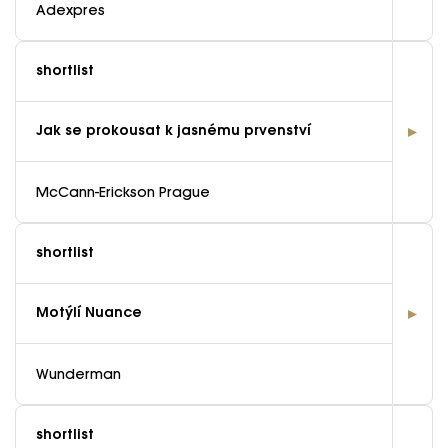
Adexpres
shortlist
Jak se prokousat k jasnému prvenství
McCann-Erickson Prague
EFFIE 2026
shortlist
O EFFIE
Motýlí Nuance
AKTUALITY
Wunderman
VÝSLEDKY
shortlist