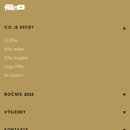
CO JE EFFIE?
O Effie
Effie Index
Effie Insights
Logo Effie
Ke stažení
ROČNÍK 2026
Online přihláška
Pravidla soutěže
VÝSLEDKY
Kategorie
Ročník 2025
Poplatky
Ročník 2024