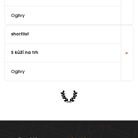
Ogilvy
shortlist
S kůží na trh
Ogilvy