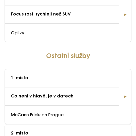
GALERIE
Ročník 2025
Focus rostl rychleji než SUV
Ročník 2024
KONTAKTY
Ročník 2023
Ogilvy
Ročník 2022
Ročník 2021
Ostatní služby
Ročník 2020
Ročník 2019
1. místo
Ročník 2018
Co není v hlavě, je v datech
Ročník 2017
McCann-Erickson Prague
2. místo