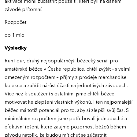
aktivace mohli zúčastnit pouze ti, kteří byli na daném
závodě přítomní.
Rozpočet
do 1 mio
Výsledky
RunTour, druhý nejpopulárnější běžecký seriál pro
amatérské běžce v České republice, chtěl zvýšit – s velmi
omezeným rozpočtem – příjmy z prodeje merchandise
kolekce a zařídit nárůst účasti na jednotlivých závodech.
Více než k soutěžení s ostatními jsme chtěli běžce
motivovat ke zlepšení vlastních výkonů. I ten nejpomalejší
běžec má totiž potenciál pro to, aby si zlepšil svůj čas. S
minimálním rozpočtem jsme potřebovali jednoduché a
efektivní řešení, které zaujme pozornost běžců během
závodu natolik, že budou mít chuť se zúčastnit.