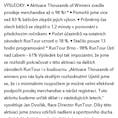
VÝSLEDKY: • Aktivace Thousands of Winners zvedla
prodeje merchandise až o 98 %! * • Pomohli jsme vice
než 83 % běžcům zlepšit jejich výkon. • Průměrný čas
všech běžců se zlepšil o 1,2 minuty v porovnání s
předchozím ročníkem. • Počet účastníků na ostatních
závodech RunTour vzrostl o 18 %. • Stačilo pouze 13
hodin programování! * RunTour Brno – 98% RunTour Ústí
nad Labem – 61% Výsledek byl tak impozantní, že jsme
se rozhodli pokračovat v této aktivaci na dalších
závodech RunTour i v budoucnu. „Aktivace Thousands of
winners pro nás byla skvělým rozhodnutím! Ujistili jsme
se, že i s minimálním rozpočtem je možné velmi efektivně
podpořit prodej merchandise a nárůst registrací. Tuto
aktivitu budeme určitě dělat i v následujících letech,“
vysvětluje Jan Dvořák, Race Director RunTour. Díky této
aktivaci jsme znovu vzkřísili nadšení a sportovního ducha