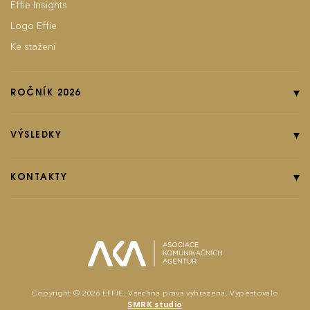
Effie Insights
Logo Effie
Ke stažení
ROČNÍK 2026
Online přihláška
Pravidla soutěže
VÝSLEDKY
Kategorie
Ročník 2025
Poplatky
Ročník 2024
KONTAKTY
EFFIground s.r.o.
Termíny
Ročník 2023
Effie booklet
Ročník 2022
Ročník 2021
effie@effie.cz
Michaela Pišiová
Copyright © 2026 EFFIE. Všechna práva vyhrazena. Vypěstovalo
SMRK studio