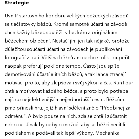
Strategie
Uvnitř startovního koridoru velikých běžeckých závodů
se tlačí stovky běžců. Kromě samotné účasti na závodě
chce každý běžec soutěžit v hezkém a originálním
běžeckém oblečení. Nestačí jim jen tak nějaké, protože
důležitou součástí účasti na závodech je publikování
fotografií z trati. Většina běžců ani nechce tolik soupeřit,
naopak preferují poklidné tempo. Často jsou spíše
demotivováni účastí elitních běžců, a tak lehce ztrácejí
motivaci pro to, aby zlepšovali svůj výkon a čas. RunTour
chtěla motivovat každého běžce, a proto bylo potřeba
najít co nejefektivnější a nejjednodušší cestu. Běžcům
jsme přinesli hru, jejíž hlavní sdělení znělo “Předbíhej za
odměnu”. A bylo pouze na nich, zda se chtějí zúčastnit
nebo ne. Jinak by nebylo možné, aby se běžci necítili
pod tlakem a podávali tak lepší výkony. Mechanika