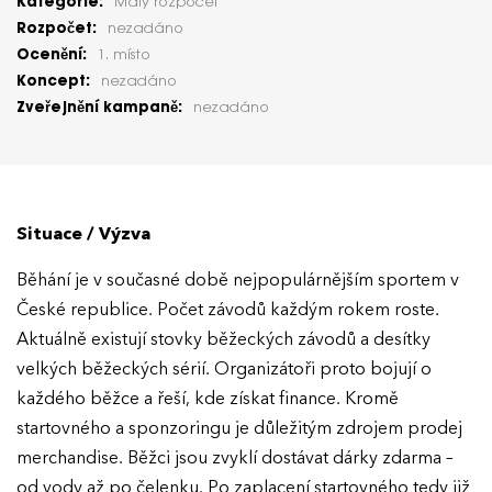
Kategorie:
Malý rozpočet
Rozpočet:
nezadáno
Ocenění:
1. místo
Koncept:
nezadáno
Zveřejnění kampaně:
nezadáno
Situace / Výzva
Běhání je v současné době nejpopulárnějším sportem v
České republice. Počet závodů každým rokem roste.
Aktuálně existují stovky běžeckých závodů a desítky
velkých běžeckých sérií. Organizátoři proto bojují o
každého běžce a řeší, kde získat finance. Kromě
startovného a sponzoringu je důležitým zdrojem prodej
merchandise. Běžci jsou zvyklí dostávat dárky zdarma –
od vody až po čelenku. Po zaplacení startovného tedy již