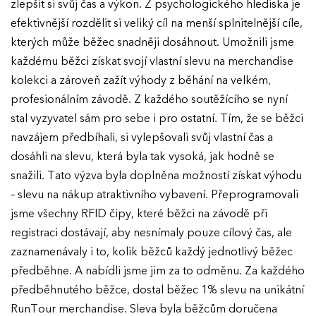
zlepšit si svůj čas a výkon. Z psychologického hlediska je
efektivnější rozdělit si veliký cíl na menší splnitelnější cíle,
kterých může běžec snadněji dosáhnout. Umožnili jsme
každému běžci získat svojí vlastní slevu na merchandise
kolekci a zároveň zažít výhody z běhání na velkém,
EFFIE 2026
profesionálním závodě. Z každého soutěžícího se nyní
stal vyzyvatel sám pro sebe i pro ostatní. Tím, že se běžci
O EFFIE
navzájem předbíhali, si vylepšovali svůj vlastní čas a
dosáhli na slevu, která byla tak vysoká, jak hodně se
AKTUALITY
snažili. Tato výzva byla doplněna možností získat výhodu
– slevu na nákup atraktivního vybavení. Přeprogramovali
VÝSLEDKY
jsme všechny RFID čipy, které běžci na závodě při
registraci dostávají, aby nesnímaly pouze cílový čas, ale
GALERIE
zaznamenávaly i to, kolik běžců každý jednotlivý běžec
Ročník 2025
předběhne. A nabídli jsme jim za to odměnu. Za každého
Ročník 2024
KONTAKTY
předběhnutého běžce, dostal běžec 1% slevu na unikátní
Ročník 2023
RunTour merchandise. Sleva byla běžcům doručena