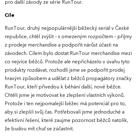
pro další závody ze série RunTour.
Cíle
RunTour, druhý nejpopulárnější běžecký seriál v České
republice, chtěl zvýšit – s omezeným rozpočtem – příjmy
z prodeje merchandise a podpořit nárůst účasti na
závodech. Cílem bylo dostat RunTour merchandise mezi
co nejvíce běžců. Protože ale nepřicházelo v úvahu tyto
produkty rozdávat, rozhodli jsme se podpořit prodej
hravým způsobem a udělat z běžců propagátory značky
RunTour, kteří přivedou k běhání další, nové běžce.
Chtěli jsme je motivovat ke zlepšení vlastních výkonů.
Protože i ten nejpomalejší běžec má potenciál pro to,
aby si zlepšil svůj čas. Potřebovali jsme jednoduché a
efektivní řešení, které zaujme pozornost běžců natolik,
že budou mít chuť se zúčastnit.