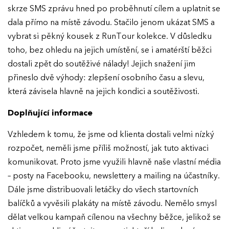
skrze SMS zprávu hned po proběhnutí cílem a uplatnit se
Ročník 2022
dala přímo na místě závodu. Stačilo jenom ukázat SMS a
Ročník 2021
vybrat si pěkný kousek z RunTour kolekce. V důsledku
toho, bez ohledu na jejich umístění, se i amatérští běžci
Ročník 2020
dostali zpět do soutěživé nálady! Jejich snažení jim
Ročník 2019
přineslo dvě výhody: zlepšení osobního času a slevu,
která závisela hlavně na jejich kondici a soutěživosti.
Ročník 2018
Doplňující informace
Ročník 2017
Vzhledem k tomu, že jsme od klienta dostali velmi nízký
rozpočet, neměli jsme příliš možností, jak tuto aktivaci
komunikovat. Proto jsme využili hlavně naše vlastní média
– posty na Facebooku, newslettery a mailing na účastníky.
Dále jsme distribuovali letáčky do všech startovních
balíčků a vyvěsili plakáty na místě závodu. Nemělo smysl
dělat velkou kampaň cílenou na všechny běžce, jelikož se