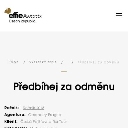
/
/
/
PŘEDBÍHEJ ZA ODMĚNU
ÚVOD
VÝSLEDKY EFFIE
Předbíhej za odměnu
Ročník:
Ročník 2018
Agentura:
Geometry Prague
Klient:
Česká Pojišťovna RunTour