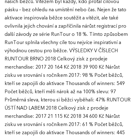
našich běžců. Vítězem byl každý, kdo proťal cílovou
pásku – bez ohledu na umístění nebo čas. Nejen že tato
aktivace inspirovala běžce soutěžit a vítězit, ale také
ovlivnila jejich chování a zapříčinila nárůst registrací pro
další závody ze série RunTour o 18 %. Tímto způsobem
RunTour splnila všechny cíle tou nejvíce inspirativní a
výhodnou cestou pro běžce. VÝSLEDKY V ČÍSLECH
RUNTOUR BRNO 2018 Celkový zisk z prodeje
merchandise: 2017 20 164 Kč 2018 39 900 Kč Nárůst
zisku ve srovnání s ročníkem 2017: 98 % Počet běžců,
kteří se zapojili do aktivace Thousands of winners: 549
Počet běžců, kteří měli nárok až na 100% slevu: 97
Průměrná sleva, kterou si běžci vyběhali: 47% RUNTOUR
ÚSTÍ NAD LABEM 2018 Celkový zisk z prodeje
merchandise: 2017 21 115 Kč 2018 34 600 Kč Nárůst
zisku ve srovnání s ročníkem 2017: 61 % Počet běžců,
kteří se zapojili do aktivace Thousands of winners: 445