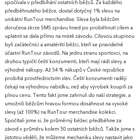
spočívala v předbíhání ostatních běžců. Za každého
předběhnutého běžce, dostal dotyčný 1% slevu na
unikátní RunTour merchandise. Sleva byla běžcům
doručena skrze SMS zprávu hned po proběhnutí cílem a
uplatnit se dala přímo na místě závodu. Cílovou skupinou
byli začátečníci a amatérští běžci, kteří se pravidelně
účastní RunTour závodů. Na jednu stranu sportovci, na
druhou typičtí čeští konzumenti, kteří mají rádi slevy a
výhodné nákupy. Až 54 % nákupů v České republice
probíhá prostřednictvím slev. Čeští konzumenti raději
čekají na výhodnou nabídku, než aby výrobek koupili za
plnou cenu. Tento fakt jsme zahrnuli do naší strategie, a
umožnili běžcům hravou formou dosáhnout na vysoké
slevy (až 100%) na RunTour merchandise kolekci.
Spočítali jsme si, že průměrný běžec předběhne za
závod v průměru kolem 50 ostatních běžců. Takže jsme s
jistotou věděli, že můžeme mechaniku slevy nastavit jako