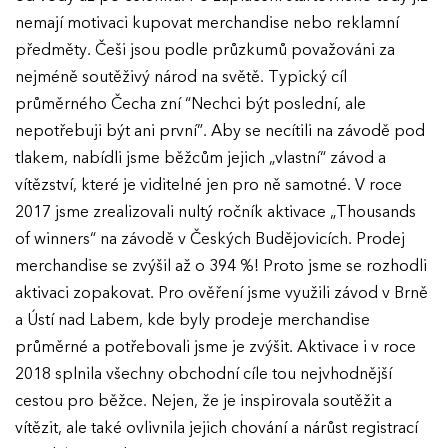
nemají motivaci kupovat merchandise nebo reklamní
předměty. Češi jsou podle průzkumů považováni za
nejméně soutěživý národ na světě. Typický cíl
průměrného Čecha zní “Nechci být poslední, ale
nepotřebuji být ani první”. Aby se necítili na závodě pod
tlakem, nabídli jsme běžcům jejich „vlastní“ závod a
vítězství, které je viditelné jen pro ně samotné. V roce
2017 jsme zrealizovali nultý ročník aktivace „Thousands
of winners“ na závodě v Českých Budějovicích. Prodej
merchandise se zvýšil až o 394 %! Proto jsme se rozhodli
aktivaci zopakovat. Pro ověření jsme využili závod v Brně
a Ústí nad Labem, kde byly prodeje merchandise
průměrné a potřebovali jsme je zvýšit. Aktivace i v roce
2018 splnila všechny obchodní cíle tou nejvhodnější
cestou pro běžce. Nejen, že je inspirovala soutěžit a
vítězit, ale také ovlivnila jejich chování a nárůst registrací