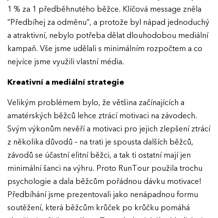
1 % za 1 předběhnutého běžce. Klíčová message zněla
“Předbíhej za odměnu”, a protože byl nápad jednoduchý
a atraktivní, nebylo potřeba dělat dlouhodobou mediální
kampaň. Vše jsme udělali s minimálním rozpočtem a co
nejvíce jsme využili vlastní média.
Kreativní a mediální strategie
Velikým problémem bylo, že většina začínajících a
amatérských běžců lehce ztrácí motivaci na závodech.
Svým výkonům nevěří a motivaci pro jejich zlepšení ztrácí
z několika důvodů – na trati je spousta dalších běžců,
závodů se účastní elitní běžci, a tak ti ostatní mají jen
minimální šanci na výhru. Proto RunTour použila trochu
psychologie a dala běžcům pořádnou dávku motivace!
Předbíhání jsme prezentovali jako nenápadnou formu
soutěžení, která běžcům krůček po krůčku pomáhá