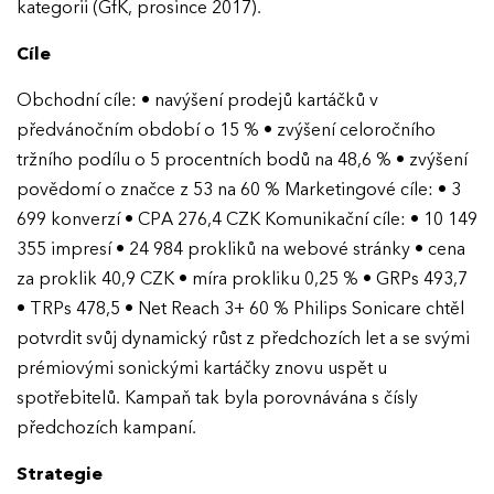
kategorii (GfK, prosince 2017).
Cíle
Obchodní cíle: • navýšení prodejů kartáčků v
předvánočním období o 15 % • zvýšení celoročního
tržního podílu o 5 procentních bodů na 48,6 % • zvýšení
povědomí o značce z 53 na 60 % Marketingové cíle: • 3
699 konverzí • CPA 276,4 CZK Komunikační cíle: • 10 149
355 impresí • 24 984 prokliků na webové stránky • cena
za proklik 40,9 CZK • míra prokliku 0,25 % • GRPs 493,7
• TRPs 478,5 • Net Reach 3+ 60 % Philips Sonicare chtěl
potvrdit svůj dynamický růst z předchozích let a se svými
prémiovými sonickými kartáčky znovu uspět u
spotřebitelů. Kampaň tak byla porovnávána s čísly
předchozích kampaní.
Strategie