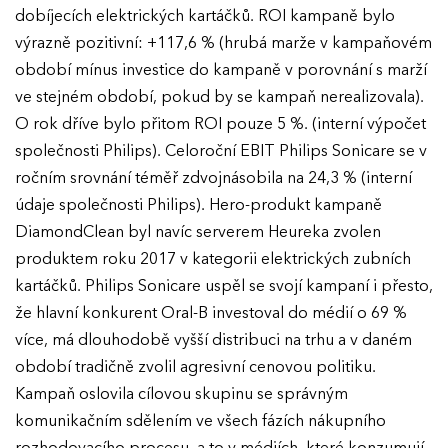
dobíjecích elektrických kartáčků. ROI kampaně bylo
výrazně pozitivní: +117,6 % (hrubá marže v kampaňovém
období mínus investice do kampaně v porovnání s marží
ve stejném období, pokud by se kampaň nerealizovala).
O rok dříve bylo přitom ROI pouze 5 %. (interní výpočet
společnosti Philips). Celoroční EBIT Philips Sonicare se v
ročním srovnání téměř zdvojnásobila na 24,3 % (interní
údaje společnosti Philips). Hero-produkt kampaně
DiamondClean byl navíc serverem Heureka zvolen
produktem roku 2017 v kategorii elektrických zubních
kartáčků. Philips Sonicare uspěl se svojí kampaní i přesto,
že hlavní konkurent Oral-B investoval do médií o 69 %
více, má dlouhodobě vyšší distribuci na trhu a v daném
období tradičně zvolil agresivní cenovou politiku.
Kampaň oslovila cílovou skupinu se správným
komunikačním sdělením ve všech fázích nákupního