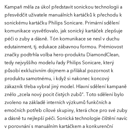
Kampaň měla za úkol představit sonickou technologii a
přesvědčit uživatele manuálních kartáčků k přechodu k
sonickému kartáčku Philips Sonicare. Primární sdělení
komunikace vysvětlovalo, jak sonický kartáček zlepšuje
péči o zuby a dásně. Tón komunikace se nesl v duchu
edutainment, tj. edukace zábavnou formou. Prémiovost
značky podtrhla volba hero-produktu DiamondClean,
tedy nejvyššího modelu řady Philips Sonicare, který
působí exkluzivním dojmem a přilákal pozornost k
produktu samotnému, i když si nakonec koncový
zákazník třeba vybral jiný model. Hlavní sdělení kampaně
znělo „zcela nový pocit čistých zubů“. Toto sdělení bylo
zvoleno na základě interních výzkumů funkčních a
emočních potřeb cílové skupiny, která chce pro své zuby
a dásně tu nejlepší péči. Sonická technologie čištění navíc
v porovnání s manuálním kartáčkem a konkurenční