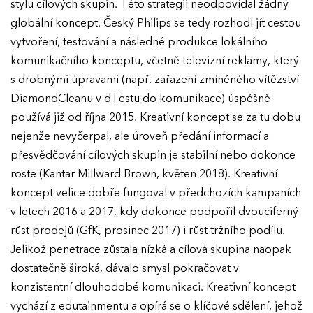
stylu cílových skupin. Této strategii neodpovídal žádný
globální koncept. Český Philips se tedy rozhodl jít cestou
vytvoření, testování a následné produkce lokálního
komunikačního konceptu, včetně televizní reklamy, který
s drobnými úpravami (např. zařazení zmíněného vítězství
DiamondCleanu v dTestu do komunikace) úspěšně
používá již od října 2015. Kreativní koncept se za tu dobu
nejenže nevyčerpal, ale úroveň předání informací a
přesvědčování cílových skupin je stabilní nebo dokonce
roste (Kantar Millward Brown, květen 2018). Kreativní
koncept velice dobře fungoval v předchozích kampaních
v letech 2016 a 2017, kdy dokonce podpořil dvouciferný
růst prodejů (GfK, prosinec 2017) i růst tržního podílu.
Jelikož penetrace zůstala nízká a cílová skupina naopak
dostatečně široká, dávalo smysl pokračovat v
konzistentní dlouhodobé komunikaci. Kreativní koncept
vychází z edutainmentu a opírá se o klíčové sdělení, jehož