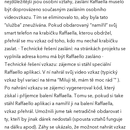
nejdůležitější jsou osobní vztahy, zaslání Raffaella muselo
Ročník 2023
být doprovázeno současným zasláním osobního
Ročník 2022
videovzkazu. Tím se eliminovalo to, aby byla tato
“služba” zneužívána. Pokud obdarovaný “namířil” svůj
Ročník 2021
smart telefon na krabičku Raffaella, kterou obdržel,
Ročník 2020
přehrál se mu vzkaz od toho, kdo mu nechal krabičku
zaslat. · Technické řešení zaslání: na stránkách projektu se
Ročník 2019
vyplnila adresa komu má být Raffaello zasláno ·
Ročník 2018
Technické řešení vzkazu: zájemce si stáhl speciální
Raffaello aplikaci. V ní nahrál svůj video vzkaz (typický
Ročník 2017
vzkaz byl variací na téma “Miluji tě, mám tě moc rád ˘” ).
Po nahrání vzkazu se zájemci vygeneroval kód, který
získal i příjemce balení Raffaella. Tomu se, pokud si take
stáhl Raffaello aplikaci a namířil ji na balení Raffaella,
vzkaz přehrál. Umožnili jsme tak netradičně obdarovat i
ty, kteří by jinak dárek nedostali (spousta vztahů funguje
na dálku apod). Záhy se ukázalo, že možnost nahrát vzkaz