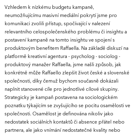
Vzhledem k nízkému budgetu kampaně,
neumožňujícímu masivní mediální pokrytí jsme pro
komunikaci zvolili přístup, spočívající v nalezení
relevantního celospolečenského problému či insightu a
postavení kampaně na tomto insightu ve spojení s
produktovým benefitem Raffaella. Na základě diskuzí na
platformě kreativní agentura - psycholog - sociolog -
produktový manažer Raffaella, jsme našli způsob, jak
konkrétně může Raffaello zlepšit život české a slovenské
společnosti, díky čemuž bychom současně dokázali
naplnit stanovené cíle pro jednotlivé cílové skupiny.
Strategicky je kampaň postavena na sociologickém
poznatku týkajícím se zvyšujícího se pocitu osamělosti ve
společnosti. Osamělost je definována nikoliv jako
nedostatek sociálních kontaktů či absence přátel nebo
partnera, ale jako vnímání nedostatečné kvality nebo