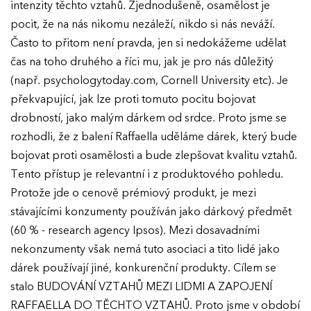
intenzity těchto vztahů. Zjednodušeně, osamělost je
pocit, že na nás nikomu nezáleží, nikdo si nás neváží.
Často to přitom není pravda, jen si nedokážeme udělat
čas na toho druhého a říci mu, jak je pro nás důležitý
(např. psychologytoday.com, Cornell University etc). Je
překvapující, jak lze proti tomuto pocitu bojovat
drobností, jako malým dárkem od srdce. Proto jsme se
rozhodli, že z balení Raffaella uděláme dárek, který bude
bojovat proti osamělosti a bude zlepšovat kvalitu vztahů.
Tento přístup je relevantní i z produktového pohledu.
Protože jde o cenově prémiový produkt, je mezi
stávajícími konzumenty používán jako dárkový předmět
(60 % - research agency Ipsos). Mezi dosavadními
nekonzumenty však nemá tuto asociaci a tito lidé jako
dárek používají jiné, konkurenční produkty. Cílem se
stalo BUDOVÁNÍ VZTAHŮ MEZI LIDMI A ZAPOJENÍ
RAFFAELLA DO TĚCHTO VZTAHŮ. Proto jsme v období