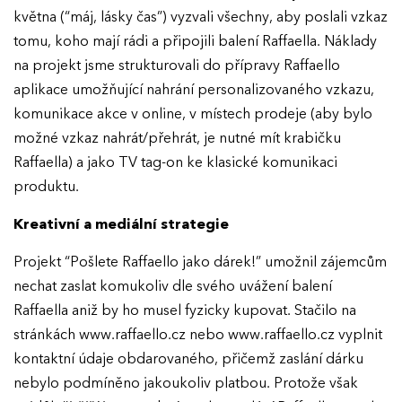
května (“máj, lásky čas”) vyzvali všechny, aby poslali vzkaz
tomu, koho mají rádi a připojili balení Raffaella. Náklady
na projekt jsme strukturovali do přípravy Raffaello
aplikace umožňující nahrání personalizovaného vzkazu,
komunikace akce v online, v místech prodeje (aby bylo
možné vzkaz nahrát/přehrát, je nutné mít krabičku
EFFIE 2026
Raffaella) a jako TV tag-on ke klasické komunikaci
produktu.
O EFFIE
Kreativní a mediální strategie
AKTUALITY
Projekt “Pošlete Raffaello jako dárek!” umožnil zájemcům
nechat zaslat komukoliv dle svého uvážení balení
VÝSLEDKY
Raffaella aniž by ho musel fyzicky kupovat. Stačilo na
stránkách www.raffaello.cz nebo www.raffaello.cz vyplnit
GALERIE
Ročník 2025
kontaktní údaje obdarovaného, přičemž zaslání dárku
nebylo podmíněno jakoukoliv platbou. Protože však
Ročník 2024
KONTAKTY