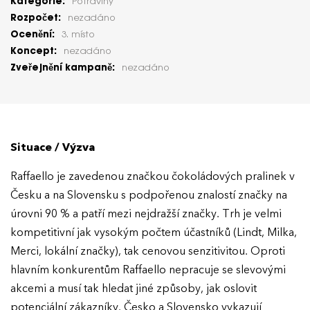
Kategorie:
Potraviny
Rozpočet:
nezadáno
Ocenění:
3. místo
Koncept:
nezadáno
Zveřejnění kampaně:
nezadáno
Situace / Výzva
Raffaello je zavedenou značkou čokoládových pralinek v
Česku a na Slovensku s podpořenou znalostí značky na
úrovni 90 % a patří mezi nejdražší značky. Trh je velmi
kompetitivní jak vysokým počtem účastníků (Lindt, Milka,
Merci, lokální značky), tak cenovou senzitivitou. Oproti
hlavním konkurentům Raffaello nepracuje se slevovými
akcemi a musí tak hledat jiné způsoby, jak oslovit
potenciální zákazníky. Česko a Slovensko vykazují