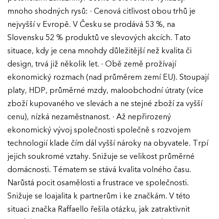
mnoho shodných rysů: · Cenová citlivost obou trhů je
nejvyšší v Evropě. V Česku se prodává 53 %, na
Slovensku 52 % produktů ve slevových akcích. Tato
situace, kdy je cena mnohdy důležitější než kvalita či
design, trvá již několik let. · Obě země prožívají
ekonomický rozmach (nad průměrem zemí EU). Stoupají
platy, HDP, průměrné mzdy, maloobchodní útraty (více
zboží kupovaného ve slevách a ne stejné zboží za vyšší
cenu), nízká nezaměstnanost. · Až nepřirozený
ekonomický vývoj společnosti společně s rozvojem
technologií klade čím dál vyšší nároky na obyvatele. Trpí
jejich soukromé vztahy. Snižuje se velikost průměrné
domácnosti. Tématem se stává kvalita volného času.
Narůstá pocit osamělosti a frustrace ve společnosti.
Snižuje se loajalita k partnerům i ke značkám. V této
situaci značka Raffaello řešila otázku, jak zatraktivnit