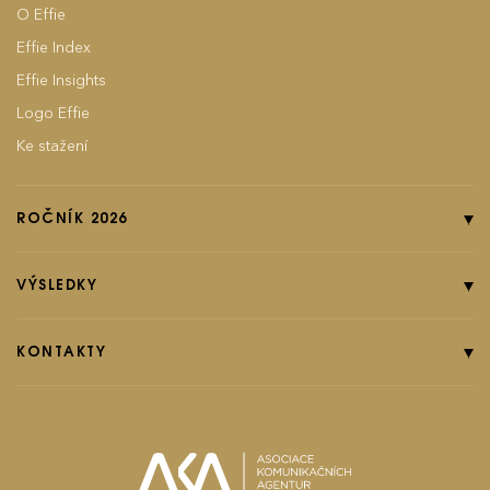
O Effie
Effie Index
Effie Insights
Logo Effie
Ke stažení
ROČNÍK 2026
Online přihláška
Pravidla soutěže
VÝSLEDKY
Kategorie
Ročník 2025
Poplatky
Ročník 2024
KONTAKTY
EFFIground s.r.o.
Termíny
Ročník 2023
Effie booklet
Ročník 2022
Ročník 2021
effie@effie.cz