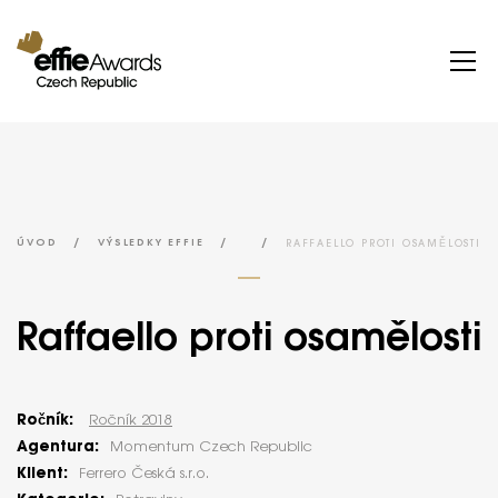
/
/
/
RAFFAELLO PROTI OSAMĚLOSTI
ÚVOD
VÝSLEDKY EFFIE
Raffaello proti osamělosti
Ročník:
Ročník 2018
Agentura:
Momentum Czech Republic
Klient:
Ferrero Česká s.r.o.