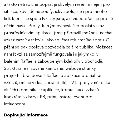
a takto netradičně popřát je skvělým řešením nejen pro
situace, kdy lidé nejsou fyzicky spolu, ale i pro mnoho
lidí, kteří sice spolu fyzicky jsou, ale video přání je pro ně
něčím navíc. Pro ty, kterým by nestačilo poslat vzkaz
prostřednictvím aplikace, jsme připravili možnost nechat
vzkaz zaznít v televizi jako součást reklamního spotu. O
přání se pak doslova dozvěděla celá republika. Možnost
nahrát vzkaz samozřejmě fungovala i s jakýmkoliv
balením Raffaella zakoupeným kdekoliv v obchodě.
Struktura realizované kampaně: webové stránky
projektu, brandovaná Raffaello aplikace pro nahrání
vzkazů, online videa, sociální sítě, TV tag-ony v několika
vlnách (komunikace aplikace, komunikace vzkazů,
konkrétní vzkazy), PR, print, instore, event pro
influencery.
Doplňující informace