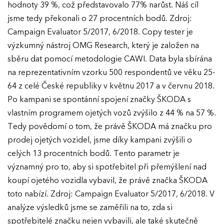
hodnoty 39 %, což představovalo 77% narůst. Náš cíl
Ročník 2017
jsme tedy překonali o 27 procentních bodů. Zdroj:
Campaign Evaluator 5/2017, 6/2018. Copy tester je
výzkumný nástroj OMG Research, který je založen na
sběru dat pomocí metodologie CAWI. Data byla sbírána
na reprezentativním vzorku 500 respondentů ve věku 25-
64 z celé České republiky v květnu 2017 a v červnu 2018.
Po kampani se spontánní spojení značky ŠKODA s
vlastním programem ojetých vozů zvýšilo z 44 % na 57 %.
Tedy povědomí o tom, že právě ŠKODA má značku pro
prodej ojetých vozidel, jsme díky kampani zvýšili o
celých 13 procentních bodů. Tento parametr je
významný pro to, aby si spotřebitel při přemýšlení nad
koupí ojetého vozidla vybavil, že právě značka ŠKODA
toto nabízí. Zdroj: Campaign Evaluator 5/2017, 6/2018. V
analýze výsledků jsme se zaměřili na to, zda si
spotřebitelé značku nejen vybavili, ale také skutečně