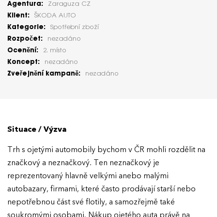
Agentura:
Zaraguza CZ
Klient:
ŠKODA AUTO
Kategorie:
Spotřební zboží
Rozpočet:
nezadáno
Ocenění:
2. místo
Koncept:
nezadáno
Zveřejnění kampaně:
nezadáno
Situace / Výzva
Trh s ojetými automobily bychom v ČR mohli rozdělit na
značkový a neznačkový. Ten neznačkový je
reprezentovaný hlavně velkými anebo malými
autobazary, firmami, které často prodávají starší nebo
nepotřebnou část své flotily, a samozřejmě také
soukromými osobami. Nákup ojetého auta právě na