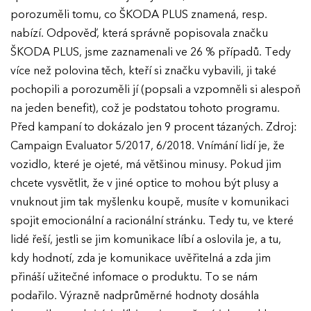
porozuměli tomu, co ŠKODA PLUS znamená, resp.
nabízí. Odpověď, která správně popisovala značku
ŠKODA PLUS, jsme zaznamenali ve 26 % případů. Tedy
více než polovina těch, kteří si značku vybavili, ji také
pochopili a porozuměli jí (popsali a vzpomněli si alespoň
na jeden benefit), což je podstatou tohoto programu.
Před kampaní to dokázalo jen 9 procent tázaných. Zdroj:
Campaign Evaluator 5/2017, 6/2018. Vnímání lidí je, že
vozidlo, které je ojeté, má většinou minusy. Pokud jim
chcete vysvětlit, že v jiné optice to mohou být plusy a
vnuknout jim tak myšlenku koupě, musíte v komunikaci
spojit emocionální a racionální stránku. Tedy tu, ve které
lidé řeší, jestli se jim komunikace líbí a oslovila je, a tu,
kdy hodnotí, zda je komunikace uvěřitelná a zda jim
přináší užitečné infomace o produktu. To se nám
podařilo. Výrazně nadprůměrné hodnoty dosáhla