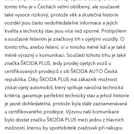
tomto trhu je v Čechách velmi oblíbený, ale současně
také vysoce rizikový, protože věk a skutečná historie
vozidel jsou často nedohledatelné informace a jejich
kvalita a technický stav jsou více než sporné. Protipólem
a současně řešením je značkový trh s ojetými vozidly. O
tomto trhu, anebo řešení, ví o mnoho méně lidí a je také
méně výrazný v komunikaci. Součástí tohoto trhu je také
značka ŠKODA PLUS, tedy prodej ojetých vozů u
certifikovaných prodejců v síti ŠKODA AUTO Česká
republika. Díky ŠKODA PLUS má zákazník možnost
získat ojetý automobil, který splňuje náročná technická
kritéria, garantuje perfektní technický stav a jehož historie
je jasně dohledatelná, protože byla stále zaznamenávaná
u certifikovaného prodejce. Výzvou naší komunikace
bylo dostat značku ŠKODA PLUS mezi jednu z hlavních
možností, kterou by spotřebitelé zvažovali při nákupu