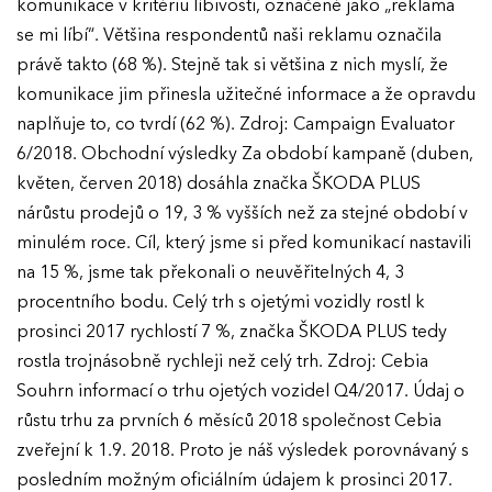
komunikace v kritériu líbivosti, označené jako „reklama
se mi líbí“. Většina respondentů naši reklamu označila
právě takto (68 %). Stejně tak si většina z nich myslí, že
komunikace jim přinesla užitečné informace a že opravdu
naplňuje to, co tvrdí (62 %). Zdroj: Campaign Evaluator
6/2018. Obchodní výsledky Za období kampaně (duben,
květen, červen 2018) dosáhla značka ŠKODA PLUS
nárůstu prodejů o 19, 3 % vyšších než za stejné období v
minulém roce. Cíl, který jsme si před komunikací nastavili
na 15 %, jsme tak překonali o neuvěřitelných 4, 3
procentního bodu. Celý trh s ojetými vozidly rostl k
prosinci 2017 rychlostí 7 %, značka ŠKODA PLUS tedy
rostla trojnásobně rychleji než celý trh. Zdroj: Cebia
Souhrn informací o trhu ojetých vozidel Q4/2017. Údaj o
růstu trhu za prvních 6 měsíců 2018 společnost Cebia
zveřejní k 1.9. 2018. Proto je náš výsledek porovnávaný s
posledním možným oficiálním údajem k prosinci 2017.