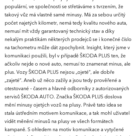
populární, ve společnosti se střetáváme s tvrzením, že
takový vůz má vlastně samé minusy. Má za sebou určitý
počet najetých kilometr, nemá tedy kvalitu nového auta,
nemusí mít vždy garantovaný technický stav a díky
nekalým praktikám některých prodejců se i konečné číslo
na tachometru může dát zpochybnit. Insight, který jsme v
komunikaci použili, byl v případě ŠKODA PLUS ten, že
ačkoliv nejde o nové auto, nemusí to znamenat minus, ale
plus. Vozy ŠKODA PLUS nejsou „ojeté“, ale dobře
„zajeté“. Aneb už něco zažily a jsou tedy prověřené a
otestované – časem a hlavně odborníky z autorizovaných
servisů ŠKODA AUTO. Značka ŠKODA PLUS doslova
mění minusy ojetých vozů na plusy. Právě tato idea se
stala ústředním motivem komunikace, a tak mohl uživatel
vidět měnění minusů na plusy ve všech formátech
kampaně. S ohledem na motiv komunikace a vytyčené