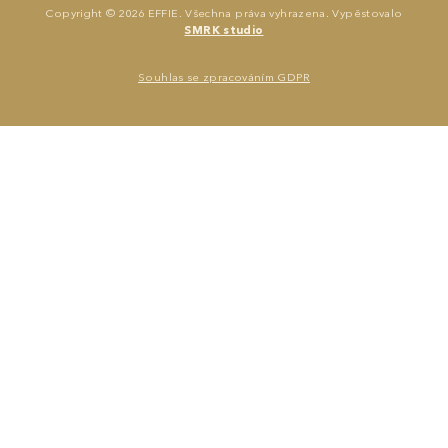
Copyright © 2026 EFFIE. Všechna práva vyhrazena. Vypěstovalo
SMRK studio
Jana Karásková
Souhlas se zpracováním GDPR