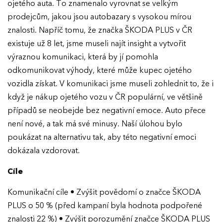
ojetého auta. To znamenalo vyrovnat se velkým
prodejcům, jakou jsou autobazary s vysokou mírou
znalosti. Napříč tomu, že značka ŠKODA PLUS v ČR
existuje už 8 let, jsme museli najít insight a vytvořit
výraznou komunikaci, která by jí pomohla
odkomunikovat výhody, které může kupec ojetého
vozidla získat. V komunikaci jsme museli zohlednit to, že i
když je nákup ojetého vozu v ČR populární, ve většině
případů se neobejde bez negativní emoce. Auto přece
není nové, a tak má své minusy. Naší úlohou bylo
poukázat na alternativu tak, aby této negativní emoci
dokázala vzdorovat.
Cíle
Komunikační cíle • Zvýšit povědomí o značce ŠKODA
PLUS o 50 % (před kampaní byla hodnota podpořené
znalosti 22 %) • Zvýšit porozumění značce ŠKODA PLUS