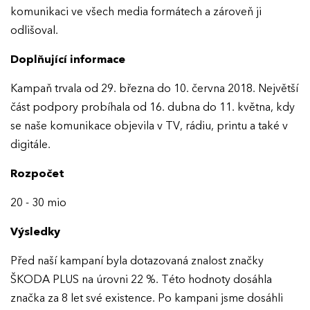
komunikaci ve všech media formátech a zároveň ji
AKTUALITY
odlišoval.
Doplňující informace
VÝSLEDKY
Kampaň trvala od 29. března do 10. června 2018. Největší
GALERIE
Ročník 2025
část podpory probíhala od 16. dubna do 11. května, kdy
se naše komunikace objevila v TV, rádiu, printu a také v
Ročník 2024
KONTAKTY
digitále.
Ročník 2023
Rozpočet
Ročník 2022
20 - 30 mio
Ročník 2021
Výsledky
Ročník 2020
Před naší kampaní byla dotazovaná znalost značky
Ročník 2019
ŠKODA PLUS na úrovni 22 %. Této hodnoty dosáhla
Ročník 2018
značka za 8 let své existence. Po kampani jsme dosáhli