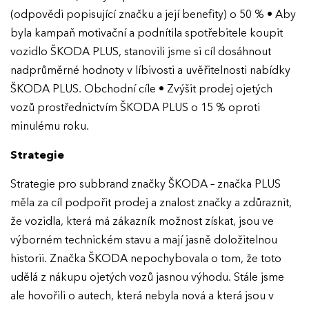
(odpovědi popisující značku a její benefity) o 50 % • Aby
byla kampaň motivační a podnítila spotřebitele koupit
vozidlo ŠKODA PLUS, stanovili jsme si cíl dosáhnout
nadprůměrné hodnoty v líbivosti a uvěřitelnosti nabídky
ŠKODA PLUS. Obchodní cíle • Zvýšit prodej ojetých
vozů prostřednictvím ŠKODA PLUS o 15 % oproti
minulému roku.
Strategie
Strategie pro subbrand značky ŠKODA – značka PLUS
měla za cíl podpořit prodej a znalost značky a zdůraznit,
že vozidla, která má zákazník možnost získat, jsou ve
výborném technickém stavu a mají jasně doložitelnou
historii. Značka ŠKODA nepochybovala o tom, že toto
udělá z nákupu ojetých vozů jasnou výhodu. Stále jsme
ale hovořili o autech, která nebyla nová a která jsou v