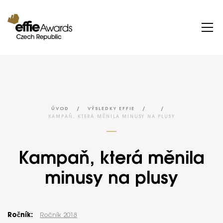
/
/
/
ÚVOD
VÝSLEDKY EFFIE
KAMPAŇ, KTERÁ MĚNILA MINUSY NA PLUSY
Kampaň, která měnila
minusy na plusy
Ročník:
Ročník 2018