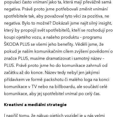
populaci často vnímaní jako ta, která mají převážně samá
negativa. Právě proto jsme potřebovali změnit vnímání
spotřebitele tak, aby považoval tyto věci za pozitiva, ne
negativa. Bylo to možné? Dokázali jsme najít silný insight,
který by propojil svět spotřebitelů, kteří se rozhodují pro
koupi ojetého vozu, a našeho produktu – programu
ŠKODA PLUS se všemi jeho benefity. Věděli jsme, že
pokud je naším komunikačním cílem zvýšení povědomí o
značce PLUS, musíme dramatizovat i samotný název –
PLUS. Právě proto jsme ho do komunikace zahrnuli od
začátku až do konce. Název tedy nebyl jen jakýmsi
přídavkem ve formě packshotu či malého loga na konci
komunikace v TV nebo na billboardu, ale součástí celé
komunikace, aby jej spotřebitel vnímal po celý čas.
Kreativní a mediální strategie
I napříč tomu, že nákup ojetých vozidel je u nás velmi