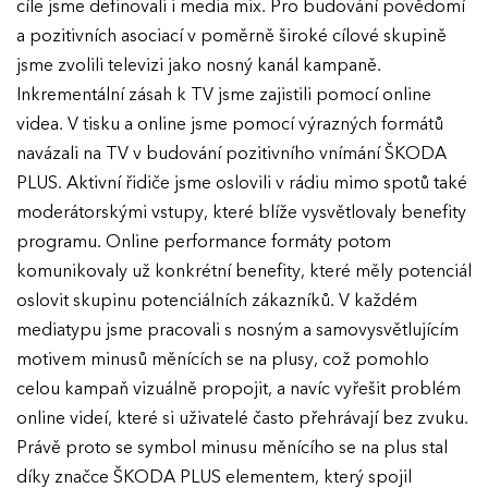
cíle jsme definovali i media mix. Pro budování povědomí
a pozitivních asociací v poměrně široké cílové skupině
jsme zvolili televizi jako nosný kanál kampaně.
Inkrementální zásah k TV jsme zajistili pomocí online
videa. V tisku a online jsme pomocí výrazných formátů
navázali na TV v budování pozitivního vnímání ŠKODA
PLUS. Aktivní řidiče jsme oslovili v rádiu mimo spotů také
moderátorskými vstupy, které blíže vysvětlovaly benefity
programu. Online performance formáty potom
komunikovaly už konkrétní benefity, které měly potenciál
oslovit skupinu potenciálních zákazníků. V každém
mediatypu jsme pracovali s nosným a samovysvětlujícím
motivem minusů měnících se na plusy, což pomohlo
celou kampaň vizuálně propojit, a navíc vyřešit problém
EFFIE 2026
online videí, které si uživatelé často přehrávají bez zvuku.
Právě proto se symbol minusu měnícího se na plus stal
O EFFIE
díky značce ŠKODA PLUS elementem, který spojil