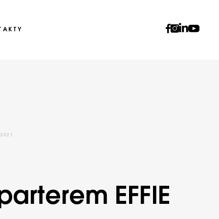
TAKTY
 2021
 parterem EFFIE