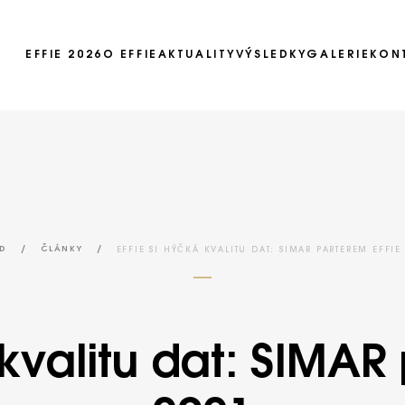
EFFIE 2026
O EFFIE
AKTUALITY
VÝSLEDKY
GALERIE
KON
Ročník 2025
Ročník 2024
Ročník 2023
Ročník 2022
Ročník 2021
/
/
EFFIE SI HÝČKÁ KVALITU DAT: SIMAR PARTEREM EFFIE
D
ČLÁNKY
Ročník 2020
Ročník 2019
 kvalitu dat: SIMAR
Ročník 2018
Ročník 2017