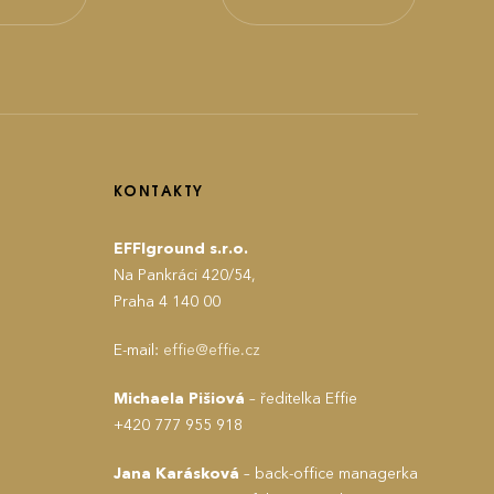
KONTAKTY
EFFIground s.r.o.
Na Pankráci 420/54,
Praha 4 140 00
E-mail:
effie@effie.cz
Michaela Pišiová
– ředitelka Effie
+420 777 955 918
Jana Karásková
– back-office managerka