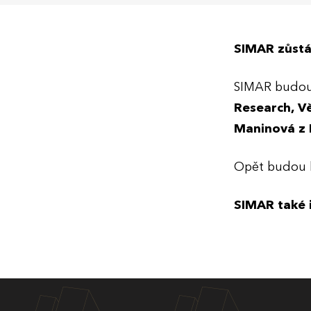
SIMAR zůstá
SIMAR budou 
Research, V
Maninová z 
Opět budou ho
SIMAR také i