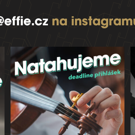
@effie.cz
na instagram