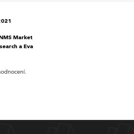
 2021
z NMS Market
search a Eva
 hodnocení.