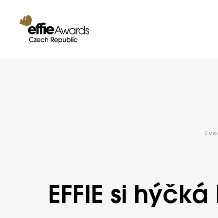
ÚVO
EFFIE si hýčká