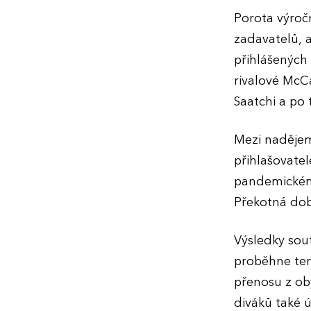
Porota výročn
zadavatelů, 
přihlášených 
rivalové McCa
Saatchi a p
Mezi nadějemi
přihlašovatel
pandemickému
Překotná dob
Výsledky so
proběhne ten
přenosu z ob
diváků také 