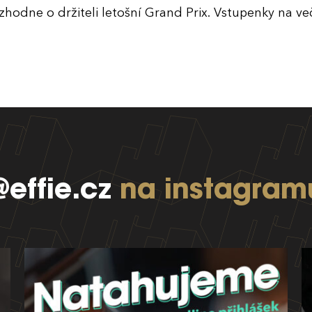
zhodne o držiteli letošní Grand Prix. Vstupenky na v
@effie.cz
na instagram