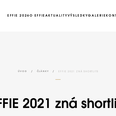
EFFIE 2026
O EFFIE
AKTUALITY
VÝSLEDKY
GALERIE
KON
Ročník 2025
Ročník 2024
Ročník 2023
Ročník 2022
Ročník 2021
/
/
EFFIE 2021 ZNÁ SHORTLITS
ÚVOD
ČLÁNKY
Ročník 2020
Ročník 2019
FFIE 2021 zná shortli
Ročník 2018
Ročník 2017