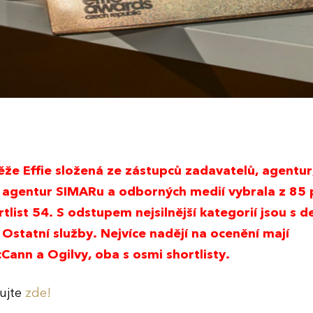
těže
Effie
složená ze zástupců zadavatelů, agentur
agentur SIMARu a odborných medií vybrala z 85 
rtlist 54. S odstupem nejsilnější kategorií jsou s de
statní služby. Nejvíce nadějí na ocenění mají
ann a Ogilvy, oba s osmi shortlisty.
hujte
zde!