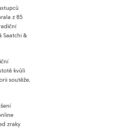
zástupců
rala z 85
radiční
á Saatchi &
iční
totě kvůli
rii soutěže.
ášení
online
ed zraky