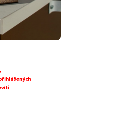
,
přihlášených
víti