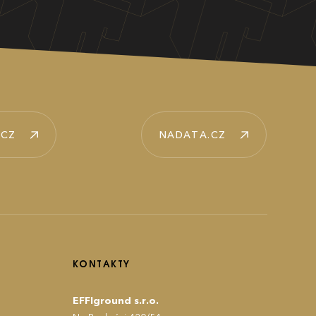
.CZ
NADATA.CZ
KONTAKTY
EFFIground s.r.o.