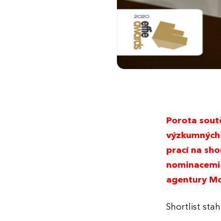
Porota sou
výzkumných 
prací na sho
nominacemi O
agentury McC
Shortlist sta