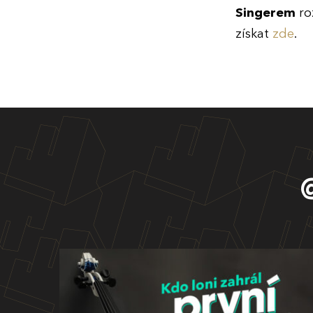
Singerem
ro
získat
zde
.