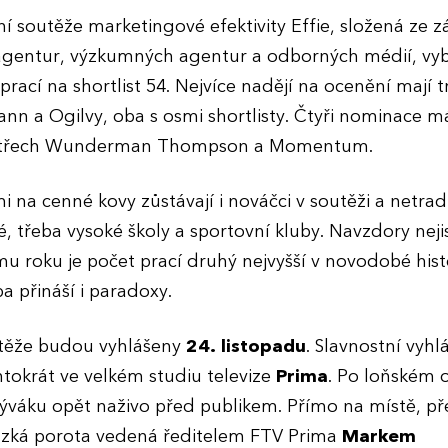
í soutěže marketingové efektivity Effie, složená ze 
agentur, výzkumných agentur a odborných médií, vyb
prací na shortlist 54. Nejvíce nadějí na ocenění mají t
nn a Ogilvy, oba s osmi shortlisty. Čtyři nominace m
o třech Wunderman Thompson a Momentum.
 na cenné kovy zůstávají i nováčci v soutěži a netrad
é, třeba vysoké školy a sportovní kluby. Navzdory nejis
 roku je počet prací druhý nejvyšší v novodobé histo
a přináší i paradoxy.
utěže budou vyhlášeny
24. listopadu
. Slavnostní vyhl
tokrát ve velkém studiu televize
Prima
. Po loňském 
ýváku opět naživo před publikem. Přímo na místě, př
úzká porota vedená ředitelem FTV Prima
Markem