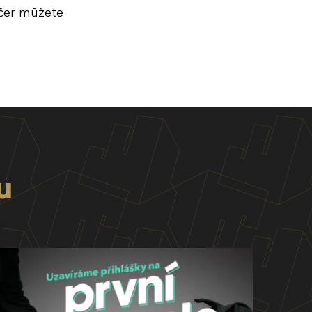
ečer můžete
u