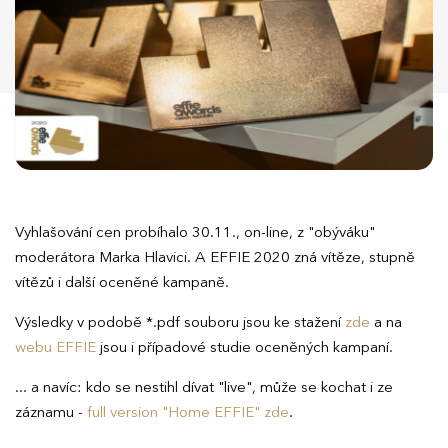
Vyhlašování cen probíhalo 30.11., on-line, z "obýváku"
moderátora Marka Hlavici. A EFFIE 2020 zná vítěze, stupně
vítězů i další oceněné kampaně.
Výsledky v podobě *.pdf souboru jsou ke stažení
zde
a na
webu EFFIE
jsou i případové studie oceněných kampaní.
... a navíc: kdo se nestihl dívat "live", může se kochat i ze
záznamu -
full version "Home EFFIE" zde
.