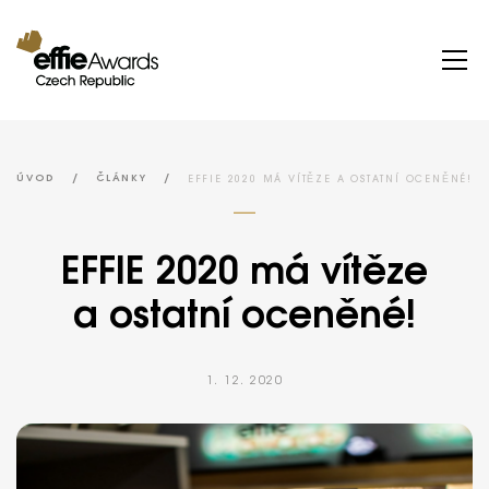
/
/
EFFIE 2020 MÁ VÍTĚZE A OSTATNÍ OCENĚNÉ!
ÚVOD
ČLÁNKY
EFFIE 2020 má vítěze
a ostatní oceněné!
1. 12. 2020