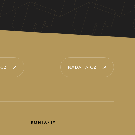
.CZ
NADATA.CZ
KONTAKTY