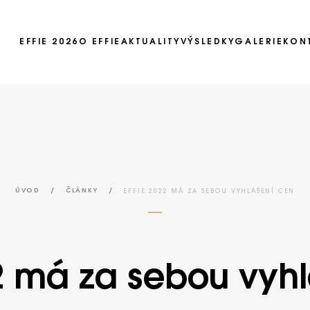
EFFIE 2026
O EFFIE
AKTUALITY
VÝSLEDKY
GALERIE
KON
Ročník 2025
Ročník 2024
Ročník 2023
Ročník 2022
Ročník 2021
/
/
EFFIE 2022 MÁ ZA SEBOU VYHLÁŠENÍ CEN
ÚVOD
ČLÁNKY
Ročník 2020
Ročník 2019
2 má za sebou vyh
Ročník 2018
Ročník 2017