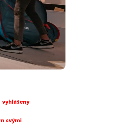
a vyhlášeny
ám svými