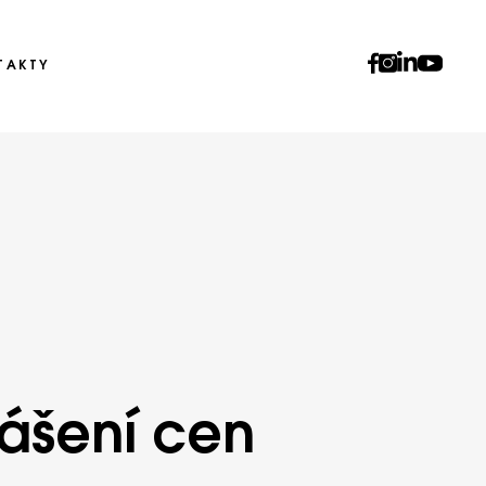
TAKTY
lášení cen