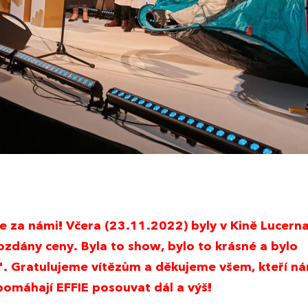
e za námi! Včera (23.11.2022) byly v Kině Lucern
ozdány ceny. Byla to show, bylo to krásné a bylo
". Gratulujeme vítězům a děkujeme všem, kteří n
pomáhají EFFIE posouvat dál a výš!