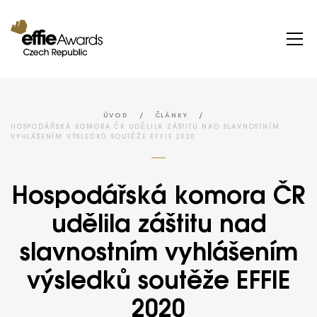
/
/
ÚVOD
ČLÁNKY
HOSPODÁŘSKÁ KOMORA ČR UDĚLILA ZÁŠTITU NAD SLAVNOSTNÍM
VYHLÁŠENÍM VÝSLEDKŮ SOUTĚŽE EFFIE 2020
Hospodářská komora ČR
udělila záštitu nad
slavnostním vyhlášením
výsledků soutěže EFFIE
2020