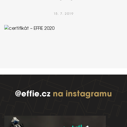
15. 7. 2019
Hospodářská komora České republiky udělila záštitu nad
slavnostním vyhlášením výsledků soutěže EFFIE 2020.
@effie.cz
na instagramu