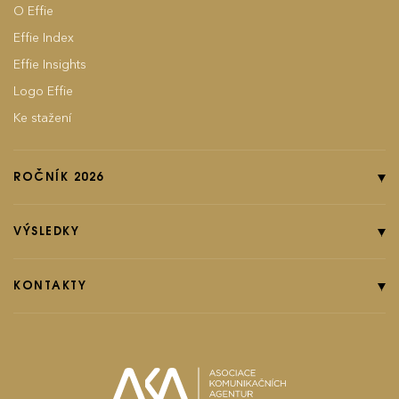
O Effie
Effie Index
Effie Insights
Logo Effie
Ke stažení
ROČNÍK 2026
Online přihláška
Pravidla soutěže
VÝSLEDKY
Kategorie
Ročník 2025
Poplatky
Ročník 2024
KONTAKTY
EFFIground s.r.o.
Termíny
Ročník 2023
Effie booklet
Ročník 2022
Ročník 2021
effie@effie.cz