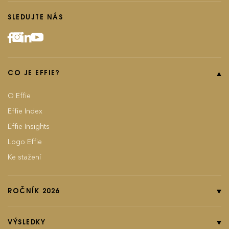
SLEDUJTE NÁS
CO JE EFFIE?
O Effie
Effie Index
Effie Insights
Logo Effie
Ke stažení
ROČNÍK 2026
Online přihláška
Pravidla soutěže
VÝSLEDKY