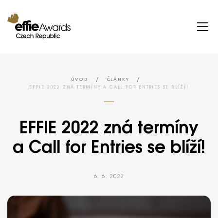
/
/
ÚVOD
ČLÁNKY
EFFIE 2022 ZNÁ TERMÍNY A CALL FOR ENTRIES SE BLÍŽÍ!
EFFIE 2022 zná termíny
a Call for Entries se blíží!
6. 6. 2022