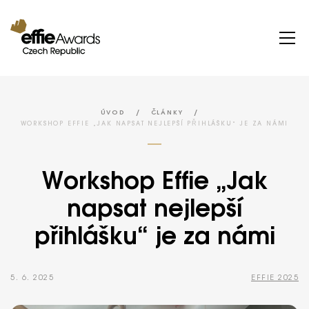
/
/
ÚVOD
ČLÁNKY
WORKSHOP EFFIE „JAK NAPSAT NEJLEPŠÍ PŘIHLÁŠKU“ JE ZA NÁMI
Workshop Effie „Jak
napsat nejlepší
přihlášku“ je za námi
5. 6. 2025
EFFIE 2025