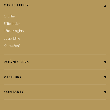
CO JE EFFIE?
O Effie
Effie Index
Effie Insights
Logo Effie
Ke stažení
ROČNÍK 2026
Online přihláška
Pravidla soutěže
VÝSLEDKY
Kategorie
Ročník 2025
Poplatky
Ročník 2024
KONTAKTY
EFFIground s.r.o.
Termíny
Ročník 2023
Effie booklet
Ročník 2022