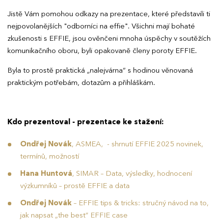
Jistě Vám pomohou odkazy na prezentace, které představili ti
nejpovolanějších "odborníci na effie". Všichni mají bohaté
zkušenosti s EFFIE, jsou ověnčeni mnoha úspěchy v soutěžích
komunikačního oboru, byli opakovaně členy poroty EFFIE.
Byla to prostě praktická „nalejvárna“ s hodinou věnovaná
praktickým potřebám, dotazům a přihláškám.
Kdo prezentoval - prezentace ke stažení:
Ondřej Novák
,
ASMEA
, -
shrnutí EFFIE 2025 novinek,
termínů, možností
Hana Huntová
,
SIMAR
–
Data, výsledky, hodnocení
výzkumníků – prostě EFFIE a data
Ondřej Novák
–
EFFIE tips & tricks: stručný návod na to,
jak napsat „the best“ EFFIE case