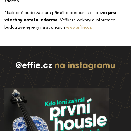
zdarma.
Následně bude záznam přímého přenosu k dispozici
pro
všechny ostatní zdarma
. Veškeré odkazy a informace
budou zveřejněny na stránkách
www.effie.cz
@effie.cz
na instagramu
EFFIE 2026
O EFFIE
AKTUALITY