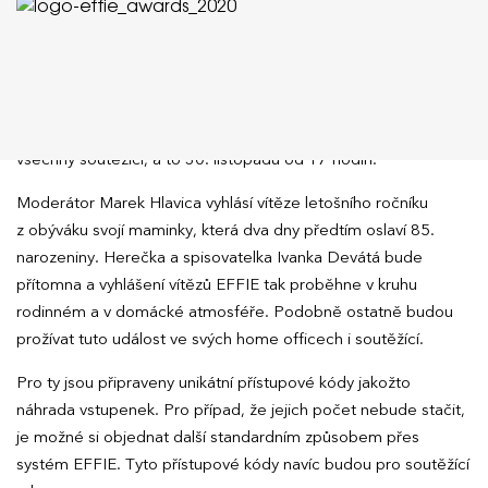
Vyhlášení EFFIE 2020 bude v pondělí 30. listopadu
Přímý přenos vyhlášení Home EFFIE
proběhne on-line
pro
všechny soutěžící, a to 30. listopadu od 17 hodin.
Moderátor Marek Hlavica vyhlásí vítěze letošního ročníku
z obýváku svojí maminky, která dva dny předtím oslaví 85.
narozeniny. Herečka a spisovatelka Ivanka Devátá bude
přítomna a vyhlášení vítězů EFFIE tak proběhne v kruhu
rodinném a v domácké atmosféře. Podobně ostatně budou
prožívat tuto událost ve svých home officech i soutěžící.
Pro ty jsou připraveny unikátní přístupové kódy jakožto
náhrada vstupenek. Pro případ, že jejich počet nebude stačit,
je možné si objednat další standardním způsobem přes
systém EFFIE. Tyto přístupové kódy navíc budou pro soutěžící