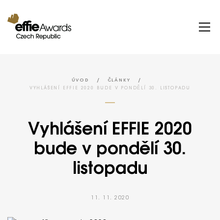
/
/
ÚVOD
ČLÁNKY
VYHLÁŠENÍ EFFIE 2020 BUDE V PONDĚLÍ 30. LISTOPADU
Vyhlášení EFFIE 2020
bude v pondělí 30.
listopadu
11. 11. 2020