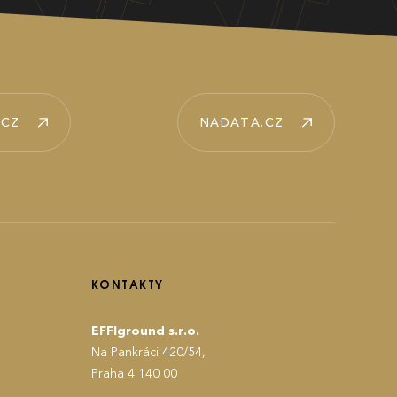
.CZ
NADATA.CZ
KONTAKTY
EFFIground s.r.o.
Na Pankráci 420/54,
Praha 4 140 00