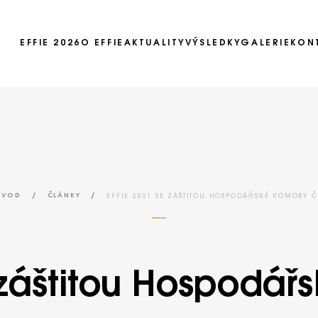
EFFIE 2026
O EFFIE
AKTUALITY
VÝSLEDKY
GALERIE
KON
Ročník 2025
Ročník 2024
Ročník 2023
Ročník 2022
Ročník 2021
/
/
EFFIE 2021 SE ZÁŠTITOU HOSPODÁŘSKÉ KOMORY Č
ÚVOD
ČLÁNKY
Ročník 2020
Ročník 2019
 záštitou Hospodá
Ročník 2018
Ročník 2017