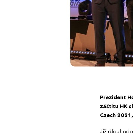
Prezident H
záštitu HK s
Czech 2021,
Již dlouhodo