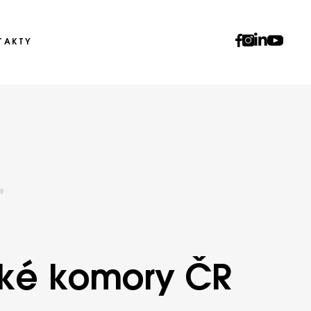
TAKTY
R
řské komory ČR