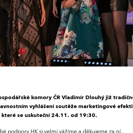
ospodářské komory ČR Vladimír Dlouhý již tradičně
lavnostním vyhlášení soutěže marketingové efekti
 které se uskuteční 24.11. od 19:30.
bé podpory HK si velmi vážíme a děkujeme za ní.