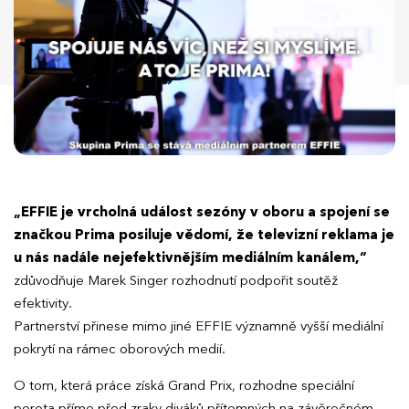
„EFFIE je vrcholná událost sezóny v oboru a spojení se
značkou Prima posiluje vědomí, že televizní reklama je
u nás nadále nejefektivnějším mediálním kanálem,“
zdůvodňuje Marek Singer rozhodnutí podpořit soutěž
efektivity.
Partnerství přinese mimo jiné EFFIE významně vyšší mediální
pokrytí na rámec oborových medií.
O tom, která práce získá Grand Prix, rozhodne speciální
porota přímo před zraky diváků přítomných na závěrečném