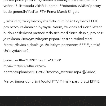
večeru 6. listopadu v kině Lucerna. Předsedou zvláštní poroty
bude generální ředitel FTV Prima Marek Singer.
„Jsme rádi, že významný mediální dům ocenil význam EFFIE
pro rozvoj reklamního byznysu. Věřím, že v následujících letech
budou následovat partneři z dalších mediálních skupin, pro něž
je reklama klíčovým zdrojem příjmu,“ těší se ředitel AKA
Marek Hlavica a doplňuje, že letitým partnerem EFFIE je také
Unie vydavatelů.
[video width="1920" height="1080"
mp4="https://effie.cz/wp-
content/uploads/2019/06/tvprima_strizene.mp4"][/video]
Marek Singer generální ředitel FTV Prima k partnerství EFFIE