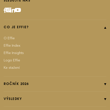
SLEDUJTE NÁS
CO JE EFFIE?
O Effie
Effie Index
Effie Insights
Logo Effie
Ke stažení
ROČNÍK 2026
Online přihláška
Pravidla soutěže
VÝSLEDKY
Kategorie
Ročník 2025