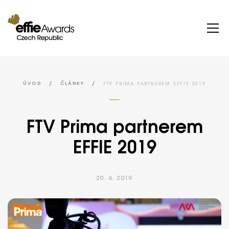
/
/
FTV PRIMA PARTNEREM EFFIE 2019
ÚVOD
ČLÁNKY
FTV Prima partnerem
EFFIE 2019
20. 6. 2019