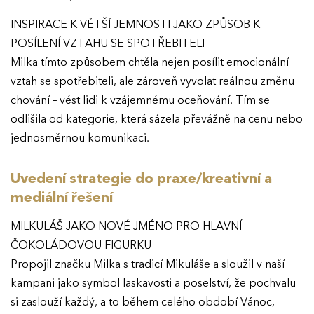
INSPIRACE K VĚTŠÍ JEMNOSTI JAKO ZPŮSOB K
POSÍLENÍ VZTAHU SE SPOTŘEBITELI
Milka tímto způsobem chtěla nejen posílit emocionální
EFFIE 2026
vztah se spotřebiteli, ale zároveň vyvolat reálnou změnu
chování – vést lidi k vzájemnému oceňování. Tím se
O EFFIE
odlišila od kategorie, která sázela převážně na cenu nebo
jednosměrnou komunikaci.
AKTUALITY
Uvedení strategie do praxe/kreativní a
VÝSLEDKY
mediální řešení
MILKULÁŠ JAKO NOVÉ JMÉNO PRO HLAVNÍ
GALERIE
Ročník 2025
ČOKOLÁDOVOU FIGURKU
Propojil značku Milka s tradicí Mikuláše a sloužil v naší
Ročník 2024
KONTAKTY
kampani jako symbol laskavosti a poselství, že pochvalu
Ročník 2023
si zaslouží každý, a to během celého období Vánoc,