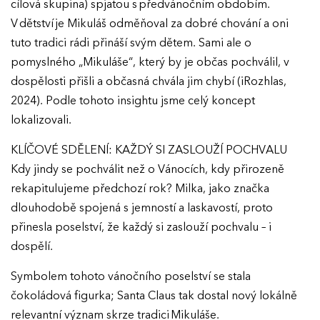
cílová skupina) spjatou s předvánočním obdobím.
V dětství je Mikuláš odměňoval za dobré chování a oni
tuto tradici rádi přináší svým dětem. Sami ale o
pomyslného „Mikuláše“, který by je občas pochválil, v
dospělosti přišli a občasná chvála jim chybí (iRozhlas,
2024). Podle tohoto insightu jsme celý koncept
lokalizovali.
KLÍČOVÉ SDĚLENÍ: KAŽDÝ SI ZASLOUŽÍ POCHVALU
Kdy jindy se pochválit než o Vánocích, kdy přirozeně
rekapitulujeme předchozí rok? Milka, jako značka
dlouhodobě spojená s jemností a laskavostí, proto
přinesla poselství, že každý si zaslouží pochvalu – i
dospělí.
Symbolem tohoto vánočního poselství se stala
čokoládová figurka; Santa Claus tak dostal nový lokálně
relevantní význam skrze tradici Mikuláše.