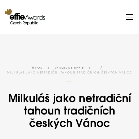
/
/
/
ÚVOD
VÝSLEDKY EFFIE
MILKULÁŠ JAKO NETRADIČNÍ TAHOUN TRADIČNÍCH ČESKÝCH VÁNOC
Milkuláš jako netradiční
tahoun tradičních
českých Vánoc