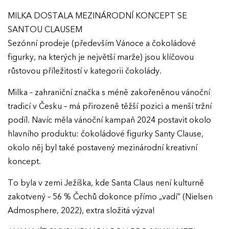
MILKA DOSTALA MEZINÁRODNÍ KONCEPT SE
SANTOU CLAUSEM
Sezónní prodeje (především Vánoce a čokoládové
figurky, na kterých je největší marže) jsou klíčovou
růstovou příležitostí v kategorii čokolády.
Milka – zahraniční značka s méně zakořeněnou vánoční
tradicí v Česku – má přirozeně těžší pozici a menší tržní
podíl. Navíc měla vánoční kampaň 2024 postavit okolo
hlavního produktu: čokoládové figurky Santy Clause,
okolo něj byl také postavený mezinárodní kreativní
koncept.
To byla v zemi Ježíška, kde Santa Claus není kulturně
zakotvený – 56 % Čechů dokonce přímo „vadí“ (Nielsen
Admosphere, 2022), extra složitá výzva!