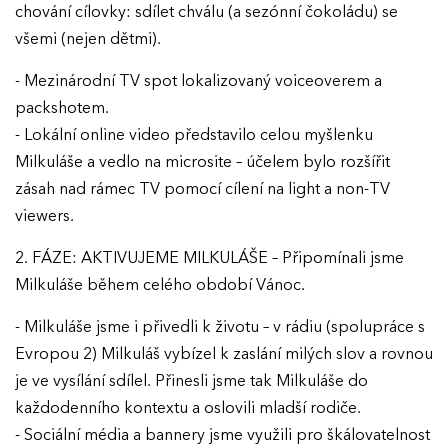
chování cílovky: sdílet chválu (a sezónní čokoládu) se
všemi (nejen dětmi).
- Mezinárodní TV spot lokalizovaný voiceoverem a
packshotem.
- Lokální online video představilo celou myšlenku
Milkuláše a vedlo na microsite – účelem bylo rozšířit
zásah nad rámec TV pomocí cílení na light a non-TV
viewers.
2. FÁZE: AKTIVUJEME MILKULÁŠE – Připomínali jsme
Milkuláše během celého období Vánoc.
- Milkuláše jsme i přivedli k životu – v rádiu (spolupráce s
Evropou 2) Milkuláš vybízel k zaslání milých slov a rovnou
je ve vysílání sdílel. Přinesli jsme tak Milkuláše do
každodenního kontextu a oslovili mladší rodiče.
- Sociální média a bannery jsme využili pro škálovatelnost