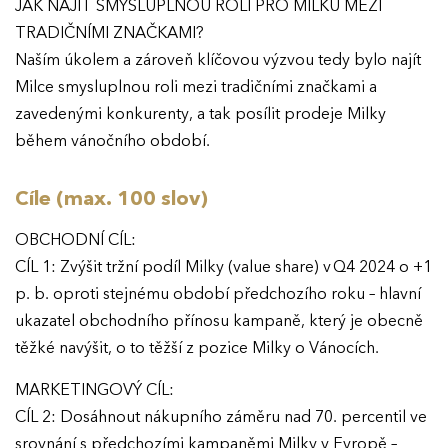
JAK NAJÍT SMYSLUPLNOU ROLI PRO MILKU MEZI
TRADIČNÍMI ZNAČKAMI?
Naším úkolem a zároveň klíčovou výzvou tedy bylo najít
Milce smysluplnou roli mezi tradičními značkami a
zavedenými konkurenty, a tak posílit prodeje Milky
během vánočního období.
Cíle (max. 100 slov)
OBCHODNÍ CÍL:
CÍL 1: Zvýšit tržní podíl Milky (value share) v Q4 2024 o +1
p. b. oproti stejnému období předchozího roku – hlavní
ukazatel obchodního přínosu kampaně, který je obecně
těžké navýšit, o to těžší z pozice Milky o Vánocích.
MARKETINGOVÝ CÍL:
CÍL 2: Dosáhnout nákupního záměru nad 70. percentil ve
srovnání s předchozími kampaněmi Milky v Evropě –