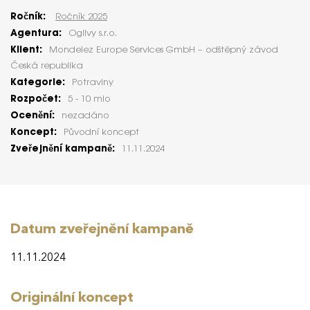
Ročník:
Ročník 2025
Agentura:
Ogilvy s.r.o.
Klient:
Mondelez Europe Services GmbH – odštěpný závod
Česká republika
Kategorie:
Potraviny
Rozpočet:
5 - 10 mio
Ocenění:
nezadáno
Koncept:
Původní koncept
Zveřejnění kampaně:
11.11.2024
Datum zveřejnění kampaně
11.11.2024
Originální koncept