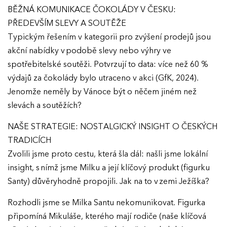
BĚŽNÁ KOMUNIKACE ČOKOLÁDY V ČESKU:
PŘEDEVŠÍM SLEVY A SOUTĚŽE
Typickým řešením v kategorii pro zvýšení prodejů jsou
akční nabídky v podobě slevy nebo výhry ve
spotřebitelské soutěži. Potvrzují to data: více než 60 %
výdajů za čokolády bylo utraceno v akci (GfK, 2024).
Jenomže neměly by Vánoce být o něčem jiném než
slevách a soutěžích?
NAŠE STRATEGIE: NOSTALGICKÝ INSIGHT O ČESKÝCH
TRADICÍCH
Zvolili jsme proto cestu, která šla dál: našli jsme lokální
insight, s nímž jsme Milku a její klíčový produkt (figurku
Santy) důvěryhodně propojili. Jak na to v zemi Ježíška?
Rozhodli jsme se Milka Santu nekomunikovat. Figurka
připomíná Mikuláše, kterého mají rodiče (naše klíčová