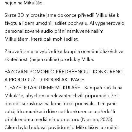
Ročník 2022
nejen na Mikuláše.
Ročník 2021
Skrze 3D microsite jsme dokonce přivedli Milkuláše k
životu a lidem umožnili sdílet pochvalu. AI vygenerovalo
Ročník 2020
personalizované audio přání namluvené naším
Ročník 2019
Milkulášem, které pak mohli sdílet.
Ročník 2018
Zároveň jsme je vybízeli ke koupi a ocenění blízkých ve
skutečnosti (nejen online) produkty Milka.
Ročník 2017
FÁZOVÁNÍ POMOHLO PŘEDBĚHNOUT KONKURENCI
A PRODLOUŽIT OBDOBÍ AKTIVACE
1. FÁZE: ETABLUJEME MILKULÁŠE – Kampaň začala na
Mikuláše, abychom v relevantní chvíli připomněli, že i
dospělí si zaslouží na konci roku pochvalu. Tím jsme
zahájili komunikaci dříve než konkurence a předešli
přehlcenému mediálnímu prostoru (Nielsen, 2025).
Cílem bylo budovat povědomí o Milkulášovi a změnit