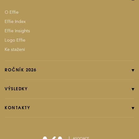
O Effie
Effie Index
Effie Insights
Logo Effie
Ke stažení
ROČNÍK 2026
Online přihláška
Pravidla soutěže
VÝSLEDKY
Kategorie
Ročník 2025
Poplatky
Ročník 2024
KONTAKTY
EFFIground s.r.o.
Termíny
Ročník 2023
Effie booklet
Ročník 2022
Ročník 2021