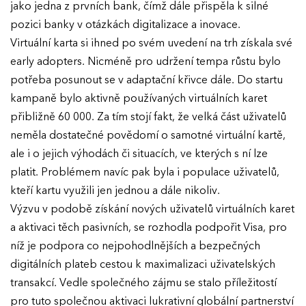
jako jedna z prvních bank, čímž dále přispěla k silné
pozici banky v otázkách digitalizace a inovace.
Virtuální karta si ihned po svém uvedení na trh získala své
early adopters. Nicméně pro udržení tempa růstu bylo
potřeba posunout se v adaptační křivce dále. Do startu
kampaně bylo aktivně používaných virtuálních karet
přibližně 60 000. Za tím stojí fakt, že velká část uživatelů
neměla dostatečné povědomí o samotné virtuální kartě,
ale i o jejich výhodách či situacích, ve kterých s ní lze
platit. Problémem navíc pak byla i populace uživatelů,
kteří kartu využili jen jednou a dále nikoliv.
Výzvu v podobě získání nových uživatelů virtuálních karet
a aktivaci těch pasivních, se rozhodla podpořit Visa, pro
níž je podpora co nejpohodlnějších a bezpečných
digitálních plateb cestou k maximalizaci uživatelských
transakcí. Vedle společného zájmu se stalo příležitostí
pro tuto společnou aktivaci lukrativní globální partnerství