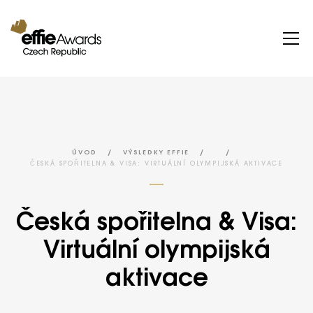
/
/
/
ÚVOD
VÝSLEDKY EFFIE
ČESKÁ SPOŘITELNA & VISA: VIRTUÁLNÍ OLYMPIJSKÁ AKTIVACE
Česká spořitelna & Visa:
Virtuální olympijská
aktivace