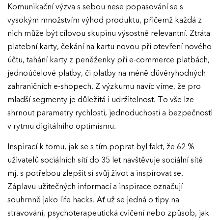
Komunikační výzva s sebou nese popasování se s
vysokým množstvím výhod produktu, přičemž každá z
nich může být cílovou skupinu výsostně relevantní. Ztráta
platební karty, čekání na kartu novou při otevření nového
účtu, tahání karty z peněženky při e-commerce platbách,
jednoúčelové platby, či platby na méně důvěryhodných
zahraničních e-shopech. Z výzkumu navíc víme, že pro
mladší segmenty je důležitá i udržitelnost. To vše lze
shrnout parametry rychlosti, jednoduchosti a bezpečnosti
v rytmu digitálního optimismu.
Inspirací k tomu, jak se s tím poprat byl fakt, že 62 %
uživatelů sociálních sítí do 35 let navštěvuje sociální sítě
mj. s potřebou zlepšit si svůj život a inspirovat se.
Záplavu užitečných informací a inspirace označují
EFFIE 2026
souhrnně jako life hacks. Ať už se jedná o tipy na
stravování, psychoterapeutická cvičení nebo způsob, jak