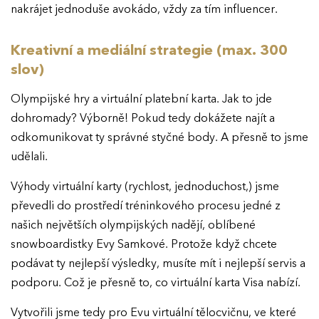
O EFFIE
nakrájet jednoduše avokádo, vždy za tím influencer.
AKTUALITY
Kreativní a mediální strategie (max. 300
slov)
VÝSLEDKY
Olympijské hry a virtuální platební karta. Jak to jde
dohromady? Výborně! Pokud tedy dokážete najít a
GALERIE
Ročník 2025
odkomunikovat ty správné styčné body. A přesně to jsme
Ročník 2024
udělali.
KONTAKTY
Ročník 2023
Výhody virtuální karty (rychlost, jednoduchost,) jsme
převedli do prostředí tréninkového procesu jedné z
Ročník 2022
našich největších olympijských nadějí, oblíbené
Ročník 2021
snowboardistky Evy Samkové. Protože když chcete
podávat ty nejlepší výsledky, musíte mít i nejlepší servis a
Ročník 2020
podporu. Což je přesně to, co virtuální karta Visa nabízí.
Ročník 2019
Vytvořili jsme tedy pro Evu virtuální tělocvičnu, ve které
Ročník 2018