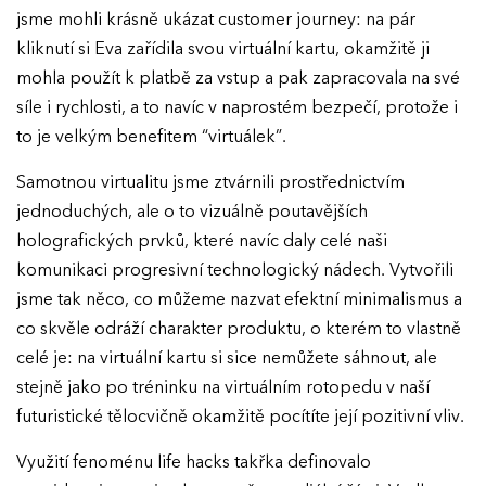
jsme mohli krásně ukázat customer journey: na pár
Ročník 2017
kliknutí si Eva zařídila svou virtuální kartu, okamžitě ji
mohla použít k platbě za vstup a pak zapracovala na své
síle i rychlosti, a to navíc v naprostém bezpečí, protože i
to je velkým benefitem “virtuálek”.
Samotnou virtualitu jsme ztvárnili prostřednictvím
jednoduchých, ale o to vizuálně poutavějších
holografických prvků, které navíc daly celé naši
komunikaci progresivní technologický nádech. Vytvořili
jsme tak něco, co můžeme nazvat efektní minimalismus a
co skvěle odráží charakter produktu, o kterém to vlastně
celé je: na virtuální kartu si sice nemůžete sáhnout, ale
stejně jako po tréninku na virtuálním rotopedu v naší
futuristické tělocvičně okamžitě pocítíte její pozitivní vliv.
Využití fenoménu life hacks takřka definovalo