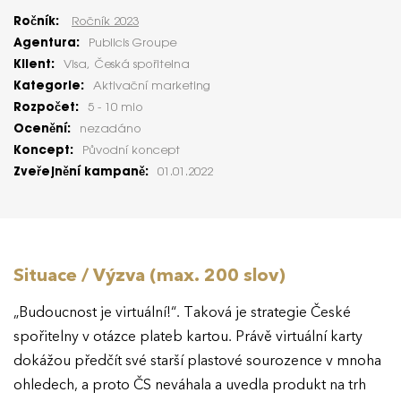
Ročník:
Ročník 2023
Agentura:
Publicis Groupe
Klient:
Visa, Česká spořitelna
Kategorie:
Aktivační marketing
Rozpočet:
5 - 10 mio
Ocenění:
nezadáno
Koncept:
Původní koncept
Zveřejnění kampaně:
01.01.2022
Situace / Výzva (max. 200 slov)
„Budoucnost je virtuální!“. Taková je strategie České
spořitelny v otázce plateb kartou. Právě virtuální karty
dokážou předčít své starší plastové sourozence v mnoha
ohledech, a proto ČS neváhala a uvedla produkt na trh