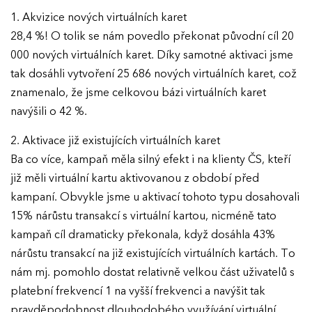
1. Akvizice nových virtuálních karet
28,4 %! O tolik se nám povedlo překonat původní cíl 20
000 nových virtuálních karet. Díky samotné aktivaci jsme
tak dosáhli vytvoření 25 686 nových virtuálních karet, což
znamenalo, že jsme celkovou bázi virtuálních karet
navýšili o 42 %.
2. Aktivace již existujících virtuálních karet
Ba co více, kampaň měla silný efekt i na klienty ČS, kteří
již měli virtuální kartu aktivovanou z období před
kampaní. Obvykle jsme u aktivací tohoto typu dosahovali
15% nárůstu transakcí s virtuální kartou, nicméně tato
kampaň cíl dramaticky překonala, když dosáhla 43%
nárůstu transakcí na již existujících virtuálních kartách. To
nám mj. pomohlo dostat relativně velkou část uživatelů s
platební frekvencí 1 na vyšší frekvenci a navýšit tak
pravděpodobnost dlouhodobého využívání virtuální