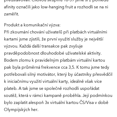
představovali. Cílovou skupinu 18-39 jsme si z pohledu
afinity označili jako low-hanging fruit a rozhodli se na ni
zaměřit.
Produkt a komunikační výzva:
Při zkoumání chování uživatelů při platbách virtuálními
kartami jsme zjistili, že první využití služby je největší
výzvou. Každá další transakce pak zvyšuje
pravděpodobnost dlouhodobé uživatelské aktivity.
Bodem zlomu k pravidelným platbám virtuální kartou
pak byla průměrná frekvence cca 3,5. K tomu jsme tedy
potřebovali silný motivátor, který by účastníky přesvědčil
k iniciačnímu využití virtuální karty, ideálně však více
plateb. A tak jsme se společně rozhodli uspořádat
soutěž, která v rámci kampaně proběhla. Její podmínkou
bylo zaplatit alespoň 3x virtuální kartou ČS/Visa v době
Olympijských her.