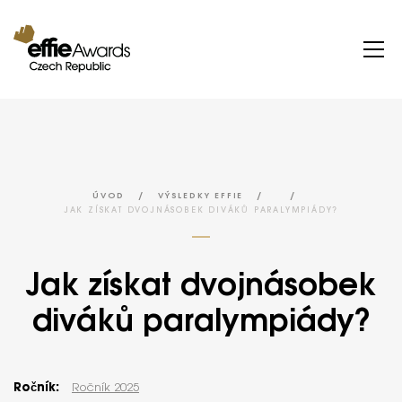
/
/
/
ÚVOD
VÝSLEDKY EFFIE
JAK ZÍSKAT DVOJNÁSOBEK DIVÁKŮ PARALYMPIÁDY?
Jak získat dvojnásobek
diváků paralympiády?
Ročník:
Ročník 2025