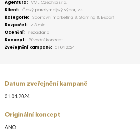
Agentura:
VML Czechia s.r.o.
Klient:
Český paralympijský výbor, z.s.
Kategorie:
Sportovní marketing & Gaming & E-sport
Rozpočet:
< 5 mio
Ocenění:
nezadáno
Koncept:
Původní koncept
Zveřejnění kampaně:
01.04.2024
Datum zveřejnění kampaně
01.04.2024
Originální koncept
ANO