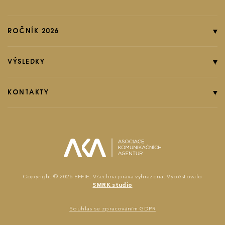
ROČNÍK 2026
Online přihláška
Pravidla soutěže
VÝSLEDKY
Kategorie
Ročník 2025
Poplatky
Ročník 2024
KONTAKTY
EFFIground s.r.o.
Termíny
Ročník 2023
Effie booklet
Ročník 2022
Ročník 2021
effie@effie.cz
Michaela Pišiová
Copyright © 2026 EFFIE. Všechna práva vyhrazena. Vypěstovalo
SMRK studio
Jana Karásková
Souhlas se zpracováním GDPR