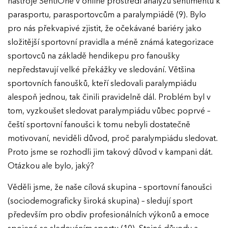
nástroje SentiOne v online prostředí analýzu sentimentu k
parasportu, parasportovcům a paralympiádě (9). Bylo
pro nás překvapivé zjistit, že očekávané bariéry jako
složitější sportovní pravidla a méně známá kategorizace
sportovců na základě hendikepu pro fanoušky
nepředstavují velké překážky ve sledování. Většina
sportovních fanoušků, kteří sledovali paralympiádu
alespoň jednou, tak činili pravidelně dál. Problém byl v
tom, vyzkoušet sledovat paralympiádu vůbec poprvé –
čeští sportovní fanoušci k tomu nebyli dostatečně
motivovaní, neviděli důvod, proč paralympiádu sledovat.
Proto jsme se rozhodli jim takový důvod v kampani dát.
Otázkou ale bylo, jaký?
Věděli jsme, že naše cílová skupina – sportovní fanoušci
(sociodemograficky široká skupina) – sledují sport
především pro obdiv profesionálních výkonů a emoce