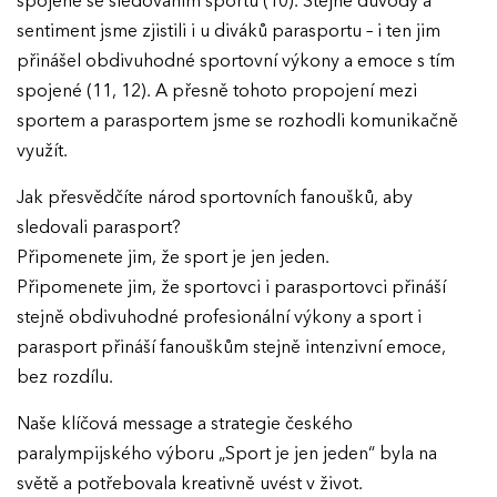
spojené se sledováním sportu (10). Stejné důvody a
sentiment jsme zjistili i u diváků parasportu – i ten jim
přinášel obdivuhodné sportovní výkony a emoce s tím
spojené (11, 12). A přesně tohoto propojení mezi
EFFIE 2026
sportem a parasportem jsme se rozhodli komunikačně
využít.
O EFFIE
Jak přesvědčíte národ sportovních fanoušků, aby
AKTUALITY
sledovali parasport?
Připomenete jim, že sport je jen jeden.
Připomenete jim, že sportovci i parasportovci přináší
VÝSLEDKY
stejně obdivuhodné profesionální výkony a sport i
parasport přináší fanouškům stejně intenzivní emoce,
GALERIE
Ročník 2025
bez rozdílu.
Ročník 2024
KONTAKTY
Naše klíčová message a strategie českého
Ročník 2023
paralympijského výboru „Sport je jen jeden“ byla na
světě a potřebovala kreativně uvést v život.
Ročník 2022