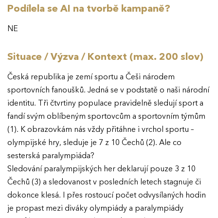
Podílela se AI na tvorbě kampaně?
NE
Situace / Výzva / Kontext (max. 200 slov)
Česká republika je zemí sportu a Češi národem
sportovních fanoušků. Jedná se v podstatě o naši národní
identitu. Tři čtvrtiny populace pravidelně sledují sport a
fandí svým oblíbeným sportovcům a sportovním týmům
(1). K obrazovkám nás vždy přitáhne i vrchol sportu –
olympijské hry, sleduje je 7 z 10 Čechů (2). Ale co
sesterská paralympiáda?
Sledování paralympijských her deklarují pouze 3 z 10
Čechů (3) a sledovanost v posledních letech stagnuje či
dokonce klesá. I přes rostoucí počet odvysílaných hodin
je propast mezi diváky olympiády a paralympiády