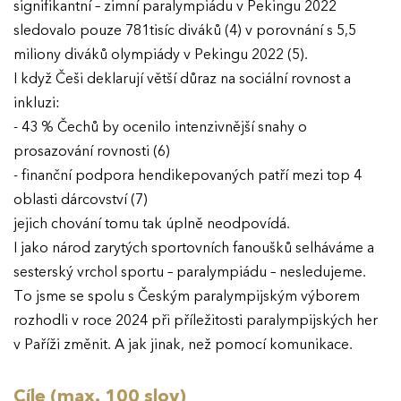
signifikantní – zimní paralympiádu v Pekingu 2022
sledovalo pouze 781tisíc diváků (4) v porovnání s 5,5
miliony diváků olympiády v Pekingu 2022 (5).
I když Češi deklarují větší důraz na sociální rovnost a
inkluzi:
- 43 % Čechů by ocenilo intenzivnější snahy o
prosazování rovnosti (6)
- finanční podpora hendikepovaných patří mezi top 4
oblasti dárcovství (7)
jejich chování tomu tak úplně neodpovídá.
I jako národ zarytých sportovních fanoušků selháváme a
sesterský vrchol sportu – paralympiádu – nesledujeme.
To jsme se spolu s Českým paralympijským výborem
rozhodli v roce 2024 při příležitosti paralympijských her
v Paříži změnit. A jak jinak, než pomocí komunikace.
Cíle (max. 100 slov)