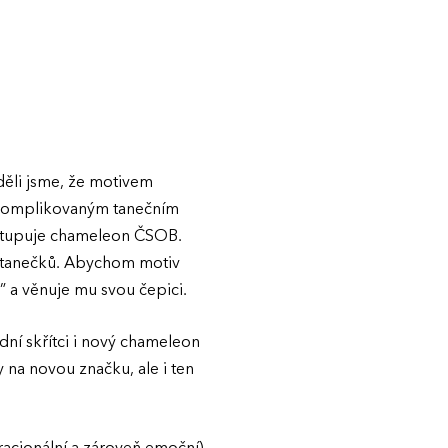
děli jsme, že motivem
í komplikovaným tanečním
vstupuje chameleon ČSOB.
z tanečků. Abychom motiv
o” a věnuje mu svou čepici.
ní skřítci i nový chameleon
y na novou značku, ale i ten