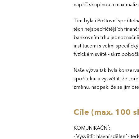
napříč skupinou a maximaliz
Tim byla i Poštovní spořiteln
těch nejspecifičtějších finan
bankovním trhu jednoznačně 
institucemi s velmi specifick
fyzickém světě - skrz poboč
Naše výzva tak byla konzerv
spořitelnu a vysvětlit, že „
změnu, naopak, že se jim otev
Cíle (max. 100 s
KOMUNIKAČNÍ:
- Vysvětlit hlavní sdělení - 