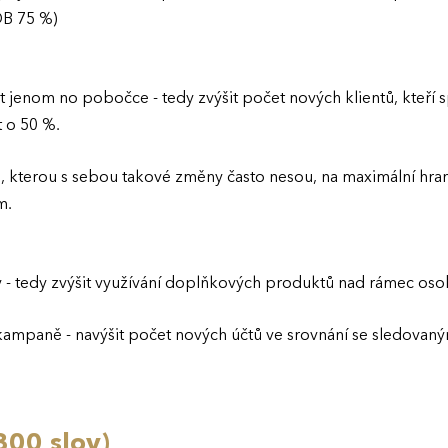
OB 75 %)
 jenom no pobočce - tedy zvýšit počet nových klientů, kteří s
 o 50 %.
, kterou s sebou takové změny často nesou, na maximální hran
m.
y - tedy zvýšit využívání doplňkových produktů nad rámec oso
 kampaně - navýšit počet nových účtů ve srovnání se sledov
300 slov)