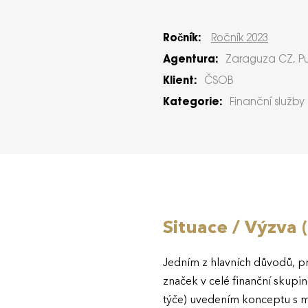
Ročník:
Ročník 2023
Agentura:
Zaraguza CZ, Pu
Klient:
ČSOB
Kategorie:
Finanční služby
Situace / Výzva 
Jedním z hlavních důvodů, p
značek v celé finanční skup
týče) uvedením konceptu s 