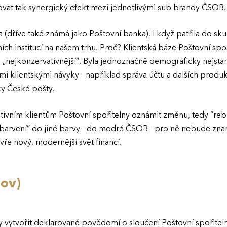
ovat tak synergický efekt mezi jednotlivými sub brandy ČSOB.
a (dříve také známá jako Poštovní banka). I když patřila do s
čních institucí na našem trhu. Proč? Klientská báze Poštovní sp
„nejkonzervativnější”. Byla jednoznačně demograficky nejsta
ými klientskými návyky - například správa účtu a dalších prod
ky České pošty.
ativním klientům Poštovní spořitelny oznámit změnu, tedy “r
přebarvení” do jiné barvy - do modré ČSOB - pro ně nebude zn
ře nový, modernější svět financí.
lov)
tedy vytvořit deklarované povědomí o sloučení Poštovní spořit