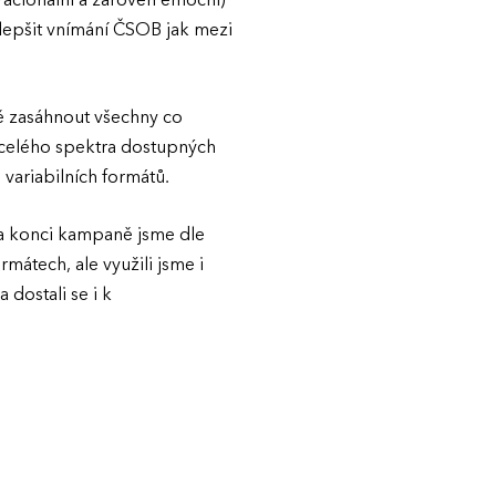
racionální a zároveň emoční)
zlepšit vnímání ČSOB jak mezi
ě zasáhnout všechny co
 celého spektra dostupných
 variabilních formátů.
na konci kampaně jsme dle
mátech, ale využili jsme i
 dostali se i k