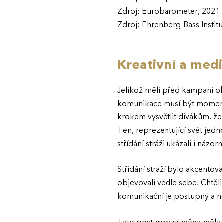
Zdroj: Eurobarometer, 2021
Zdroj: Ehrenberg-Bass Instit
Kreativní a medi
Jelikož měli před kampaní ob
komunikace musí být moment 
krokem vysvětlit divákům, ž
Ten, reprezentující svět je
střídání stráži ukázali i náz
Střídání stráží bylo akcent
objevovali vedle sebe. Chtěli
komunikační je postupný a ne