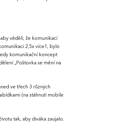
 aby věděli, že komunikací
komunikaci 2,5x více1, bylo
 tedy komunikační koncept
sdělení „Poštovka se mění na
hned ve třech 3 různých
nabídkami (na stáhnutí mobile
životu tak, aby diváka zaujalo.