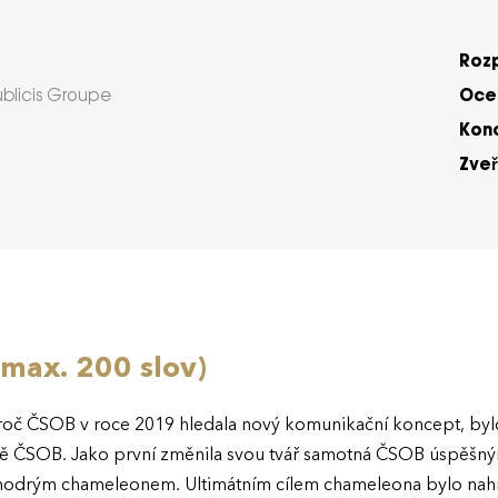
Roz
Ocen
blicis Groupe
Kon
Zveř
(max. 200 slov)
roč ČSOB v roce 2019 hledala nový komunikační koncept, by
ině ČSOB. Jako první změnila svou tvář samotná ČSOB úspěšný
modrým chameleonem. Ultimátním cílem chameleona bylo nahr