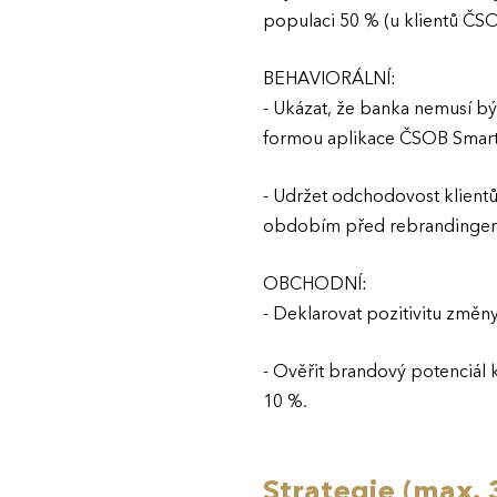
populaci 50 % (u klientů ČS
BEHAVIORÁLNÍ:
- Ukázat, že banka nemusí být
formou aplikace ČSOB Smart
- Udržet odchodovost klientů
obdobím před rebrandinge
OBCHODNÍ:
- Deklarovat pozitivitu změn
- Ověřit brandový potenciál
10 %.
Strategie (max. 