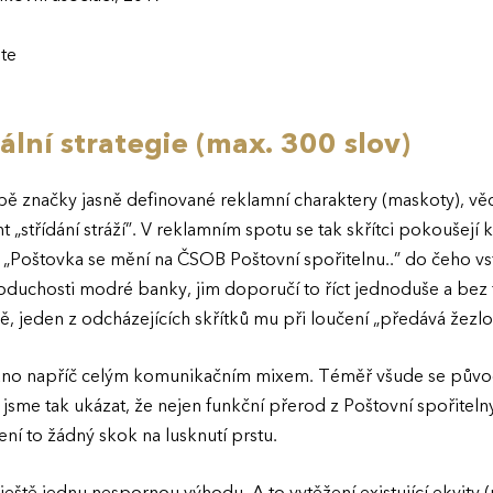
ute
ální strategie (max. 300 slov)
ě značky jasně definované reklamní charaktery (maskoty), vě
„střídání stráží”. V reklamním spotu se tak skřítci pokoušej
e „Poštovka se mění na ČSOB Poštovní spořitelnu..” do čeho 
dnoduchosti modré banky, jim doporučí to říct jednoduše a be
orně, jeden z odcházejících skřítků mu při loučení „předává žezl
ováno napříč celým komunikačním mixem. Téměř všude se původ
 jsme tak ukázat, že nejen funkční přerod z Poštovní spořiteln
ní to žádný skok na lusknutí prstu.