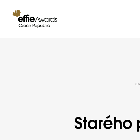
Ú
Starého