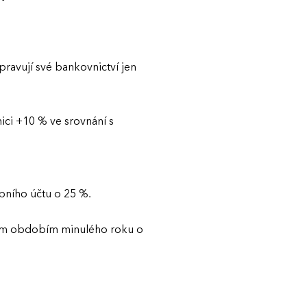
pravují své bankovnictví jen
ici +10 % ve srovnání s
bního účtu o 25 %.
aným obdobím minulého roku o