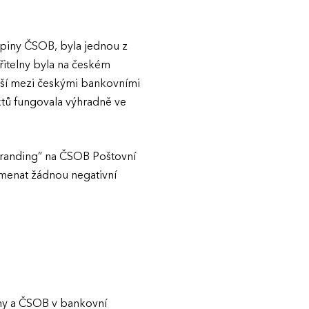
kupiny ČSOB, byla jednou z
ořitelny byla na českém
rší mezi českými bankovními
uktů fungovala výhradně ve
ebranding” na ČSOB Poštovní
amenat žádnou negativní
elny a ČSOB v bankovní