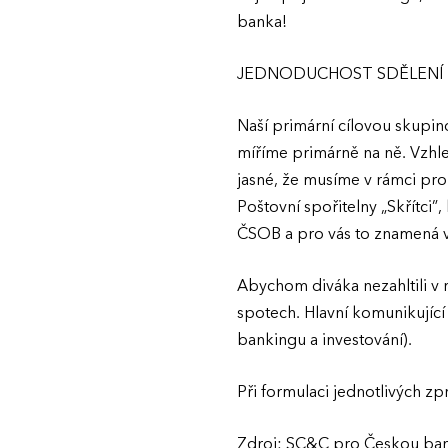
banka!
JEDNODUCHOST SDĚLENÍ
Naší primární cílovou skupin
míříme primárně na ně. Vzhle
jasné, že musíme v rámci pr
Poštovní spořitelny „Skřítci
ČSOB a pro vás to znamená v
Abychom diváka nezahltili v 
spotech. Hlavní komunikující
bankingu a investování).
Při formulaci jednotlivých zpr
Zdroj: SC&C pro Českou bank