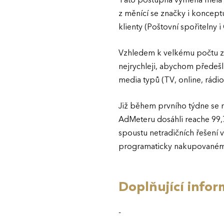
Tato postupná výměna měla je
z měnící se značky i konceptu
klienty (Poštovní spořitelny
Vzhledem k velkému počtu zá
nejrychleji, abychom předeš
media typů (TV, online, rádio
Již během prvního týdne se 
AdMeteru dosáhli reache 99,76
spoustu netradičních řešení v 
programaticky nakupované
Doplňující infor
-