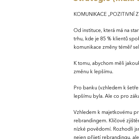
KOMUNIKACE „POZITIVNÍ 
Od instituce, která má na star
trhu, kde je 85 % klientů sp
komunikace změny téměř se
K tomu, abychom měli jakouko
změnu k lepšímu.
Pro banku (vzhledem k šetře
lepšímu byla. Ale co pro zák
Vzhledem k majetkovému prop
rebrandingem. Klíčové zjištěn
nízké povědomí. Rozhodli jsm
nejen přijetí rebrandingu, al