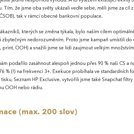
ště jednu nespornou výhodu. A to vytěžení existující ekvity (
. Tím, že jsme oba světy ukázali vedle sebe, měli jsme za cíl 
 i ČSOB), tak v rámci obecné bankovní populace.
kazníků, kterých se změna týkala, bylo naším cílem optimáln
li zbytečným nedorozuměním. Proto jsme kampaň umístili do
, print, OOH) a snažili jsme se lidi zaujmout velkým množstvím
nám podařilo zasáhnout alespoň jednou přes 90 % naši CS a 
 % (!) na frekvenci 3+. Exekuce probíhala ve standardních for
tisku, Seznam HP Exclusive, vytvořili jsme také Snapchat filtry a
mu OOH nebo rádiu.
mace (max. 200 slov)