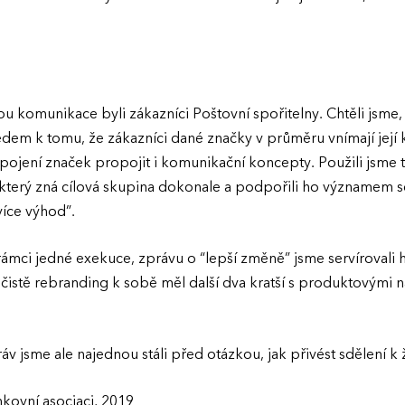
ou komunikace byli zákazníci Poštovní spořitelny. Chtěli jsme,
dem k tomu, že zákazníci dané značky v průměru vnímají její 
opojení značek propojit i komunikační koncepty. Použili jsme
”, který zná cílová skupina dokonale a podpořili ho významem 
íce výhod”.
rámci jedné exekuce, zprávu o “lepší změně” jsme servírovali 
 čistě rebranding k sobě měl další dva kratší s produktovými 
áv jsme ale najednou stáli před otázkou, jak přivést sdělení k 
ovní asociaci, 2019