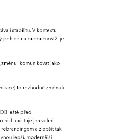
ávají stabilitu. V kontextu
ký pohled na budoucnost2, je
dy „změnu” komunikovat jako
unikace) to rozhodně změna k
SOB ještě před
o nich existuje jen velmi
 rebrandingem a zlepšit tak
rovnou lepší, modernější