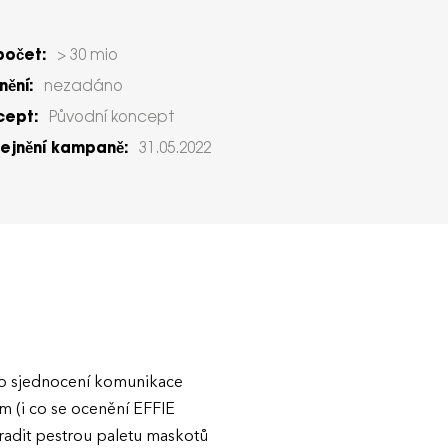
počet:
> 30 mio
ění:
nezadáno
cept:
Původní koncept
ejnění kampaně:
31.05.2022
lo sjednocení komunikace
m (i co se ocenění EFFIE
adit pestrou paletu maskotů