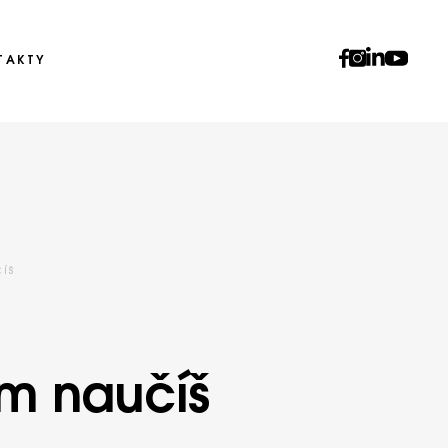
TAKTY
ÍŠ
m naučíš