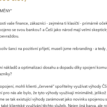
ZMĚNY”
osti vaše finance, zákazníci - zejména ti klasičtí - primárně oček
okojeno se svou bankou1 a Češi jako národ mají velmi skeptic
bevraždou.
liv šanci na pozitivní přijetí, museli jsme rebranding - a te
ní nákladů a optimalizaci dosahu a dopadu díky spojení kom
azníky?
ojení, mohli klienti „červené” spořitelny využívat výhody Č
í pro nás ale bylo, že tyto výhody využívají minimálně, jelikož 
e se tak existující výhody zarámovat jako novinku spojenou s
e také klientské využívání těchto služeb. Nejen jiná barva, ale 