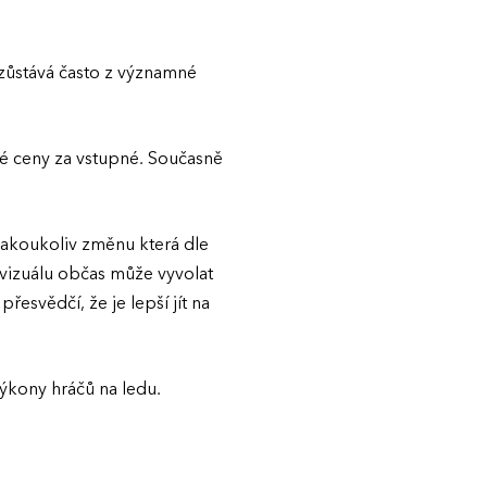
 zůstává často z významné
né ceny za vstupné. Současně
jakoukoliv změnu která dle
 vizuálu občas může vyvolat
řesvědčí, že je lepší jít na
výkony hráčů na ledu.