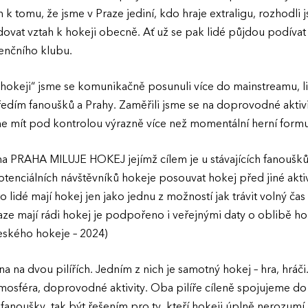
k tomu, že jsme v Praze jediní, kdo hraje extraligu, rozhodli
dovat vztah k hokeji obecně. Ať už se pak lidé půjdou podíva
renčního klubu.
hokeji“ jsme se komunikačně posunuli více do mainstreamu, li
ředím fanoušků a Prahy. Zaměřili jsme se na doprovodné aktivity
e mít pod kontrolou výrazně více než momentální herní formu
a PRAHA MILUJE HOKEJ jejímž cílem je u stávajících fanoušků
potenciálních návštěvníků hokeje posouvat hokej před jiné akti
o lidé mají hokej jen jako jednu z možností jak trávit volný čas
 Praze mají rádi hokej je podpořeno i veřejnými daty o oblibě ho
eského hokeje – 2024)
a na dvou pilířích. Jedním z nich je samotný hokej – hra, hráči
atmosféra, doprovodné aktivity. Oba pilíře cíleně spojujeme do
 fanoušky, tak být řešením pro ty, kteří hokeji úplně nerozumí 