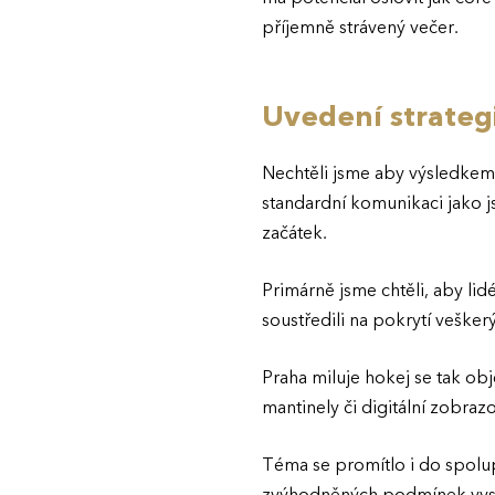
příjemně strávený večer.
Uvedení strategi
Nechtěli jsme aby výsledkem
standardní komunikaci jako jso
začátek.
Primárně jsme chtěli, aby lid
soustředili na pokrytí veške
Praha miluje hokej se tak obj
mantinely či digitální zobra
Téma se promítlo i do spolu