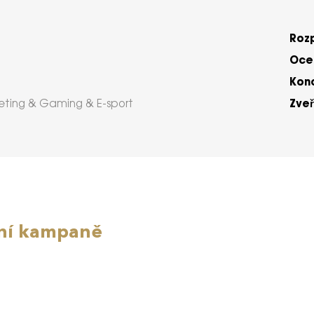
Roz
Ocen
Kon
Zveř
eting & Gaming & E-sport
ní kampaně