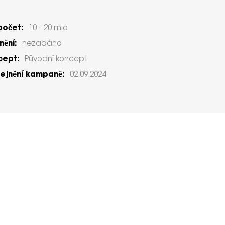
počet:
10 - 20 mio
ění:
nezadáno
cept:
Původní koncept
ejnění kampaně:
02.09.2024