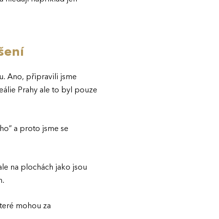
šení
 Ano, připravili jsme
reálie Prahy ale to byl pouze
 ho“ a proto jsme se
ale na plochách jako jsou
h.
které mohou za