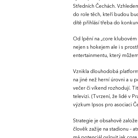
Středních Čechách. Vzhledem 
do role těch, kteří budou bu
dítě přihlásí třeba do konku
Od lpění na „core klubovém 
nejen s hokejem ale i s prost
entertainmentu, který můžem
Vznikla dlouhodobá platform
na jiné než herní úrovni a u 
večer či víkend rozhodují. Tit
televizi. (Tvrzení, že lidé v
výzkum Ipsos pro asociaci Č
Strategie je obsahově založen
člověk zažije na stadionu – 
má potenciál oslovit jak core