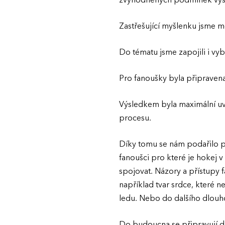
zvýhodněných podmínek vysla
Zastřešující myšlenku jsme mo
Do tématu jsme zapojili i v
Pro fanoušky byla připraven
Výsledkem byla maximální uvě
procesu.
Díky tomu se nám podařilo př
fanoušci pro které je hokej v
spojovat. Názory a přístupy f
například tvar srdce, které n
ledu. Nebo do dalšího dlouh
Do budoucna se připravují da