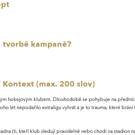
ept
na tvorbě kampaně?
/ Kontext (max. 200 slov)
ovým hokejovým klubem. Dlouhodobě se pohybuje na předních
ho let nepodařilo extraligu vyhrát a je to trauma, které brání 
dna (ti, kteří klub sledují pravidelně nebo chodí na stadion na 