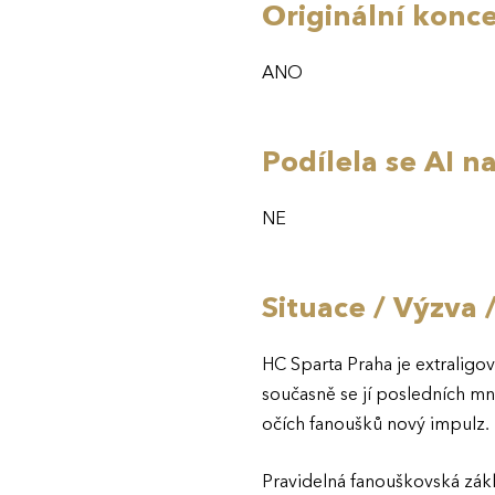
Originální konc
ANO
Podílela se AI 
NE
Situace / Výzva 
HC Sparta Praha je extralig
současně se jí posledních mno
očích fanoušků nový impulz.
Pravidelná fanouškovská zákla