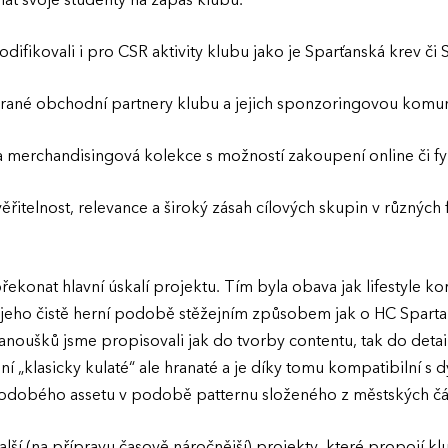
t svoje studenty na zápas klubu.
difikovali i pro CSR aktivity klubu jako je Sparťanská krev či 
ybrané obchodní partnery klubu a jejich sponzoringovou komun
a merchandisingová kolekce s možností zakoupení online či fy
řitelnost, relevance a široký zásah cílových skupin v různých
ekonat hlavní úskalí projektu. Tím byla obava jak lifestyle ko
 jeho čistě herní podobě stěžejním způsobem jak o HC Sparta př
anoušků jsme propisovali jak do tvorby contentu, tak do detailů
ení „klasicky kulaté“ ale hranaté a je díky tomu kompatibilní s 
odobého assetu v podobě patternu složeného z městských čás
lší (na přípravu časově náročnější) projekty, které propojí kl