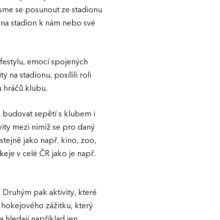
 jsme se posunout ze stadionu
t na stadion k nám nebo své
festylu, emocí spojených
 na stadionu, posílili roli
 hráčů klubu.
 budovat sepětí s klubem i
vity mezi nimiž se pro daný
 stejně jako např. kino, zoo,
keje v celé ČR jako je např.
. Druhým pak aktivity, které
 hokejového zážitku, který
a hledají například jen