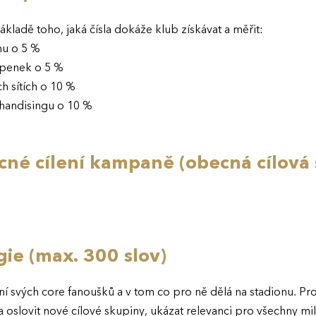
ákladě toho, jaká čísla dokáže klub získávat a měřit:
nu o 5 %
upenek o 5 %
ch sítích o 10 %
chandisingu o 10 %
né cílení kampaně (obecná cílová 
egie (max. 300 slov)
ní svých core fanoušků a v tom co pro ně dělá na stadionu. Pro
a oslovit nové cílové skupiny, ukázat relevanci pro všechny mi