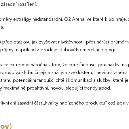
 zásadní rozšíření.
oměry extraligy nadstandardní, O2 Arena, ve které klub hraje,
a.
í) před otázkou jak zvyšovat návštěvnost i přes nárůst průměr
ší příjmy, například z prodeje klubového merchandigingu.
ace extrémně náročná v tom, že core fanoušci jsou hákliví na 
neprospívá klubu či jejich zažitým zvyklostem. I nevinná změna
ranu potenciální fanoušci chtějí komunikaci a služby, které je p
dy maximálně proaktivní, novou, sledující trendy apod.
ivní ani zásadní část „kvality nabízeného produktu“ což jsou 
lov)