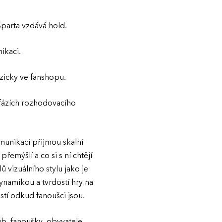
Sparta vzdává hold.
ikaci.
zicky ve fanshopu.
 fázích rozhodovacího
munikaci přijmou skalní
emýšlí a co si s ní chtějí
 vizuálního stylu jako je
dynamikou a tvrdostí hry na
tí odkud fanoušci jsou.
ub, fanoušky, obyvatele