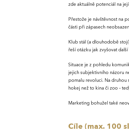
zde aktuálně potenciál na její
Přestože je návštěvnost na p
části při zápasech neobsazen
Klub stál (a dlouhodobě stoj
řeší otázku jak zvyšovat dal
Situace je z pohledu komunik
jejich subjektivního názoru 
pomalu revoluci. Na druhou st
hokej než to kina či zoo – te
Marketing bohužel také neovl
Cíle (max. 100 s