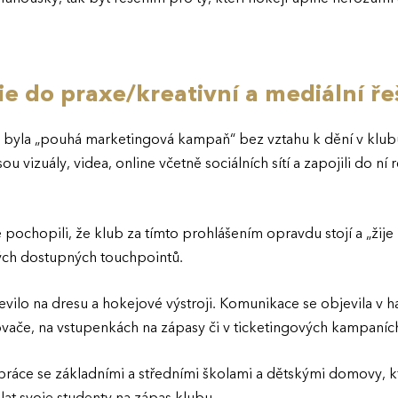
e do praxe/kreativní a mediální ře
 byla „pouhá marketingová kampaň“ bez vztahu k dění v klubu.
u vizuály, videa, online včetně sociálních sítí a zapojili do ní 
é pochopili, že klub za tímto prohlášením opravdu stojí a „žije
rých dostupných touchpointů.
evilo na dresu a hokejové výstroji. Komunikace se objevila v h
zovače, na vstupenkách na zápasy či v ticketingových kampaníc
práce se základními a středními školami a dětskými domovy, 