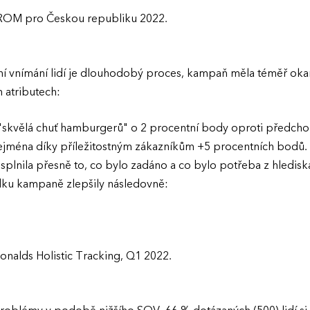
 ROM pro Českou republiku 2022.
ní vnímání lidí je dlouhodobý proces, kampaň měla téměř okam
h atributech:
"skvělá chuť hamburgerů" o 2 procentní body oproti předch
jména díky příležitostným zákazníkům +5 procentních bodů.
plnila přesně to, co bylo zadáno a co bylo potřeba z hledisk
dku kampaně zlepšily následovně:
nalds Holistic Tracking, Q1 2022.