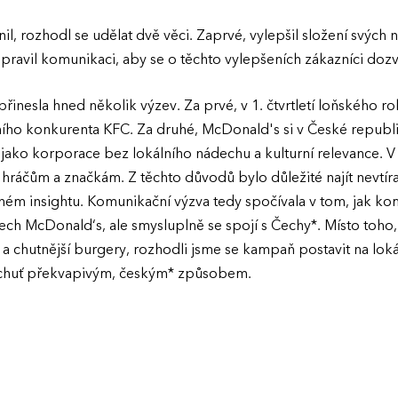
 rozhodl se udělat dvě věci. Zaprvé, vylepšil složení svých n
ipravil komunikaci, aby se o těchto vylepšeních zákazníci dozvěd
inesla hned několik výzev. Za prvé, v 1. čtvrtletí loňského r
ního konkurenta KFC. Za druhé, McDonald's si v České republi
jako korporace bez lokálního nádechu a kulturní relevance. 
hráčům a značkám. Z těchto důvodů bylo důležité najít nevtír
ilném insightu. Komunikační výzva tedy spočívala v tom, jak 
ch McDonald‘s, ale smysluplně se spojí s Čechy*. Místo toho,
í a chutnější burgery, rozhodli jsme se kampaň postavit na loká
u chuť překvapivým, českým* způsobem.