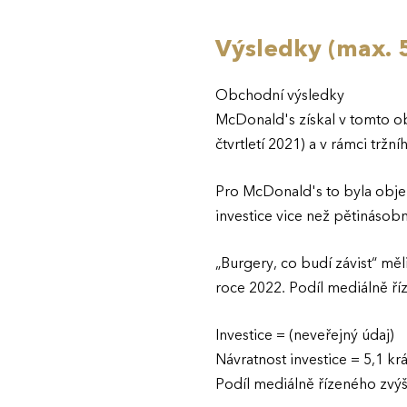
Výsledky (max. 5
Obchodní výsledky
McDonald's získal v tomto ob
čtvrtletí 2021) a v rámci tržn
Pro McDonald's to byla obje
investice vice než pětinásob
„Burgery, co budí závist“ mě
roce 2022. Podíl mediálně ří
Investice = (neveřejný údaj)
Návratnost investice = 5,1 krá
Podíl mediálně řízeného zvýš