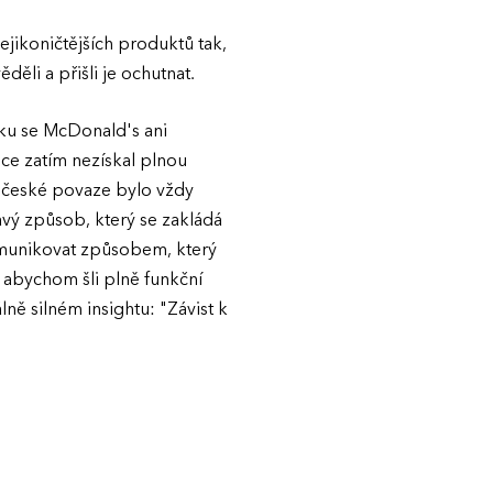
ejikoničtějších produktů tak,
ěli a přišli je ochutnat.
oku se McDonald's ani
ce zatím nezískal plnou
V české povaze bylo vždy
avý způsob, který se zakládá
komunikovat způsobem, který
 abychom šli plně funkční
lně silném insightu: "Závist k