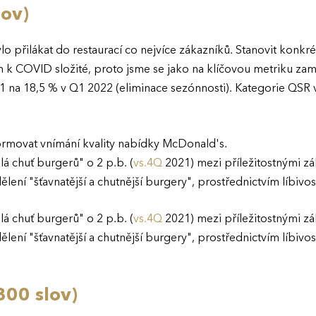
lov)
 přilákat do restaurací co nejvíce zákazníků. Stanovit konkrét
 COVID složité, proto jsme se jako na klíčovou metriku zaměři
 na 18,5 % v Q1 2022 (eliminace sezónnosti). Kategorie QSR v
rmovat vnímání kvality nabídky McDonald's.
lá chuť burgerů" o 2 p.b. (
vs.4Q
2021) mezi příležitostnými zá
lení "šťavnatější a chutnější burgery", prostřednictvím líbivos
lá chuť burgerů" o 2 p.b. (
vs.4Q
2021) mezi příležitostnými zá
lení "šťavnatější a chutnější burgery", prostřednictvím líbivos
300 slov)