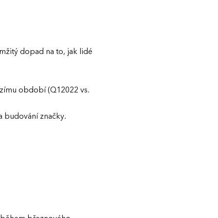
žitý dopad na to, jak lidé
ozímu období (Q12022 vs.
a budování značky.