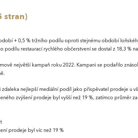
 stran)
dobí + 0,5 % tržního podílu oproti stejnému období loňského r
ího podílu restaurací rychlého občerstvení se dostal z 18,3 % n
mově největší kampaň roku 2022. Kampani se podařilo znásobi
ně.
li zdaleka nejlepší mediální podíl jako přispěvatel prodeje u
zeného zvýšení prodeje byl vyšší než 19 %, zatímco průměr za
t
ení prodeje byl víc než 19 %