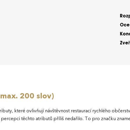
Roz
Ocen
Kon
Zveř
(max. 200 slov)
atributy, které ovlivňují návštěvnost restaurací rychlého občer
percepci těchto atributů příliš nedařilo. To pro značku zname