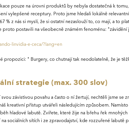
ikace pouze na úrovni produktů by nebyla dostatečná k tomu
ení vylepšené receptury. Proto jsme hledali lokálně relevantní in
67 % z nás si myslí, že si ostatní nezaslouží to, co mají, a to pla
e proto postavili na všeobecně známém fenoménu: "závidění j
ando-linvidia-e-ceca/?lang=en
é propozici: " Burgery, co chutnají tak neodolatelně, že je tě
ální strategie (max. 300 slov)
í svou závistivou povahu a často o ní žertují, nechtěli jsme se
náš kreativní přístup utvářeli následujícím způsobem. Namísto 
íběh hladové labutě. Zvířete, které žije na břehu řek mnohých 
 na sociálních sítích i ze zpravodajství, kde rozzuřené labutě pro