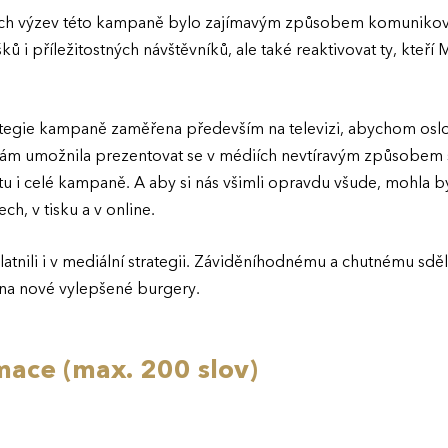
ních výzev této kampaně bylo zajímavým způsobem komunikova
ků i příležitostných návštěvníků, ale také reaktivovat ty, kteří
ategie kampaně zaměřena především na televizi, abychom oslov
nám umožnila prezentovat se v médiích nevtíravým způsobem s
 i celé kampaně. A aby si nás všimli opravdu všude, mohla bý
h, v tisku a v online.
latnili i v mediální strategii. Záviděníhodnému a chutnému sdě
i na nové vylepšené burgery.
mace (max. 200 slov)