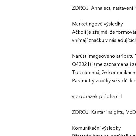
ZDROJ: Annalect, nastavení
Marketingové výsledky
Ačkoli je zřejmé, že formová
vnímají značku v následujícíc
Nárůst imageového atributu 
Q42021) jsme zaznamenali ze
To znamená, že komunikace s
Parametry značky se v důsle
viz obrázek příloha č.1
ZDROJ: Kantar insights, McDo
Komunikační výsledky