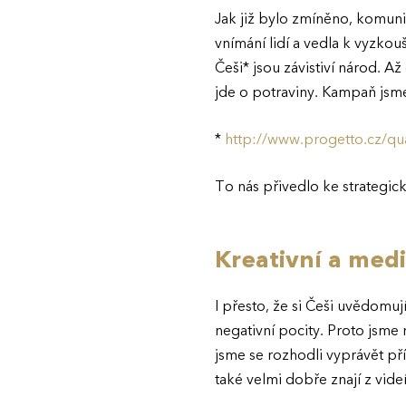
Jak již bylo zmíněno, komun
vnímání lidí a vedla k vyzkouš
Češi* jsou závistiví národ. Až 
jde o potraviny. Kampaň jsm
*
http://www.progetto.cz/qu
To nás přivedlo ke strategick
Kreativní a medi
I přesto, že si Češi uvědomuj
negativní pocity. Proto jsme 
jsme se rozhodli vyprávět př
také velmi dobře znají z videí