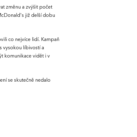
t změnu a zvýšit počet
 McDonald's již delší dobu
ili co nejvíce lidí. Kampaň
 vysokou líbivostí a
t komunikace vidět i v
lení se skutečně nedalo