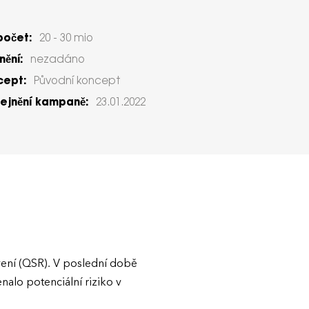
počet:
20 - 30 mio
ění:
nezadáno
cept:
Původní koncept
ejnění kampaně:
23.01.2022
stvení (QSR). V poslední době
nalo potenciální riziko v