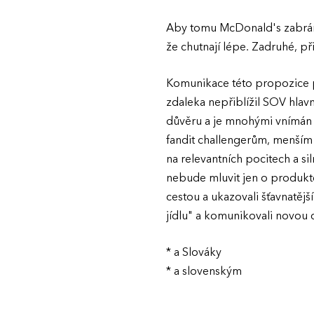
Aby tomu McDonald's zabránil,
že chutnají lépe. Zadruhé, př
Komunikace této propozice př
zdaleka nepřiblížil SOV hlav
důvěru a je mnohými vnímán 
fandit challengerům, menším 
na relevantních pocitech a s
nebude mluvit jen o produkte
cestou a ukazovali šťavnatějš
jídlu" a komunikovali novo
* a Slováky
* a slovenským