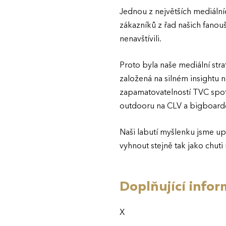
Jednou z největších mediál
zákazníků z řad našich fanouš
nenavštívili.
Proto byla naše mediální str
založená na silném insightu 
zapamatovatelností TVC spotu
outdooru na CLV a bigboardec
Naši labutí myšlenku jsme up
vyhnout stejně tak jako chut
Doplňující infor
X