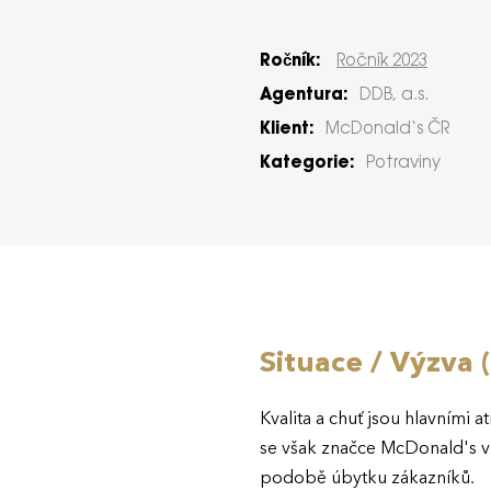
Ročník:
Ročník 2023
Agentura:
DDB, a.s.
Klient:
McDonald‘s ČR
Kategorie:
Potraviny
Situace / Výzva 
Kvalita a chuť jsou hlavními 
se však značce McDonald's v 
podobě úbytku zákazníků.