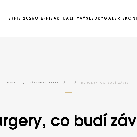
EFFIE 2026
O EFFIE
AKTUALITY
VÝSLEDKY
GALERIE
KON
Ročník 2025
Ročník 2024
Ročník 2023
Ročník 2022
/
/
/
BURGERY, CO BUDÍ ZÁVIST
ÚVOD
VÝSLEDKY EFFIE
Ročník 2021
Ročník 2020
Ročník 2019
rgery, co budí záv
Ročník 2018
Ročník 2017