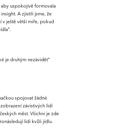
, aby uspokojivě formovala
sight. A zjistili jsme, že
tí v ještě větší míře, pokud
ídla".
žké je druhým nezávidět"
 značkou spojovat žádné
zobrazení závistivých lidí
českých měst. Všichni je zde
následují lidi kvůli jídlu.