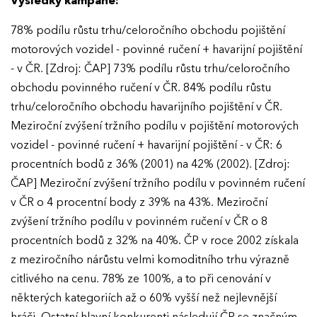
Výsledky kampaně:
78% podílu růstu trhu/celoročního obchodu pojištění
motorových vozidel - povinné ručení + havarijní pojištění
- v ČR. [Zdroj: ČAP] 73% podílu růstu trhu/celoročního
obchodu povinného ručení v ČR. 84% podílu růstu
trhu/celoročního obchodu havarijního pojištění v ČR.
Meziroční zvýšení tržního podílu v pojištění motorových
vozidel - povinné ručení + havarijní pojištění - v ČR: 6
procentních bodů z 36% (2001) na 42% (2002). [Zdroj:
ČAP] Meziroční zvýšení tržního podílu v povinném ručení
v ČR o 4 procentní body z 39% na 43%. Meziroční
zvýšení tržního podílu v povinném ručení v ČR o 8
procentních bodů z 32% na 40%. ČP v roce 2002 získala
z meziročního nárůstu velmi komoditního trhu výrazně
citlivého na cenu. 78% ze 100%, a to při cenování v
některých kategoriích až o 60% vyšší než nejlevnější