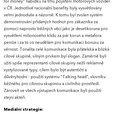
for money" nabídku na trhu pojištění motorových vozidel
v ČR. Jednotlivé racionální benefity byly vysvětlovány
AKTUALITY
velmi jednoduše a názorně. K tomu byl zvolen systém
demonstrování přidaných hodnot pro zákazníka za
VÝSLEDKY
pomoci naprosto běžných věcí jako je desetikoruna pro
vysvětlení milionového klidu za pár korun a metafora
GALERIE
Ročník 2025
peníze i za to co neudělám pro komunikaci bonusu za
Ročník 2024
věrnost. Tonalita celé komunikace byla přátelská a blízká
KONTAKTY
cílové skupině, silným prvkem byl slogan. Záměrně byli
Ročník 2023
užiti spíše reprezentanti cílové skupiny nežli reklamně
Ročník 2022
vystylizované typy, cílem bylo být autentičtí a
důvěryhodní - použití systému "Talking head", slovníku
Ročník 2021
běžného pro cílovou skupinou a civilního prostředí.
Ročník 2020
Zároveň ve všech výstupech komunikace byli použiti
stejní aktéři.
Ročník 2019
Ročník 2018
Mediální strategie: