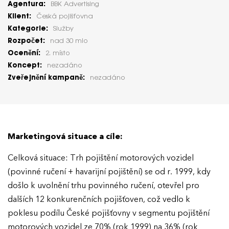
Agentura:
BBK Advertising
Klient:
Česká pojišťovna
Kategorie:
Služby
Rozpočet:
nad 30 mio
Ocenění:
2. místo
Koncept:
nezadáno
Zveřejnění kampaně:
nezadáno
Marketingová situace a cíle:
Celková situace: Trh pojištění motorových vozidel
(povinné ručení + havarijní pojištění) se od r. 1999, kdy
došlo k uvolnění trhu povinného ručení, otevřel pro
dalších 12 konkurenčních pojišťoven, což vedlo k
poklesu podílu České pojišťovny v segmentu pojištění
motorových vozidel ze 70% (rok 1999) na 36% (rok