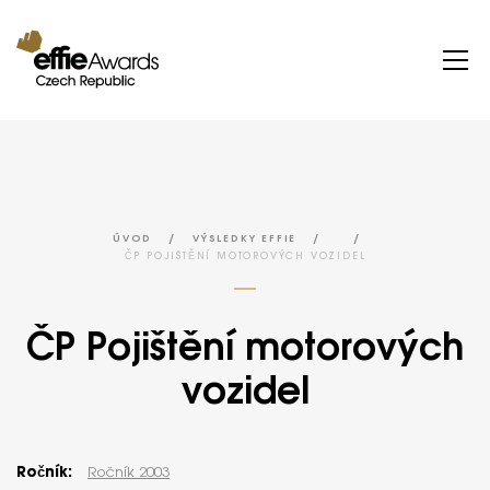
/
/
/
ÚVOD
VÝSLEDKY EFFIE
ČP POJIŠTĚNÍ MOTOROVÝCH VOZIDEL
ČP Pojištění motorových
vozidel
Ročník:
Ročník 2003