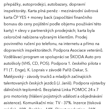
přepážky, autoprodejci, autobazary, dopravní
inspektoráty. Karta plná peněz - mezinárodní úvěrová
karta ČP YES + money back (započítání finančního
bonusu do ceny pojištění podle objemu používání této
karty) + slevy v partnerských prodejnách; karta byla
celoročně nabízena vybraným klientům. Prodej
povinného ručení po telefonu, na internetu a přímo na
dopravních inspektorátech. Podpora Asociace veteránů.
Vzdělávací program ve spolupráci se ŠKODA Auto pro
autoškoly (VHS, CD, POS). Podpora 1. českého pilota v
F1 (T. Enge), K. Loprais v závodě Paříž-Dakar, S.
Matějovský - závody trucků a mladých začínajících
talentovaných českých jezdců (J. Janiš). Podpora výstavby
dálničních teploměrů. Bezplatná Linka POMOC 24 x 7
pro motoristy (hlášení pojistných událostí a objednávání
asistence). Komunikační mix: TV - 37%. Inzerce (tisková