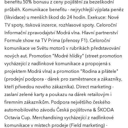
benefitu 50% bonusu z ceny pojištění za bezeškodní
průběh. Komunikace benefitu - nejrychlejší výplata peněz
(likvidace) u menších škod do 24 hodin. Exekuce: Nové
TV spoty, tisková inzerce, rozhlasové spoty. Celoroční
Informační zpravodajství Modrá vlna. Hlavní partnerství
Formule show na TV Prima (přenosy F1). Celoroční
komunikace ve Světu motorů v rubrikách představování
nových aut. Promotion "Modré hlídky" (street promotion
vycházející z nadlinkové komunikace a propojená s
projektem Modrá vlna) a promotion "Rodina a přátele"
(prodejní podpora - dárek pro zaměstnance a zákazníky,
kteří přivedou nového zákazníka). Direct marketing -
zaslaní zelené karty a poukazu na dárek retailovým i
firemním zákazníkům. Podpora největšího českého
automobilového závodu Česká pojišťovna & ŠKODA
Octavia Cup. Merchandising vycházející z nadlinkové
komunikace v místech prodeje (Field marketing) -