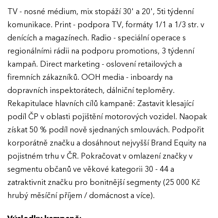
Ročník 2017
TV - nosné médium, mix stopáží 30' a 20', 5ti týdenní
komunikace. Print - podpora TV, formáty 1/1 a 1/3 str. v
denících a magazínech. Radio - speciální operace s
regionálními rádii na podporu promotions, 3 týdenní
kampaň. Direct marketing - oslovení retailových a
firemních zákazníků. OOH media - inboardy na
dopravních inspektorátech, dálniční teploměry.
Rekapitulace hlavních cílů kampaně: Zastavit klesající
podíl ČP v oblasti pojištění motorových vozidel. Naopak
získat 50 % podíl nově sjednaných smlouvách. Podpořit
korporátně značku a dosáhnout nejvyšší Brand Equity na
pojistném trhu v ČR. Pokračovat v omlazení značky v
segmentu občanů ve věkové kategorii 30 - 44 a
zatraktivnit značku pro bonitnější segmenty (25 000 Kč
hrubý měsíční příjem / domácnost a více).