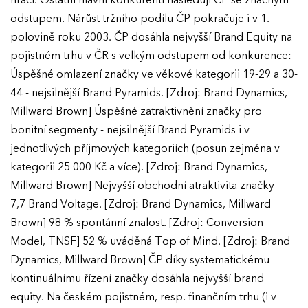
hráči. Ostatní hlavní konkurenti následují ČP se značným
odstupem. Nárůst tržního podílu ČP pokračuje i v 1.
polovině roku 2003. ČP dosáhla nejvyšší Brand Equity na
pojistném trhu v ČR s velkým odstupem od konkurence:
Úspěšné omlazení značky ve věkové kategorii 19-29 a 30-
44 - nejsilnější Brand Pyramids. [Zdroj: Brand Dynamics,
Millward Brown] Úspěšné zatraktivnění značky pro
bonitní segmenty - nejsilnější Brand Pyramids i v
jednotlivých příjmových kategoriích (posun zejména v
kategorii 25 000 Kč a více). [Zdroj: Brand Dynamics,
Millward Brown] Nejvyšší obchodní atraktivita značky -
7,7 Brand Voltage. [Zdroj: Brand Dynamics, Millward
Brown] 98 % spontánní znalost. [Zdroj: Conversion
Model, TNSF] 52 % uváděná Top of Mind. [Zdroj: Brand
Dynamics, Millward Brown] ČP díky systematickému
kontinuálnímu řízení značky dosáhla nejvyšší brand
equity. Na českém pojistném, resp. finančním trhu (i v