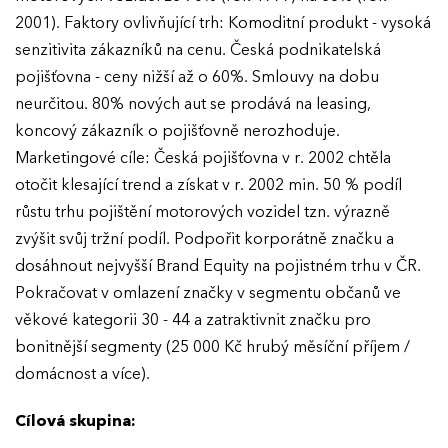
2001). Faktory ovlivňující trh: Komoditní produkt - vysoká
senzitivita zákazníků na cenu. Česká podnikatelská
pojišťovna - ceny nižší až o 60%. Smlouvy na dobu
neurčitou. 80% nových aut se prodává na leasing,
koncový zákazník o pojišťovně nerozhoduje.
Marketingové cíle: Česká pojišťovna v r. 2002 chtěla
otočit klesající trend a získat v r. 2002 min. 50 % podíl
růstu trhu pojištění motorových vozidel tzn. výrazně
zvýšit svůj tržní podíl. Podpořit korporátně značku a
dosáhnout nejvyšší Brand Equity na pojistném trhu v ČR.
Pokračovat v omlazení značky v segmentu občanů ve
věkové kategorii 30 - 44 a zatraktivnit značku pro
bonitnější segmenty (25 000 Kč hrubý měsíční příjem /
domácnost a více).
Cílová skupina: