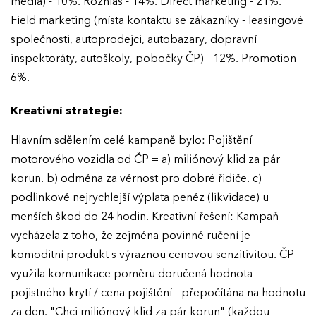
média) - 10%. Rozhlas - 14%. Direct marketing - 21%.
Field marketing (místa kontaktu se zákazníky - leasingové
společnosti, autoprodejci, autobazary, dopravní
inspektoráty, autoškoly, pobočky ČP) - 12%. Promotion -
6%.
Kreativní strategie:
Hlavním sdělením celé kampaně bylo: Pojištění
motorového vozidla od ČP = a) miliónový klid za pár
korun. b) odměna za věrnost pro dobré řidiče. c)
podlinkově nejrychlejší výplata peněz (likvidace) u
menších škod do 24 hodin. Kreativní řešení: Kampaň
vycházela z toho, že zejména povinné ručení je
komoditní produkt s výraznou cenovou senzitivitou. ČP
využila komunikace poměru doručená hodnota
pojistného krytí / cena pojištění - přepočítána na hodnotu
za den. "Chci miliónový klid za pár korun" (každou