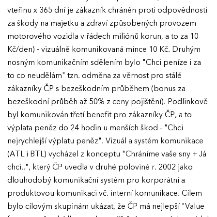
vteřinu x 365 dní je zákazník chráněn proti odpovědnosti
za škody na majetku a zdraví způsobených provozem
motorového vozidla v řádech miliónů korun, a to za 10
Kč/den) - vizuálně komunikovaná mince 10 Kč. Druhým
nosným komunikačním sdělením bylo "Chci peníze i za
to co neudělám" tzn. odměna za věrnost pro stálé
zákazníky ČP s bezeškodním průběhem (bonus za
bezeškodní průběh až 50% z ceny pojištění). Podlinkově
byl komunikován třetí benefit pro zákazníky ČP, a to
výplata peněz do 24 hodin u menších škod - "Chci
nejrychlejší výplatu peněz". Vizuál a systém komunikace
(ATL i BTL) vycházel z konceptu "Chráníme vaše sny + Já
chci..", který ČP uvedla v druhé polovině r. 2002 jako
dlouhodobý komunikační systém pro korporátní a
EFFIE 2026
produktovou komunikaci vč. interní komunikace. Cílem
bylo cílovým skupinám ukázat, že ČP má nejlepší "Value
O EFFIE