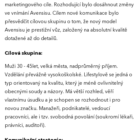
marketingového cíle. Rozhodující bylo dosáhnout změny
ve vnímání Avensisu. Cílem nové komunikace bylo
přesvědčit cílovou skupinu o tom, že nový model
Avensisu je prestižní vůz, založený na absolutní kvalitě
dotažené až do detailů.
Cílová skupina:
Muži 30 - 45let, velká města, nadprůměrný příjem.
Vzdělání převážně vysokoškolské. Lifestylově se jedná o
typ orientovaný na kvalitu, který je méně ovlivnitelný
obecnými soudy a názory. Má větší rozhled, věří
vlastnímu úsudku a je schopen se rozhodnout i pro
novou značku. Manažeři, podnikatelé, vedoucí
pracovníci, ale i tzv. svobodná povolání (soukromí lékaři,
právníci, auditoři).