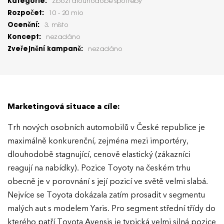
Kategorie:
Zboží dlouhodobé spotřeby
Rozpočet:
10 - 20 mio
Ocenění:
3. místo
Koncept:
nezadáno
Zveřejnění kampaně:
nezadáno
Marketingová situace a cíle:
Trh nových osobních automobilů v České republice je
maximálně konkurenční, zejména mezi importéry,
dlouhodobě stagnující, cenově elastický (zákazníci
reagují na nabídky). Pozice Toyoty na českém trhu
obecně je v porovnání s její pozicí ve světě velmi slabá.
Nejvíce se Toyota dokázala zatím prosadit v segmentu
malých aut s modelem Yaris. Pro segment střední třídy do
kterého patří Toyota Avensis je typická velmi silná pozice