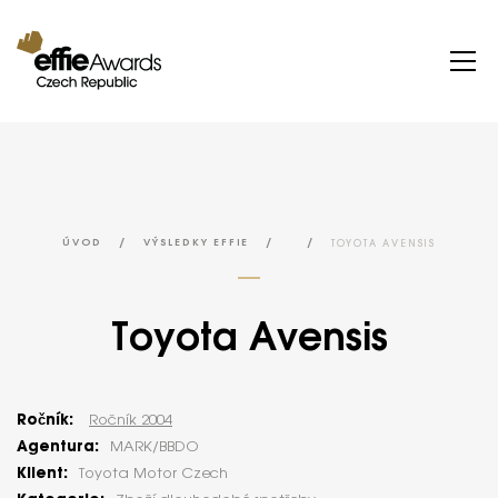
/
/
/
TOYOTA AVENSIS
ÚVOD
VÝSLEDKY EFFIE
Toyota Avensis
Ročník:
Ročník 2004
Agentura:
MARK/BBDO
Klient:
Toyota Motor Czech