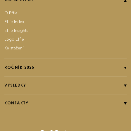
O Effie
Effie Index
Effie Insights
Logo Effie
Ke stažení
ROČNÍK 2026
Online přihláška
Pravidla soutěže
VÝSLEDKY
Kategorie
Ročník 2025
Poplatky
Ročník 2024
KONTAKTY
EFFIground s.r.o.
Termíny
Ročník 2023
Effie booklet
Ročník 2022
Ročník 2021