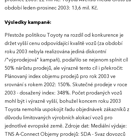
KONTAKTY
období leden-prosinec 2003: 13,6 mil. Kč.
Ročník 2023
Výsledky kampaně:
Ročník 2022
Ročník 2021
Přestože politikou Toyoty na rozdíl od konkurence je
držet vyšší cenu odpovídající kvalitě vozů (za období
Ročník 2020
roku 2003 nebyla realizována jediná diskontní
Ročník 2019
/"výprodejová" kampaň), podařilo se nejenom splnit cíl
50% nárůstu prodejů, ale výrazně tento cíl i překročit:
Ročník 2018
Plánovaný index objemu prodejů pro rok 2003 ve
Ročník 2017
srovnání s rokem 2002: 150%. Skutečné prodeje v roce
2003 - dosažený index: 348%. Počet prodaných vozů
mohl být i výrazně vyšší, bohužel koncem roku 2003
Toyota nemohla uspokojit řadu objednávek zákazníků z
důvodu limitovaných výrobních alokací vozů pro
jednotlivé evropské země. Zdroje dat: Mediální výdaje:
TNS A-Connect Objemy prodejů: SDA - Svaz dovozců