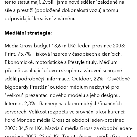
tento statut mají. Zvolili jsme nové sdělení založené na
síle a prestiži (podložené dokonalostí vozu) a tomu
odpovídající kreativní ztvárnění.
Mediální strategie:
Media Gross budget 13,6 mil.Kč, leden-prosinec 2003:
Print, 75,7% Tisková inzerce v časopisech a denících.
EFFIE 2026
Ekonomické, motoristické a lifestyle tituly. Médium
přesně zasahující cílovou skupinu a zároveň schopné
O EFFIE
sdělit podrobnější informace. Outdoor, 22% - Osvětlené
bigboardy Prestižní outdoor médium nezbytné pro
AKTUALITY
"velkou" prezentaci nového modelu a jeho designu.
Internet, 2,3% - Bannery na ekonomických/finančních
VÝSLEDKY
serverech. Velikost rozpočtu ve srovnání s konkurencí:
Ford Mondeo média Gross za období leden-prosinec
GALERIE
Ročník 2025
2003: 34,5 mil Kč. Mazda 6 média Gross za období leden-
Ročník 2024
prosinec 2003: 22 mil Kč. Toyota Avensis média Gross za