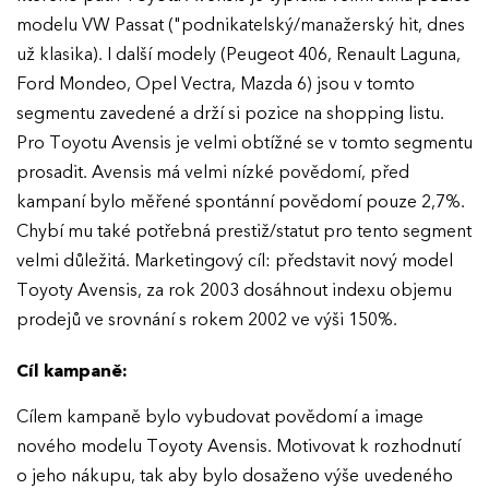
modelu VW Passat ("podnikatelský/manažerský hit, dnes
už klasika). I další modely (Peugeot 406, Renault Laguna,
Ford Mondeo, Opel Vectra, Mazda 6) jsou v tomto
segmentu zavedené a drží si pozice na shopping listu.
Pro Toyotu Avensis je velmi obtížné se v tomto segmentu
prosadit. Avensis má velmi nízké povědomí, před
kampaní bylo měřené spontánní povědomí pouze 2,7%.
Chybí mu také potřebná prestiž/statut pro tento segment
velmi důležitá. Marketingový cíl: představit nový model
Toyoty Avensis, za rok 2003 dosáhnout indexu objemu
prodejů ve srovnání s rokem 2002 ve výši 150%.
Cíl kampaně:
Cílem kampaně bylo vybudovat povědomí a image
nového modelu Toyoty Avensis. Motivovat k rozhodnutí
o jeho nákupu, tak aby bylo dosaženo výše uvedeného