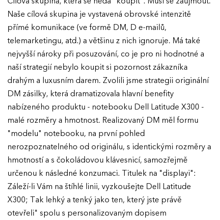
Cílová skupina, která se nedá "koupit". Musí se zaujmout.
Naše cílová skupina je vystavená obrovské intenzitě
Ročník 2020
přímé komunikace (ve formě DM, D e-mailů,
Ročník 2019
telemarketingu, atd.) a většinu z nich ignoruje. Má také
Ročník 2018
nejvyšší nároky při posuzování, co je pro ni hodnotné a
naší strategií nebylo koupit si pozornost zákazníka
Ročník 2017
drahým a luxusním darem. Zvolili jsme strategii originální
DM zásilky, která dramatizovala hlavní benefity
nabízeného produktu - notebooku Dell Latitude X300 -
malé rozměry a hmotnost. Realizovaný DM měl formu
"modelu" notebooku, na první pohled
nerozpoznatelného od originálu, s identickými rozměry a
hmotností a s čokoládovou klávesnicí, samozřejmě
určenou k následné konzumaci. Titulek na "displayi":
Záleží-li Vám na štíhlé linii, vyzkoušejte Dell Latitude
X300; Tak lehký a tenký jako ten, který jste právě
otevřeli" spolu s personalizovaným dopisem