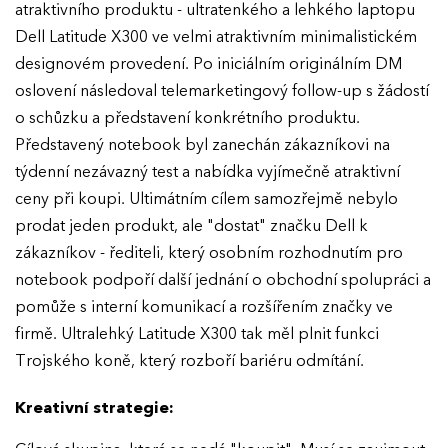
atraktivního produktu - ultratenkého a lehkého laptopu
Dell Latitude X300 ve velmi atraktivním minimalistickém
EFFIE 2026
designovém provedení. Po iniciálním originálním DM
oslovení následoval telemarketingový follow-up s žádostí
O EFFIE
o schůzku a představení konkrétního produktu.
Představený notebook byl zanechán zákazníkovi na
AKTUALITY
týdenní nezávazný test a nabídka vyjímečně atraktivní
ceny při koupi. Ultimátním cílem samozřejmě nebylo
VÝSLEDKY
prodat jeden produkt, ale "dostat" značku Dell k
zákazníkov - řediteli, který osobním rozhodnutím pro
GALERIE
notebook podpoří další jednání o obchodní spolupráci a
Ročník 2025
pomůže s interní komunikací a rozšířením značky ve
Ročník 2024
firmě. Ultralehký Latitude X300 tak měl plnit funkci
KONTAKTY
Trojského koně, který rozboří bariéru odmítání.
Ročník 2023
Ročník 2022
Kreativní strategie:
Ročník 2021