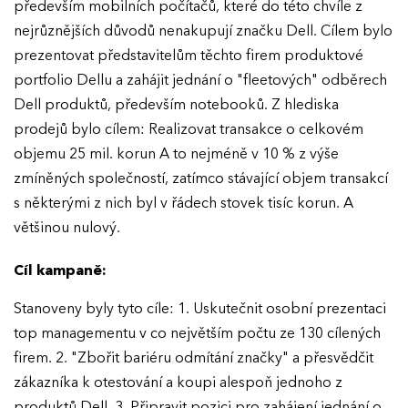
především mobilních počítačů, které do této chvíle z
nejrůznějších důvodů nenakupují značku Dell. Cílem bylo
prezentovat představitelům těchto firem produktové
portfolio Dellu a zahájit jednání o "fleetových" odběrech
Dell produktů, především notebooků. Z hlediska
prodejů bylo cílem: Realizovat transakce o celkovém
objemu 25 mil. korun A to nejméně v 10 % z výše
zmíněných společností, zatímco stávající objem transakcí
s některými z nich byl v řádech stovek tisíc korun. A
většinou nulový.
Cíl kampaně:
Stanoveny byly tyto cíle: 1. Uskutečnit osobní prezentaci
top managementu v co největším počtu ze 130 cílených
firem. 2. "Zbořit bariéru odmítání značky" a přesvědčit
zákazníka k otestování a koupi alespoň jednoho z
produktů Dell. 3. Připravit pozici pro zahájení jednání o