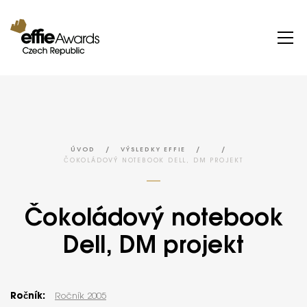
/
/
/
ÚVOD
VÝSLEDKY EFFIE
ČOKOLÁDOVÝ NOTEBOOK DELL, DM PROJEKT
Čokoládový notebook
Dell, DM projekt
Ročník:
Ročník 2005