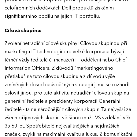
celofiremních dodávkách Dell produktů získáním
signifikantního podílu na jejich IT portfoliu.
Cílová skupina:
Zvolení netradiční cílové skupiny: Cílovou skupinou při
marketingu IT technologií pro velké korporace bývají
téměř vždy ředitelé či manažeři IT oddělení nebo Chief
Information Officers. Z důvodů "marketingového
přetlaku" na tuto cílovou skupinu a z důvodu výše
zmíněných dosud neúspěšných strategií jsme se rozhodli
oslovit jinou, pro tuto aktivitu netradiční cílovou skupinu -
generální ředitele a prezidenty korporací! Generální
ředitelé - ta nejnáročnější z cílových skupin Ta nejvyšší ze
všech příjmových skupin, většinou muži, VŠ vzdělání, věk
35-60 let. Spotřebitelé nejkvalitnějších a nejdražších
značek, zvyklí na maximální kvalitu a luxus. Z komunikační