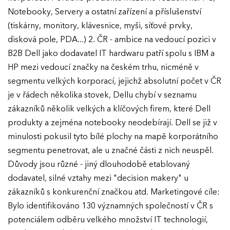
Notebooky, Servery a ostatní zařízení a příslušenství
(tiskárny, monitory, klávesnice, myši, síťové prvky,
disková pole, PDA...) 2. ČR - ambice na vedoucí pozici v
B2B Dell jako dodavatel IT hardwaru patří spolu s IBM a
HP mezi vedoucí značky na českém trhu, nicméně v
segmentu velkých korporací, jejichž absolutní počet v ČR
je v řádech několika stovek, Dellu chybí v seznamu
zákazníků několik velkých a klíčových firem, které Dell
produkty a zejména notebooky neodebírají. Dell se již v
minulosti pokusil tyto bílé plochy na mapě korporátního
segmentu penetrovat, ale u značné části z nich neuspěl.
Důvody jsou různé - jiný dlouhodobě etablovaný
dodavatel, silné vztahy mezi "decision makery" u
zákazníků s konkurenční značkou atd. Marketingové cíle:
Bylo identifikováno 130 významných společností v ČR s
potenciálem odběru velkého množství IT technologií,