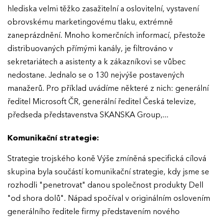
hlediska velmi těžko zasažitelní a oslovitelní, vystavení
obrovskému marketingovému tlaku, extrémně
zaneprázdnění. Mnoho komerčních informací, přestože
distribuovaných přímými kanály, je filtrováno v
sekretariátech a asistenty a k zákazníkovi se vůbec
nedostane. Jednalo se o 130 nejvýše postavených
manažerů. Pro příklad uvádíme některé z nich: generální
ředitel Microsoft ČR, generální ředitel Česká televize,
předseda představenstva SKANSKA Group,...
Komunikační strategie:
Strategie trojského koně Výše zmíněná specifická cílová
skupina byla součástí komunikační strategie, kdy jsme se
rozhodli "penetrovat" danou společnost produkty Dell
"od shora dolů". Nápad spočíval v originálním oslovením
generálního ředitele firmy představením nového