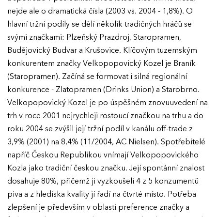
nejde ale o dramatická čísla (2003 vs. 2004 - 1,8%). O
hlavní tržní podíly se dělí několik tradičných hráčů se
svými značkami: Plzeňský Prazdroj, Staropramen,
Budějovický Budvar a Krušovice. Klíčovým tuzemským
konkurentem značky Velkopopovický Kozel je Braník
(Staropramen). Začíná se formovat i silná regionální
konkurence - Zlatopramen (Drinks Union) a Starobrno.
Velkopopovický Kozel je po úspěšném znovuuvedení na
trh v roce 2001 nejrychleji rostoucí značkou na trhu a do
roku 2004 se zvýšil její tržní podíl v kanálu off-trade z
3,9% (2001) na 8,4% (11/2004, AC Nielsen). Spotřebitelé
napříč Českou Republikou vnímají Velkopopovického
Kozla jako tradiční českou značku. Její spontánní znalost
dosahuje 80%, přičemž ji vyzkoušeli 4 z 5 konzumentů
piva a z hlediska kvality jí řadí na čtvrté místo. Potřeba
zlepšení je především v oblasti preference značky a