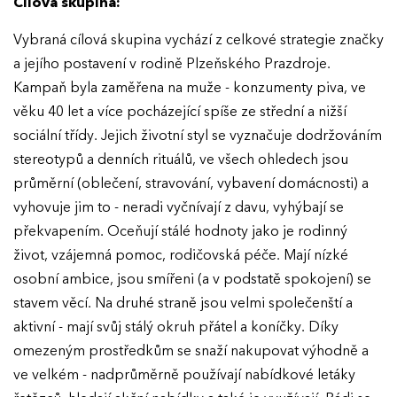
Cílová skupina:
Vybraná cílová skupina vychází z celkové strategie značky
a jejího postavení v rodině Plzeňského Prazdroje.
Kampaň byla zaměřena na muže - konzumenty piva, ve
věku 40 let a více pocházející spíše ze střední a nižší
sociální třídy. Jejich životní styl se vyznačuje dodržováním
stereotypů a denních rituálů, ve všech ohledech jsou
průměrní (oblečení, stravování, vybavení domácnosti) a
vyhovuje jim to - neradi vyčnívají z davu, vyhýbají se
překvapením. Oceňují stálé hodnoty jako je rodinný
život, vzájemná pomoc, rodičovská péče. Mají nízké
osobní ambice, jsou smířeni (a v podstatě spokojení) se
stavem věcí. Na druhé straně jsou velmi společenští a
aktivní - mají svůj stálý okruh přátel a koníčky. Díky
omezeným prostředkům se snaží nakupovat výhodně a
ve velkém - nadprůměrně používají nabídkové letáky