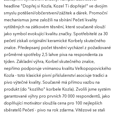
headline "Dopřej si Kozla, Kozel Ti dopřeje!" ve dvojím
smyslu potěšení/občerstvení/zážitek a dárek. Promoční
mechanismus jsme založili na sbírání Pečetí kvality
vytištěných na zátkovém těsnění, které současně slouží
jako symbol evokující kvalitu značky. Spotřebitelé za 30
pečetí získali originální keramické Korbely skutečného
znalce. Předepsaný počet těsnění vycházel z požadované
průměrné spotřeby 2,5 lahve piva na respondenta za
týden. Základní výhra, Korbel skutečného znalce,
nepřímo podporuje vnímanou kvalitu Velkopopovického
Kozla - toto klasické pivní příslušenství asociuje tradici a
pivo výtečné kvality. Současně má přímou vazbu na
produkt (do "kozlího" korbele Kozla). Zvolili jsme systém
garantované výhry pro prvních 70 000 respondentů, jako
doplňující motivátor sloužila cena pro 100 nejlepších
sběratelů Pečetí - pivo na rok zdarma. Vítězové se stali