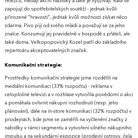
řetězců, hledají akční nabídky a také je využívají. Rádi se
zapojují do spotřebitelských soutěží - jednak kvůli
přirozené "hravosti", jednak kvůli možnosti získat něco
zdarma. Pivo pijí od svého mládí a považují se za jeho
znalce. Konzumují jej pravidelně v hospodě s přáteli, ale
také doma. Velkopopovický Kozel patří do základního
repertoáru akceptovatelných značek.
Komunikační strategie:
Prostředky komunikační strategie jsme rozdělili na
mediální komunikaci (33% rozpočtu) - reklama v
celoplošné televizi a v rozhlase vytvořila povědomí o akci
a pomáhala ovlivnit nákupní rozhodnutí (resp. jeho
plánování), dále na in-store komunikaci (32% rozpočtu) v
prodejnách, kde jsme se zaměřili na vyčlenění značky z
nabídky v rámci segmentu a vytvoření silného nákupního
impulsu a na sekundární expozice (prodejní ostrovy, čela