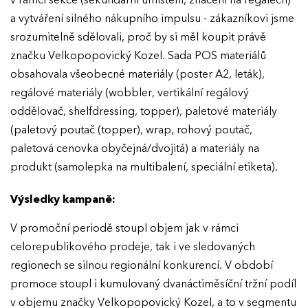
v rámci sekce (sekundární umístění, značení na regálech)
a vytváření silného nákupního impulsu - zákazníkovi jsme
srozumitelně sdělovali, proč by si měl koupit právě
značku Velkopopovický Kozel. Sada POS materiálů
obsahovala všeobecné materiály (poster A2, leták),
regálové materiály (wobbler, vertikální regálový
oddělovač, shelfdressing, topper), paletové materiály
(paletový poutač (topper), wrap, rohový poutač,
paletová cenovka obyčejná/dvojitá) a materiály na
produkt (samolepka na multibalení, speciální etiketa).
Výsledky kampaně:
V promoční periodě stoupl objem jak v rámci
celorepublikového prodeje, tak i ve sledovaných
regionech se silnou regionální konkurencí. V období
promoce stoupl i kumulovaný dvanáctiměsíční tržní podíl
v objemu značky Velkopopovický Kozel, a to v segmentu