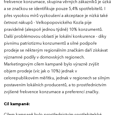
frekvence konzumace, skupina věrných zákazníků je úzká
a se značkou se identifikuje pouze 5,4% spotřebitelů. I
přes vysokou mírů vyzkoušení a akceptace je nízká také
četnost nákupů - Velkopopovického Kozla pije
pravidelně (alespoň jednou týdně) 10% konzumentů.
Další problémovou oblastí je lokální konkurence - díky
pivnímu patriotizmu konzumentů a silné podpoře
prodeje se některým regionálním značkám daří získávat
významné podíly v domovských regionech.
Marketingovým cílem kampaně bylo výrazně zvýšit
objem prodeje (víc jak o 10%) jednak v
celorepublikovém měřítku, jednak v regionech se silným
postavením lokálních producentů, a to prostřednictvím
zvýšené frekvence konzumace a preferencí značky.
Cíl kampaně:
Cílem kampaně bylo prostřednictvím spotřebitelské