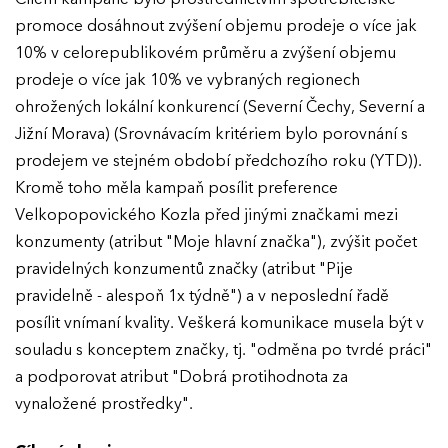
promoce dosáhnout zvýšení objemu prodeje o více jak
10% v celorepublikovém průměru a zvýšení objemu
prodeje o více jak 10% ve vybraných regionech
ohrožených lokální konkurencí (Severní Čechy, Severní a
Jižní Morava) (Srovnávacím kritériem bylo porovnání s
prodejem ve stejném období předchozího roku (YTD)).
Kromě toho měla kampaň posílit preference
Velkopopovického Kozla před jinými značkami mezi
konzumenty (atribut "Moje hlavní značka"), zvýšit počet
pravidelných konzumentů značky (atribut "Pije
pravidelně - alespoň 1x týdně") a v neposlední řadě
posílit vnímaní kvality. Veškerá komunikace musela být v
souladu s konceptem značky, tj. "odměna po tvrdé práci"
a podporovat atribut "Dobrá protihodnota za
vynaložené prostředky".