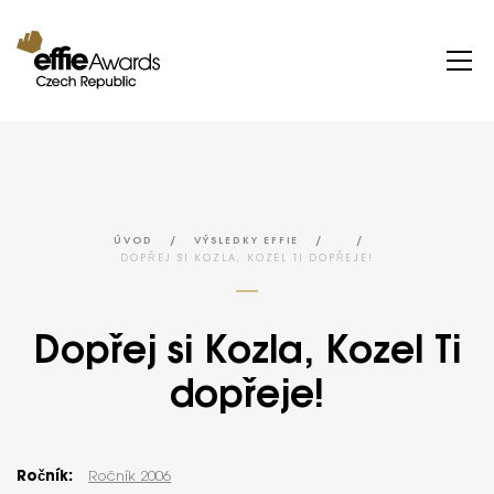
/
/
/
ÚVOD
VÝSLEDKY EFFIE
DOPŘEJ SI KOZLA, KOZEL TI DOPŘEJE!
Dopřej si Kozla, Kozel Ti
dopřeje!
Ročník:
Ročník 2006