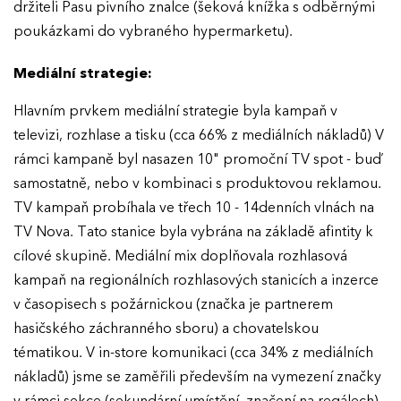
držiteli Pasu pivního znalce (šeková knížka s odběrnými
poukázkami do vybraného hypermarketu).
Mediální strategie:
Hlavním prvkem mediální strategie byla kampaň v
televizi, rozhlase a tisku (cca 66% z mediálních nákladů) V
rámci kampaně byl nasazen 10" promoční TV spot - buď
samostatně, nebo v kombinaci s produktovou reklamou.
TV kampaň probíhala ve třech 10 - 14denních vlnách na
TV Nova. Tato stanice byla vybrána na základě afintity k
cílové skupině. Mediální mix doplňovala rozhlasová
kampaň na regionálních rozhlasových stanicích a inzerce
v časopisech s požárnickou (značka je partnerem
hasičského záchranného sboru) a chovatelskou
tématikou. V in-store komunikaci (cca 34% z mediálních
nákladů) jsme se zaměřili především na vymezení značky