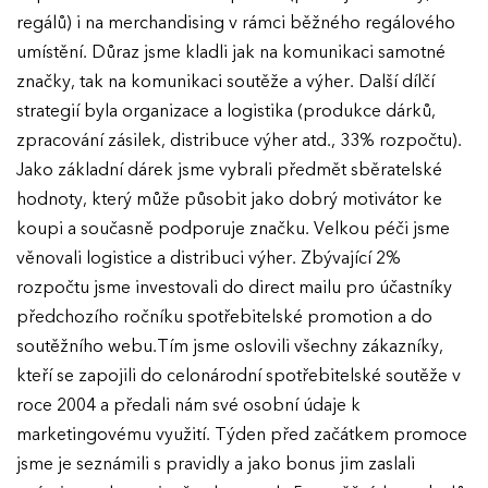
regálů) i na merchandising v rámci běžného regálového
umístění. Důraz jsme kladli jak na komunikaci samotné
značky, tak na komunikaci soutěže a výher. Další dílčí
strategií byla organizace a logistika (produkce dárků,
zpracování zásilek, distribuce výher atd., 33% rozpočtu).
Jako základní dárek jsme vybrali předmět sběratelské
hodnoty, který může působit jako dobrý motivátor ke
EFFIE 2026
koupi a současně podporuje značku. Velkou péči jsme
věnovali logistice a distribuci výher. Zbývající 2%
O EFFIE
rozpočtu jsme investovali do direct mailu pro účastníky
předchozího ročníku spotřebitelské promotion a do
AKTUALITY
soutěžního webu.Tím jsme oslovili všechny zákazníky,
kteří se zapojili do celonárodní spotřebitelské soutěže v
VÝSLEDKY
roce 2004 a předali nám své osobní údaje k
marketingovému využití. Týden před začátkem promoce
GALERIE
Ročník 2025
jsme je seznámili s pravidly a jako bonus jim zaslali