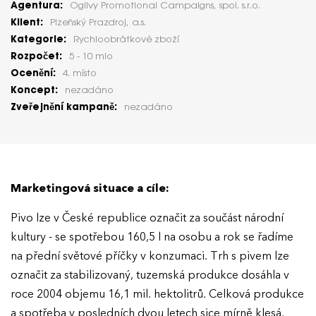
Agentura:
Ogilvy Promotional Campaigns, spol. s.r.o.
Klient:
Plzeňský Prazdroj, a.s.
Kategorie:
Rychloobrátkové zboží
Rozpočet:
5 - 10 mio
Ocenění:
4. místo
Koncept:
nezadáno
Zveřejnění kampaně:
nezadáno
Marketingová situace a cíle:
Pivo lze v České republice označit za součást národní
kultury - se spotřebou 160,5 l na osobu a rok se řadíme
na přední světové příčky v konzumaci. Trh s pivem lze
označit za stabilizovaný, tuzemská produkce dosáhla v
roce 2004 objemu 16,1 mil. hektolitrů. Celková produkce
a spotřeba v posledních dvou letech sice mírně klesá,