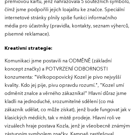
prémiovou kartu, jenž nahrazovala 5 soutěžních symbolů,
Ročník 2024
KONTAKTY
čímž jsme podpořili jejich loajalitu ke značce. Speciální
Ročník 2023
internetové stránky plnily spíše funkci informačního
média pro účastníky (pravidla, kontakty, seznam výherců,
Ročník 2022
písemné reklamace).
Ročník 2021
Kreativní strategie:
Ročník 2020
Komunikaci jsme postavili na ODMĚNĚ (základní
Ročník 2019
koncept značky) a POTVRZENÍ ODBORNOSTI
Ročník 2018
konzumenta: "Velkopopovický Kozel je pivo nejvyšší
kvality. Kdo jej pije, pivu opravdu rozumí.", "Kozel umí
Ročník 2017
odměnit znalce a věrného zákazníka!" Hlavní důraz jsme
kladli na jednoduché, srozumitelné sdělení (co má
zákazník udělat, co může získat), jenž bude fungovat jak v
klasických médiích, tak v místě prodeje. Hlavní roli ve
vizuálech hraje postava Kozla, jenž je všeobecně známým
zástupním symbolem značky. Kampaň zastřešoval