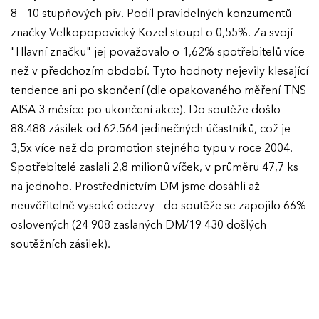
8 - 10 stupňových piv. Podíl pravidelných konzumentů
značky Velkopopovický Kozel stoupl o 0,55%. Za svojí
"Hlavní značku" jej považovalo o 1,62% spotřebitelů více
než v předchozím období. Tyto hodnoty nejevily klesající
tendence ani po skončení (dle opakovaného měření TNS
AISA 3 měsíce po ukončení akce). Do soutěže došlo
88.488 zásilek od 62.564 jedinečných účastníků, což je
3,5x více než do promotion stejného typu v roce 2004.
Spotřebitelé zaslali 2,8 milionů víček, v průměru 47,7 ks
na jednoho. Prostřednictvím DM jsme dosáhli až
neuvěřitelně vysoké odezvy - do soutěže se zapojilo 66%
oslovených (24 908 zaslaných DM/19 430 došlých
soutěžních zásilek).