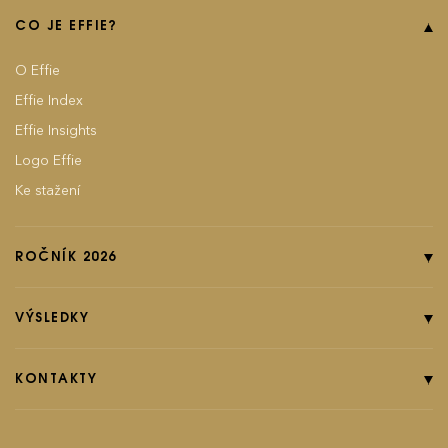
CO JE EFFIE?
O Effie
Effie Index
Effie Insights
Logo Effie
Ke stažení
ROČNÍK 2026
Online přihláška
Pravidla soutěže
VÝSLEDKY
Kategorie
Ročník 2025
Poplatky
Ročník 2024
KONTAKTY
EFFIground s.r.o.
Termíny
Ročník 2023
Effie booklet
Ročník 2022