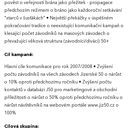
pověst o veřejností brána jako přežitek - propagace
předchozím režimem o bráno jako každoroční setkávání
"starců v šusťákách" • Největší překážky v úspěšném
pokračování tradice o neexistující komunikační kampaň o
klesající počet závodníků na masových závodech o
převažující věková struktura (závodníci/diváci) 50+
Cíl kampaně:
Hlavní cíle komunikace pro rok 2007/2008 • Zvýšení
počtu závodníků na všech závodech Jizerské 50 o nárůst
o 10% oproti předchozímu ročníku • Zvýšení počtu
kontaktů v databázi J50 pro marketingové a obchodní
příležitosti o nárůst o 50% oproti předchozímu ročníku o
nárůst návštěvníků na webovém portále www.jiz50.cz o
100%
Cílová skupina: