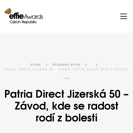
/
/
/
ÚVOD
VÝSLEDKY EFFIE
PATRIA DIRECT JIZERSKÁ 50 – ZÁVOD, KDE SE RADOST RODÍ Z BOLESTI
Patria Direct Jizerská 50 –
Závod, kde se radost
rodí z bolesti