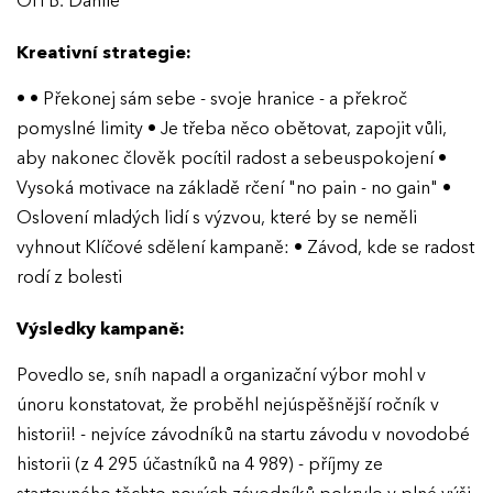
OH B. Dahlie"
Kreativní strategie:
• • Překonej sám sebe - svoje hranice - a překroč
EFFIE 2026
pomyslné limity • Je třeba něco obětovat, zapojit vůli,
aby nakonec člověk pocítil radost a sebeuspokojení •
O EFFIE
Vysoká motivace na základě rčení "no pain - no gain" •
Oslovení mladých lidí s výzvou, které by se neměli
AKTUALITY
vyhnout Klíčové sdělení kampaně: • Závod, kde se radost
rodí z bolesti
VÝSLEDKY
Výsledky kampaně:
GALERIE
Ročník 2025
Povedlo se, sníh napadl a organizační výbor mohl v
únoru konstatovat, že proběhl nejúspěšnější ročník v
Ročník 2024
KONTAKTY
historii! - nejvíce závodníků na startu závodu v novodobé
Ročník 2023
historii (z 4 295 účastníků na 4 989) - příjmy ze
Ročník 2022