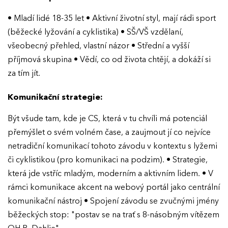
• Mladí lidé 18-35 let • Aktivní životní styl, mají rádi sport
(běžecké lyžování a cyklistika) • SŠ/VŠ vzdělaní,
všeobecný přehled, vlastní názor • Střední a vyšší
příjmová skupina • Vědí, co od života chtějí, a dokáží si
za tím jít.
Komunikační strategie:
Být všude tam, kde je CS, která v tu chvíli má potenciál
přemýšlet o svém volném čase, a zaujmout jí co nejvíce
netradiční komunikací tohoto závodu v kontextu s lyžemi
či cyklistikou (pro komunikaci na podzim). • Strategie,
která jde vstříc mladým, moderním a aktivním lidem. • V
rámci komunikace akcent na webový portál jako centrální
komunikační nástroj • Spojení závodu se zvučnými jmény
běžeckých stop: "postav se na trať s 8-násobným vítězem