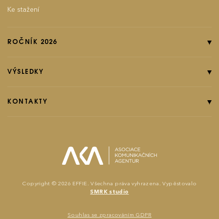
Ke stažení
ROČNÍK 2026
Online přihláška
Pravidla soutěže
VÝSLEDKY
Kategorie
Ročník 2025
Poplatky
Ročník 2024
KONTAKTY
EFFIground s.r.o.
Termíny
Ročník 2023
Effie booklet
Ročník 2022
Ročník 2021
effie@effie.cz
Michaela Pišiová
Copyright © 2026 EFFIE. Všechna práva vyhrazena. Vypěstovalo
SMRK studio
Jana Karásková
Souhlas se zpracováním GDPR