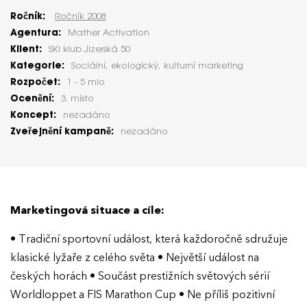
Ročník:
Ročník 2008
Agentura:
Mather Activation
Klient:
SKI klub Jizerská 50
Kategorie:
Sociální, ekologický, kulturní marketing
Rozpočet:
1 - 5 mio
Ocenění:
3. místo
Koncept:
nezadáno
Zveřejnění kampaně:
nezadáno
Marketingová situace a cíle:
• Tradiční sportovní událost, která každoročně sdružuje
klasické lyžaře z celého světa • Největší událost na
českých horách • Součást prestižních světových sérií
Worldloppet a FIS Marathon Cup • Ne příliš pozitivní