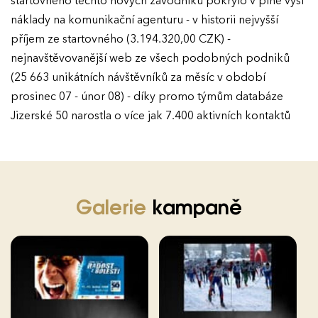
startovného těchto nových závodníků pokrylo v plné výši
náklady na komunikační agenturu - v historii nejvyšší
Ročník 2021
příjem ze startovného (3.194.320,00 CZK) -
Ročník 2020
nejnavštěvovanější web ze všech podobných podniků
(25 663 unikátních návštěvníků za měsíc v období
Ročník 2019
prosinec 07 - únor 08) - díky promo týmům databáze
Ročník 2018
Jizerské 50 narostla o více jak 7.400 aktivních kontaktů
Ročník 2017
Galerie
kampaně