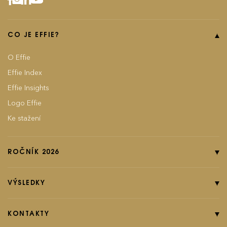
CO JE EFFIE?
O Effie
Effie Index
Effie Insights
Logo Effie
Ke stažení
ROČNÍK 2026
Online přihláška
Pravidla soutěže
VÝSLEDKY
Kategorie
Ročník 2025
Poplatky
Ročník 2024
KONTAKTY
EFFIground s.r.o.
Termíny
Ročník 2023