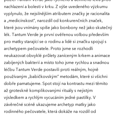
nachlazení a bolesti v krku. Z výše uvedeného výzkumu
Ročník 2024
KONTAKTY
vyplynulo, že nejsilnějším atributem značky je racionalita
Ročník 2023
a „medicínskost“, narozdíl od konkurenčních značek,
které jsou vnímány spíše jako bonbony než jako skutečný
Ročník 2022
lék. Tantum Verde je první ověřenou volbou především
Ročník 2021
pro matky starající se o rodinu a lidé si značku spojují s
Ročník 2020
archetypem pečovatele. Proto jsme se rozhodli
neukazovat obvyklé průlety zaníceným krkem a animace
Ročník 2019
zabíjených bakterií a místo toho jsme rychlou a snadnou
Ročník 2018
léčbu Tantum Verde postavili proti reálným, hojně
používaným „babičkovským“ metodám, které si všichni
Ročník 2017
dobře pamatujeme. Spot stojí na kontrastu mezi těmito
až groteskně komplikovanými rituály s nejistým
výsledkem a rychlým vycucáním jedné pastilky. V
závěrečné scéně ukazujeme archetyp matky jako
rodinného pečovatele, která dokáže na rozdíl od