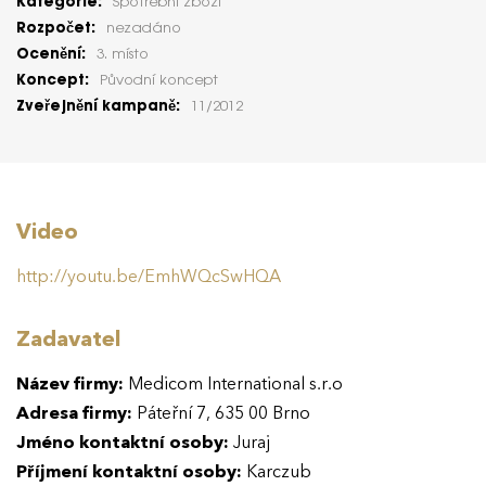
Kategorie:
Spotřební zboží
Rozpočet:
nezadáno
Ocenění:
3. místo
Koncept:
Původní koncept
Zveřejnění kampaně:
11/2012
Video
http://youtu.be/EmhWQcSwHQA
Zadavatel
Název firmy:
Medicom International s.r.o
Adresa firmy:
Páteřní 7, 635 00 Brno
Jméno kontaktní osoby:
Juraj
Příjmení kontaktní osoby:
Karczub