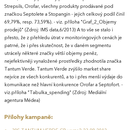
Strepsils, Orofar, všechny produkty prodávané pod
značkou Septolete a Stopangin - jejich celkový podíl činil
69,79%, resp. 73,59%). - viz. příloha "Graf_2_Objemy
prodejů" (Zdroj: IMS data,6/2013) A to vše se stalo i
přesto, že z přehledu útrat v monitoringových cenách je
patrné, že i přes skutečnost, že v daném segmentu
utrácely některé značky větší objemy peněz,
nejefektivněji vynaložené prostředky zhodnotila značka
Tantum Verde. Tantum Verde zvýšilo market share
nejvíce ze všech konkurentů, a to i přes menší výdaje do
komunikace než hlavní konkurence Orofar a Septofort. -
viz.příloha "Tabulka_spending" (Zdroj: Mediální
agentura Médea)
Přílohy kampaně: