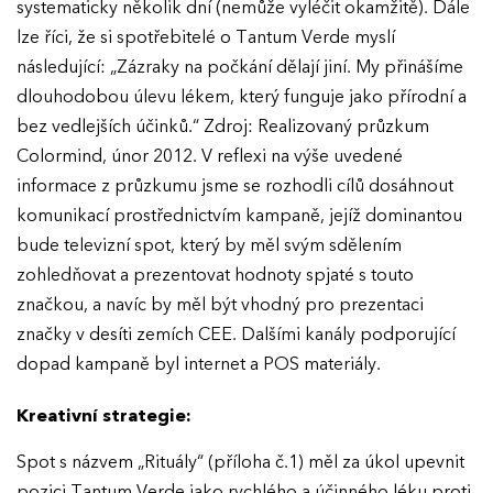
systematicky několik dní (nemůže vyléčit okamžitě). Dále
lze říci, že si spotřebitelé o Tantum Verde myslí
následující: „Zázraky na počkání dělají jiní. My přinášíme
dlouhodobou úlevu lékem, který funguje jako přírodní a
bez vedlejších účinků.“ Zdroj: Realizovaný průzkum
Colormind, únor 2012. V reflexi na výše uvedené
informace z průzkumu jsme se rozhodli cílů dosáhnout
komunikací prostřednictvím kampaně, jejíž dominantou
EFFIE 2026
bude televizní spot, který by měl svým sdělením
zohledňovat a prezentovat hodnoty spjaté s touto
O EFFIE
značkou, a navíc by měl být vhodný pro prezentaci
značky v desíti zemích CEE. Dalšími kanály podporující
AKTUALITY
dopad kampaně byl internet a POS materiály.
Kreativní strategie:
VÝSLEDKY
Spot s názvem „Rituály“ (příloha č.1) měl za úkol upevnit
GALERIE
Ročník 2025
pozici Tantum Verde jako rychlého a účinného léku proti