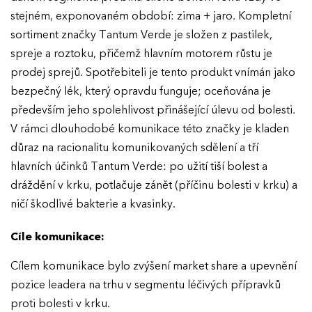
stejném, exponovaném období: zima + jaro. Kompletní
sortiment značky Tantum Verde je složen z pastilek,
spreje a roztoku, přičemž hlavním motorem růstu je
prodej sprejů. Spotřebiteli je tento produkt vnímán jako
bezpečný lék, který opravdu funguje; oceňována je
především jeho spolehlivost přinášející úlevu od bolesti.
V rámci dlouhodobé komunikace této značky je kladen
důraz na racionalitu komunikovaných sdělení a tří
hlavních účinků Tantum Verde: po užití tiší bolest a
dráždění v krku, potlačuje zánět (příčinu bolesti v krku) a
ničí škodlivé bakterie a kvasinky.
Cíle komunikace:
Cílem komunikace bylo zvýšení market share a upevnění
pozice leadera na trhu v segmentu léčivých přípravků
proti bolesti v krku.