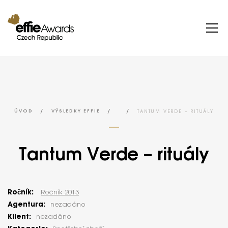
/
/
/
TANTUM VERDE – RITUÁLY
ÚVOD
VÝSLEDKY EFFIE
Tantum Verde – rituály
Ročník:
Ročník 2013
Agentura:
nezadáno
Klient:
nezadáno