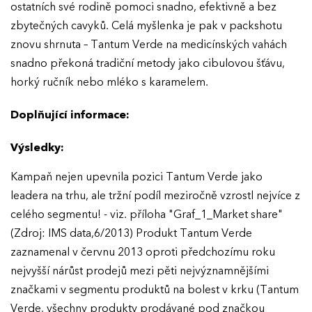
ostatních své rodině pomoci snadno, efektivně a bez
zbytečných cavyků. Celá myšlenka je pak v packshotu
znovu shrnuta – Tantum Verde na medicínských vahách
snadno překoná tradiční metody jako cibulovou šťávu,
horký ručník nebo mléko s karamelem.
Doplňující informace:
Výsledky:
Kampaň nejen upevnila pozici Tantum Verde jako
leadera na trhu, ale tržní podíl meziročně vzrostl nejvíce z
celého segmentu! - viz. příloha "Graf_1_Market share"
(Zdroj: IMS data,6/2013) Produkt Tantum Verde
zaznamenal v červnu 2013 oproti předchozímu roku
nejvyšší nárůst prodejů mezi pěti nejvýznamnějšími
značkami v segmentu produktů na bolest v krku (Tantum
Verde, všechny produkty prodávané pod značkou