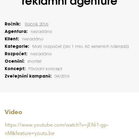
reklamní agentuře
Ročník:
Ročník 2016
Agentura:
nezadáno
Klient:
nezadáno
Kategorie:
Malý rozpočet (do 1 mio. Kč externích nákladů)
Rozpočet:
nezadáno
Ocenění:
shortlist
Koncept:
Původní koncept
Zveřejnění kampaně:
04/2016
Video
https://www.youtube.com/watch?v=jENi1-gp-
nM&feature=youtu.be