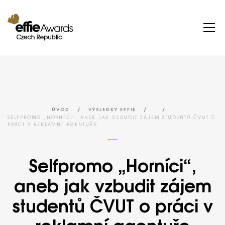
/
/
/
ÚVOD
VÝSLEDKY EFFIE
SELFPROMO „HORNÍCI“, ANEB JAK VZBUDIT ZÁJEM STUDENTŮ ČVUT O
PRÁCI V REKLAMNÍ AGENTUŘE
Selfpromo „Horníci“,
aneb jak vzbudit zájem
studentů ČVUT o práci v