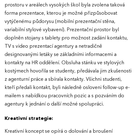
prostoru v areálech vysokých škol byla zvolena taková
Ročník 2022
forma prezentace, kterou je možné přizpůsobovat
vytýčenému půdorysu (mobilní prezentační stěna,
Ročník 2021
variabilní stylové vybavení). Prezentační prostor byl
Ročník 2020
doplněn stojany s tablety pro možnost zadání kontaktu,
Ročník 2019
TV s video prezentací agentury a netradičně
designovanými letáky se základními informacemi a
Ročník 2018
kontakty na HR oddělení. Obsluha stánku ve stylových
Ročník 2017
kostýmech hovořila se studenty, předávala jim zkušenosti
z agenturní práce a sbírala kontakty. Všichni studenti,
kteří předali kontakt, byli následně osloveni follow-up e-
mailem s nabídkou pracovních pozic a s pozváním do
agentury k jednání o další možné spolupráci.
Kreativní strategie:
Kreativní koncept se opírá o dolování a broušení