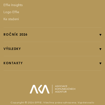
Effie Insights
Logo Effie
Ke stažení
ROČNÍK 2026
Online přihláška
Pravidla soutěže
VÝSLEDKY
Kategorie
Ročník 2025
Poplatky
Ročník 2024
KONTAKTY
EFFIground s.r.o.
Termíny
Ročník 2023
Effie booklet
Ročník 2022
Ročník 2021
effie@effie.cz
Michaela Pišiová
Copyright © 2026 EFFIE. Všechna práva vyhrazena. Vypěstovalo