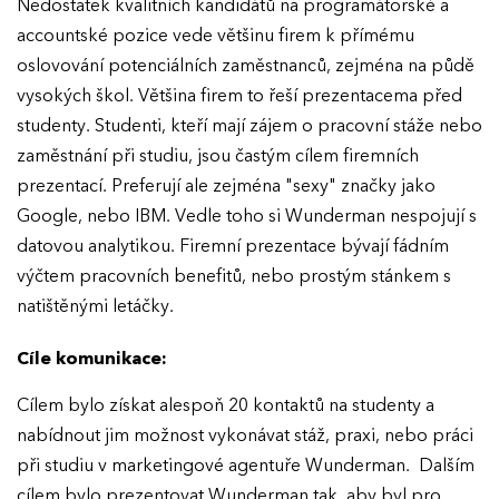
Nedostatek kvalitních kandidátů na programátorské a
accountské pozice vede většinu firem k přímému
oslovování potenciálních zaměstnanců, zejména na půdě
vysokých škol. Většina firem to řeší prezentacema před
studenty. Studenti, kteří mají zájem o pracovní stáže nebo
zaměstnání při studiu, jsou častým cílem firemních
prezentací. Preferují ale zejména "sexy" značky jako
Google, nebo IBM. Vedle toho si Wunderman nespojují s
datovou analytikou. Firemní prezentace bývají fádním
výčtem pracovních benefitů, nebo prostým stánkem s
natištěnými letáčky.
Cíle komunikace:
Cílem bylo získat alespoň 20 kontaktů na studenty a
nabídnout jim možnost vykonávat stáž, praxi, nebo práci
při studiu v marketingové agentuře Wunderman. Dalším
cílem bylo prezentovat Wunderman tak, aby byl pro