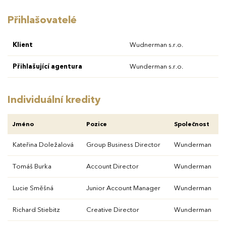
Přihlašovatelé
Klient
Wudnerman s.r.o.
Přihlašující agentura
Wunderman s.r.o.
Individuální kredity
Jméno
Pozice
Společnost
Kateřina Doležalová
Group Business Director
Wunderman
Tomáš Burka
Account Director
Wunderman
Lucie Směšná
Junior Account Manager
Wunderman
Richard Stiebitz
Creative Director
Wunderman