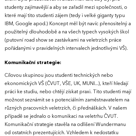
studenty zajímavější a aby se zařadil mezi společnosti, o
které mají tito studenti zájem (tedy i velké giganty typu
IBM, Google apod.) Koncept měl být navíc přenositelný a
použitelný dlouhodobě a na všech typech vysokých škol
(putovní road show se zastávkami na veletrzích práce
EFFIE 2026
pořádanými v pravidelných intervalech jednotlivými VŠ).
O EFFIE
Komunikační strategie:
AKTUALITY
Cílovou skupinou jsou studenti technických nebo
ekonomických VŠ (ČVUT, VŠE, UK, MUNI...), kteří hledají
práci ke studiu, nebo chtějí získat praxi. Tito studenti mají
VÝSLEDKY
možnost seznámit se s potenciálním zaměstnavatelem na
různých pracovních veletrzích, či přednáškách. V našem
GALERIE
Ročník 2025
případě se jednalo o komunikaci na veletrhu ČVUT.
Ročník 2024
Komunikační strategie stavěla na odlišení Wundermanu
KONTAKTY
od ostatních prezentujících. Vzhledem k nedostatku
Ročník 2023