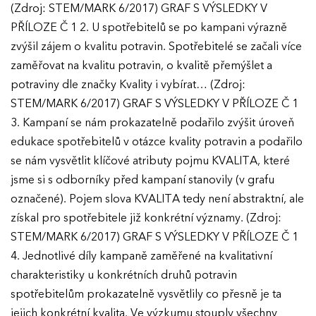
(Zdroj: STEM/MARK 6/2017) GRAF S VÝSLEDKY V
PŘÍLOZE Č 1 2. U spotřebitelů se po kampani výrazně
zvýšil zájem o kvalitu potravin. Spotřebitelé se začali více
zaměřovat na kvalitu potravin, o kvalitě přemýšlet a
potraviny dle značky Kvality i vybírat… (Zdroj:
STEM/MARK 6/2017) GRAF S VÝSLEDKY V PŘÍLOZE Č 1
3. Kampaní se nám prokazatelně podařilo zvýšit úroveň
edukace spotřebitelů v otázce kvality potravin a podařilo
se nám vysvětlit klíčové atributy pojmu KVALITA, které
jsme si s odborníky před kampaní stanovily (v grafu
označené). Pojem slova KVALITA tedy není abstraktní, ale
získal pro spotřebitele již konkrétní významy. (Zdroj:
STEM/MARK 6/2017) GRAF S VÝSLEDKY V PŘÍLOZE Č 1
4. Jednotlivé díly kampaně zaměřené na kvalitativní
charakteristiky u konkrétních druhů potravin
spotřebitelům prokazatelně vysvětlily co přesně je ta
jejich konkrétní kvalita. Ve výzkumu stouply všechny