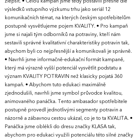
zlepšit. • Celou kampaň jsme tedy postavili přesně dle
výsledků vstupního výzkumu trhu jako seriál 12
komunikačních témat, na kterých českým spotřebitelům
postupně vysvětlujeme pojem KVALITY. • Pro kampaň
jsme si najali tým odborníků na potraviny, kteří nám
sestavili správné kvalitativní charakteristiky potravin tak,
abychom byli co nejpřesnější a komunikovali je správně.
• Navrhli jsme informačně-edukační formát kampaně,
který má výrazně vyšší potenciál vysvětlit podstatu a
význam KVALITY POTRAVIN než klasicky pojatá 360
kampaň. • Abychom tuto edukaci maximálně
zjednodušili, navrhli jsme symbol průvodce kvalitou,
animovaného panáčka. Tento ambasador spotřebitele
postupně provedl jednotlivými segmenty potravin a
názorně a zábavnou cestou ukázal, co je to ta KVALITA. •
Panáčka jsme oblékli do dresu značky KLASA tak,
abychom pro edukaci využili potenciálu této silné značky