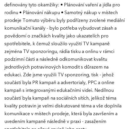
definovány tyto okamžiky: • Plánování vaření a jídla pro
rodinu • Plánování nákupu • Samotný nákup v místech
prodeje Tomuto výběru byly podřízeny zvolené mediální
komunikační kanály - bylo potřeba vybudovat zásah a
povědomí o značkách kvality jako ukazatelích pro
spotřebitele, k čemuž sloužilo využití TV kampaně
zejména TV sponzoringu, rádia tisku a onlinu v rámci
podzimní části a následně odkomunikovat kvalitu
jednotlivých potravinových komodit s důrazem na
edukaci. Zde jsme využili TV sponzoring, tisk - jehož
součástí byla PR kampaň a advertorialy, PPC a online
kampaň s integrovanými edukačními videi. Nedílnou
součástí byla kampaň na sociálních sítích, jelikož téma
kvality potravin je velmi diskutované téma a vše doplnila
komunikace v místech prodeje, která byla završením a
uvedením kampaně následně v praxi - zasažením