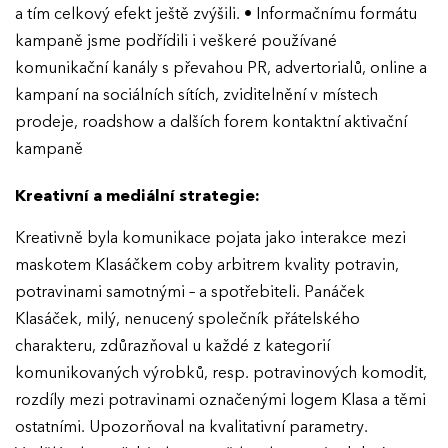
a tím celkový efekt ještě zvýšili. • Informačnímu formátu
kampaně jsme podřídili i veškeré používané
komunikační kanály s převahou PR, advertorialů, online a
kampaní na sociálních sítích, zviditelnění v místech
prodeje, roadshow a dalších forem kontaktní aktivační
kampaně
Kreativní a mediální strategie:
Kreativně byla komunikace pojata jako interakce mezi
EFFIE 2026
maskotem Klasáčkem coby arbitrem kvality potravin,
potravinami samotnými – a spotřebiteli. Panáček
O EFFIE
Klasáček, milý, nenucený společník přátelského
charakteru, zdůrazňoval u každé z kategorií
AKTUALITY
komunikovaných výrobků, resp. potravinových komodit,
rozdíly mezi potravinami označenými logem Klasa a těmi
VÝSLEDKY
ostatními. Upozorňoval na kvalitativní parametry.