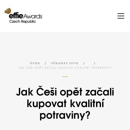
/
/
/
ÚVOD
VÝSLEDKY EFFIE
JAK ČEŠI OPĚT ZAČALI KUPOVAT KVALITNÍ POTRAVINY?
Jak Češi opět začali
kupovat kvalitní
potraviny?