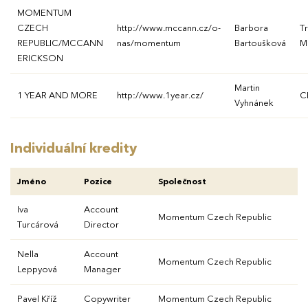
MOMENTUM
CZECH
http://www.mccann.cz/o-
Barbora
Tr
REPUBLIC/MCCANN
nas/momentum
Bartoušková
M
ERICKSON
Martin
1 YEAR AND MORE
http://www.1year.cz/
C
Vyhnánek
Individuální kredity
Jméno
Pozice
Společnost
Iva
Account
Momentum Czech Republic
Turcárová
Director
Nella
Account
Momentum Czech Republic
Leppyová
Manager
Pavel Kříž
Copywriter
Momentum Czech Republic