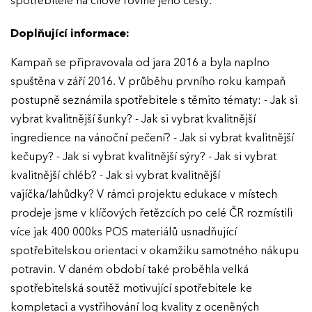
spotřebitele na cílové rovině jeho cesty.
Doplňující informace:
Kampaň se připravovala od jara 2016 a byla naplno
spuštěna v září 2016. V průběhu prvního roku kampaň
postupně seznámila spotřebitele s těmito tématy: - Jak si
vybrat kvalitnější šunky? - Jak si vybrat kvalitnější
ingredience na vánoční pečení? - Jak si vybrat kvalitnější
kečupy? - Jak si vybrat kvalitnější sýry? - Jak si vybrat
kvalitnější chléb? - Jak si vybrat kvalitnější
vajíčka/lahůdky? V rámci projektu edukace v místech
prodeje jsme v klíčových řetězcích po celé ČR rozmístili
více jak 400 000ks POS materiálů usnadňující
spotřebitelskou orientaci v okamžiku samotného nákupu
potravin. V daném období také proběhla velká
spotřebitelská soutěž motivující spotřebitele ke
kompletaci a vystřihování log kvality z oceněných