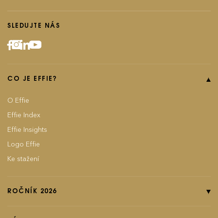
SLEDUJTE NÁS
CO JE EFFIE?
O Effie
Effie Index
Effie Insights
Logo Effie
Ke stažení
ROČNÍK 2026
Online přihláška
Pravidla soutěže