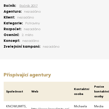
Ročník:
Ročník 2017
Agentura:
nezadáno
Klient:
nezadáno
Kategorie:
Potraviny
Rozpočet:
nezadáno
Ocenění:
2. místo
Koncept:
nezadáno
Zveřejnění kampaně:
nezadáno
Přispívající agentury
Pozice
Kontaktní
Společnost
Web
kontaktní
osoba
osoby
KNOWLIMITS,
Michaela
Media