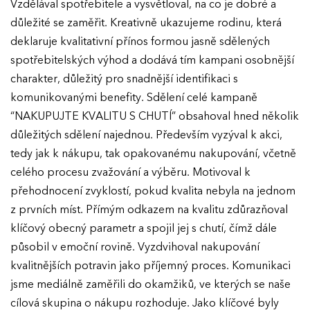
Vzdělával spotřebitele a vysvětloval, na co je dobré a
důležité se zaměřit. Kreativně ukazujeme rodinu, která
GALERIE
Ročník 2025
deklaruje kvalitativní přínos formou jasně sdělených
Ročník 2024
spotřebitelských výhod a dodává tím kampani osobnější
KONTAKTY
charakter, důležitý pro snadnější identifikaci s
Ročník 2023
komunikovanými benefity. Sdělení celé kampaně
Ročník 2022
“NAKUPUJTE KVALITU S CHUTÍ” obsahoval hned několik
důležitých sdělení najednou. Především vyzýval k akci,
Ročník 2021
tedy jak k nákupu, tak opakovanému nakupování, včetně
Ročník 2020
celého procesu zvažování a výběru. Motivoval k
Ročník 2019
přehodnocení zvyklostí, pokud kvalita nebyla na jednom
z prvních míst. Přímým odkazem na kvalitu zdůrazňoval
Ročník 2018
klíčový obecný parametr a spojil jej s chutí, čímž dále
Ročník 2017
působil v emoční rovině. Vyzdvihoval nakupování
kvalitnějších potravin jako příjemný proces. Komunikaci
jsme mediálně zaměřili do okamžiků, ve kterých se naše
cílová skupina o nákupu rozhoduje. Jako klíčové byly