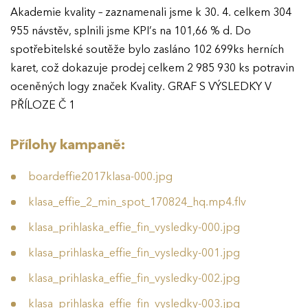
Akademie kvality – zaznamenali jsme k 30. 4. celkem 304
955 návstěv, splnili jsme KPI’s na 101,66 % d. Do
spotřebitelské soutěže bylo zasláno 102 699ks herních
karet, což dokazuje prodej celkem 2 985 930 ks potravin
oceněných logy značek Kvality. GRAF S VÝSLEDKY V
PŘÍLOZE Č 1
Přílohy kampaně:
boardeffie2017klasa-000.jpg
klasa_effie_2_min_spot_170824_hq.mp4.flv
klasa_prihlaska_effie_fin_vysledky-000.jpg
klasa_prihlaska_effie_fin_vysledky-001.jpg
klasa_prihlaska_effie_fin_vysledky-002.jpg
klasa_prihlaska_effie_fin_vysledky-003.jpg