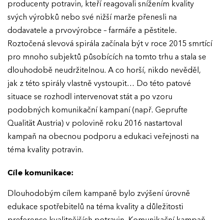
producenty potravin, kteří reagovali snížením kvality
svých výrobků nebo své nižší marže přenesli na
dodavatele a prvovýrobce – farmáře a pěstitele.
Roztočená slevová spirála začínala být v roce 2015 smrtící
pro mnoho subjektů působících na tomto trhu a stala se
dlouhodobě neudržitelnou. A co horší, nikdo nevěděl,
jak z této spirály vlastně vystoupit… Do této patové
situace se rozhodl intervenovat stát a po vzoru
podobných komunikační kampaní (např. Geprufte
Qualität Austria) v polovině roku 2016 nastartoval
kampaň na obecnou podporu a edukaci veřejnosti na
téma kvality potravin.
Cíle komunikace:
Dlouhodobým cílem kampaně bylo zvýšení úrovně
edukace spotřebitelů na téma kvality a důležitosti