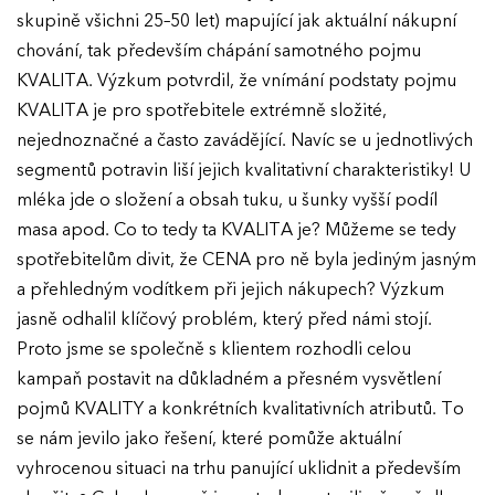
skupině všichni 25–50 let) mapující jak aktuální nákupní
chování, tak především chápání samotného pojmu
KVALITA. Výzkum potvrdil, že vnímání podstaty pojmu
KVALITA je pro spotřebitele extrémně složité,
nejednoznačné a často zavádějící. Navíc se u jednotlivých
segmentů potravin liší jejich kvalitativní charakteristiky! U
mléka jde o složení a obsah tuku, u šunky vyšší podíl
masa apod. Co to tedy ta KVALITA je? Můžeme se tedy
spotřebitelům divit, že CENA pro ně byla jediným jasným
a přehledným vodítkem při jejich nákupech? Výzkum
jasně odhalil klíčový problém, který před námi stojí.
Proto jsme se společně s klientem rozhodli celou
kampaň postavit na důkladném a přesném vysvětlení
pojmů KVALITY a konkrétních kvalitativních atributů. To
se nám jevilo jako řešení, které pomůže aktuální
vyhrocenou situaci na trhu panující uklidnit a především