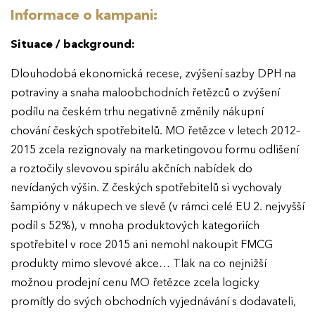
Informace o kampani:
Situace / background:
Dlouhodobá ekonomická recese, zvýšení sazby DPH na
potraviny a snaha maloobchodních řetězců o zvýšení
podílu na českém trhu negativně změnily nákupní
chování českých spotřebitelů. MO řetězce v letech 2012–
2015 zcela rezignovaly na marketingovou formu odlišení
a roztočily slevovou spirálu akčních nabídek do
nevídaných výšin. Z českých spotřebitelů si vychovaly
šampióny v nákupech ve slevě (v rámci celé EU 2. nejvyšší
podíl s 52%), v mnoha produktových kategoriích
spotřebitel v roce 2015 ani nemohl nakoupit FMCG
produkty mimo slevové akce… Tlak na co nejnižší
možnou prodejní cenu MO řetězce zcela logicky
promítly do svých obchodních vyjednávání s dodavateli,