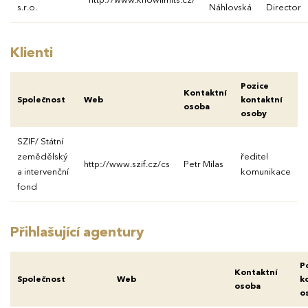
http://www.knowlimits.cz/
s.r.o.
Náhlovská
Director
Klienti
Pozice
Kontaktní
Společnost
Web
kontaktní
osoba
osoby
SZIF/ Státní
zemědělský
ředitel
http://www.szif.cz/cs
Petr Milas
a intervenční
komunikace
fond
Přihlašující agentury
P
Kontaktní
Společnost
Web
k
osoba
o