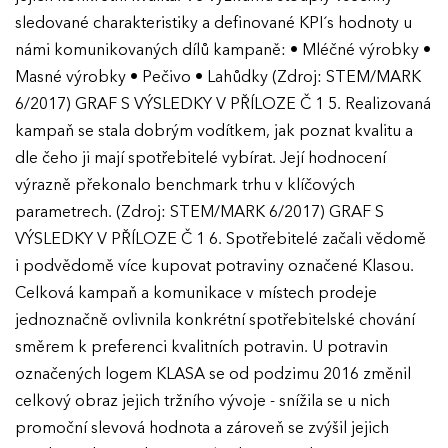
sledované charakteristiky a definované KPI´s hodnoty u
námi komunikovaných dílů kampaně: • Mléčné výrobky •
Masné výrobky • Pečivo • Lahůdky (Zdroj: STEM/MARK
6/2017) GRAF S VÝSLEDKY V PŘÍLOZE Č 1 5. Realizovaná
kampaň se stala dobrým vodítkem, jak poznat kvalitu a
dle čeho ji mají spotřebitelé vybírat. Její hodnocení
výrazně překonalo benchmark trhu v klíčových
parametrech. (Zdroj: STEM/MARK 6/2017) GRAF S
VÝSLEDKY V PŘÍLOZE Č 1 6. Spotřebitelé začali vědomě
i podvědomě více kupovat potraviny označené Klasou.
Celková kampaň a komunikace v místech prodeje
jednoznačně ovlivnila konkrétní spotřebitelské chování
směrem k preferenci kvalitních potravin. U potravin
označených logem KLASA se od podzimu 2016 změnil
celkový obraz jejich tržního vývoje - snížila se u nich
promoční slevová hodnota a zároveň se zvýšil jejich