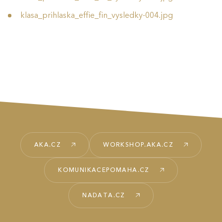
klasa_prihlaska_effie_fin_vysledky-004.jpg
AKA.CZ
WORKSHOP.AKA.CZ
KOMUNIKACEPOMAHA.CZ
NADATA.CZ