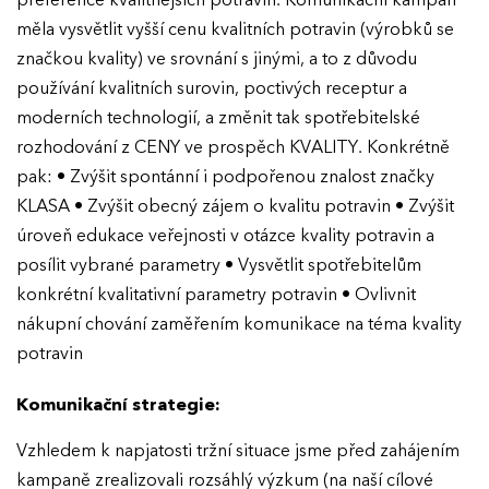
preference kvalitnějších potravin. Komunikační kampaň
měla vysvětlit vyšší cenu kvalitních potravin (výrobků se
značkou kvality) ve srovnání s jinými, a to z důvodu
používání kvalitních surovin, poctivých receptur a
moderních technologií, a změnit tak spotřebitelské
rozhodování z CENY ve prospěch KVALITY. Konkrétně
pak: • Zvýšit spontánní i podpořenou znalost značky
KLASA • Zvýšit obecný zájem o kvalitu potravin • Zvýšit
úroveň edukace veřejnosti v otázce kvality potravin a
posílit vybrané parametry • Vysvětlit spotřebitelům
konkrétní kvalitativní parametry potravin • Ovlivnit
nákupní chování zaměřením komunikace na téma kvality
potravin
Komunikační strategie:
Vzhledem k napjatosti tržní situace jsme před zahájením
kampaně zrealizovali rozsáhlý výzkum (na naší cílové