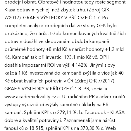
prodejní obrat. Obratově i hodnotou tedy roste segment
Klasa potravin rychleji než zbytek trhu. (Zdroj GfK
7/2017). GRAF S VÝSLEDKY V PŘÍLOZE Č 1 7. Po
kompletní analýze prodejních dat ze strany GFK bylo
prokázáno, že nárůst tržeb komunikovaných kvalitnějších
potravin dosáhl ve sledovaném období kampaně
průměrné hodnoty +8 mld Kč a nárůst hodnoty +1,2 mld
Kč. Kampaň tak při investici 193,1 mio Kč vč. DPH
dosáhla impozantní ROI ve výši 4 142%. Jinými slovy
každá 1 Kč investovaná do kampaně zvýšila o více jak 40
Kč obrat kvalitních potravin v ČR (Zdroj GfK 7/2017).
GRAF S VÝSLEDKY V PŘÍLOZE Č 1 8. PR, social a
www.akademiekvality.cz a. U tradičního PR a advertoriálů
výstupy výrazně převýšily samotné náklady na PR
kampaň. Splnění KPI's o 279,11 %. b. Facebook – KLASA
dobré a kvalitní potraviny i. Zaznamenali jsme nárůst
fanoušků o 18 515, splnění KPI's na 370,30 % c. Web