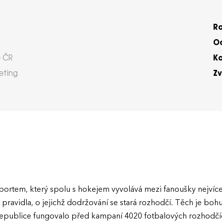
R
Oc
K
 ČR
Zv
eting
ortem, který spolu s hokejem vyvolává mezi fanoušky nejvíce
 pravidla, o jejichž dodržování se stará rozhodčí. Těch je boh
publice fungovalo před kampaní 4020 fotbalových rozhodčíc