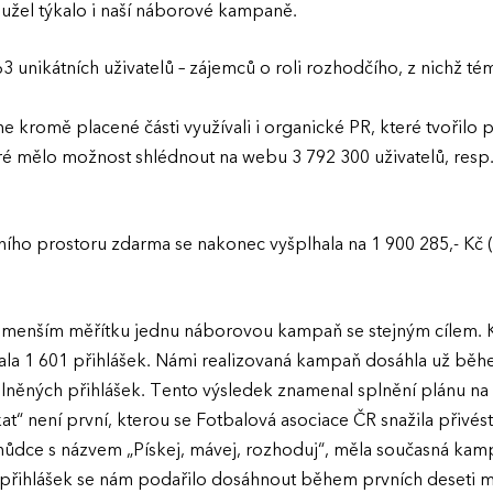
hužel týkalo i naší náborové kampaně.
3 unikátních uživatelů – zájemců o roli rozhodčího, z nichž té
e kromě placené části využívali i organické PR, které tvořilo
teré mělo možnost shlédnout na webu 3 792 300 uživatelů, resp.
ního prostoru zdarma se nakonec vyšplhala na 1 900 285,- Kč
 v menším měřítku jednu náborovou kampaň se stejným cílem.
a 1 601 přihlášek. Námi realizovaná kampaň dosáhla už běhe
něných přihlášek. Tento výsledek znamenal splnění plánu na
“ není první, kterou se Fotbalová asociace ČR snažila přivés
hůdce s názvem „Pískej, mávej, rozhoduj“, měla současná kam
 přihlášek se nám podařilo dosáhnout během prvních deseti m