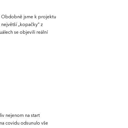
je. Obdobně jsme k projektu
 největší „kopačky“ z
álech se objevili reální
iv nejenom na start
éma covidu odsunulo vše