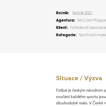
Ročník:
Ročník 2021
Agentura:
McCann Prague
Klient:
Fotbalová asociace
Kategorie:
Sportovní mark
Situace / Výzva
Fotbal je českým národním sp
součástí každého sportu jsou
dlouhodobě málo. V České re