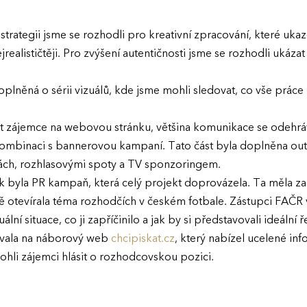
strategii jsme se rozhodli pro kreativní zpracování, které uka
realističtěji. Pro zvýšení autentičnosti jsme se rozhodli ukázat 
oplněná o sérii vizuálů, kde jsme mohli sledovat, co vše prác
ákat zájemce na webovou stránku, většina komunikace se odehráv
v kombinaci s bannerovou kampaní. Tato část byla doplněna o
ách, rozhlasovými spoty a TV sponzoringem.
 byla PR kampaň, která celý projekt doprovázela. Ta měla za 
ě otevírala téma rozhodčích v českém fotbale. Zástupci FAČR 
ální situace, co ji zapříčinilo a jak by si představovali ideální ř
vala na náborový web
chcipiskat.cz
, který nabízel ucelené i
ohli zájemci hlásit o rozhodcovskou pozici.