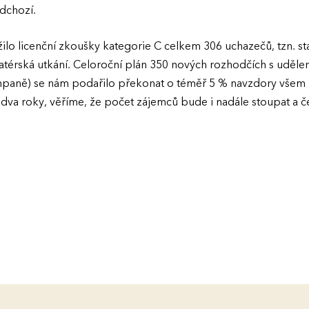
dchozí.
lo licenční zkoušky kategorie C celkem 306 uchazečů, tzn. sta
atérská utkání. Celoroční plán 350 nových rozhodčích s udělen
mpaně) se nám podařilo překonat o téměř 5 % navzdory všem
dva roky, věříme, že počet zájemců bude i nadále stoupat a čes