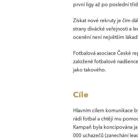
první ligy až po poslední tříd
Získat nové rekruty je čím dá
strany divácké veřejnosti a l
ocenění není největším lákad
Fotbalová asociace České rep
založené fotbalové nadšence 
jako takového.
Cíle
Hlavním cílem komunikace by
rádi fotbal a chtějí mu pomo
Kampaň byla koncipována jak
000 uchazečů (zanechání lea