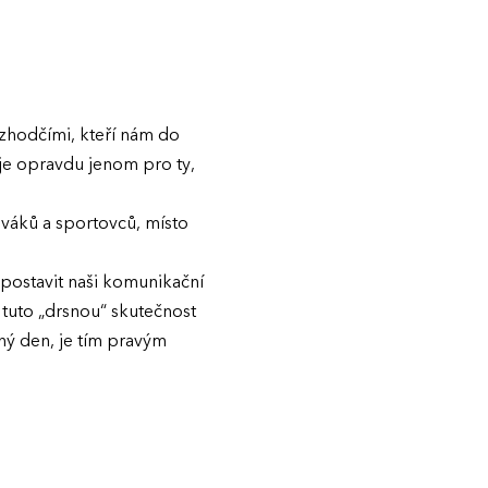
zhodčími, kteří nám do
 je opravdu jenom pro ty,
iváků a sportovců, místo
 postavit naši komunikační
 tuto „drsnou“ skutečnost
ený den, je tím pravým