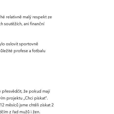
uhé relativně malý respekt ze
h soutěžích, ani finanční
ylo oslovit sportovně
ůležité profese a fotbalu
 přesvědčit, že pokud mají
ím projektu „Chci pískat“.
 měsíců jsme chtěli získat 2
čím z řad mužů i žen.