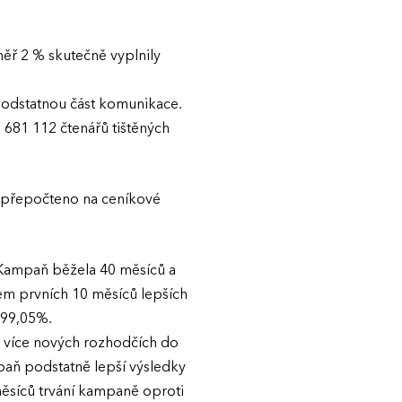
měř 2 % skutečně vyplnily
 podstatnou část komunikace.
 681 112 čtenářů tištěných
 (přepočteno na ceníkové
 Kampaň běžela 40 měsíců a
m prvních 10 měsíců lepších
 99,05%.
t více nových rozhodčích do
paň podstatně lepší výsledky
ěsíců trvání kampaně oproti