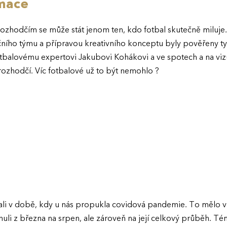
rmace
 rozhodčím se může stát jenom ten, kdo fotbal skutečně milu
začního týmu a přípravou kreativního konceptu byly pověřeny ty
fotbalovému expertovi Jakubovi Kohákovi a ve spotech a na vizu
 rozhodčí. Víc fotbalové už to být nemohlo ?
li v době, kdy u nás propukla covidová pandemie. To mělo vl
li z března na srpen, ale zároveň na její celkový průběh. T