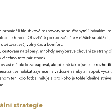
prováděli hloubkové rozhovory se současnými i bývalými ro
ofese je řehole. Obzvláště pokud začínáte v nižších soutěžích,
 obětovat svůj volný čas a komfort.
, cestování na zápasy, mnohdy nevybíravé chování ze strany d
 všechno toto pár stovek.
 by asi málokdo zareagoval, ale přesně takto jsme se rozhodli
, nesnažit se nalákat zájemce na vzdušné zámky a naopak využít
jenom ten, kdo fotbal miluje a pro koho je tohle ideálně stráv
ho
ální strategie