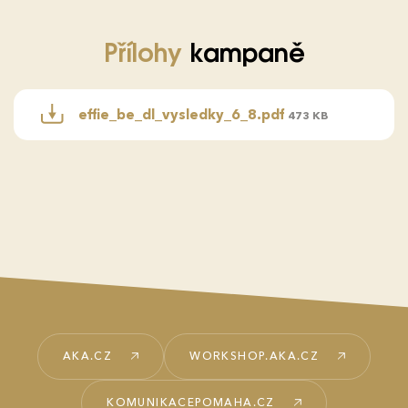
Přílohy
kampaně
effie_be_dl_vysledky_6_8.pdf
473 KB
AKA.CZ
WORKSHOP.AKA.CZ
KOMUNIKACEPOMAHA.CZ