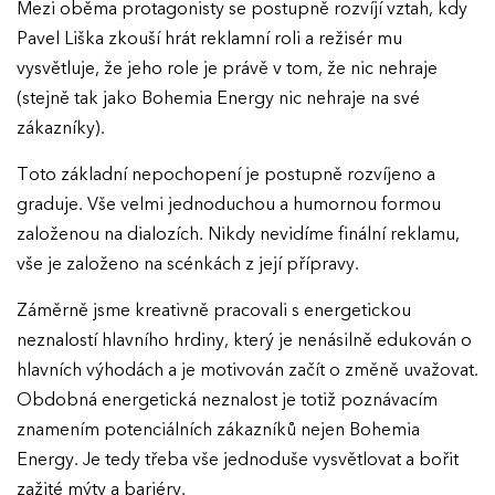
Mezi oběma protagonisty se postupně rozvíjí vztah, kdy
Pavel Liška zkouší hrát reklamní roli a režisér mu
vysvětluje, že jeho role je právě v tom, že nic nehraje
(stejně tak jako Bohemia Energy nic nehraje na své
zákazníky).
Toto základní nepochopení je postupně rozvíjeno a
graduje. Vše velmi jednoduchou a humornou formou
založenou na dialozích. Nikdy nevidíme finální reklamu,
vše je založeno na scénkách z její přípravy.
Záměrně jsme kreativně pracovali s energetickou
neznalostí hlavního hrdiny, který je nenásilně edukován o
hlavních výhodách a je motivován začít o změně uvažovat.
Obdobná energetická neznalost je totiž poznávacím
znamením potenciálních zákazníků nejen Bohemia
Energy. Je tedy třeba vše jednoduše vysvětlovat a bořit
zažité mýty a bariéry.