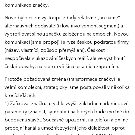
komunikace značky.
Nově bylo cílem vystoupit z řady relativně „no name“
alternativních dodavatelů (low involvement segment) a
vyprofilovat silnou značku založenou na emocích. Novou
komunikaci jsme propojili s ryze českou podstatou firmy
(název, vlastníci, způsob přemýšlení). Českost
nespočívala v ukazování českých reálií, ale ve vystihnutí
české povahy, na kterou většina ostatních zapomíná.
Protože požadovaná změna (transformace značky) je
velmi komplexní, strategicky jsme postupovali v několika
krocích/fázích:
1) Zafixovat značku a rychle zvýšit základní marketingové
parametry (znalost, sympatie) na kterých bude možné do
budoucna stavět. Současně upozornit na telefon a online
prodejní kanál a umožnit zvýšení jeho důležitosti oproti