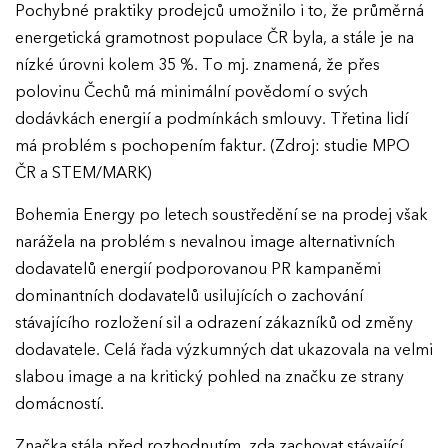
Pochybné praktiky prodejců umožnilo i to, že průměrná
energetická gramotnost populace ČR byla, a stále je na
nízké úrovni kolem 35 %. To mj. znamená, že přes
polovinu Čechů má minimální povědomí o svých
dodávkách energií a podmínkách smlouvy. Třetina lidí
má problém s pochopením faktur. (Zdroj: studie MPO
ČR a STEM/MARK)
Bohemia Energy po letech soustředění se na prodej však
narážela na problém s nevalnou image alternativních
dodavatelů energií podporovanou PR kampaněmi
dominantních dodavatelů usilujících o zachování
stávajícího rozložení sil a odrazení zákazníků od změny
dodavatele. Celá řada výzkumných dat ukazovala na velmi
slabou image a na kritický pohled na značku ze strany
domácností.
Značka stála před rozhodnutím, zda zachovat stávající