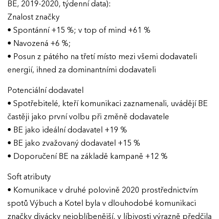
BE, 2019-2020, týdenní data):
Znalost značky
• Spontánní +15 %; v top of mind +61 %
• Navozená +6 %;
• Posun z pátého na třetí místo mezi všemi dodavateli
energií, ihned za dominantními dodavateli
Potenciální dodavatel
• Spotřebitelé, kteří komunikaci zaznamenali, uvádějí BE
častěji jako první volbu při změně dodavatele
• BE jako ideální dodavatel +19 %
• BE jako zvažovaný dodavatel +15 %
• Doporučení BE na základě kampaně +12 %
Soft atributy
• Komunikace v druhé polovině 2020 prostřednictvím
spotů Výbuch a Kotel byla v dlouhodobé komunikaci
značky divácky nejoblíbenější, v líbivosti výrazně předčila