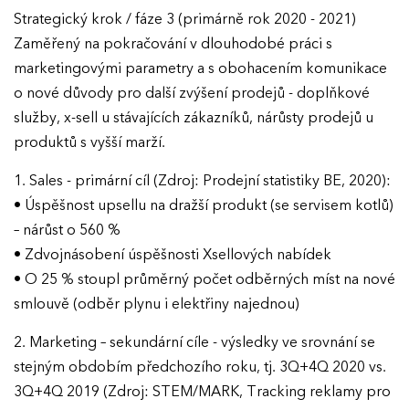
Strategický krok / fáze 3 (primárně rok 2020 - 2021)
Zaměřený na pokračování v dlouhodobé práci s
marketingovými parametry a s obohacením komunikace
o nové důvody pro další zvýšení prodejů - doplňkové
služby, x-sell u stávajících zákazníků, nárůsty prodejů u
produktů s vyšší marží.
1. Sales - primární cíl (Zdroj: Prodejní statistiky BE, 2020):
• Úspěšnost upsellu na dražší produkt (se servisem kotlů)
– nárůst o 560 %
• Zdvojnásobení úspěšnosti Xsellových nabídek
• O 25 % stoupl průměrný počet odběrných míst na nové
smlouvě (odběr plynu i elektřiny najednou)
2. Marketing – sekundární cíle - výsledky ve srovnání se
stejným obdobím předchozího roku, tj. 3Q+4Q 2020 vs.
3Q+4Q 2019 (Zdroj: STEM/MARK, Tracking reklamy pro