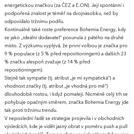
energetickou značkou (za ČEZ a E.ON). Její spontánní i
podpořená znalost je téměř na dvojnásobku, než by
odpovídalo tržnímu podílu.
Kontinuálně také roste preference Bohemia Energy, kdy
se jako „ideální dodavatel“ posunula z pátého na druhé
místo. Z výzkumu vyplývá, že první volbou je značka pro
9 % populace (z 5 % před repositioningem) a dalších 23
% značku alespoň zvažuje (z 14 % před
repositioningem).
Stejně tak sympatie (tj. atribut „je mi sympatická“) a
vhodnost značky (tj. atribut „je vhodná pro mě“)
dlouhodobě rostou, i když pomaleji. Nicméně celý trh se
pohybuje opačným směrem, značka Bohemia Energy jde
tak proti tržnímu trendu.
V neposlední řadě se strategie projevila i v obchodních
výsledcích, kde je vidět jasný obrat v poměru push a pull