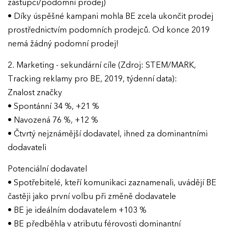
zástupci/podomní prodej)
• Díky úspěšné kampani mohla BE zcela ukončit prodej
prostřednictvím podomních prodejců. Od konce 2019
nemá žádný podomní prodej!
2. Marketing - sekundární cíle (Zdroj: STEM/MARK,
Tracking reklamy pro BE, 2019, týdenní data):
Znalost značky
• Spontánní 34 %, +21 %
• Navozená 76 %, +12 %
• Čtvrtý nejznámější dodavatel, ihned za dominantními
dodavateli
Potenciální dodavatel
• Spotřebitelé, kteří komunikaci zaznamenali, uvádějí BE
častěji jako první volbu při změně dodavatele
• BE je ideálním dodavatelem +103 %
• BE předběhla v atributu férovosti dominantní