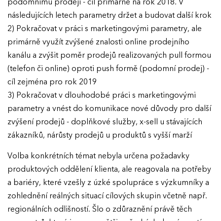
podomnímu prodeji - cíl primárně na rok 2018. V
následujících letech parametry držet a budovat další krok
2) Pokračovat v práci s marketingovými parametry, ale
primárně využít zvýšené znalosti online prodejního
kanálu a zvýšit poměr prodejů realizovaných pull formou
(telefon či online) oproti push formě (podomní prodej) -
cíl zejména pro rok 2019
3) Pokračovat v dlouhodobé práci s marketingovými
parametry a vnést do komunikace nové důvody pro další
zvýšení prodejů - doplňkové služby, x-sell u stávajících
zákazníků, nárůsty prodejů u produktů s vyšší marží
Volba konkrétních témat nebyla určena požadavky
produktových oddělení klienta, ale reagovala na potřeby
a bariéry, které vzešly z úzké spolupráce s výzkumníky a
zohlednění reálných situací cílových skupin včetně např.
regionálních odlišností. Šlo o zdůraznění právě těch