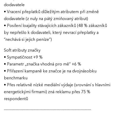
dodavatele
• Vracení přeplatků důležitým atributem při změně
dodavatele (z nuly na pátý zmiňovaný atribut)
• Posílení loajality stávajících zákazníků (48 % zákazníků
by nepřešlo k dodavateli, který nevrací přeplatky a
“nechává si jejich peníze”)
Soft atributy značky
• Sympatičnost +9 %
• Parametr „značka vhodná pro mě“ +6 %
• Přiřazení kampaně ke značce je na dvojnásobku
benchmarku
• Přes relativně nízké mediální výdaje (srovnání s hlavními
energetickými firmami) zná reklamu přes 75 %
respondentů
--------------------------------------------------------------------