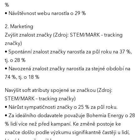
%
VÝSLEDKY
• Návštěvnost webu narostla o 29 %
GALERIE
2. Marketing
Ročník 2025
Zvýšit znalost značky (Zdroj: STEM/MARK – tracking
Ročník 2024
značky)
KONTAKTY
• Spontánní znalost značky narostla za půl roku na 37 %,
Ročník 2023
tj. o 28 %
Ročník 2022
• Navozená znalost značky narostla za stejné období na
Ročník 2021
74 %, tj. o 18 %
Ročník 2020
Navýšit soft atributy spojené se značkou (Zdroj:
STEM/MARK – tracking značky)
Ročník 2019
• Nárůst sympatičnosti značky o 25 % za půl roku.
Ročník 2018
• Za ideálního dodavatele považuje Bohemia Energy o 28
% lidí více než před kampaní. Ke změně postoje ke
Ročník 2017
značce došlo podle výzkumu signifikantně častěji u lidí,