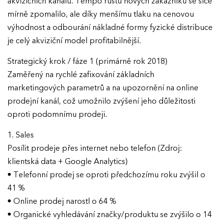
akvizičních kanálů. Tempo růstu nových zákazníků se sice
mírně zpomalilo, ale díky menšímu tlaku na cenovou
výhodnost a odbourání nákladné formy fyzické distribuce
je celý akviziční model profitabilnější.
Strategický krok / fáze 1 (primárně rok 2018)
Zaměřený na rychlé zafixování základních
marketingových parametrů a na upozornění na online
prodejní kanál, což umožnilo zvýšení jeho důležitosti
oproti podomnímu prodeji.
1. Sales
Posílit prodeje přes internet nebo telefon (Zdroj:
EFFIE 2026
klientská data + Google Analytics)
• Telefonní prodej se oproti předchozímu roku zvýšil o
O EFFIE
41 %
• Online prodej narostl o 64 %
AKTUALITY
• Organické vyhledávání značky/produktu se zvýšilo o 14