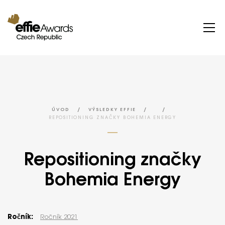
/
/
/
ÚVOD
VÝSLEDKY EFFIE
REPOSITIONING ZNAČKY BOHEMIA ENERGY
Repositioning značky
Bohemia Energy
Ročník:
Ročník 2021