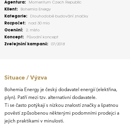
Agentura:
Momentum Czech Republic
Klient:
Bohemia Energy
Kategorie:
Dlouhodobé budování značky
Rozpočet:
nad 30 mio
Ocenění:
2. místo
Koncept:
Původní koncept
Zveřejnění kampaně:
07/2018
Situace / Výzva
Bohemia Energy je český dodavatel energií (elektřina,
plyn). Patří mezi tzv. alternativní dodavatele.
Ti se často potýkají s nízkou znalostí značky a špatnou
pověstí způsobenou některými podomními prodejci a
jejich praktikami v minulosti.