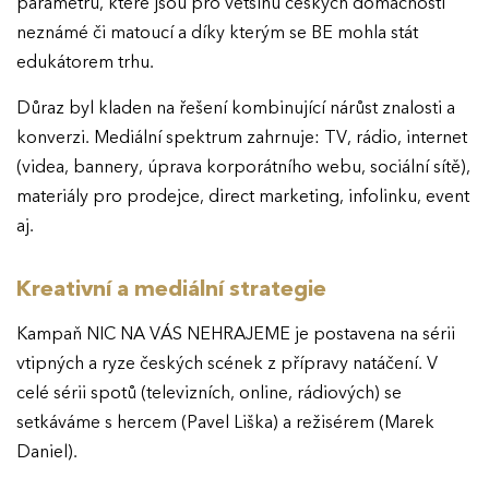
parametrů, které jsou pro většinu českých domácností
neznámé či matoucí a díky kterým se BE mohla stát
edukátorem trhu.
Důraz byl kladen na řešení kombinující nárůst znalosti a
konverzi. Mediální spektrum zahrnuje: TV, rádio, internet
(videa, bannery, úprava korporátního webu, sociální sítě),
materiály pro prodejce, direct marketing, infolinku, event
aj.
Kreativní a mediální strategie
Kampaň NIC NA VÁS NEHRAJEME je postavena na sérii
vtipných a ryze českých scének z přípravy natáčení. V
celé sérii spotů (televizních, online, rádiových) se
setkáváme s hercem (Pavel Liška) a režisérem (Marek
Daniel).