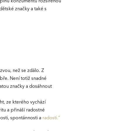
kupinu konzumentů rozšířenou
dětské značky a také s
vou, než se zdálo. Z
bře. Není totiž snadné
tatou značky a dosáhnout
ht, ze kterého vychází
itu a přináší radostné
osti, spontánnosti a
radosti.“