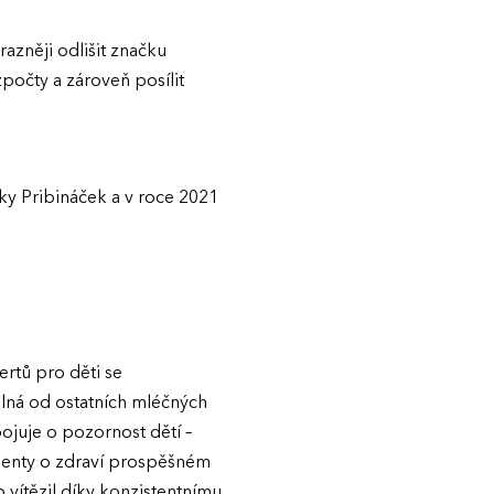
azněji odlišit značku
počty a zároveň posílit
y Pribináček a v roce 2021
rtů pro děti se
lná od ostatních mléčných
ojuje o pozornost dětí –
menty o zdraví prospěšném
vítězil díky konzistentnímu