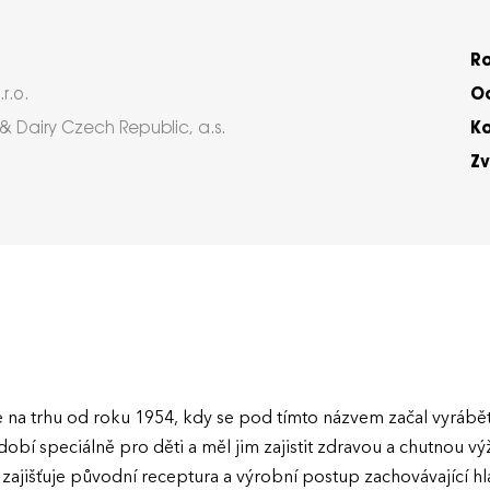
R
Oc
r.o.
K
Dairy Czech Republic, a.s.
Zv
e na trhu od roku 1954, kdy se pod tímto názvem začal vyrábět
bí speciálně pro děti a měl jim zajistit zdravou a chutnou výž
ajišťuje původní receptura a výrobní postup zachovávající hl