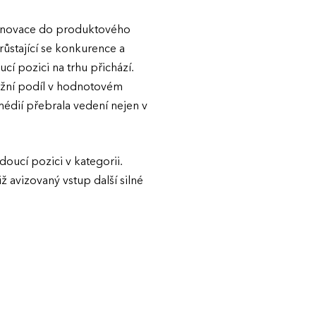
t inovace do produktového
růstající se konkurence a
cí pozici na trhu přichází.
tržní podíl v hodnotovém
édií přebrala vedení nejen v
doucí pozici v kategorii.
 avizovaný vstup další silné