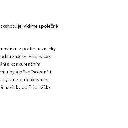
ckshotu jej vidíme společně
 novinku v portfoliu značky
podílu značky. Pribináček
nání s konkurenčními
 Tomu byla přizpůsobená i
dy. Energii k aktivnímu
ě novinky od Pribináčka,