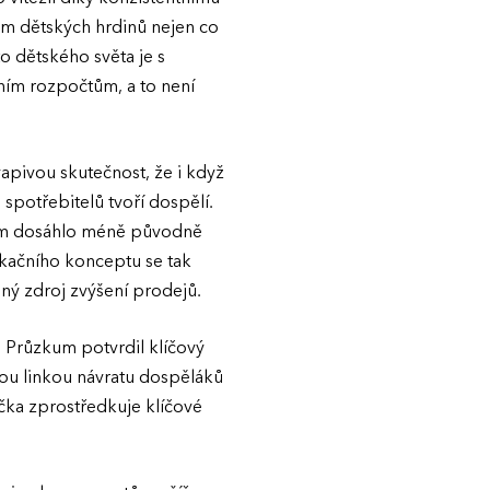
em dětských hrdinů nejen co
o dětského světa je s
ním rozpočtům, a to není
pivou skutečnost, že i když
spotřebitelů tvoří dospělí.
atím dosáhlo méně původně
kačního konceptu se tak
bný zdroj zvýšení prodejů.
. Průzkum potvrdil klíčový
mou linkou návratu dospěláků
áčka zprostředkuje klíčové