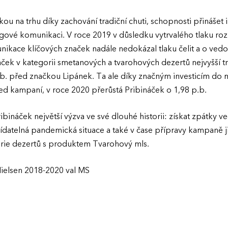
kou na trhu díky zachování tradiční chuti, schopnosti přináše
ngové komunikaci. V roce 2019 v důsledku vytrvalého tlaku roz
ikace klíčových značek nadále nedokázal tlaku čelit a o vedou
áček v kategorii smetanových a tvarohových dezertů nejvyšší 
b. před značkou Lipánek. Ta ale díky značným investicím do m
řed kampaní, v roce 2020 přerůstá Pribináček o 1,98 p.b.
bináček největší výzva ve své dlouhé historii: získat zpátky ve
ídatelná pandemická situace a také v čase přípravy kampaně již
rie dezertů s produktem Tvarohový mls.
Nielsen 2018-2020 val MS