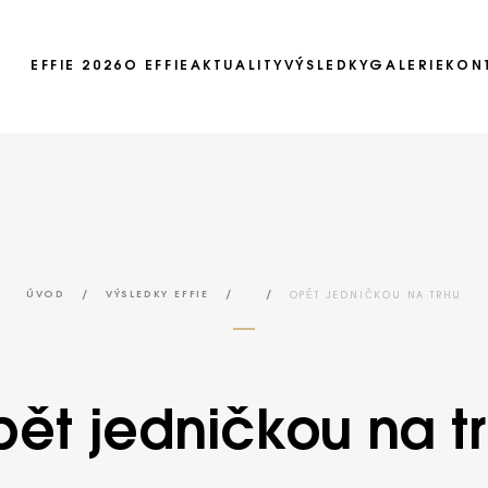
EFFIE 2026
O EFFIE
AKTUALITY
VÝSLEDKY
GALERIE
KON
Ročník 2025
Ročník 2024
Ročník 2023
Ročník 2022
/
/
/
OPĚT JEDNIČKOU NA TRHU
ÚVOD
VÝSLEDKY EFFIE
Ročník 2021
Ročník 2020
Ročník 2019
ět jedničkou na t
Ročník 2018
Ročník 2017