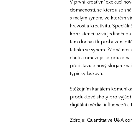
V první kreativní exekuci n
domácnosti, se kterou se sná
s malým synem, ve kterém vidí
hravost a kreativitu. Speciál
konzistenci užívá jedinečnou
tam dochází k probuzení dít
tatínka se synem. Žádná nos
chuti a omezuje se pouze na 
představuje nový slogan znač
typicky laskavá.
Stěžejním kanálem komunikač
produktové shoty pro vyjádře
digitální média, influenceři a
Zdroje: Quantitative U&A cons