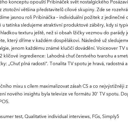
ového konceptu opouští Pribináček svět nostalgického Posázav
z ztotožní většina představitelů cílové skupiny. Zde se rozehr
me jasnou roli Pribináčka – individuální požitek z jedinečné 
ně u tatínka sledujeme atraktivní produktové záběry, kdy si typ
 hladkou texturu ještě, než si obsah lžičky vezmou do parády
ěte, který dříme v každém dospělákovi. Následně už sledujem
talgie, jenom každému známé klučičí dovádění. Voiceover TV 
2 klíčové ingredience: Lahodná chuť čerstvého tvarohu a smet
ky: „Chuť plná radosti“. Tonalita TV spotu je hravá, radostná 
ního mixu s cílem maximalizovat zásah CS a co nejvýstižněji
ní nového insightu byla televize ve formátu 30‘ TV spotu. Dop
 POS.
umer test, Qualitative individual interviews, FGs, Simply5