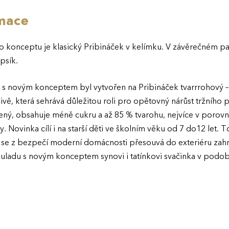
rmace
konceptu je klasický Pribináček v kelímku. V závěrečném pa
psík.
u s novým konceptem byl vytvořen na Pribináček tvarrrohový –
ivě, která sehrává důležitou roli pro opětovný nárůst tržního 
žený, obsahuje méně cukru a až 85 % tvarohu, nejvíce v porov
. Novinka cílí i na starší děti ve školním věku od 7 do12 let.
se z bezpečí moderní domácnosti přesouvá do exteriéru zahra
uladu s novým konceptem synovi i tatínkovi svačinka v podob