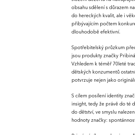
obsahu sdělení s důrazem na 
do hereckých kvalit, ale i v
přibývajícím počtem konkuren
dlouhodobě efektivní.
Spotřebitelský průzkum pře
jsou produkty značky Pribiná
Vzhledem k téměř 70leté tra
dětských konzumentů ostatn
potvrzuje nejen jako originál
S cílem posílení identity zn
insight, tedy že právě do té
do dětství, ve smyslu nalezen
hodnoty značky: spontánnost, 