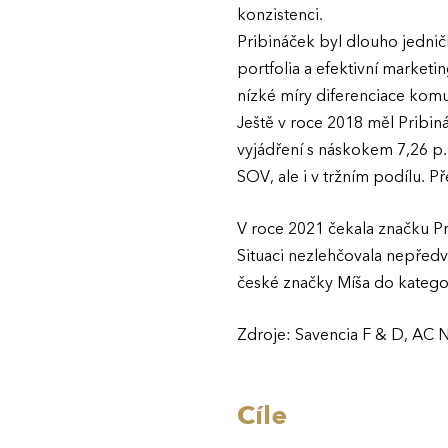
konzistenci.
Pribináček byl dlouho jednič
portfolia a efektivní marketi
nízké míry diferenciace komun
Ještě v roce 2018 měl Pribin
vyjádření s náskokem 7,26 p.
SOV, ale i v tržním podílu. P
V roce 2021 čekala značku Pri
Situaci nezlehčovala nepředv
české značky Míša do katego
Zdroje: Savencia F & D, AC 
Cíle