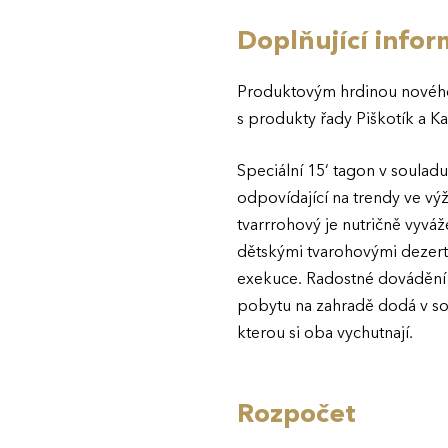
Doplňující info
Produktovým hrdinou nového 
s produkty řady Piškotík a Ka
Speciální 15‘ tagon v soulad
odpovídající na trendy ve výž
tvarrrohový je nutričně vyvá
dětskými tvarohovými dezerty
exekuce. Radostné dovádění 
pobytu na zahradě dodá v so
kterou si oba vychutnají.
Rozpočet