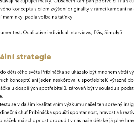
ůstávají nakupující matky. Obsahem kampaň poprvé cílí na s
vého konceptu s cílem zvýšení originality v rámci kampaní na 
 maminky, padla volba na tatínky.
mer test, Qualitative individual interviews, FGs, Simply5
ální strategie
o dětského světa Pribináčka se ukázalo být mnohem větší výz
ích konceptů ani jeden neskóroval u spotřebitelů výrazně do
ináčka u dospělých spotřebitelů, zároveň být v souladu s pods
e.
estu se v dalším kvalitativním výzkumu našel ten správný insig
inečná chuť Pribináčka spouští spontánnost, hravost a kreativ
ináček má schopnost probudit v nás naše dětské já plné hrav