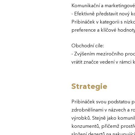
Komunikační a marketingové 
- Efektivně představit nový 
Pribináček v kategorii s níz
preference a klíčové hodnot
Obchodní cíle:
- Zvýšením meziročního prod
vrátit značce vedení v rámci
Strategie
Pribináček svou podstatou p
zdrobnělinami v názvech a r
výrobků. Stejně jako komunik
konzumentů, přičemž prostře
složení dezertů na nakupujíc