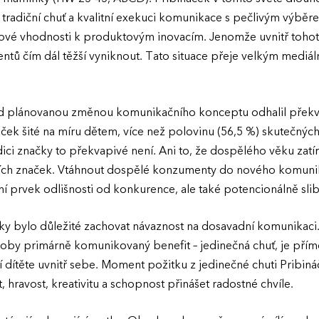
tradiční chuť a kvalitní exekuci komunikace s pečlivým výběr
ěkové vhodnosti k produktovým inovacím. Jenomže uvnitř tohot
tů čím dál těžší vyniknout. Tato situace přeje velkým mediál
d plánovanou změnou komunikačního konceptu odhalil překva
ček šité na míru dětem, více než polovinu (56,5 %) skutečných 
dici značky to překvapivé není. Ani to, že dospělého věku z
ích značek. Vtáhnout dospělé konzumenty do nového komuni
ní prvek odlišnosti od konkurence, ale také potencionálně sli
ačky bylo důležité zachovat návaznost na dosavadní komunikaci
 doby primárně komunikovaný benefit – jedinečná chuť, je pří
í dítěte uvnitř sebe. Moment požitku z jedinečné chuti Pribin
hravost, kreativitu a schopnost přinášet radostné chvíle.