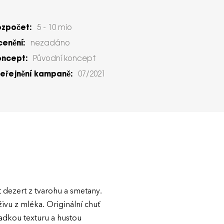
ozpočet:
5 - 10 mio
enění:
nezadáno
oncept:
Původní koncept
eřejnění kampaně:
07/2021
 dezert z tvarohu a smetany.
ivu z mléka. Originální chuť
adkou texturu a hustou