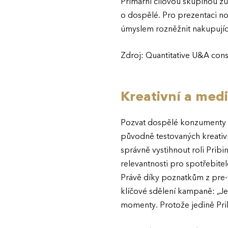
Primární cílovou skupinou z
o dospělé. Pro prezentaci no
úmyslem rozněžnit nakupující
Zdroj: Quantitative U&A consu
Kreativní a medi
Pozvat dospělé konzumenty d
původně testovaných kreativn
správně vystihnout roli Prib
relevantnosti pro spotřebitel
Právě díky poznatkům z pre-t
klíčové sdělení kampaně: „Jed
momenty. Protože jedině Prib