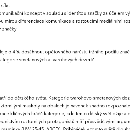
cíle:
komunikační koncept v souladu s identitou značky za účelem výr
kou mírou diferenciace komunikace a rostoucími mediálními roz
y značky
eje o 4 % dosáhnout opětovného nárůstu tržního podílu značk
 kategorie smetanových a tvarohových dezertů
atří do dětského světa. Kategorie tvarohovo-smetanových deze
oztomilými maskoty na obalech je navenek snadno rozpoznate
ace klíčových hráčů kategorie, kde tento dětský svět ožije a b
dnictvím roztomilých protagonistů míří přesvědčivými argu
í maminky (HW 25-45, ABCD). Pribináček v tomto světě dlouho 