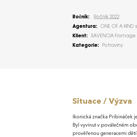
Ročník:
Ročník 2022
Agentura:
ONE OF A KIND s.
Klient:
SAVENCIA Fromage & 
Kategorie:
Potraviny
Situace / Výzva
Ikonická značka Pribináček j
Byl vyvinut v poválečném obdo
prověřenou generacemi dětí z