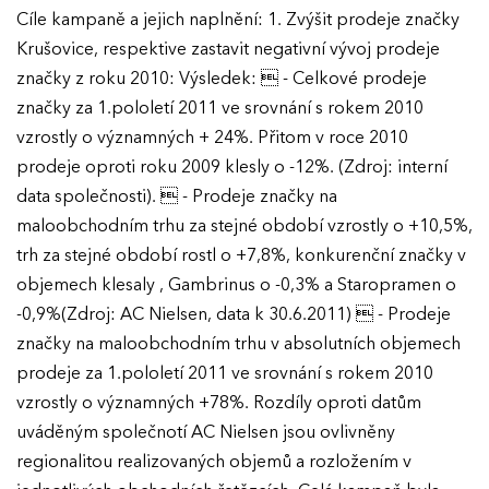
Cíle kampaně a jejich naplnění: 1. Zvýšit prodeje značky
Ročník 2019
Krušovice, respektive zastavit negativní vývoj prodeje
značky z roku 2010: Výsledek:  - Celkové prodeje
Ročník 2018
značky za 1.pololetí 2011 ve srovnání s rokem 2010
Ročník 2017
vzrostly o významných + 24%. Přitom v roce 2010
prodeje oproti roku 2009 klesly o -12%. (Zdroj: interní
data společnosti).  - Prodeje značky na
maloobchodním trhu za stejné období vzrostly o +10,5%,
trh za stejné období rostl o +7,8%, konkurenční značky v
objemech klesaly , Gambrinus o -0,3% a Staropramen o
-0,9%(Zdroj: AC Nielsen, data k 30.6.2011)  - Prodeje
značky na maloobchodním trhu v absolutních objemech
prodeje za 1.pololetí 2011 ve srovnání s rokem 2010
vzrostly o významných +78%. Rozdíly oproti datům
uváděným společnotí AC Nielsen jsou ovlivněny
regionalitou realizovaných objemů a rozložením v