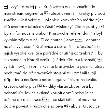
 - zvýšit prodej piva Krušovice a dostat značku do
mainstream segmentu  - zlepšit vnímání kvality piv pod
značkou Krušovice  - přehled konkrétních měřitelných
cílů uveden v tabulce v části "Výsledky" Cílem je, aby TG
byla informována o akci "Krušovické referendum" a byl
vyvolán zájem o něj. Ti co chutnají, aby:  - ochutnali
nové a vylepšené Krušovice a osobně se přesvědčili o
jejich vysoké kvalitě a pořádné chuti "jako tenkrát" + byli
seznámeni o historii vzniku (sládek Kloub a Kosmák)  -
vyjádřili svůj názor na kvalitu krušovického piva "chutná /
nechutná" do připravených stojanů  - změnili svoji
případnou nedůvěru nebo negativní názor na kvalitu
krušovického piva  - díky vlastní zkušenosti byli
ochotni Krušovice aktivně koupit domů nebo jít na
točené do restaurace  - se stali šiřiteli obnovené
dobré pověsti krušovického piva  - aby si Krušovice