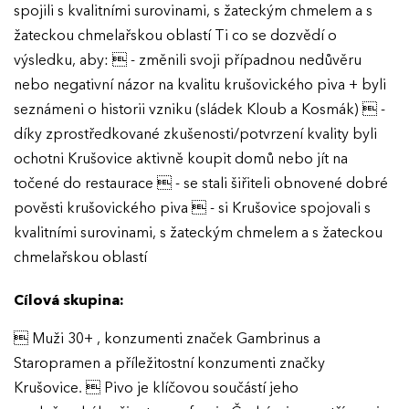
spojili s kvalitními surovinami, s žateckým chmelem a s
žateckou chmelařskou oblastí Ti co se dozvědí o
výsledku, aby:  - změnili svoji případnou nedůvěru
nebo negativní názor na kvalitu krušovického piva + byli
seznámeni o historii vzniku (sládek Kloub a Kosmák)  -
díky zprostředkované zkušenosti/potvrzení kvality byli
ochotni Krušovice aktivně koupit domů nebo jít na
točené do restaurace  - se stali šiřiteli obnovené dobré
pověsti krušovického piva  - si Krušovice spojovali s
kvalitními surovinami, s žateckým chmelem a s žateckou
chmelařskou oblastí
Cílová skupina:
 Muži 30+ , konzumenti značek Gambrinus a
Staropramen a příležitostní konzumenti značky
Krušovice.  Pivo je klíčovou součástí jeho