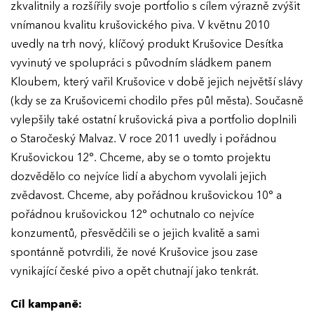
zkvalitnily a rozšířily svoje portfolio s cílem výrazně zvýšit
vnímanou kvalitu krušovického piva. V květnu 2010
uvedly na trh nový, klíčový produkt Krušovice Desítka
vyvinutý ve spolupráci s původním sládkem panem
Kloubem, který vařil Krušovice v době jejich největší slávy
(kdy se za Krušovicemi chodilo přes půl města). Současně
vylepšily také ostatní krušovická piva a portfolio doplnili
o Staročeský Malvaz. V roce 2011 uvedly i pořádnou
Krušovickou 12°. Chceme, aby se o tomto projektu
dozvědělo co nejvíce lidí a abychom vyvolali jejich
zvědavost. Chceme, aby pořádnou krušovickou 10° a
pořádnou krušovickou 12° ochutnalo co nejvíce
konzumentů, přesvědčili se o jejich kvalitě a sami
spontánně potvrdili, že nové Krušovice jsou zase
vynikající české pivo a opět chutnají jako tenkrát.
Cíl kampaně: