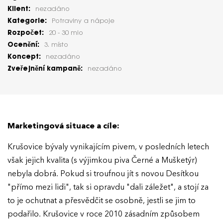
Klient:
nezadáno
Kategorie:
Potraviny a nápoje
Rozpočet:
20 - 30 mio
Ocenění:
3. místo
Koncept:
nezadáno
Zveřejnění kampaně:
nezadáno
Marketingová situace a cíle:
Krušovice bývaly vynikajícím pivem, v posledních letech
však jejich kvalita (s výjimkou piva Černé a Mušketýr)
nebyla dobrá. Pokud si troufnou jít s novou Desítkou
"přímo mezi lidi", tak si opravdu "dali záležet", a stojí za
to je ochutnat a přesvědčit se osobně, jestli se jim to
podařilo. Krušovice v roce 2010 zásadním způsobem