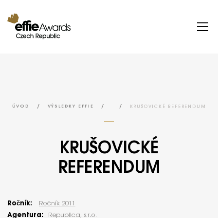
/
/
/
KRUŠOVICKÉ REFERENDUM
ÚVOD
VÝSLEDKY EFFIE
KRUŠOVICKÉ
REFERENDUM
Ročník:
Ročník 2011
Agentura:
Republica, s.r.o.