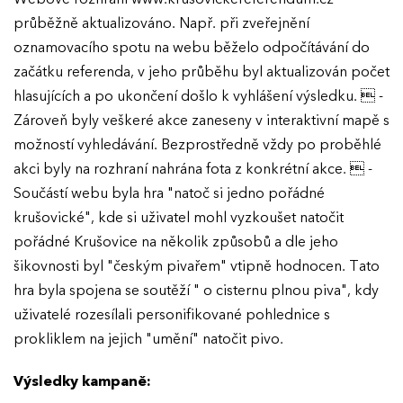
EFFIE 2026
průběžně aktualizováno. Např. při zveřejnění
oznamovacího spotu na webu běželo odpočítávání do
O EFFIE
začátku referenda, v jeho průběhu byl aktualizován počet
hlasujících a po ukončení došlo k vyhlášení výsledku.  -
AKTUALITY
Zároveň byly veškeré akce zaneseny v interaktivní mapě s
možností vyhledávání. Bezprostředně vždy po proběhlé
VÝSLEDKY
akci byly na rozhraní nahrána fota z konkrétní akce.  -
Součástí webu byla hra "natoč si jedno pořádné
krušovické", kde si uživatel mohl vyzkoušet natočit
GALERIE
Ročník 2025
pořádné Krušovice na několik způsobů a dle jeho
Ročník 2024
šikovnosti byl "českým pivařem" vtipně hodnocen. Tato
KONTAKTY
hra byla spojena se soutěží " o cisternu plnou piva", kdy
Ročník 2023
uživatelé rozesílali personifikované pohlednice s
Ročník 2022
prokliklem na jejich "umění" natočit pivo.
Ročník 2021
Výsledky kampaně:
Ročník 2020