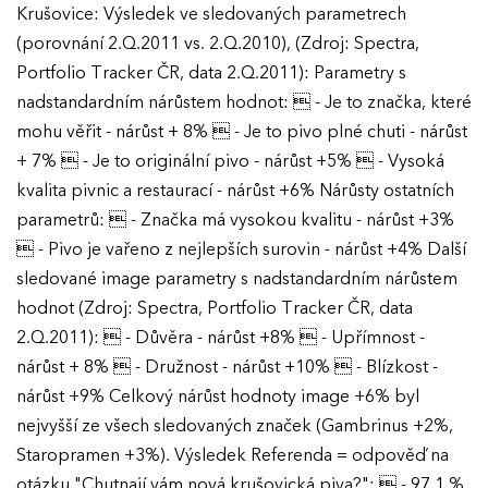
Krušovice: Výsledek ve sledovaných parametrech
(porovnání 2.Q.2011 vs. 2.Q.2010), (Zdroj: Spectra,
Portfolio Tracker ČR, data 2.Q.2011): Parametry s
nadstandardním nárůstem hodnot:  - Je to značka, které
mohu věřit - nárůst + 8%  - Je to pivo plné chuti - nárůst
+ 7%  - Je to originální pivo - nárůst +5%  - Vysoká
kvalita pivnic a restaurací - nárůst +6% Nárůsty ostatních
parametrů:  - Značka má vysokou kvalitu - nárůst +3%
 - Pivo je vařeno z nejlepších surovin - nárůst +4% Další
sledované image parametry s nadstandardním nárůstem
hodnot (Zdroj: Spectra, Portfolio Tracker ČR, data
2.Q.2011):  - Důvěra - nárůst +8%  - Upřímnost -
nárůst + 8%  - Družnost - nárůst +10%  - Blízkost -
nárůst +9% Celkový nárůst hodnoty image +6% byl
nejvyšší ze všech sledovaných značek (Gambrinus +2%,
Staropramen +3%). Výsledek Referenda = odpověď na
otázku "Chutnají vám nová krušovická piva?":  - 97,1 %