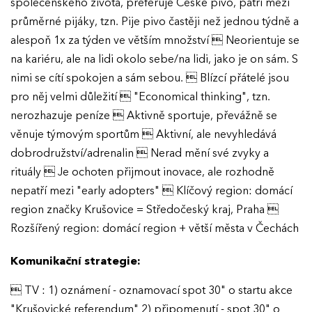
společenského života, preferuje České pivo, patří mezi
průměrné pijáky, tzn. Pije pivo častěji než jednou týdně a
alespoň 1x za týden ve větším množství  Neorientuje se
na kariéru, ale na lidi okolo sebe/na lidi, jako je on sám. S
nimi se cítí spokojen a sám sebou.  Blízcí přátelé jsou
pro něj velmi důležití  "Economical thinking", tzn.
nerozhazuje peníze  Aktivně sportuje, převážně se
věnuje týmovým sportům  Aktivní, ale nevyhledává
dobrodružství/adrenalin  Nerad mění své zvyky a
rituály  Je ochoten přijmout inovace, ale rozhodně
nepatří mezi "early adopters"  Klíčový region: domácí
region značky Krušovice = Středočeský kraj, Praha 
Rozšířený region: domácí region + větší města v Čechách
Komunikační strategie:
 TV : 1) oznámení - oznamovací spot 30" o startu akce
"Krušovické referendum" 2) připomenutí - spot 30" o