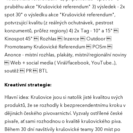
pruběhu akce "Krušovické referendum" 3) výsledek - 2x
spot 30" o výsledku akce "Krušovické referendum",
potvrzující kvalitu (z reálných ochutnávek, pestrost
konzumentů, průřez regiony) 4) 2x Tag - 10" a 15" 
Kinospot 45"  Rozhlas  Inzerce  Outdoor 
Promoteamy Krušovické Referendum  POSm 
Anonce - místní rozhlas, plakáty, místní/regionální noviny
 Web + social media ( Virál/facebook, YouTube..),
soutěž  PR  BTL
Kreativní strategie:
Hlavní idea: Krušovice jsou si natolik jisté kvalitou svých
produktů, že se rozhodly k bezprecendentnímu kroku v
dějinách českého pivovarnictví. Vyzvaly ostřílené české
pivaře, ať sami rozhodnou o kvalitě krušovického piva.
Během 30 dní navštívily krušovické teamy 300 míst po