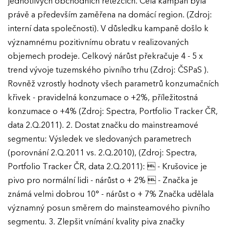
jednotlivých obchodních řetězcích. Celá kampaň byla
právě a především zaměřena na domácí region. (Zdroj:
interní data společnosti). V důsledku kampaně došlo k
významnému pozitivnímu obratu v realizovaných
objemech prodeje. Celkový nárůst překračuje 4 - 5 x
trend vývoje tuzemského pivního trhu (Zdroj: ČSPaS ).
Rovněž vzrostly hodnoty všech parametrů konzumačních
křivek - pravidelná konzumace o +2%, příležitostná
konzumace o +4% (Zdroj: Spectra, Portfolio Tracker ČR,
data 2.Q.2011). 2. Dostat značku do mainstreamové
segmentu: Výsledek ve sledovaných parametrech
(porovnání 2.Q.2011 vs. 2.Q.2010), (Zdroj: Spectra,
Portfolio Tracker ČR, data 2.Q.2011):  - Krušovice je
pivo pro normální lidi - nárůst o + 2%  - Značka je
známá velmi dobrou 10° - nárůst o + 7% Značka udělala
významný posun směrem do mainsteamového pivního
segmentu. 3. Zlepšit vnímání kvality piva značky