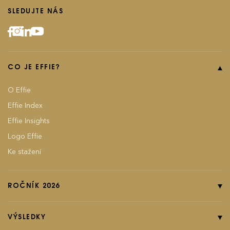
SLEDUJTE NÁS
CO JE EFFIE?
O Effie
Effie Index
Effie Insights
Logo Effie
Ke stažení
ROČNÍK 2026
Online přihláška
Pravidla soutěže
VÝSLEDKY
Kategorie
Ročník 2025