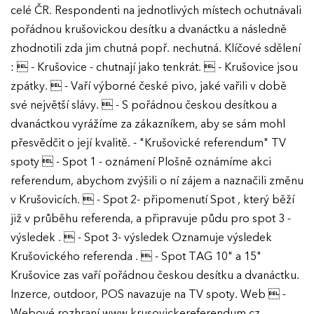
celé ČR. Respondenti na jednotlivých místech ochutnávali
pořádnou krušovickou desítku a dvanáctku a následně
zhodnotili zda jim chutná popř. nechutná. Klíčové sdělení
:  - Krušovice - chutnají jako tenkrát.  - Krušovice jsou
zpátky.  - Vaří výborné české pivo, jaké vařili v době
své největší slávy.  - S pořádnou českou desítkou a
dvanáctkou vyrážíme za zákazníkem, aby se sám mohl
přesvědčit o její kvalitě. - "Krušovické referendum" TV
spoty  - Spot 1 - oznámení Plošně oznámíme akci
referendum, abychom zvýšili o ní zájem a naznačili změnu
v Krušovicích.  - Spot 2- připomenutí Spot , který běží
již v průběhu referenda, a připravuje půdu pro spot 3 -
výsledek .  - Spot 3- výsledek Oznamuje výsledek
Krušovického referenda .  - Spot TAG 10" a 15"
Krušovice zas vaří pořádnou českou desítku a dvanáctku.
Inzerce, outdoor, POS navazuje na TV spoty. Web  -
Webové rozhraní www.krusovickereferendum.cz