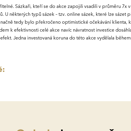
telné. Sázkaři, kteří se do akce zapojili vsadili v průměru 7x 
. U některých typů sázek – tzv. online sázek, které lze sázet
načně tedy bylo překročeno optimistické očekávání klienta, 
em k efektivnosti celé akce navíc návratnost investice dosáh
ní efekt. Jedna investovaná koruna do této akce vydělala během
ě: