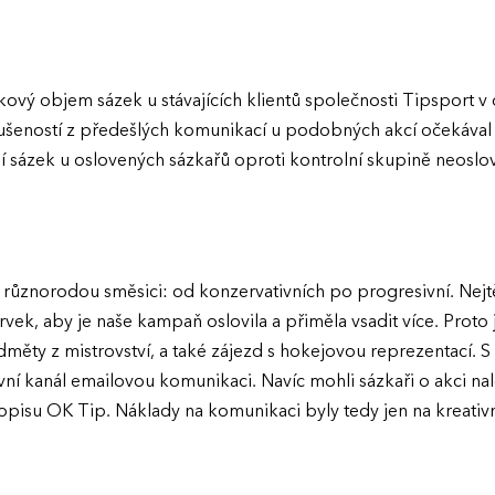
lkový objem sázek u stávajících klientů společnosti Tipsport v
kušeností z předešlých komunikací u podobných akcí očekával k
 sázek u oslovených sázkařů oproti kontrolní skupině neoslo
i různorodou směsici: od konzervativních po progresivní. Nejt
rvek, aby je naše kampaň oslovila a přiměla vsadit více. Proto 
měty z mistrovství, a také zájezd s hokejovou reprezentací. S
lavní kanál emailovou komunikaci. Navíc mohli sázkaři o akci n
sopisu OK Tip. Náklady na komunikaci byly tedy jen na kreativ