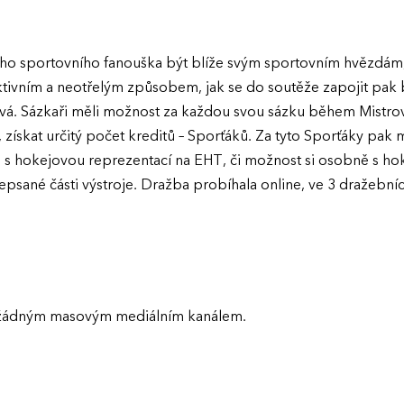
dého sportovního fanouška být blíže svým sportovním hvězdám,
raktivním a neotřelým způsobem, jak se do soutěže zapojit pak 
vá. Sázkaři měli možnost za každou svou sázku během Mistrovst
získat určitý počet kreditů – Sporťáků. Za tyto Sporťáky pak 
zd s hokejovou reprezentací na EHT, či možnost si osobně s ho
psané části výstroje. Dražba probíhala online, ve 3 dražební
žádným masovým mediálním kanálem.