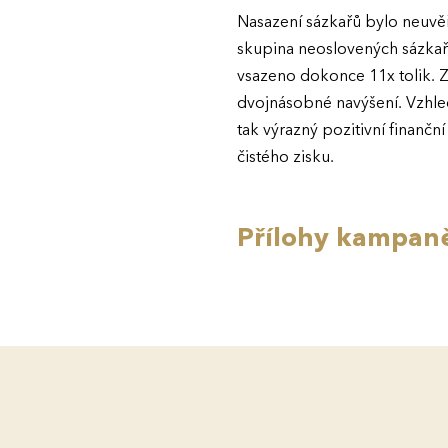
Nasazení sázkařů bylo neuvěři
skupina neoslovených sázkařů
vsazeno dokonce 11x tolik. Z
dvojnásobné navýšení. Vzhled
tak výrazný pozitivní finanč
čistého zisku.
Přílohy kampan