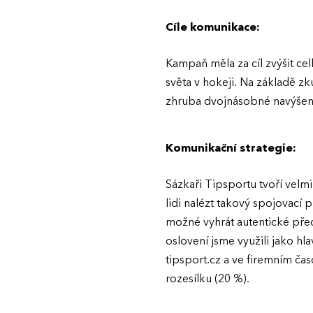
Cíle komunikace:
Kampaň měla za cíl zvýšit ce
světa v hokeji. Na základě z
zhruba dvojnásobné navýšení
Komunikační strategie:
Sázkaři Tipsportu tvoří velm
lidi nalézt takový spojovací p
možné vyhrát autentické před
oslovení jsme využili jako h
tipsport.cz a ve firemním ča
rozesílku (20 %).