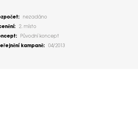
ozpočet:
nezadáno
enění:
2. místo
oncept:
Původní koncept
eřejnění kampaně:
04/2013