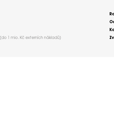
R
Oc
K
Zv
(do 1 mio. Kč externích nákladů)