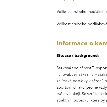
Velikost hrubého mediálníh
Velikost hrubého podlinkov
Informace o kam
Situace / background:
Sázková společnost Tipsport
i chovat. Její zákazníci – sáz
zajímavé pobídky k sázení, p
sportovních akcí pro ně vždy 
světa v hokeji. Se vzrůstajíc
atraktivní pobídku, která by 