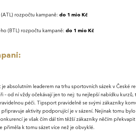
o (ATL) rozpočtu kampaně:
do 1 mio Kč
ého (BTL) rozpočtu kampaně:
do 1 mio Kč
pani:
 je absolutním leaderem na trhu sportovních sázek v České re
kaři – od ní vždy očekávají jen to nej: tu nejlepší nabídku kurzů
ravidelnou péči. Tipsport pravidelně se svými zákazníky komu
připravuje aktivity podporující je v sázení. Nejinak tomu bylo 
í konkurencí je však čím dál tím těžší zákazníky něčím překvapi
je přiměla k tomu sázet více než je obvyklé.