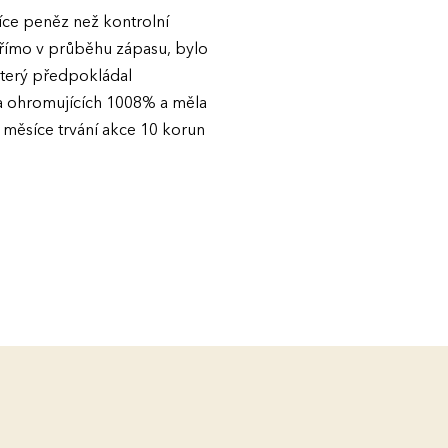
více peněz než kontrolní
 přímo v průběhu zápasu, bylo
který předpokládal
la ohromujících 1008% a měla
 měsíce trvání akce 10 korun