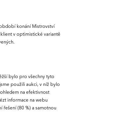
 období konání Mistrovství
lient v optimistické variantě
vených.
ěžší bylo pro všechny tyto
jsme použili aukci, v níž bylo
 ohledem na efektivnost
alézt informace na webu
ní řešení (80 %) a samotnou