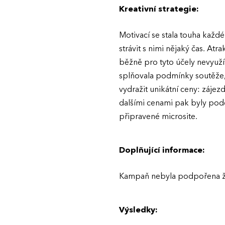
Kreativní strategie:
Motivací se stala touha kaž
strávit s nimi nějaký čas. At
běžně pro tyto účely nevyuží
splňovala podmínky soutěže, 
vydražit unikátní ceny: záje
dalšími cenami pak byly pode
připravené microsite.
Doplňující informace:
Kampaň nebyla podpořena 
Výsledky: