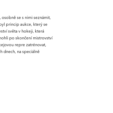
 osobně se s nimi seznámit,
byl princip aukce, který se
ví světa v hokeji, která
mohli po skončení mistrovství
kejovou repre zatrénovat,
ch dnech, na speciálně