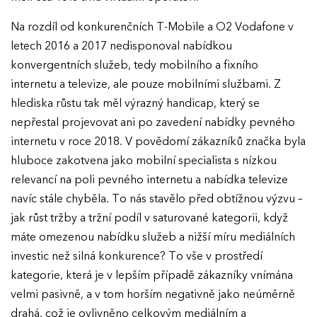
Na rozdíl od konkurenčních T-Mobile a O2 Vodafone v
letech 2016 a 2017 nedisponoval nabídkou
konvergentních služeb, tedy mobilního a fixního
internetu a televize, ale pouze mobilními službami. Z
hlediska růstu tak měl výrazný handicap, který se
nepřestal projevovat ani po zavedení nabídky pevného
internetu v roce 2018. V povědomí zákazníků značka byla
hluboce zakotvena jako mobilní specialista s nízkou
relevancí na poli pevného internetu a nabídka televize
navíc stále chyběla. To nás stavělo před obtížnou výzvu –
jak růst tržby a tržní podíl v saturované kategorii, když
máte omezenou nabídku služeb a nižší míru mediálních
investic než silná konkurence? To vše v prostředí
kategorie, která je v lepším případě zákazníky vnímána
velmi pasivně, a v tom horším negativně jako neúměrně
drahá, což je ovlivněno celkovým mediálním a