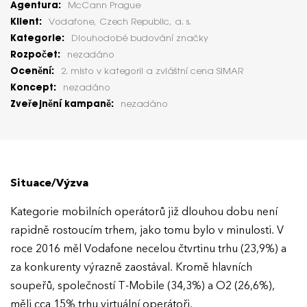
Agentura:
McCann Prague
Klient:
Vodafone, Czech Republic, a. s.
Kategorie:
Dlouhodobé budování značky
Rozpočet:
nezadáno
Ocenění:
2. misto v kategorii a zvláštní cena SIMAR
Koncept:
nezadáno
Zveřejnění kampaně:
nezadáno
Situace/Výzva
Kategorie mobilních operátorů již dlouhou dobu není
rapidně rostoucím trhem, jako tomu bylo v minulosti. V
roce 2016 měl Vodafone necelou čtvrtinu trhu (23,9%) a
za konkurenty výrazně zaostával. Kromě hlavních
soupeřů, společností T-Mobile (34,3%) a O2 (26,6%),
měli cca 15% trhu virtuální operátoři.