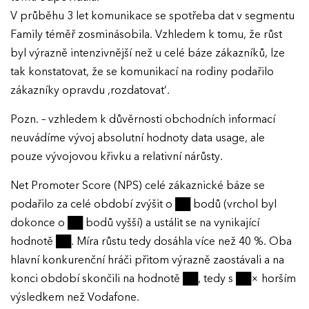
V průběhu 3 let komunikace se spotřeba dat v segmentu
Family téměř zosminásobila. Vzhledem k tomu, že růst
byl výrazně intenzivnější než u celé báze zákazníků, lze
tak konstatovat, že se komunikací na rodiny podařilo
zákazníky opravdu ‚rozdatovat‘.
Pozn. – vzhledem k důvěrnosti obchodních informací
neuvádíme vývoj absolutní hodnoty data usage, ale
pouze vývojovou křivku a relativní nárůsty.
Net Promoter Score (NPS) celé zákaznické báze se
podařilo za celé období zvýšit o ██ bodů (vrchol byl
dokonce o ██ bodů vyšší) a ustálit se na vynikající
hodnotě ██. Míra růstu tedy dosáhla více než 40 %. Oba
hlavní konkurenční hráči přitom výrazně zaostávali a na
konci období skončili na hodnotě ██, tedy s ██× horším
výsledkem než Vodafone.