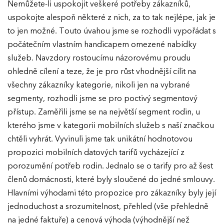
Nemůžete-li uspokojit veškeré potřeby zákazníků,
uspokojte alespoň některé z nich, za to tak nejlépe, jak je
to jen možné. Touto úvahou jsme se rozhodli vypořádat s
počátečním vlastním handicapem omezené nabídky
služeb. Navzdory rostoucímu názorovému proudu
ohledně cílení a teze, že je pro růst vhodnější cílit na
všechny zákazníky kategorie, nikoli jen na vybrané
segmenty, rozhodli jsme se pro poctivý segmentový
přístup. Zaměřili jsme se na největší segment rodin, u
kterého jsme v kategorii mobilních služeb s naší značkou
chtěli vyhrát. Vyvinuli jsme tak unikátní hodnotovou
propozici mobilních datových tarifů vycházející z
porozumění potřeb rodin. Jednalo se o tarify pro až šest
členů domácnosti, které byly sloučené do jedné smlouvy.
Hlavními výhodami této propozice pro zákazníky byly její
jednoduchost a srozumitelnost, přehled (vše přehledně
na jedné faktuře) a cenová výhoda (výhodnější než