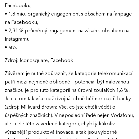
Facebooku,
• 1,8 mio. organický engagement s obsahem na fanpage
na Facebooku,
• 2,31 % průměrný engagement na zásah s obsahem na
Instagramu
• atp.
Zdroj: Iconosquare, Facebook
Závěrem je nutné zdůraznit, že kategorie telekomunikací
patří mezi nejméně oblíbené – potenciál být milovanou
značkou je pro tuto kategorii na úrovni zoufalých 1,6 %.
Je na tom tak více než dvojnásobně hůř než např. banky
(zdroj: Millward Brown: Vše, co jste chtěli vědět o
úspěšných značkách). V neposlední řadě nejen Vodafonu,
ale i celé této zavedené kategorii, chybí jakákoliv
výraznější produktová inovace, a tak jsou výborné