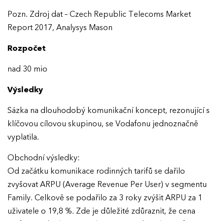
Pozn. Zdroj dat – Czech Republic Telecoms Market
Report 2017, Analysys Mason
Rozpočet
nad 30 mio
EFFIE 2026
Výsledky
O EFFIE
Sázka na dlouhodobý komunikační koncept, rezonující s
klíčovou cílovou skupinou, se Vodafonu jednoznačně
AKTUALITY
vyplatila.
Obchodní výsledky:
VÝSLEDKY
Od začátku komunikace rodinných tarifů se dařilo
zvyšovat ARPU (Average Revenue Per User) v segmentu
GALERIE
Ročník 2025
Family. Celkově se podařilo za 3 roky zvýšit ARPU za 1
Ročník 2024
uživatele o 19,8 %. Zde je důležité zdůraznit, že cena
KONTAKTY