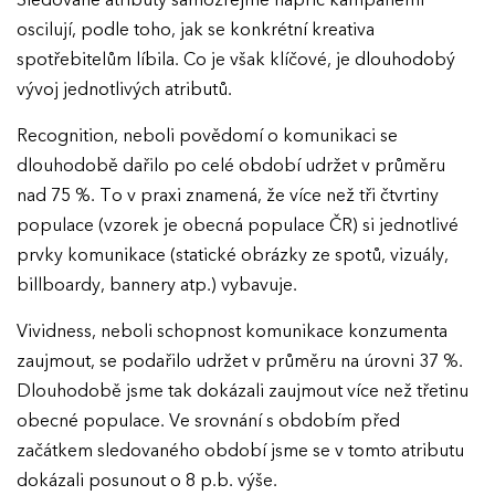
Sledované atributy samozřejmě napříč kampaněmi
oscilují, podle toho, jak se konkrétní kreativa
spotřebitelům líbila. Co je však klíčové, je dlouhodobý
vývoj jednotlivých atributů.
Recognition, neboli povědomí o komunikaci se
dlouhodobě dařilo po celé období udržet v průměru
nad 75 %. To v praxi znamená, že více než tři čtvrtiny
populace (vzorek je obecná populace ČR) si jednotlivé
prvky komunikace (statické obrázky ze spotů, vizuály,
billboardy, bannery atp.) vybavuje.
Vividness, neboli schopnost komunikace konzumenta
zaujmout, se podařilo udržet v průměru na úrovni 37 %.
Dlouhodobě jsme tak dokázali zaujmout více než třetinu
obecné populace. Ve srovnání s obdobím před
začátkem sledovaného období jsme se v tomto atributu
dokázali posunout o 8 p.b. výše.