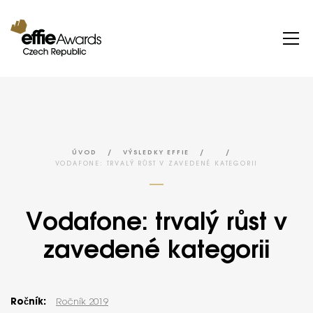
/
/
/
ÚVOD
VÝSLEDKY EFFIE
VODAFONE: TRVALÝ RŮST V ZAVEDENÉ KATEGORII
Vodafone: trvalý růst v
zavedené kategorii
Ročník:
Ročník 2019