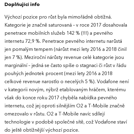
Doplňující info
Výchozí pozice pro růst byla mimořádně obtížná.
Kategorie je značně saturovaná – v roce 2017 dosahovala
penetrace mobilních služeb 142 % (!!!) a pevného
internetu 72,9 %. Penetrace pevného internetu narůstá
jen pomalým tempem (nárůst mezi lety 2016 a 2018 činil
jen 7 %). Meziroční nárůsty revenue celé kategorie jsou
marginální – jedná se často spíše o stagnaci či růst v řádu
pouhých jednotek procent (mezi lety 2016 a 2018
celkové revenue narostlo o necelých 5 %). Vodafone není
v kategorii novým, nýbrž etablovaným hráčem, kterému
však do konce roku 2017 chyběla nabídka pevného
internetu, což jej oproti silnějším O2 a T-Mobile značně
omezovalo v růstu. O2 a T-Mobile navíc sdílejí
technologie v podobě společné sítě, což Vodafone staví
do ještě obtížnější výchozí pozice.