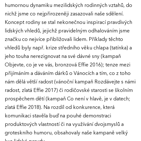
humornou dynamiku mezilidských rodinných vztahů, do
nichž jsme co nejpřirozeněji zasazovali naše sdělení.
Koncept rodiny se stal nekonečnou inspirací pravdivých
lidských vhledů, jejichž pravidelným odhalováním jsme
značku co nejvíce přibližovali lidem. Příklady těchto
vhledů byly např. krize středního věku chlapa (tatínka) a
jeho touha nerezignovat na své dávné sny (kampaň
Objevte, co je ve vás, bronzová Effie 2016); tenze mezi
přijímáním a dáváním dárků o Vánocích a tím, co z toho
nám dělá větší radost (vánoční kampaň Rozdávejte s námi
radost, zlatá Effie 2017) či rodičovské starosti se školním
prospěchem dětí (kampaň Co není v hlavě, je v datech;
zlatá Effie 2018). Na rozdíl od konkurence, která
komunikaci stavěla buď na pouhé demonstraci
produktových vlastností či na využívání dvojsmyslů a
groteskního humoru, obsahovaly naše kampaně velký