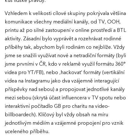
kus lidské pravdy.
Vzhledem k velikosti cílové skupiny pokrývala většina
komunikace všechny mediální kanály, od TV, OOH,
printu až po silné zastoupení v online prostředí a BTL
aktivity. Zásadní bylo vyprávět a rozehrávat rodinné
příběhy tak, abychom byli rodinám co nejblíže. Vždy
jsme se snažili využívat nové a netradiční formáty (byli
jsme prvními v ČR, kdo v reklamě využil formátu 360°
videa pro YT/FB), nebo ‚hackovat‘ formáty (vertikální
videa na Instagramu jako dva vzájemně interagující
příspěvky nad sebou) a propojovat jednotlivé kanály
mezi sebou (skrytá účast influencera v TV spotu nebo
interaktivní počítadlo GB pro charitu na video-
billboardech). Klíčový byl vždy obsah na míru
jednotlivým médiím a vzájemné propojení pro vznik
uceleného příběhu.