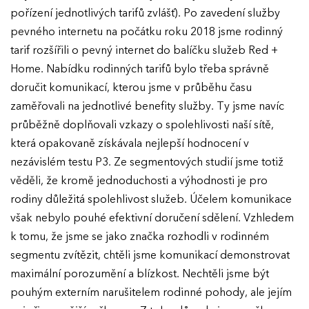
pořízení jednotlivých tarifů zvlášť). Po zavedení služby
pevného internetu na počátku roku 2018 jsme rodinný
tarif rozšířili o pevný internet do balíčku služeb Red +
Home. Nabídku rodinných tarifů bylo třeba správně
doručit komunikací, kterou jsme v průběhu času
zaměřovali na jednotlivé benefity služby. Ty jsme navíc
průběžně doplňovali vzkazy o spolehlivosti naší sítě,
která opakovaně získávala nejlepší hodnocení v
nezávislém testu P3. Ze segmentových studií jsme totiž
věděli, že kromě jednoduchosti a výhodnosti je pro
rodiny důležitá spolehlivost služeb. Účelem komunikace
však nebylo pouhé efektivní doručení sdělení. Vzhledem
k tomu, že jsme se jako značka rozhodli v rodinném
segmentu zvítězit, chtěli jsme komunikací demonstrovat
maximální porozumění a blízkost. Nechtěli jsme být
pouhým externím narušitelem rodinné pohody, ale jejím