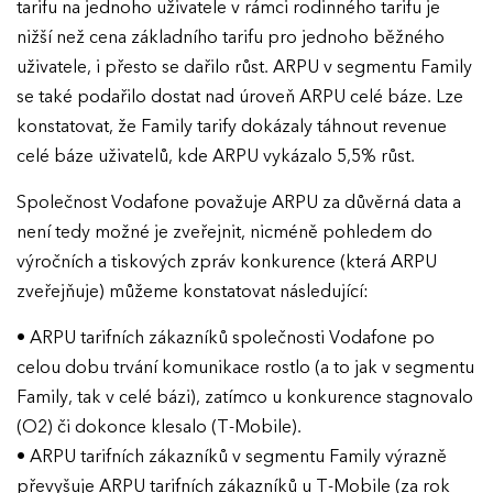
tarifu na jednoho uživatele v rámci rodinného tarifu je
Ročník 2023
nižší než cena základního tarifu pro jednoho běžného
Ročník 2022
uživatele, i přesto se dařilo růst. ARPU v segmentu Family
se také podařilo dostat nad úroveň ARPU celé báze. Lze
Ročník 2021
konstatovat, že Family tarify dokázaly táhnout revenue
Ročník 2020
celé báze uživatelů, kde ARPU vykázalo 5,5% růst.
Ročník 2019
Společnost Vodafone považuje ARPU za důvěrná data a
není tedy možné je zveřejnit, nicméně pohledem do
Ročník 2018
výročních a tiskových zpráv konkurence (která ARPU
Ročník 2017
zveřejňuje) můžeme konstatovat následující:
• ARPU tarifních zákazníků společnosti Vodafone po
celou dobu trvání komunikace rostlo (a to jak v segmentu
Family, tak v celé bázi), zatímco u konkurence stagnovalo
(O2) či dokonce klesalo (T-Mobile).
• ARPU tarifních zákazníků v segmentu Family výrazně
převyšuje ARPU tarifních zákazníků u T-Mobile (za rok