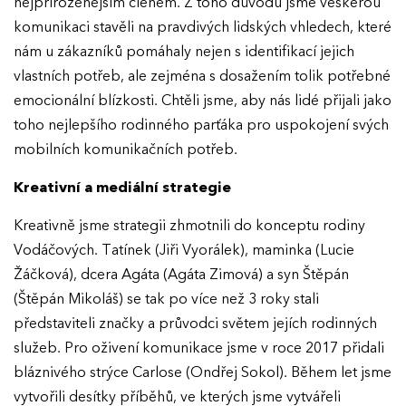
nejpřirozenějším členem. Z toho důvodu jsme veškerou
komunikaci stavěli na pravdivých lidských vhledech, které
nám u zákazníků pomáhaly nejen s identifikací jejich
vlastních potřeb, ale zejména s dosažením tolik potřebné
emocionální blízkosti. Chtěli jsme, aby nás lidé přijali jako
toho nejlepšího rodinného parťáka pro uspokojení svých
mobilních komunikačních potřeb.
Kreativní a mediální strategie
Kreativně jsme strategii zhmotnili do konceptu rodiny
Vodáčových. Tatínek (Jiři Vyorálek), maminka (Lucie
Žáčková), dcera Agáta (Agáta Zimová) a syn Štěpán
(Štěpán Mikoláš) se tak po více než 3 roky stali
představiteli značky a průvodci světem jejích rodinných
služeb. Pro oživení komunikace jsme v roce 2017 přidali
bláznivého strýce Carlose (Ondřej Sokol). Během let jsme
vytvořili desítky příběhů, ve kterých jsme vytvářeli