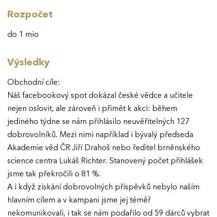
Rozpočet
AKTUALITY
do 1 mio
VÝSLEDKY
Výsledky
GALERIE
Ročník 2025
Obchodní cíle:
Ročník 2024
Náš facebookový spot dokázal české vědce a učitele
KONTAKTY
nejen oslovit, ale zároveň i přimět k akci: během
Ročník 2023
jediného týdne se nám přihlásilo neuvěřitelných 127
Ročník 2022
dobrovolníků. Mezi nimi například i bývalý předseda
Ročník 2021
Akademie věd ČR Jiří Drahoš nebo ředitel brněnského
science centra Lukáš Richter. Stanovený počet přihlášek
Ročník 2020
jsme tak překročili o 81 %.
Ročník 2019
A i když získání dobrovolných příspěvků nebylo naším
hlavním cílem a v kampani jsme jej téměř
Ročník 2018
nekomunikovali, i tak se nám podařilo od 59 dárců vybrat