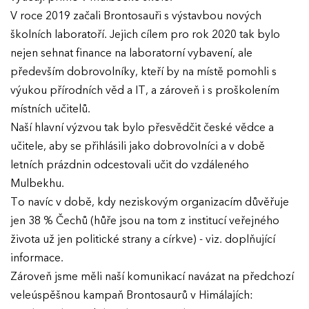
V roce 2019 začali Brontosauři s výstavbou nových
školních laboratoří. Jejich cílem pro rok 2020 tak bylo
nejen sehnat finance na laboratorní vybavení, ale
především dobrovolníky, kteří by na místě pomohli s
výukou přírodních věd a IT, a zároveň i s proškolením
místních učitelů.
Naší hlavní výzvou tak bylo přesvědčit české vědce a
učitele, aby se přihlásili jako dobrovolníci a v době
letních prázdnin odcestovali učit do vzdáleného
Mulbekhu.
To navíc v době, kdy neziskovým organizacím důvěřuje
jen 38 % Čechů (hůře jsou na tom z institucí veřejného
života už jen politické strany a církve) - viz. doplňující
informace.
Zároveň jsme měli naší komunikací navázat na předchozí
veleúspěšnou kampaň Brontosaurů v Himálajích: