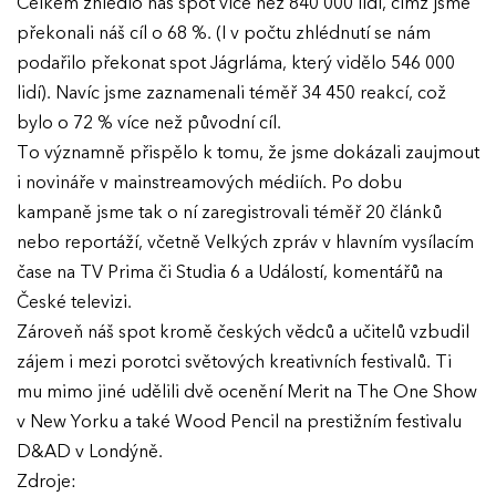
Celkem zhlédlo náš spot více než 840 000 lidí, čímž jsme
překonali náš cíl o 68 %. (I v počtu zhlédnutí se nám
podařilo překonat spot Jágrláma, který vidělo 546 000
lidí). Navíc jsme zaznamenali téměř 34 450 reakcí, což
bylo o 72 % více než původní cíl.
To významně přispělo k tomu, že jsme dokázali zaujmout
i novináře v mainstreamových médiích. Po dobu
kampaně jsme tak o ní zaregistrovali téměř 20 článků
nebo reportáží, včetně Velkých zpráv v hlavním vysílacím
čase na TV Prima či Studia 6 a Událostí, komentářů na
České televizi.
Zároveň náš spot kromě českých vědců a učitelů vzbudil
zájem i mezi porotci světových kreativních festivalů. Ti
mu mimo jiné udělili dvě ocenění Merit na The One Show
v New Yorku a také Wood Pencil na prestižním festivalu
D&AD v Londýně.
Zdroje: