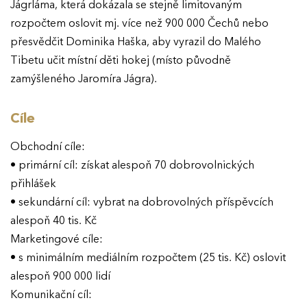
Jágrláma, která dokázala se stejně limitovaným
rozpočtem oslovit mj. více než 900 000 Čechů nebo
přesvědčit Dominika Haška, aby vyrazil do Malého
Tibetu učit místní děti hokej (místo původně
zamýšleného Jaromíra Jágra).
Cíle
Obchodní cíle:
• primární cíl: získat alespoň 70 dobrovolnických
přihlášek
• sekundární cíl: vybrat na dobrovolných příspěvcích
alespoň 40 tis. Kč
Marketingové cíle:
• s minimálním mediálním rozpočtem (25 tis. Kč) oslovit
alespoň 900 000 lidí
Komunikační cíl: