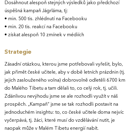
Dosáhnout alespoň stejných výsledků jako předchozí
úspěšná kampaň Jágrláma, tj:
• min. 500 tis. zhlédnutí na Facebooku
• min. 20 tis. reakcí na Facebooku
• získat alespoň 10 zmínek v médiích
Strategie
Zásadní otázkou, kterou jsme potřebovali vyřešit, bylo,
jak přimět české učitele, aby v době letních prázdnin (tj.
jejich zaslouženého volna) dobrovolně odletěli 6700 km
do Malého Tibetu a tam dělali to, co celý rok, tj. učili.
Zdánlivou nevýhodu jsme se ale rozhodli využít v náš
prospěch. „Kampaň“ jsme se tak rozhodli postavit na
jednoduchém insightu: to, co české učitele doma nejvíc
vyčerpává, tj. žáci, které musí do vzdělávání nutit, je
naopak může v Malém Tibetu energií nabít.