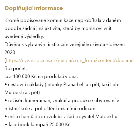
Doplňující informace
Kromě popisované komunikace neprobíhala v daném
období žádná jiná aktivita, která by mohla ovlivnit
uvedené výsledky.
Důvěra k vybraným institucím veřejného života – březen
2020
(
https://cvvm.soc.cas.cz/media/com_form2content/docume
Rozpočet:
cca 100 000 Kč na produkci videa:
• cestovní náklady (letenky Praha-Leh a zpět, taxi Leh-
Mulbekh a zpět)
• režisér, kameraman, zvukař a produkce ubytovaní v
EFFIE 2026
místní škole a pohoštění místními rodinami
• místo herců dobrovolníci z řad obyvatel Mulbekhu
+ facebook kampaň 25.000 Kč
O EFFIE