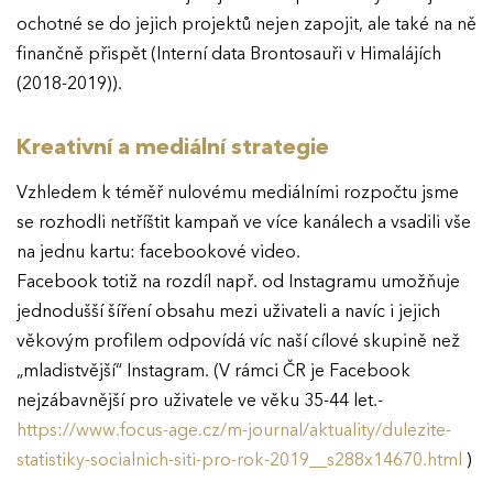
ochotné se do jejich projektů nejen zapojit, ale také na ně
finančně přispět (Interní data Brontosauři v Himalájích
(2018-2019)).
Kreativní a mediální strategie
Vzhledem k téměř nulovému mediálními rozpočtu jsme
se rozhodli netříštit kampaň ve více kanálech a vsadili vše
na jednu kartu: facebookové video.
Facebook totiž na rozdíl např. od Instagramu umožňuje
jednodušší šíření obsahu mezi uživateli a navíc i jejich
věkovým profilem odpovídá víc naší cílové skupině než
„mladistvější“ Instagram. (V rámci ČR je Facebook
nejzábavnější pro uživatele ve věku 35-44 let.-
https://www.focus-age.cz/m-journal/aktuality/dulezite-
statistiky-socialnich-siti-pro-rok-2019__s288x14670.html
)