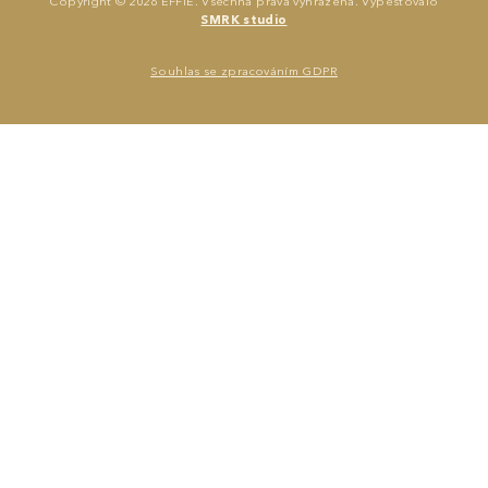
Copyright © 2026 EFFIE. Všechna práva vyhrazena. Vypěstovalo
SMRK studio
Jana Karásková
Souhlas se zpracováním GDPR