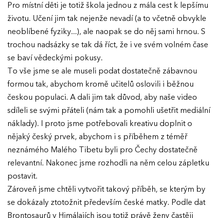
Pro místní děti je totiž škola jednou z mála cest k lepšímu
životu. Učení jim tak nejenže nevadí (a to včetně obvykle
neoblíbené fyziky...), ale naopak se do něj sami hrnou. S
trochou nadsázky se tak dá říct, že i ve svém volném čase
se baví vědeckými pokusy.
To vše jsme se ale museli podat dostatečně zábavnou
formou tak, abychom kromě učitelů oslovili i běžnou
českou populaci. A dali jim tak důvod, aby naše video
sdíleli se svými přáteli (nám tak a pomohli ušetřit mediální
náklady). I proto jsme potřebovali kreativu doplnit o
nějaký český prvek, abychom i s příběhem z téměř
neznámého Malého Tibetu byli pro Čechy dostatečně
relevantní. Nakonec jsme rozhodli na něm celou zápletku
postavit.
Zároveň jsme chtěli vytvořit takový příběh, se kterým by
se dokázaly ztotožnit především české matky. Podle dat
Brontosaurů v Himálajích jsou totiž právě ženy častěji