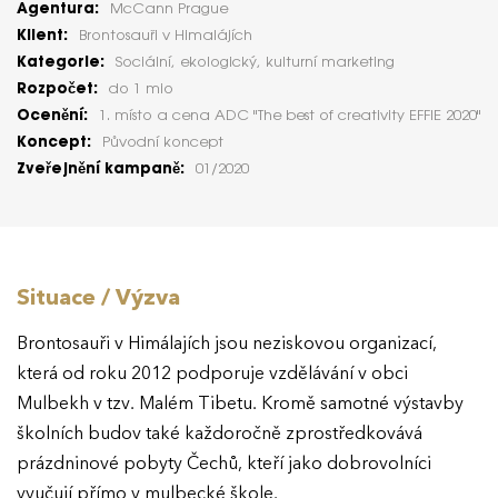
Agentura:
McCann Prague
Klient:
Brontosauři v Himalájích
Kategorie:
Sociální, ekologický, kulturní marketing
Rozpočet:
do 1 mio
Ocenění:
1. místo a cena ADC "The best of creativity EFFIE 2020"
Koncept:
Původní koncept
Zveřejnění kampaně:
01/2020
Situace / Výzva
Brontosauři v Himálajích jsou neziskovou organizací,
která od roku 2012 podporuje vzdělávání v obci
Mulbekh v tzv. Malém Tibetu. Kromě samotné výstavby
školních budov také každoročně zprostředkovává
prázdninové pobyty Čechů, kteří jako dobrovolníci
vyučují přímo v mulbecké škole.