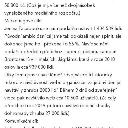
Ročník 2017
58 800 Kč. (Což je mj. více než dvojnásobek
vynaloženého mediálního rozpočtu.)
Marketingové cíle:
Jen na Facebooku se nám podařilo oslovit 1 404 539 lidí.
Původní ambiciózní cíl jsme tak dokázali nejen splnit, ale
dokonce jsme ho i překonali o 56 %. Navíc se nám
podařilo předčít i předchozí super-úspěšnou kampaň
Brontosaurů v Himálajích: Jágrláma, která v roce 2018
oslovila cca 939 000 lidí.
Díky tomu jsme navíc téměř zdvojnásobili historický
rekord v návštěvnosti webu organizace: za jediný den jej
navštívily zhruba 2000 lidí. Během 9 dnů od zveřejnění
videa pak navštívilo web cca 10 600 uživatelů. (Za celý
předchozí rok 2019 přitom navštívilo stejné stránky
dohromady zhruba 27 000 lidí.)
Komunikační cíl: