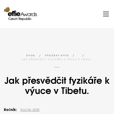
/
/
/
ÚVOD
VÝSLEDKY EFFIE
JAK PŘESVĚDČIT FYZIKÁŘE K VÝUCE V TIBETU.
Jak přesvědčit fyzikáře k
výuce v Tibetu.
Ročník:
Ročník 2020