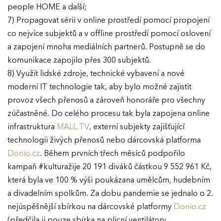
people HOME a další;
7) Propagovat sérii v online prostředí pomocí propojení
co nejvíce subjektů a v offline prostředí pomocí oslovení
a zapojení mnoha mediálních partnerů. Postupně se do
komunikace zapojilo přes 300 subjektů.
8) Využít lidské zdroje, technické vybavení a nové
moderní IT technologie tak, aby bylo možné zajistit
provoz všech přenosů a zároveň honoráře pro všechny
zúčastněné. Do celého procesu tak byla zapojena online
infrastruktura
MALL.TV
, externí subjekty zajišťující
technologii živých přenosů nebo dárcovská platforma
Donio.cz
. Během prvních třech měsíců podpořilo
kampaň #kulturažije 20 191 diváků částkou 9 552 961 Kč,
která byla ve 100 % výši poukázana umělcům, hudebním
a divadelním spolkům. Za dobu pandemie se jednalo o 2.
nejúspěšnější sbírkou na dárcovské platformy
Donio.cz
(předčila ji pouze sbírka na plicní ventilátory,