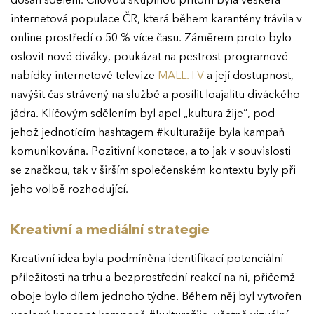
dosah sdělení. Cílovou skupinou přitom byla veškerá
internetová populace ČR, která během karantény trávila v
online prostředí o 50 % více času. Záměrem proto bylo
oslovit nové diváky, poukázat na pestrost programové
nabídky internetové televize
MALL.TV
a její dostupnost,
navýšit čas strávený na službě a posílit loajalitu diváckého
jádra. Klíčovým sdělením byl apel „kultura žije“, pod
jehož jednotícím hashtagem #kulturažije byla kampaň
komunikována. Pozitivní konotace, a to jak v souvislosti
se značkou, tak v širším společenském kontextu byly při
jeho volbě rozhodující.
Kreativní a mediální strategie
Kreativní idea byla podmíněna identifikací potenciální
příležitosti na trhu a bezprostřední reakcí na ni, přičemž
oboje bylo dílem jednoho týdne. Během něj byl vytvořen