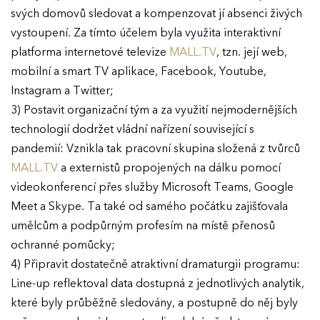
svých domovů sledovat a kompenzovat jí absenci živých
vystoupení. Za tímto účelem byla využita interaktivní
platforma internetové televize
MALL.TV
, tzn. její web,
mobilní a smart TV aplikace, Facebook, Youtube,
Instagram a Twitter;
3) Postavit organizační tým a za využití nejmodernějších
technologií dodržet vládní nařízení související s
pandemií: Vznikla tak pracovní skupina složená z tvůrců
MALL.TV
a externistů propojených na dálku pomocí
videokonferencí přes služby Microsoft Teams, Google
Meet a Skype. Ta také od samého počátku zajišťovala
umělcům a podpůrným profesím na místě přenosů
ochranné pomůcky;
4) Připravit dostatečně atraktivní dramaturgii programu:
Line-up reflektoval data dostupná z jednotlivých analytik,
které byly průběžně sledovány, a postupně do něj byly