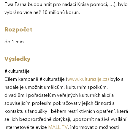
Ewa Farna budou hrát pro nadaci Krása pomoci, …), bylo
vybráno více než 10 milionů korun.
Rozpočet
do 1 mio
Výsledky
#kulturažije
Cílem kampaně #kulturažije (
www.kulturazije.cz)
bylo a
nadále je umožnit umělcům, kulturním spolkům,
divadlům i pořadatelům veřejných kulturních akcí a
souvisejícím profesím pokračovat v jejich činnosti a
kontaktu s fanoušky i během restriktivních opatření, která
se jich bezprostředně dotýkají, upozornit na živá vysílání
internetové televize
MALL.TV
, informovat o možnosti