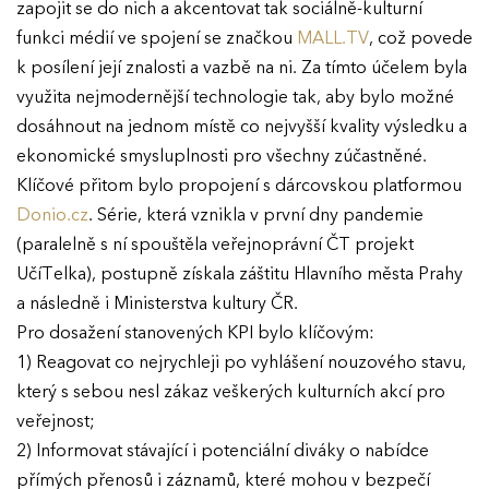
zapojit se do nich a akcentovat tak sociálně-kulturní
funkci médií ve spojení se značkou
MALL.TV
, což povede
k posílení její znalosti a vazbě na ni. Za tímto účelem byla
využita nejmodernější technologie tak, aby bylo možné
dosáhnout na jednom místě co nejvyšší kvality výsledku a
ekonomické smysluplnosti pro všechny zúčastněné.
Klíčové přitom bylo propojení s dárcovskou platformou
Donio.cz
. Série, která vznikla v první dny pandemie
(paralelně s ní spouštěla veřejnoprávní ČT projekt
UčíTelka), postupně získala záštitu Hlavního města Prahy
a následně i Ministerstva kultury ČR.
Pro dosažení stanovených KPI bylo klíčovým:
1) Reagovat co nejrychleji po vyhlášení nouzového stavu,
který s sebou nesl zákaz veškerých kulturních akcí pro
veřejnost;
2) Informovat stávající i potenciální diváky o nabídce
přímých přenosů i záznamů, které mohou v bezpečí