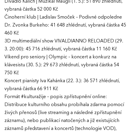
Divadlo Kalich | Muzikál Mauglí (1. 5.): 51 890 zhlédnutí,
vybraná částka 52 000 Kč
Činoherní klub | Ladislav Smoček – Podivné odpoledne
Dr. Zvonka Burkeho: 41 648 zhlédnutí, vybraná částka 45
460 Kč
3D multimediální show VIVALDIANNO RELOADED (29.
3. 20:00): 45 716 zhlédnutí, vybraná částka 11 160 Kč
Víkend pro seniory | Olympic – koncert a konkurz na
klávesistu (30. 5.): 29 673 zhlédnutí, vybraná částka 54
750 Kč
Koncert pianisty Iva Kahánka (22. 3.): 36 571 zhlédnutí,
vybraná částka 66 911 Kč
Formát #kulturažije – popis zpřístupnění online:
Distribuce kulturního obsahu probíhala zdarma pomocí
živých přenosů (live streaming a následné zpřístupnění
záznamu), nebo publikací natočených a již existujících
záznamů představení a koncertů (technologie VOD),