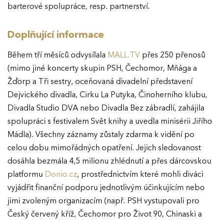
barterové spolupráce, resp. partnerství.
Doplňující informace
Během tří měsíců odvysílala
MALL.TV
přes 250 přenosů
(mimo jiné koncerty skupin PSH, Čechomor, Mňága a
Žďorp a Tři sestry, oceňovaná divadelní představení
Dejvického divadla, Cirku La Putyka, Činoherního klubu,
Divadla Studio DVA nebo Divadla Bez zábradlí, zahájila
spolupráci s festivalem Svět knihy a uvedla minisérii Jiřího
Mádla). Všechny záznamy zůstaly zdarma k vidění po
celou dobu mimořádných opatření. Jejich sledovanost
dosáhla bezmála 4,5 milionu zhlédnutí a přes dárcovskou
platformu
Donio.cz
, prostřednictvím které mohli diváci
vyjádřit finanční podporu jednotlivým účinkujícím nebo
jimi zvoleným organizacím (např. PSH vystupovali pro
Český červený kříž, Čechomor pro Život 90, Chinaski a