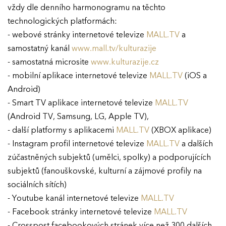
vždy dle denního harmonogramu na těchto
technologických platformách:
- webové stránky internetové televize
MALL.TV
a
samostatný kanál
www.mall.tv/kulturazije
- samostatná microsite
www.kulturazije.cz
- mobilní aplikace internetové televize
MALL.TV
(iOS a
Android)
- Smart TV aplikace internetové televize
MALL.TV
(Android TV, Samsung, LG, Apple TV),
- další platformy s aplikacemi
MALL.TV
(XBOX aplikace)
- Instagram profil internetové televize
MALL.TV
a dalších
zúčastněných subjektů (umělci, spolky) a podporujících
subjektů (fanouškovské, kulturní a zájmové profily na
sociálních sítích)
- Youtube kanál internetové televize
MALL.TV
- Facebook stránky internetové televize
MALL.TV
- Crosspost facebookových stránek více než 300 dalších