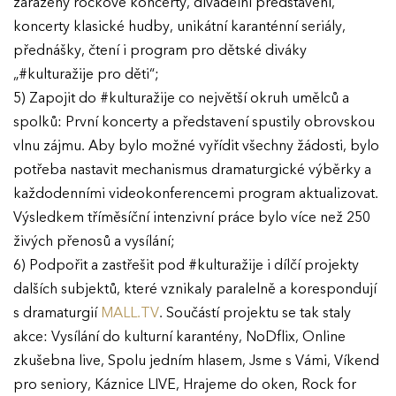
zařazeny rockové koncerty, divadelní představení,
koncerty klasické hudby, unikátní karanténní seriály,
přednášky, čtení i program pro dětské diváky
„#kulturažije pro děti“;
5) Zapojit do #kulturažije co největší okruh umělců a
spolků: První koncerty a představení spustily obrovskou
vlnu zájmu. Aby bylo možné vyřídit všechny žádosti, bylo
potřeba nastavit mechanismus dramaturgické výběrky a
každodenními videokonferencemi program aktualizovat.
Výsledkem tříměsíční intenzivní práce bylo více než 250
živých přenosů a vysílání;
6) Podpořit a zastřešit pod #kulturažije i dílčí projekty
dalších subjektů, které vznikaly paralelně a korespondují
s dramaturgií
MALL.TV
. Součástí projektu se tak staly
akce: Vysílání do kulturní karantény, NoDflix, Online
zkušebna live, Spolu jedním hlasem, Jsme s Vámi, Víkend
pro seniory, Káznice LIVE, Hrajeme do oken, Rock for