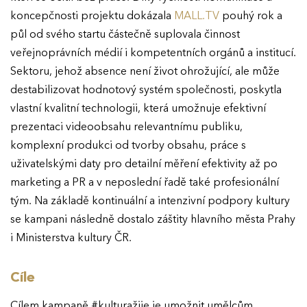
koncepčnosti projektu dokázala
MALL.TV
pouhý rok a
půl od svého startu částečně suplovala činnost
veřejnoprávních médií i kompetentních orgánů a institucí.
Sektoru, jehož absence není život ohrožující, ale může
destabilizovat hodnotový systém společnosti, poskytla
vlastní kvalitní technologii, která umožnuje efektivní
prezentaci videoobsahu relevantnímu publiku,
komplexní produkci od tvorby obsahu, práce s
uživatelskými daty pro detailní měření efektivity až po
marketing a PR a v neposlední řadě také profesionální
tým. Na základě kontinuální a intenzivní podpory kultury
se kampani následně dostalo záštity hlavního města Prahy
i Ministerstva kultury ČR.
Cíle
Cílem kampaně #kulturažije je umožnit umělcům,