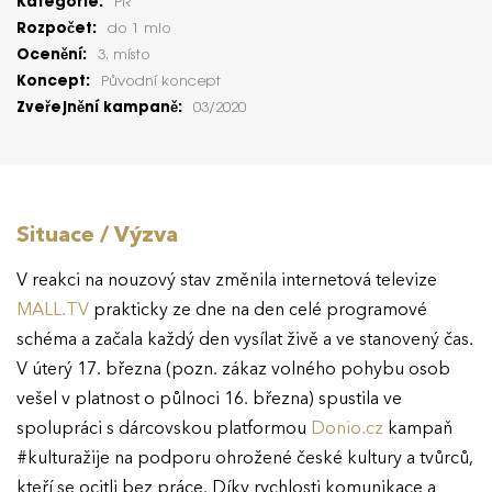
Kategorie:
PR
Rozpočet:
do 1 mio
Ocenění:
3. místo
Koncept:
Původní koncept
Zveřejnění kampaně:
03/2020
Situace / Výzva
V reakci na nouzový stav změnila internetová televize
MALL.TV
prakticky ze dne na den celé programové
schéma a začala každý den vysílat živě a ve stanovený čas.
V úterý 17. března (pozn. zákaz volného pohybu osob
vešel v platnost o půlnoci 16. března) spustila ve
spolupráci s dárcovskou platformou
Donio.cz
kampaň
#kulturažije na podporu ohrožené české kultury a tvůrců,
kteří se ocitli bez práce. Díky rychlosti komunikace a