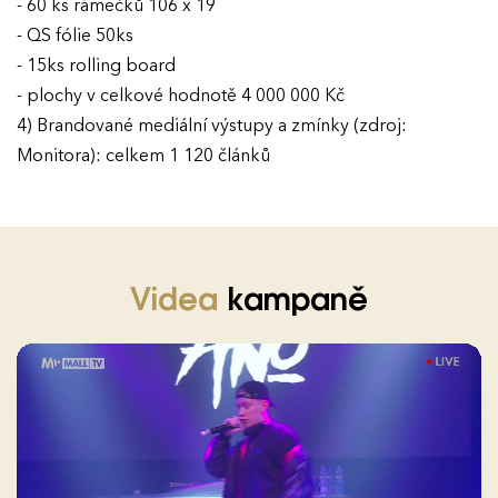
- 60 ks rámečků 106 x 19
- QS fólie 50ks
- 15ks rolling board
- plochy v celkové hodnotě 4 000 000 Kč
4) Brandované mediální výstupy a zmínky (zdroj:
Monitora): celkem 1 120 článků
Videa
kampaně