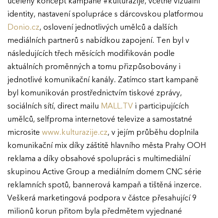
ucelený koncept kampaně #kulturažije, včetně vizuální
identity, nastavení spolupráce s dárcovskou platformou
Donio.cz
, oslovení jednotlivých umělců a dalších
mediálních partnerů s nabídkou zapojení. Ten byl v
následujících třech měsících modifikován podle
aktuálních proměnných a tomu přizpůsobovány i
jednotlivé komunikační kanály. Zatímco start kampaně
byl komunikován prostřednictvím tiskové zprávy,
sociálních sítí, direct mailu
MALL.TV
i participujících
umělců, selfproma internetové televize a samostatné
microsite
www.kulturazije.cz
, v jejím průběhu doplnila
komunikační mix díky záštitě hlavního města Prahy OOH
reklama a díky obsahové spolupráci s multimediální
skupinou Active Group a mediálním domem CNC série
reklamních spotů, bannerová kampaň a tištěná inzerce.
Veškerá marketingová podpora v částce přesahující 9
milionů korun přitom byla předmětem vyjednané