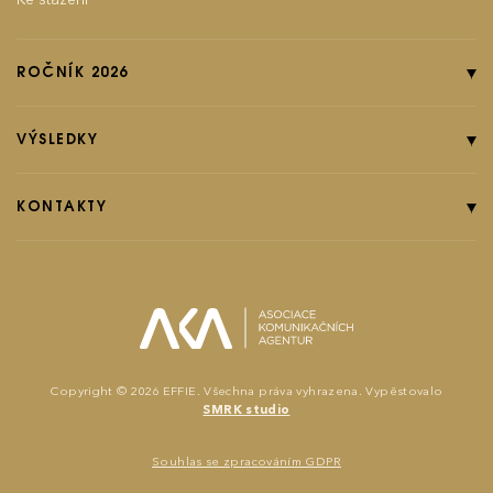
ROČNÍK 2026
Online přihláška
Pravidla soutěže
VÝSLEDKY
Kategorie
Ročník 2025
Poplatky
Ročník 2024
KONTAKTY
EFFIground s.r.o.
Termíny
Ročník 2023
Effie booklet
Ročník 2022
Ročník 2021
effie@effie.cz
Michaela Pišiová
Copyright © 2026 EFFIE. Všechna práva vyhrazena. Vypěstovalo
SMRK studio
Jana Karásková
Souhlas se zpracováním GDPR