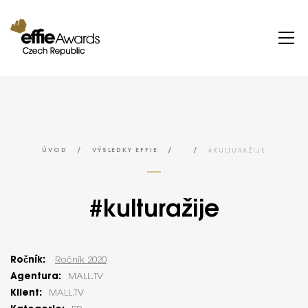
/
/
/
#KULTURAŽIJE
ÚVOD
VÝSLEDKY EFFIE
#kulturažije
Ročník:
Ročník 2020
Agentura:
MALL.TV
Klient:
MALL.TV