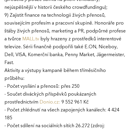
nejúspěšnější v historii českého crowdfundingu);
9) Zajistit finance na technologii živých přenosů,
souvisejícím profesím a pracovní skupině. Honoráře pro
EFFIE 2026
štáby živých přenosů, marketing a PR, podpůrné profese
a tvůrce
MALL.tv
byly hrazeny z prostředků interentové
O EFFIE
televize. Sérii finančně podpořili také E.ON, Niceboy,
Dell, VISA, Komerční banka, Penny Market, Jägermeister,
AKTUALITY
Fast.
Aktivity a výstupy kampaně během tříměsíčního
VÝSLEDKY
průběhu:
- Počet vysílání a přenosů: přes 250
GALERIE
- Součet diváckých příspěvků poukázaných
Ročník 2025
prostřednictvím
Donio.cz:
9 552 961 Kč
Ročník 2024
KONTAKTY
- Počet zhlédnutí na všech zapojených kanálech: 4 424
Ročník 2023
185
- Počet sdílení na sociálních sítích 26.272 (zdroj:
Ročník 2022