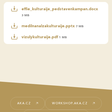
effie_kulturaije_pedstavenkampan.docx
3 MB
medilnanalzakulturaije.pptx
7 MB
vizulykulturaije.pdf
1 MB
AKA.CZ
WORKSHOP.AKA.CZ