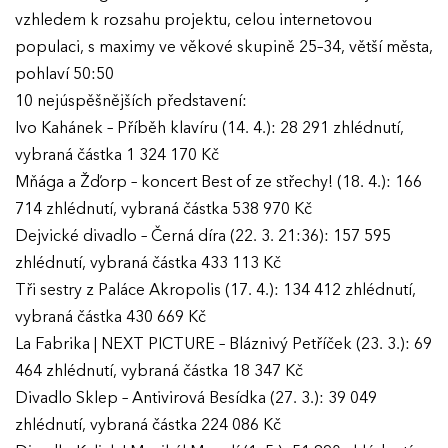
vzhledem k rozsahu projektu, celou internetovou
populaci, s maximy ve věkové skupině 25–34, větší města,
pohlaví 50:50
10 nejúspěšnějších představení:
Ivo Kahánek – Příběh klavíru (14. 4.): 28 291 zhlédnutí,
vybraná částka 1 324 170 Kč
Mňága a Žďorp – koncert Best of ze střechy! (18. 4.): 166
714 zhlédnutí, vybraná částka 538 970 Kč
Dejvické divadlo – Černá díra (22. 3. 21:36): 157 595
zhlédnutí, vybraná částka 433 113 Kč
Tři sestry z Paláce Akropolis (17. 4.): 134 412 zhlédnutí,
vybraná částka 430 669 Kč
La Fabrika | NEXT PICTURE – Bláznivý Petříček (23. 3.): 69
464 zhlédnutí, vybraná částka 18 347 Kč
Divadlo Sklep – Antivirová Besídka (27. 3.): 39 049
zhlédnutí, vybraná částka 224 086 Kč