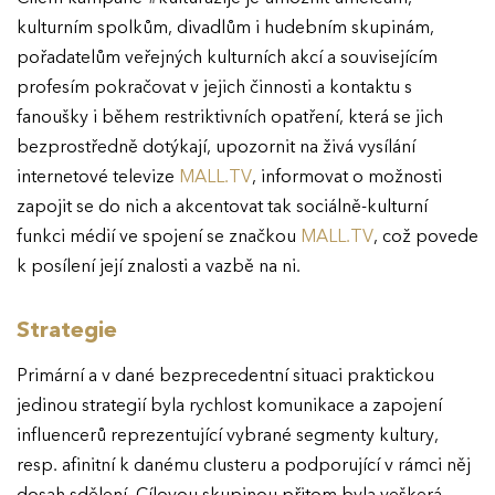
kulturním spolkům, divadlům i hudebním skupinám,
pořadatelům veřejných kulturních akcí a souvisejícím
profesím pokračovat v jejich činnosti a kontaktu s
fanoušky i během restriktivních opatření, která se jich
bezprostředně dotýkají, upozornit na živá vysílání
internetové televize
MALL.TV
, informovat o možnosti
zapojit se do nich a akcentovat tak sociálně-kulturní
funkci médií ve spojení se značkou
MALL.TV
, což povede
k posílení její znalosti a vazbě na ni.
Strategie
Primární a v dané bezprecedentní situaci praktickou
jedinou strategií byla rychlost komunikace a zapojení
influencerů reprezentující vybrané segmenty kultury,
resp. afinitní k danému clusteru a podporující v rámci něj