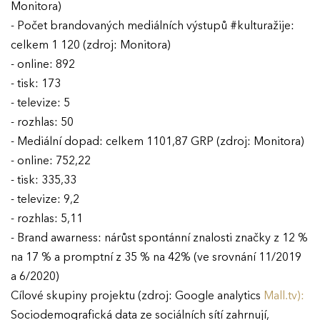
Monitora)
Ročník 2021
- Počet brandovaných mediálních výstupů #kulturažije:
celkem 1 120 (zdroj: Monitora)
Ročník 2020
- online: 892
Ročník 2019
- tisk: 173
- televize: 5
Ročník 2018
- rozhlas: 50
Ročník 2017
- Mediální dopad: celkem 1101,87 GRP (zdroj: Monitora)
- online: 752,22
- tisk: 335,33
- televize: 9,2
- rozhlas: 5,11
- Brand awarness: nárůst spontánní znalosti značky z 12 %
na 17 % a promptní z 35 % na 42% (ve srovnání 11/2019
a 6/2020)
Cílové skupiny projektu (zdroj: Google analytics
Mall.tv):
Sociodemografická data ze sociálních sítí zahrnují,