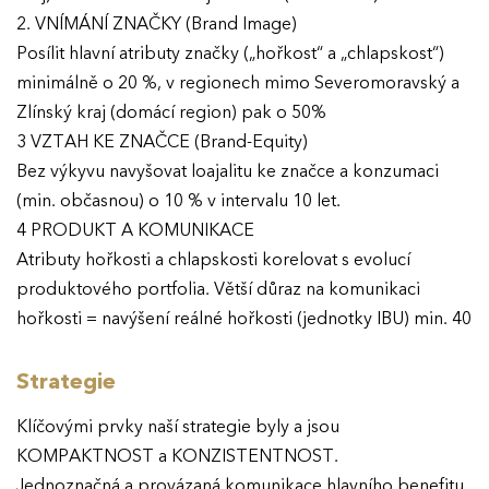
2. VNÍMÁNÍ ZNAČKY (Brand Image)
Posílit hlavní atributy značky („hořkost“ a „chlapskost“)
minimálně o 20 %, v regionech mimo Severomoravský a
Zlínský kraj (domácí region) pak o 50%
3 VZTAH KE ZNAČCE (Brand-Equity)
Bez výkyvu navyšovat loajalitu ke značce a konzumaci
(min. občasnou) o 10 % v intervalu 10 let.
4 PRODUKT A KOMUNIKACE
Atributy hořkosti a chlapskosti korelovat s evolucí
produktového portfolia. Větší důraz na komunikaci
hořkosti = navýšení reálné hořkosti (jednotky IBU) min. 40
Strategie
Klíčovými prvky naší strategie byly a jsou
KOMPAKTNOST a KONZISTENTNOST.
Jednoznačná a provázaná komunikace hlavního benefitu