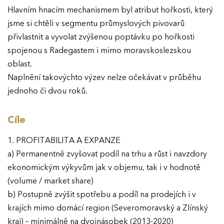
Hlavním hnacím mechanismem byl atribut hořkosti, který
jsme si chtěli v segmentu průmyslových pivovarů
přivlastnit a vyvolat zvýšenou poptávku po hořkosti
spojenou s Radegastem i mimo moravskoslezskou
oblast.
Naplnění takovýchto výzev nelze očekávat v průběhu
jednoho či dvou roků.
Cíle
1. PROFITABILITA A EXPANZE
a) Permanentně zvyšovat podíl na trhu a růst i navzdory
ekonomickým výkyvům jak v objemu, tak i v hodnotě
(volume / market share)
b) Postupně zvýšit spotřebu a podíl na prodejích i v
krajích mimo domácí region (Severomoravský a Zlínský
kraj) – minimálně na dvojnásobek (2013-2020)