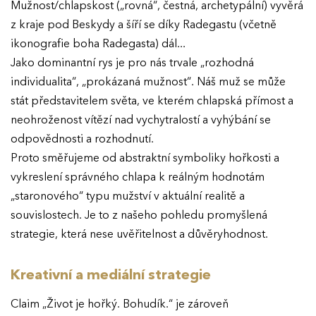
Mužnost/chlapskost („rovná“, čestná, archetypální) vyvěrá
z kraje pod Beskydy a šíří se díky Radegastu (včetně
ikonografie boha Radegasta) dál...
Jako dominantní rys je pro nás trvale „rozhodná
individualita“, „prokázaná mužnost“. Náš muž se může
stát představitelem světa, ve kterém chlapská přímost a
neohroženost vítězí nad vychytralostí a vyhýbání se
odpovědnosti a rozhodnutí.
Proto směřujeme od abstraktní symboliky hořkosti a
vykreslení správného chlapa k reálným hodnotám
„staronového“ typu mužství v aktuální realitě a
souvislostech. Je to z našeho pohledu promyšlená
strategie, která nese uvěřitelnost a důvěryhodnost.
Kreativní a mediální strategie
Claim „Život je hořký. Bohudík.“ je zároveň