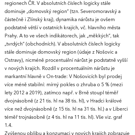
regionech ČR. V absolutních číslech logicky stále
dominuje „domovský region“ (tzn. Severomoravský a
částečně i Zlínský kraj), dynamika nárůstu je ovšem
podstatně větší v ostatních krajích, vč. hlavního města
Prahy. A to ve všech indikátorech, jak „měkkých“, tak
„tvrdých“ (obchodních). V absolutních číslech logicky
stále dominuje domovský region (údaje z Nošovic a
Ostravy), nicméně procentuální nárůst je podstatně vyšší
v nových krajích. Rozdíl v procentuálním nárůstu je
markantní hlavně v On-trade: V Nošovicích byl prodej
více méně stabilní: mírný pokles o zhruba o 5 % (mezi
lety 2012 a 2019), zatímco např. v Brně stoupl téměř
dvojnásobně (z 21 tis. hl na 38 tis. hl), v Hradci králové
více než dvojnásobně (z 15 tis. hl na 31 tis. hl.) a v Liberci
téměř trojnásobně (z 4 tis. hl na 11 tis. hl). Vše viz. graf
1.4.
Zvýšenou oblibu a konzumaci v nových krajích zobrazuje