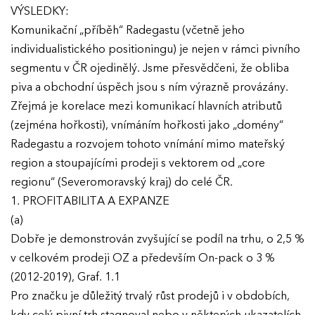
VÝSLEDKY:
Komunikační „příběh“ Radegastu (včetně jeho
individualistického positioningu) je nejen v rámci pivního
segmentu v ČR ojedinělý. Jsme přesvědčeni, že obliba
piva a obchodní úspěch jsou s ním výrazně provázány.
Zřejmá je korelace mezi komunikací hlavních atributů
(zejména hořkosti), vnímáním hořkosti jako „domény“
Radegastu a rozvojem tohoto vnímání mimo mateřský
region a stoupajícími prodeji s vektorem od „core
EFFIE 2026
regionu“ (Severomoravský kraj) do celé ČR.
1. PROFITABILITA A EXPANZE
O EFFIE
(a)
Dobře je demonstrován zvyšující se podíl na trhu, o 2,5 %
AKTUALITY
v celkovém prodeji OZ a především On-pack o 3 %
(2012-2019), Graf. 1.1
VÝSLEDKY
Pro značku je důležitý trvalý růst prodejů i v obdobích,