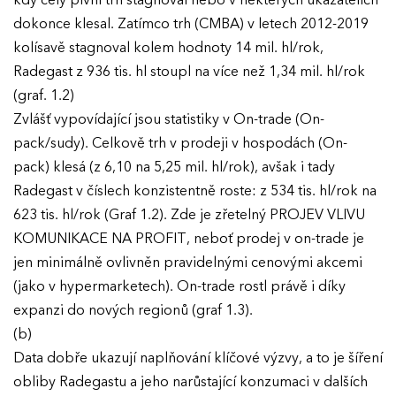
kdy celý pivní trh stagnoval nebo v některých ukazatelích
GALERIE
dokonce klesal. Zatímco trh (CMBA) v letech 2012-2019
Ročník 2025
kolísavě stagnoval kolem hodnoty 14 mil. hl/rok,
Ročník 2024
KONTAKTY
Radegast z 936 tis. hl stoupl na více než 1,34 mil. hl/rok
Ročník 2023
(graf. 1.2)
Zvlášť vypovídající jsou statistiky v On-trade (On-
Ročník 2022
pack/sudy). Celkově trh v prodeji v hospodách (On-
Ročník 2021
pack) klesá (z 6,10 na 5,25 mil. hl/rok), avšak i tady
Radegast v číslech konzistentně roste: z 534 tis. hl/rok na
Ročník 2020
623 tis. hl/rok (Graf 1.2). Zde je zřetelný PROJEV VLIVU
Ročník 2019
KOMUNIKACE NA PROFIT, neboť prodej v on-trade je
jen minimálně ovlivněn pravidelnými cenovými akcemi
Ročník 2018
(jako v hypermarketech). On-trade rostl právě i díky
Ročník 2017
expanzi do nových regionů (graf 1.3).
(b)
Data dobře ukazují naplňování klíčové výzvy, a to je šíření
obliby Radegastu a jeho narůstající konzumaci v dalších