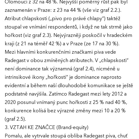
Olomouci z 32 na 48 %. Nejvyšší poměrný růst pak byl
zaznamenán v Praze: z 23 na 44 % (vše viz graf 2.2.).
Atribut chlapskosti („pivo pro právé chlapy“) taktéž
stoupal ve vnímání respondentů, i když ne tak strmě jako
hořkost (viz graf 2.3). Nejvýrazněji poskočil v hradeckém
kraji (z 21 na téměř 42 %) a v Praze (ze 17 na 30 %).
Mezi hlavními konkurenčními značkami piva vede
Radegast v obou zmíněných atributech. V „chlapskosti“
není dominance tak významná (graf 2.4), nicméně u
intrinsikové ikony „hořkosti“ je dominance naprosto
evidentní a během naší dlouhodobé komunikace se ještě
podstatně navýšila. Zatímco Radegast mezi lety 2012 a
2020 posunul vnímaný punc hořkosti z 25 % nad 40 %,
konkurence kolísá bez výrazné změny mezi 10 a 20 %
(graf 2.5).
3. VZTAH KE ZNAČCE (Brand-equity)
Pomalu, ale vytrvale stoupá obliba Radegast piva, chuť