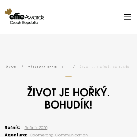
/
/
/
ŽIVOT JE HOŘKÝ. BOHUDÍK!
ÚVOD
VÝSLEDKY EFFIE
ŽIVOT JE HOŘKÝ.
BOHUDÍK!
Ročník:
Ročník 2020
Agentura:
Boomerang Communication