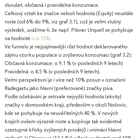
zkoušet, občasná i pravidelná konzumace.
Celkový vztah ke značce neboli hodnota (Equity) neustále
roste (od 6% do 9%, viz graf 3.1), což je velmi slušný
výsledek, uvážíme-li, že např. Pilsner Urquell se pohybuje
na hodnoté
cca.15%
.
Ve funnelu je nejzajímavější růst hodnot deklarovaného
zájmu vzorku populace o zvýšenou konzumaci (graf 3.2):
Občasná konzumace: o 9,1 % (v posledních 9 letech)
Pravidelná: o 4,5 % (v posledních 9 letech).
Velmi perspektivní je i více než 10% posun v označení
Radegastu jako hlavní (preferované) značky piva.
Podle očekávání je setrvale nejvyšší hodnota (ekvity)
značky v domovském kraji, především v okolí Nošovic,
kde se pohybuje na neuvěřitelných 40 %. V nových
krajích ovšem výrazně roste a kopíruje tak evidentně
vzestupné křivky zvýšených prodejů i vnímání hlavní