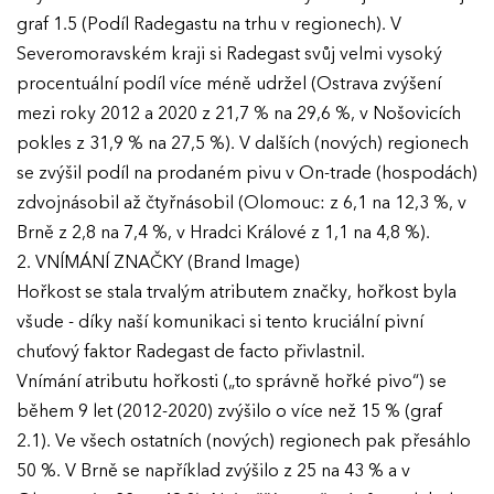
graf 1.5 (Podíl Radegastu na trhu v regionech). V
Severomoravském kraji si Radegast svůj velmi vysoký
procentuální podíl více méně udržel (Ostrava zvýšení
mezi roky 2012 a 2020 z 21,7 % na 29,6 %, v Nošovicích
pokles z 31,9 % na 27,5 %). V dalších (nových) regionech
se zvýšil podíl na prodaném pivu v On-trade (hospodách)
zdvojnásobil až čtyřnásobil (Olomouc: z 6,1 na 12,3 %, v
Brně z 2,8 na 7,4 %, v Hradci Králové z 1,1 na 4,8 %).
2. VNÍMÁNÍ ZNAČKY (Brand Image)
Hořkost se stala trvalým atributem značky, hořkost byla
všude - díky naší komunikaci si tento kruciální pivní
chuťový faktor Radegast de facto přivlastnil.
Vnímání atributu hořkosti („to správně hořké pivo“) se
během 9 let (2012-2020) zvýšilo o více než 15 % (graf
2.1). Ve všech ostatních (nových) regionech pak přesáhlo
50 %. V Brně se například zvýšilo z 25 na 43 % a v