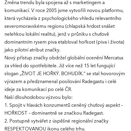
Změna trendu byla spojena až s marketingem a
komunikací. V roce 2005 jsme vytvořili novou platformu,
která vycházela z psychologického vhledu relevantního
severomoravskému regionu (chlapská hrdost snášet
nelehkou lokální realitu), jenž v průniku s chuťově
dominantním rysem piva etabloval hořkost (piva i života)
jako pilotní atribut značky.
Nový přístup značky obdržel globální ocenění Mercatus
za vhled do spotřebitele. Již více než 15 let fungující
slogan „ŽIVOT JE HOŘKÝ. BOHUDÍK.“ se stal hovorovým
výrazem a předznamenal posilování Radegastu i celé
ideje za komunikací po celé ČR.
Naší dlouhodobou výzvou bylo:
1. Spojit v hlavách konzumentů ceněný chuťový aspekt –
HOŘKOST – dominantně se značkou Radegast.
2. Postupně vytvářet z úspěšné regionální značky
RESPEKTOVANOU ikonu celého trhu.