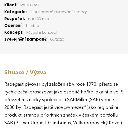
Klient:
RADEGAST
Kategorie:
Dlouhodobé budování značky
Rozpočet:
nad 30 mio
Ocenění:
1. místo
Koncept:
Původní koncept
Zveřejnění kampaně:
08/2020
Situace / Výzva
Radegast pivovar byl založen až v roce 1970, přesto se
rychle začal prosazovat jako osobitě hořké lokální pivo. S
převzetím značky společností SABMiller (SAB) v roce
2000 byl Radegast ještě více „vymezen“ jako regionální
produkt, stranou prioritních značek v českém portfoliu
SAB (Pilsner Urquell, Gambrinus, Velkopopovický Kozel).