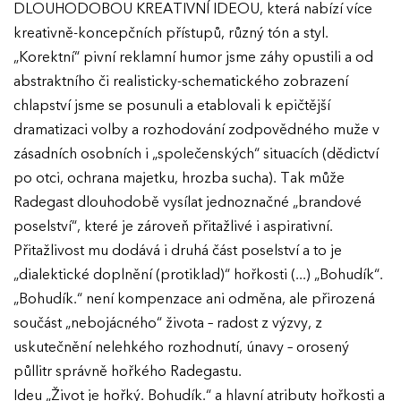
DLOUHODOBOU KREATIVNÍ IDEOU, která nabízí více
kreativně-koncepčních přístupů, různý tón a styl.
„Korektní“ pivní reklamní humor jsme záhy opustili a od
abstraktního či realisticky-schematického zobrazení
chlapství jsme se posunuli a etablovali k epičtější
dramatizaci volby a rozhodování zodpovědného muže v
zásadních osobních i „společenských“ situacích (dědictví
po otci, ochrana majetku, hrozba sucha). Tak může
Radegast dlouhodobě vysílat jednoznačné „brandové
poselství“, které je zároveň přitažlivé i aspirativní.
Přitažlivost mu dodává i druhá část poselství a to je
„dialektické doplnění (protiklad)“ hořkosti (...) „Bohudík“.
„Bohudík.“ není kompenzace ani odměna, ale přirozená
součást „nebojácného“ života – radost z výzvy, z
uskutečnění nelehkého rozhodnutí, únavy – orosený
půllitr správně hořkého Radegastu.
Ideu „Život je hořký. Bohudík.“ a hlavní atributy hořkosti a