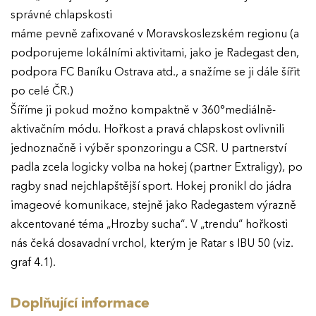
správné chlapskosti
máme pevně zafixované v Moravskoslezském regionu (a
podporujeme lokálními aktivitami, jako je Radegast den,
podpora FC Baníku Ostrava atd., a snažíme se ji dále šířit
po celé ČR.)
Šíříme ji pokud možno kompaktně v 360°mediálně-
aktivačním módu. Hořkost a pravá chlapskost ovlivnili
jednoznačně i výběr sponzoringu a CSR. U partnerství
padla zcela logicky volba na hokej (partner Extraligy), po
ragby snad nejchlapštější sport. Hokej pronikl do jádra
imageové komunikace, stejně jako Radegastem výrazně
akcentované téma „Hrozby sucha“. V „trendu“ hořkosti
nás čeká dosavadní vrchol, kterým je Ratar s IBU 50 (viz.
graf 4.1).
Doplňující informace