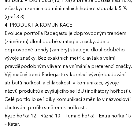
atributů. V Olomouci (13,1 %!) a Brně se dostala nad 10%,
v českých zemích od minimálních hodnot stoupla k 5 %
(graf 3.3)
4. PRODUKT A KOMUNIKACE
Evoluce portfolia Radegastu je doprovodným trendem
(záměrem) dlouhodobé strategie značky. Jde o
doprovodné trendy (záměry) strategie dlouhodobého
vývoje značky. Bez exaktních metrik, avšak s velmi
pravděpodobným vlivem na vnímání a preferenci značky.
Výjimečný trend Radegastu v korelaci vývoje budování
atributů hořkosti a chlapskosti v komunikaci, vývoje
názvů produktů a zvyšujícího se IBU (indikátory hořkosti).
Celé portfolio se i díky komunikaci změnilo v názvosloví i
chuťovém profilu směrem k hořkosti.
Ryze hořká 12 – Rázná 10 – Temně hořká – Extra hořká 15
– Ratar.