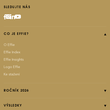
SLEDUJTE NÁS
CO JE EFFIE?
O Effie
Effie Index
Effie Insights
Logo Effie
Ke stažení
ROČNÍK 2026
Online přihláška
Pravidla soutěže
VÝSLEDKY