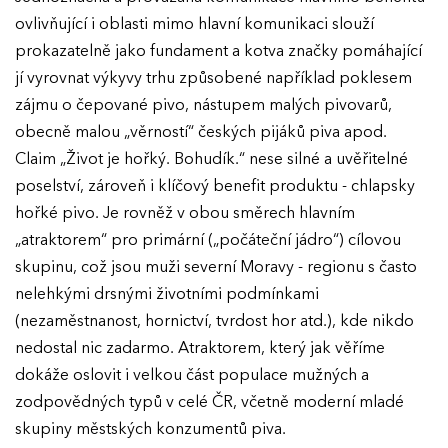
ovlivňující i oblasti mimo hlavní komunikaci slouží
prokazatelně jako fundament a kotva značky pomáhající
jí vyrovnat výkyvy trhu způsobené například poklesem
zájmu o čepované pivo, nástupem malých pivovarů,
obecně malou „věrností“ českých pijáků piva apod.
Claim „Život je hořký. Bohudík.“ nese silné a uvěřitelné
poselství, zároveň i klíčový benefit produktu - chlapsky
hořké pivo. Je rovněž v obou směrech hlavním
„atraktorem“ pro primární („počáteční jádro“) cílovou
skupinu, což jsou muži severní Moravy - regionu s často
nelehkými drsnými životními podmínkami
(nezaměstnanost, hornictví, tvrdost hor atd.), kde nikdo
nedostal nic zadarmo. Atraktorem, který jak věříme
dokáže oslovit i velkou část populace mužných a
zodpovědných typů v celé ČR, včetně moderní mladé
skupiny městských konzumentů piva.