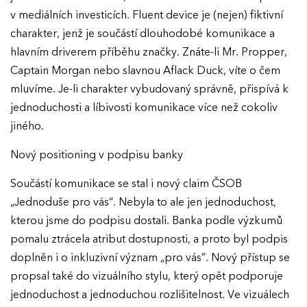
v mediálních investicích. Fluent device je (nejen) fiktivní
charakter, jenž je součástí dlouhodobé komunikace a
hlavním driverem příběhu značky. Znáte-li Mr. Propper,
Captain Morgan nebo slavnou Aflack Duck, víte o čem
mluvíme. Je-li charakter vybudovaný správně, přispívá k
jednoduchosti a líbivosti komunikace více než cokoliv
jiného.
Nový positioning v podpisu banky
Součástí komunikace se stal i nový claim ČSOB
„Jednoduše pro vás“. Nebyla to ale jen jednoduchost,
kterou jsme do podpisu dostali. Banka podle výzkumů
pomalu ztrácela atribut dostupnosti, a proto byl podpis
doplněn i o inkluzivní význam „pro vás”. Nový přístup se
propsal také do vizuálního stylu, který opět podporuje
jednoduchost a jednoduchou rozlišitelnost. Ve vizuálech