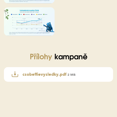
Přílohy
kampaně
csobeffievysledky.pdf
2 MB