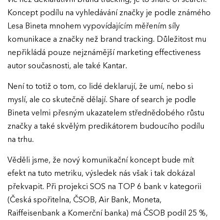
Koncept podílu na vyhledávání značky je podle známého
Lesa Bineta mnohem vypovídajícím měřením síly
komunikace a značky než brand tracking. Důležitost mu
nepřikládá pouze nejznámější marketing effectiveness
autor současnosti, ale také Kantar.
Není to totiž o tom, co lidé deklarují, že umí, nebo si
myslí, ale co skutečně dělají. Share of search je podle
Bineta velmi přesným ukazatelem střednědobého růstu
značky a také skvělým predikátorem budoucího podílu
na trhu.
Věděli jsme, že nový komunikační koncept bude mít
efekt na tuto metriku, výsledek nás však i tak dokázal
překvapit. Při projekci SOS na TOP 6 bank v kategorii
(Česká spořitelna, ČSOB, Air Bank, Moneta,
Raiffeisenbank a Komerční banka) má ČSOB podíl 25 %,