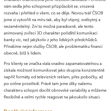
nám sedla jeho schopnost přizpůsobit se, vrozená
rozvaha i přehled o všem, co se děje. Novou tvář ČSOB
jsme si vytvořili na míru tak, aby byl vtipný, svébytný a
nezaměnitelný. Zní to možná paradoxně, ale tento
animovaný zvířecí 3D charakter polidštil komunikaci
banky víc, než jakýkoliv z jeho lidských předchůdců.
Přinášíme nejen služby ČSOB, ale problematiku financí
obecně, blíž k lidem.
Pro klienty se značka stala snadno zapamatovatelnou a
získala možnost komunikovat jako skupina konzistentně
napříč formáty od televizních reklam, přes pobočky, až
po online prostředí. Právě tam jsme díky našemu
charakteru schopni docílit obrovské variability a můžeme
flexibilně a velmi rychle reagovat na jakoukoliv situaci.