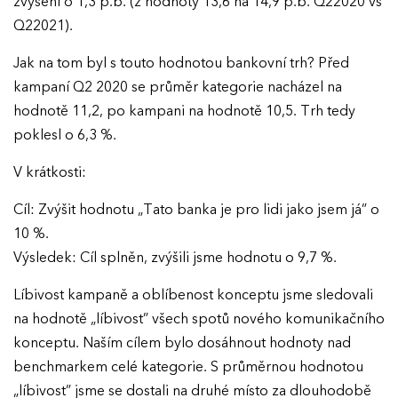
zvýšení o 1,3 p.b. (z hodnoty 13,6 na 14,9 p.b. Q22020 vs
Q22021).
AKTUALITY
Jak na tom byl s touto hodnotou bankovní trh? Před
kampaní Q2 2020 se průměr kategorie nacházel na
VÝSLEDKY
hodnotě 11,2, po kampani na hodnotě 10,5. Trh tedy
poklesl o 6,3 %.
GALERIE
Ročník 2025
V krátkosti:
Ročník 2024
KONTAKTY
Cíl: Zvýšit hodnotu „Tato banka je pro lidi jako jsem já” o
Ročník 2023
10 %.
Ročník 2022
Výsledek: Cíl splněn, zvýšili jsme hodnotu o 9,7 %.
Ročník 2021
Líbivost kampaně a oblíbenost konceptu jsme sledovali
na hodnotě „líbivost” všech spotů nového komunikačního
Ročník 2020
konceptu. Naším cílem bylo dosáhnout hodnoty nad
Ročník 2019
benchmarkem celé kategorie. S průměrnou hodnotou
„líbivost” jsme se dostali na druhé místo za dlouhodobě
Ročník 2018