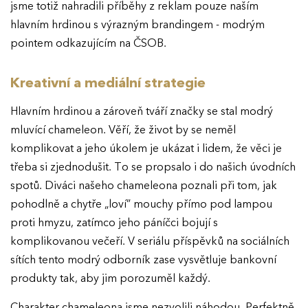
jsme totiž nahradili příběhy z reklam pouze naším
hlavním hrdinou s výrazným brandingem - modrým
pointem odkazujícím na ČSOB.
Kreativní a mediální strategie
Hlavním hrdinou a zároveň tváří značky se stal modrý
mluvící chameleon. Věří, že život by se neměl
komplikovat a jeho úkolem je ukázat i lidem, že věci je
třeba si zjednodušit. To se propsalo i do našich úvodních
spotů. Diváci našeho chameleona poznali při tom, jak
pohodlně a chytře „loví” mouchy přímo pod lampou
proti hmyzu, zatímco jeho páníčci bojují s
komplikovanou večeří. V seriálu příspěvků na sociálních
sítích tento modrý odborník zase vysvětluje bankovní
produkty tak, aby jim porozuměl každý.
Charakter chameleona jsme nezvolili náhodou. Perfektně