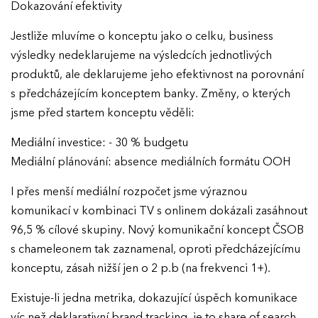
Dokazování efektivity
Jestliže mluvíme o konceptu jako o celku, business
výsledky nedeklarujeme na výsledcích jednotlivých
produktů, ale deklarujeme jeho efektivnost na porovnání
s předcházejícím konceptem banky. Změny, o kterých
jsme před startem konceptu věděli:
Mediální investice: - 30 % budgetu
Mediální plánování: absence mediálních formátu OOH
I přes menší mediální rozpočet jsme výraznou
komunikací v kombinaci TV s onlinem dokázali zasáhnout
96,5 % cílové skupiny. Nový komunikační koncept ČSOB
s chameleonem tak zaznamenal, oproti předcházejícímu
konceptu, zásah nižší jen o 2 p.b (na frekvenci 1+).
Existuje-li jedna metrika, dokazující úspěch komunikace
víc než deklarativní brand tracking, je to share of search.