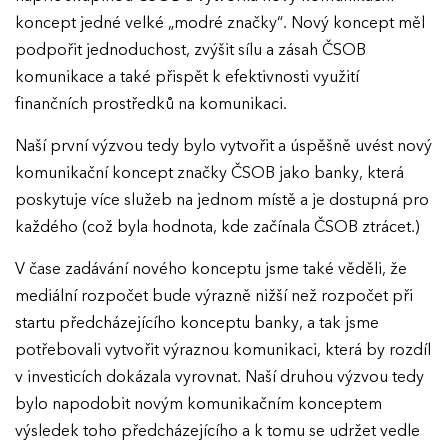
koncept jedné velké „modré značky“. Nový koncept měl
podpořit jednoduchost, zvýšit sílu a zásah ČSOB
komunikace a také přispět k efektivnosti využití
finančních prostředků na komunikaci.
Naší první výzvou tedy bylo vytvořit a úspěšně uvést nový
komunikační koncept značky ČSOB jako banky, která
poskytuje více služeb na jednom místě a je dostupná pro
každého (což byla hodnota, kde začínala ČSOB ztrácet.)
V čase zadávání nového konceptu jsme také věděli, že
mediální rozpočet bude výrazně nižší než rozpočet při
startu předcházejícího konceptu banky, a tak jsme
potřebovali vytvořit výraznou komunikaci, která by rozdíl
v investicích dokázala vyrovnat. Naší druhou výzvou tedy
bylo napodobit novým komunikačním konceptem
výsledek toho předcházejícího a k tomu se udržet vedle