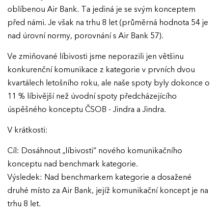
oblíbenou Air Bank. Ta jediná je se svým konceptem
Ročník 2017
před námi. Je však na trhu 8 let (průměrná hodnota 54 je
nad úrovní normy, porovnání s Air Bank 57).
Ve zmiňované líbivosti jsme neporazili jen většinu
konkurenční komunikace z kategorie v prvních dvou
kvartálech letošního roku, ale naše spoty byly dokonce o
11 % líbivější než úvodní spoty předcházejícího
úspěšného konceptu ČSOB - Jindra a Jindra.
V krátkosti:
Cíl: Dosáhnout „líbivosti” nového komunikačního
konceptu nad benchmark kategorie.
Výsledek: Nad benchmarkem kategorie a dosažené
druhé místo za Air Bank, jejíž komunikační koncept je na
trhu 8 let.