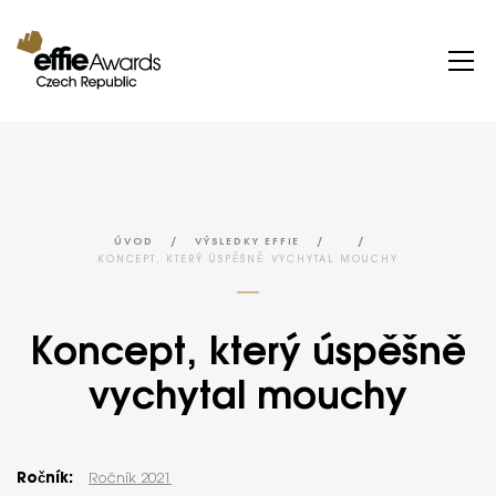
/
/
/
ÚVOD
VÝSLEDKY EFFIE
KONCEPT, KTERÝ ÚSPĚŠNĚ VYCHYTAL MOUCHY
Koncept, který úspěšně
vychytal mouchy
Ročník:
Ročník 2021