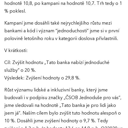
hodnotě 10,8, po kampani na hodnotě 10,7. Trh tedy o 1
% poklesl.
Kampaní jsme dosáhli také nejrychlejšího růstu mezi
bankami a kód i význam “jednoduchosti” jsme si v první
polovině letošního roku v kategorii doslova přivlastnili.
V krátkosti:
Cíl: Zvýšit hodnotu „Tato banka nabízí jednoduché
služby” o 20 %.
Výsledek: Zvýšení hodnoty o 29,8 %.
Růst významu lidské a inkluzivní banky, který jsme
budovali i v podpisu značky „ČSOB Jednoduše pro vás”,
jsme sledovali na hodnotě „Tato banka je pro lidi jako
EFFIE 2026
jsem já”. Naším cílem bylo zvýšit tuto hodnotu alespoň o
10 %. Dosáhli jsme zvýšení hodnoty o 9,7 %. Tedy
O EFFIE