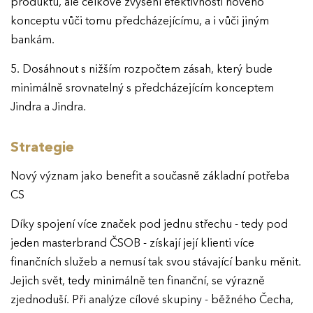
produktů, ale celkové zvýšení efektivnosti nového
konceptu vůči tomu předcházejícímu, a i vůči jiným
bankám.
5. Dosáhnout s nižším rozpočtem zásah, který bude
minimálně srovnatelný s předcházejícím konceptem
Jindra a Jindra.
Strategie
Nový význam jako benefit a současně základní potřeba
CS
Díky spojení více značek pod jednu střechu - tedy pod
jeden masterbrand ČSOB - získají její klienti více
finančních služeb a nemusí tak svou stávající banku měnit.
Jejich svět, tedy minimálně ten finanční, se výrazně
zjednoduší. Při analýze cílové skupiny - běžného Čecha,