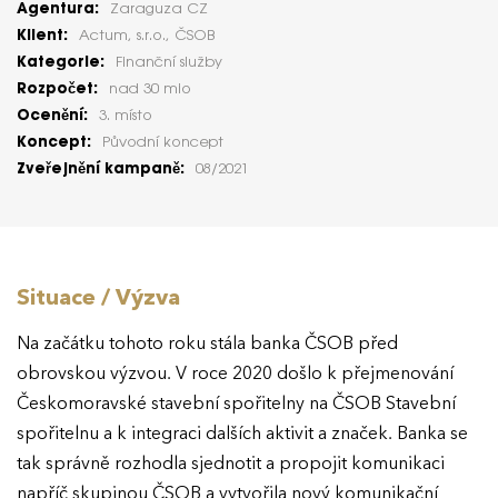
Agentura:
Zaraguza CZ
Klient:
Actum, s.r.o., ČSOB
Kategorie:
Finanční služby
Rozpočet:
nad 30 mio
Ocenění:
3. místo
Koncept:
Původní koncept
Zveřejnění kampaně:
08/2021
Situace / Výzva
Na začátku tohoto roku stála banka ČSOB před
obrovskou výzvou. V roce 2020 došlo k přejmenování
Českomoravské stavební spořitelny na ČSOB Stavební
spořitelnu a k integraci dalších aktivit a značek. Banka se
tak správně rozhodla sjednotit a propojit komunikaci
napříč skupinou ČSOB a vytvořila nový komunikační