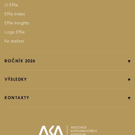
O Effie
Effie Index
Effie Insights
Logo Effie
Ke stažení
ROČNÍK 2026
Online přihláška
Pravidla soutěže
VÝSLEDKY
Kategorie
Ročník 2025
Poplatky
Ročník 2024
KONTAKTY
EFFIground s.r.o.
Termíny
Ročník 2023
Effie booklet
Ročník 2022
Ročník 2021
effie@effie.cz