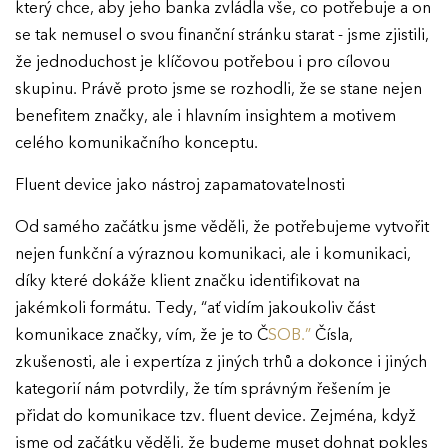
který chce, aby jeho banka zvládla vše, co potřebuje a on
se tak nemusel o svou finanční stránku starat - jsme zjistili,
že jednoduchost je klíčovou potřebou i pro cílovou
skupinu. Právě proto jsme se rozhodli, že se stane nejen
benefitem značky, ale i hlavním insightem a motivem
celého komunikačního konceptu.
Fluent device jako nástroj zapamatovatelnosti
Od samého začátku jsme věděli, že potřebujeme vytvořit
nejen funkční a výraznou komunikaci, ale i komunikaci,
díky které dokáže klient značku identifikovat na
jakémkoli formátu. Tedy, “ať vidím jakoukoliv část
komunikace značky, vím, že je to Č
SOB.”
Čísla,
zkušenosti, ale i expertíza z jiných trhů a dokonce i jiných
kategorií nám potvrdily, že tím správným řešením je
přidat do komunikace tzv. fluent device. Zejména, když
jsme od začátku věděli, že budeme muset dohnat pokles